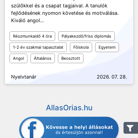
szülőkkel és a csapat tagjaival. A tanulók
fejlődésének nyomon követése és motiválása.
Kiváló angol...
Részmunkaidő 4 óra
Pályakezdő/friss diplomás
1-2 év szakmai tapasztalat
Főiskola
Egyetem
Angol
Általános
Beosztott
Nyelvtanár
2026. 07. 28.
AllasOrias.hu