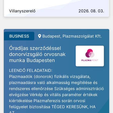
Villanyszerelő
2026. 08. 03.
BUSINESS
Budapest, Plazmaszolgálat Kft.
Óradíjas szerződéssel
donorvizsgáló orvosnak
munka Budapesten
LEENDŐ FELADATAID:
Plazmaadók (donorok) fizikális vizsgálata,
plazmaadásra való alkalmasság megítélése és
rendszeres ellenőrzése Szükséges adminisztráció
elvégzése Vérkép és vitális paraméter értékek
kiértékelése Plazmaferezis során orvosi
felügyelet biztosítása TÉGED KERESÜNK, HA
AZ...