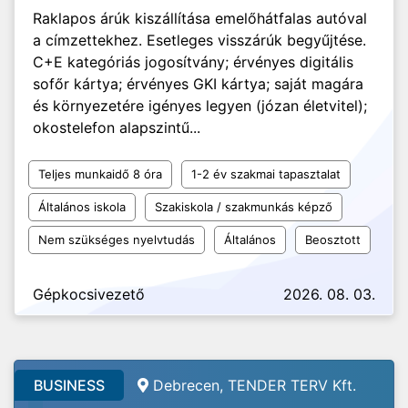
Raklapos árúk kiszállítása emelőhátfalas autóval
a címzettekhez. Esetleges visszárúk begyűjtése.
C+E kategóriás jogosítvány; érvényes digitális
sofőr kártya; érvényes GKI kártya; saját magára
és környezetére igényes legyen (józan életvitel);
okostelefon alapszintű...
Teljes munkaidő 8 óra
1-2 év szakmai tapasztalat
Általános iskola
Szakiskola / szakmunkás képző
Nem szükséges nyelvtudás
Általános
Beosztott
Gépkocsivezető
2026. 08. 03.
BUSINESS
Debrecen, TENDER TERV Kft.