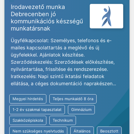
Irodavezető munka
Debrecenben jó
kommunikációs készségű
munkatársnak
Ügyfélkapcsolat: Személyes, telefonos és e-
mailes kapcsolattartás a meglévő és új
ügyfelekkel. Ajánlatok készítése.
Szerződéskezelés: Szerződések előkészítése,
nyilvántartása, frissítése és rendszerezése.
Iratkezelés: Napi szintű iktatási feladatok
ellátása, a céges dokumentáció naprakészen...
Megyei hirdetés
Teljes munkaidő 8 óra
1-2 év szakmai tapasztalat
Gimnázium
Szakközépiskola
Technikum
Nem szükséges nyelvtudás
Általános
Beosztott