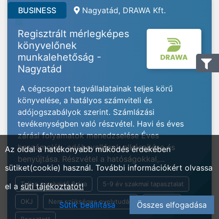
BUSINESS
Nagyatád, DRAWA Kft.
Regisztrált mérlegképes
könyvelőnek
munkalehetőság -
Nagyatád
A cégcsoport tagvállalatainak teljes körű
könyvelése, a hatályos számviteli és
adójogszabályok szerint. Számlázási
tevékenységben való részvétel. Havi és éves
zárási folyamatok menedzselése Éves
beszámolók, adóbevallások elkészítése és
Az oldal a hatékonyabb működés érdekében
benyújtása. Részvétel a hatóságokkal,...
sütiket(cookie) használ. További információkért olvassa
Teljes munkaidő 8 óra
5-9 év szakmai tapasztalat
el a
süti tájékoztatót!
OKJ
Nem szükséges nyelvtudás
Általános
Sütik beállítása
Összes elfogadása