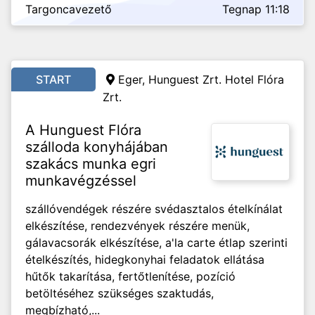
Targoncavezető
Tegnap 11:18
START
Eger, Hunguest Zrt. Hotel Flóra
Zrt.
A Hunguest Flóra
szálloda konyhájában
szakács munka egri
munkavégzéssel
szállóvendégek részére svédasztalos ételkínálat
elkészítése, rendezvények részére menük,
gálavacsorák elkészítése, a'la carte étlap szerinti
ételkészítés, hidegkonyhai feladatok ellátása
hűtők takarítása, fertőtlenítése, pozíció
betöltéséhez szükséges szaktudás,
megbízható,...