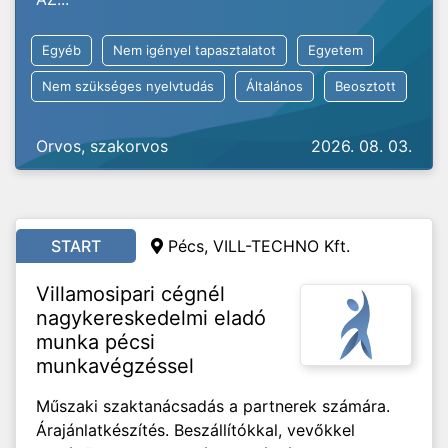
Egyéb
Nem igényel tapasztalatot
Egyetem
Nem szükséges nyelvtudás
Általános
Beosztott
Orvos, szakorvos
2026. 08. 03.
START
Pécs, VILL-TECHNO Kft.
Villamosipari cégnél
nagykereskedelmi eladó
munka pécsi
munkavégzéssel
Műszaki szaktanácsadás a partnerek számára.
Árajánlatkészítés. Beszállítókkal, vevőkkel