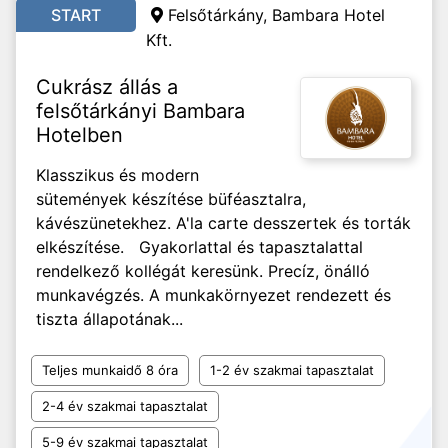
START
Felsőtárkány, Bambara Hotel
Kft.
Cukrász állás a
felsőtárkányi Bambara
Hotelben
Klasszikus és modern
sütemények készítése büféasztalra,
kávészünetekhez. A'la carte desszertek és torták
elkészítése. Gyakorlattal és tapasztalattal
rendelkező kollégát keresünk. Precíz, önálló
munkavégzés. A munkakörnyezet rendezett és
tiszta állapotának...
Teljes munkaidő 8 óra
1-2 év szakmai tapasztalat
2-4 év szakmai tapasztalat
5-9 év szakmai tapasztalat