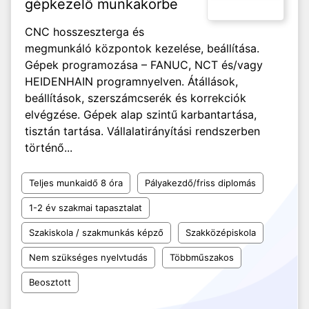
gépkezelő munkakörbe
CNC hosszeszterga és
megmunkáló központok kezelése, beállítása.
Gépek programozása – FANUC, NCT és/vagy
HEIDENHAIN programnyelven. Átállások,
beállítások, szerszámcserék és korrekciók
elvégzése. Gépek alap szintű karbantartása,
tisztán tartása. Vállalatirányítási rendszerben
történő...
Teljes munkaidő 8 óra
Pályakezdő/friss diplomás
1-2 év szakmai tapasztalat
Szakiskola / szakmunkás képző
Szakközépiskola
Nem szükséges nyelvtudás
Többműszakos
Beosztott