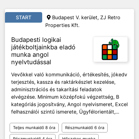
START
Budapest V. kerület, ZJ Retro
Properties Kft.
Budapesti logikai
játékboltjainkba eladó
munka angol
nyelvtudással
Vevőkkel való kommunikáció, értékesítés, jókedv
terjesztés, kassza és raktárkészlet kezelése,
adminisztrációs és takarítási feladatok
elvégzése. Minimum középfokú végzettség, B
kategóriás jogosítvány, Angol nyelvismeret, Excel
felhasználói szintű ismerete, Ügyfélorientált,...
Teljes munkaidő 8 óra
Részmunkaidő 6 óra
Részmunkaidő 4 óra
Időszakos munka