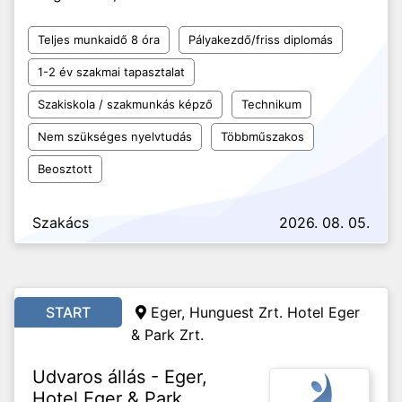
Teljes munkaidő 8 óra
Pályakezdő/friss diplomás
1-2 év szakmai tapasztalat
Szakiskola / szakmunkás képző
Technikum
Nem szükséges nyelvtudás
Többműszakos
Beosztott
Szakács
2026. 08. 05.
START
Eger, Hunguest Zrt. Hotel Eger
& Park Zrt.
Udvaros állás - Eger,
Hotel Eger & Park