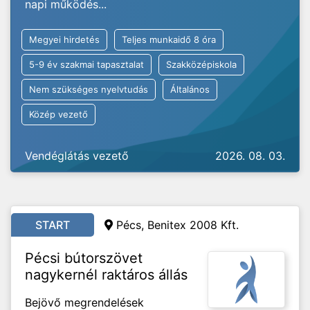
napi működés...
Megyei hirdetés
Teljes munkaidő 8 óra
5-9 év szakmai tapasztalat
Szakközépiskola
Nem szükséges nyelvtudás
Általános
Közép vezető
Vendéglátás vezető
2026. 08. 03.
START
Pécs, Benitex 2008 Kft.
Pécsi bútorszövet
nagykernél raktáros állás
Bejövő megrendelések