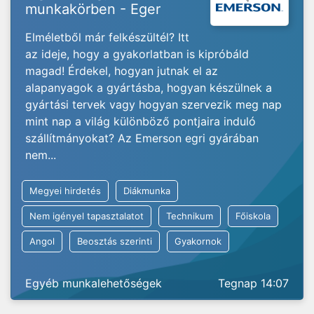
munkakörben - Eger
Elméletből már felkészültél? Itt
az ideje, hogy a gyakorlatban is kipróbáld
magad! Érdekel, hogyan jutnak el az
alapanyagok a gyártásba, hogyan készülnek a
gyártási tervek vagy hogyan szervezik meg nap
mint nap a világ különböző pontjaira induló
szállítmányokat? Az Emerson egri gyárában
nem...
Megyei hirdetés
Diákmunka
Nem igényel tapasztalatot
Technikum
Főiskola
Angol
Beosztás szerinti
Gyakornok
Egyéb munkalehetőségek
Tegnap 14:07