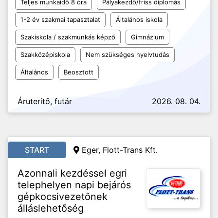
Teljes munkaidő 8 óra
Pályakezdő/friss diplomás
1-2 év szakmai tapasztalat
Általános iskola
Szakiskola / szakmunkás képző
Gimnázium
Szakközépiskola
Nem szükséges nyelvtudás
Általános
Beosztott
Áruterítő, futár
2026. 08. 04.
START
Eger, Flott-Trans Kft.
Azonnali kezdéssel egri
telephelyen napi bejárós
gépkocsivezetőnek
álláslehetőség