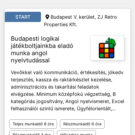
START
Budapest V. kerület, ZJ Retro
Properties Kft.
Budapesti logikai
játékboltjainkba eladó
munka angol
nyelvtudással
Vevőkkel való kommunikáció, értékesítés, jókedv
terjesztés, kassza és raktárkészlet kezelése,
adminisztrációs és takarítási feladatok
elvégzése. Minimum középfokú végzettség, B
kategóriás jogosítvány, Angol nyelvismeret, Excel
felhasználói szintű ismerete, Ügyfélorientált,...
Teljes munkaidő 8 óra
Részmunkaidő 6 óra
Részmunkaidő 4 óra
Időszakos munka