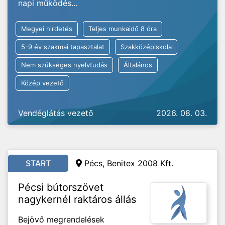
napi működés...
Megyei hirdetés
Teljes munkaidő 8 óra
5-9 év szakmai tapasztalat
Szakközépiskola
Nem szükséges nyelvtudás
Általános
Közép vezető
Vendéglátás vezető
2026. 08. 03.
START
Pécs, Benitex 2008 Kft.
Pécsi bútorszövet
nagykernél raktáros állás
Bejövő megrendelések