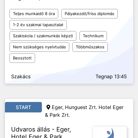
Teljes munkaidő 8 óra
Pályakezdő/friss diplomás
1-2 év szakmai tapasztalat
Szakiskola / szakmunkás képző
Technikum
Nem szükséges nyelvtudás
Többműszakos
Beosztott
Szakács
Tegnap 13:45
START
Eger, Hunguest Zrt. Hotel Eger
& Park Zrt.
Udvaros állás - Eger,
Hotel Eger & Park