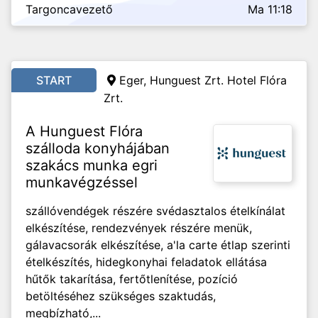
Targoncavezető
Ma 11:18
START
Eger, Hunguest Zrt. Hotel Flóra
Zrt.
A Hunguest Flóra
szálloda konyhájában
szakács munka egri
munkavégzéssel
szállóvendégek részére svédasztalos ételkínálat
elkészítése, rendezvények részére menük,
gálavacsorák elkészítése, a'la carte étlap szerinti
ételkészítés, hidegkonyhai feladatok ellátása
hűtők takarítása, fertőtlenítése, pozíció
betöltéséhez szükséges szaktudás,
megbízható,...