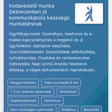
Irodavezető munka
Debrecenben jó
kommunikációs készségű
munkatársnak
Ügyfélkapcsolat: Személyes, telefonos és e-
mailes kapcsolattartás a meglévő és új
ügyfelekkel. Ajánlatok készítése.
Szerződéskezelés: Szerződések előkészítése,
nyilvántartása, frissítése és rendszerezése.
Iratkezelés: Napi szintű iktatási feladatok
ellátása, a céges dokumentáció naprakészen...
Megyei hirdetés
Teljes munkaidő 8 óra
1-2 év szakmai tapasztalat
Gimnázium
Szakközépiskola
Technikum
Nem szükséges nyelvtudás
Általános
Beosztott