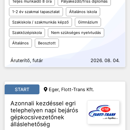
Teljes munkaidő 8 óra
Pályakezdő/friss diplomás
1-2 év szakmai tapasztalat
Általános iskola
Szakiskola / szakmunkás képző
Gimnázium
Szakközépiskola
Nem szükséges nyelvtudás
Általános
Beosztott
Áruterítő, futár
2026. 08. 04.
START
Eger, Flott-Trans Kft.
Azonnali kezdéssel egri
telephelyen napi bejárós
gépkocsivezetőnek
álláslehetőség