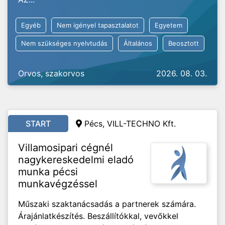
Egyéb
Nem igényel tapasztalatot
Egyetem
Nem szükséges nyelvtudás
Általános
Beosztott
Orvos, szakorvos
2026. 08. 03.
START
Pécs, VILL-TECHNO Kft.
Villamosipari cégnél
nagykereskedelmi eladó
munka pécsi
munkavégzéssel
Műszaki szaktanácsadás a partnerek számára.
Árajánlatkészítés. Beszállítókkal, vevőkkel