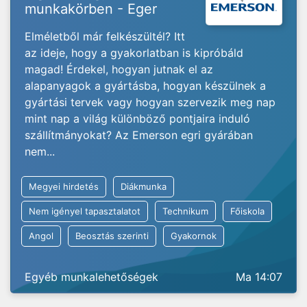
munkakörben - Eger
Elméletből már felkészültél? Itt
az ideje, hogy a gyakorlatban is kipróbáld
magad! Érdekel, hogyan jutnak el az
alapanyagok a gyártásba, hogyan készülnek a
gyártási tervek vagy hogyan szervezik meg nap
mint nap a világ különböző pontjaira induló
szállítmányokat? Az Emerson egri gyárában
nem...
Megyei hirdetés
Diákmunka
Nem igényel tapasztalatot
Technikum
Főiskola
Angol
Beosztás szerinti
Gyakornok
Egyéb munkalehetőségek
Ma 14:07