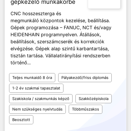
gépkezelő munkakörbe
CNC hosszeszterga és
megmunkáló központok kezelése, beállítása.
Gépek programozása – FANUC, NCT és/vagy
HEIDENHAIN programnyelven. Átállások,
beállítások, szerszámcserék és korrekciók
elvégzése. Gépek alap szintű karbantartása,
tisztán tartása. Vállalatirányítási rendszerben
történő...
Teljes munkaidő 8 óra
Pályakezdő/friss diplomás
1-2 év szakmai tapasztalat
Szakiskola / szakmunkás képző
Szakközépiskola
Nem szükséges nyelvtudás
Többműszakos
Beosztott