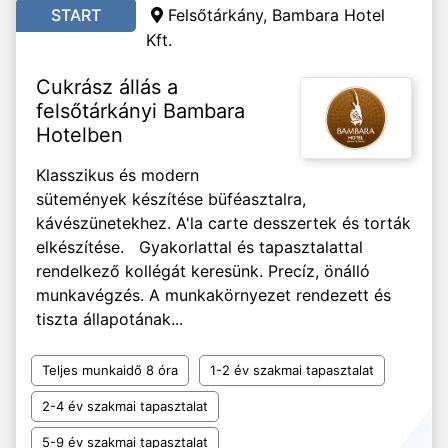
START
Felsőtárkány, Bambara Hotel
Kft.
Cukrász állás a
felsőtárkányi Bambara
Hotelben
Klasszikus és modern
sütemények készítése büféasztalra,
kávészünetekhez. A'la carte desszertek és torták
elkészítése. Gyakorlattal és tapasztalattal
rendelkező kollégát keresünk. Precíz, önálló
munkavégzés. A munkakörnyezet rendezett és
tiszta állapotának...
Teljes munkaidő 8 óra
1-2 év szakmai tapasztalat
2-4 év szakmai tapasztalat
5-9 év szakmai tapasztalat