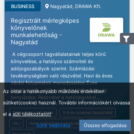
BUSINESS
Nagyatád, DRAWA Kft.
Regisztrált mérlegképes
könyvelőnek
munkalehetőság -
Nagyatád
A cégcsoport tagvállalatainak teljes körű
könyvelése, a hatályos számviteli és
adójogszabályok szerint. Számlázási
tevékenységben való részvétel. Havi és éves
zárási folyamatok menedzselése Éves
beszámolók, adóbevallások elkészítése és
Az oldal a hatékonyabb működés érdekében
benyújtása. Részvétel a hatóságokkal,...
sütiket(cookie) használ. További információkért olvassa
Teljes munkaidő 8 óra
5-9 év szakmai tapasztalat
el a
süti tájékoztatót!
OKJ
Nem szükséges nyelvtudás
Általános
Sütik beállítása
Összes elfogadása