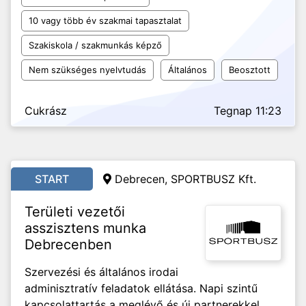
10 vagy több év szakmai tapasztalat
Szakiskola / szakmunkás képző
Nem szükséges nyelvtudás
Általános
Beosztott
Cukrász
Tegnap 11:23
START
Debrecen, SPORTBUSZ Kft.
Területi vezetői
asszisztens munka
Debrecenben
Szervezési és általános irodai
adminisztratív feladatok ellátása. Napi szintű
kapcsolattartás a meglévő és új partnerekkel,