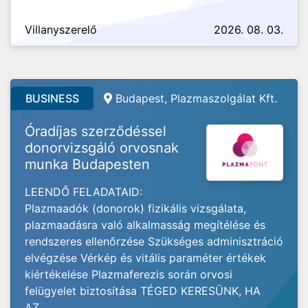
Villanyszerelő
2026. 08. 03.
BUSINESS
Budapest, Plazmaszolgálat Kft.
Óradíjas szerződéssel
donorvizsgáló orvosnak
munka Budapesten
LEENDŐ FELADATAID:
Plazmaadók (donorok) fizikális vizsgálata,
plazmaadásra való alkalmasság megítélése és
rendszeres ellenőrzése Szükséges adminisztráció
elvégzése Vérkép és vitális paraméter értékek
kiértékelése Plazmaferezis során orvosi
felügyelet biztosítása TÉGED KERESÜNK, HA
AZ...