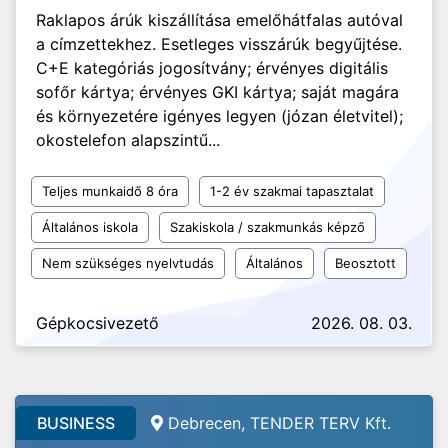
Raklapos árúk kiszállítása emelőhátfalas autóval
a címzettekhez. Esetleges visszárúk begyűjtése.
C+E kategóriás jogosítvány; érvényes digitális
sofőr kártya; érvényes GKI kártya; saját magára
és környezetére igényes legyen (józan életvitel);
okostelefon alapszintű...
Teljes munkaidő 8 óra
1-2 év szakmai tapasztalat
Általános iskola
Szakiskola / szakmunkás képző
Nem szükséges nyelvtudás
Általános
Beosztott
Gépkocsivezető
2026. 08. 03.
BUSINESS
Debrecen, TENDER TERV Kft.