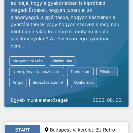
az ideje, hogy a gyakorlatban is kipróbáld
magad! Érdekel, hogyan jutnak el az
alapanyagok a gyártásba, hogyan készülnek a
gyártási tervek vagy hogyan szervezik meg nap
mint nap a világ különböző pontjaira induló
szállítmányokat? Az Emerson egri gyárában
nem...
Megyei hirdetés
Diákmunka
Nem igényel tapasztalatot
Technikum
Főiskola
Angol
Beosztás szerinti
Gyakornok
Egyéb munkalehetőségek
2026. 08. 06.
START
Budapest V. kerület, ZJ Retro