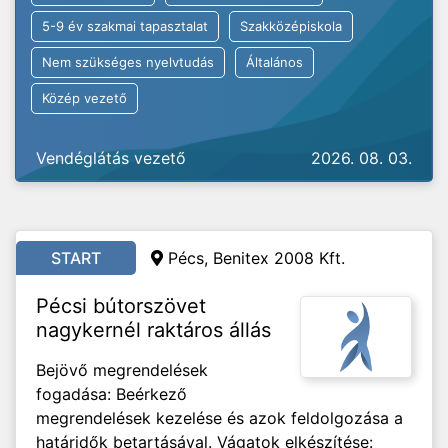
5-9 év szakmai tapasztalat
Szakközépiskola
Nem szükséges nyelvtudás
Általános
Közép vezető
Vendéglátás vezető
2026. 08. 03.
START
Pécs, Benitex 2008 Kft.
Pécsi bútorszövet
nagykernél raktáros állás
Bejövő megrendelések
fogadása: Beérkező
megrendelések kezelése és azok feldolgozása a
határidők betartásával. Vágatok elkészítése: