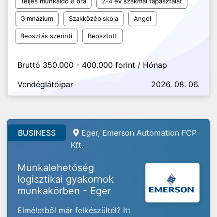
Teljes munkaidő 8 óra
2-4 év szakmai tapasztalat
Gimnázium
Szakközépiskola
Angol
Beosztás szerinti
Beosztott
Bruttó 350.000 - 400.000 forint / Hónap
Vendéglátóipar
2026. 08. 06.
BUSINESS
Eger, Emerson Automation FCP
Kft.
Munkalehetőség
logisztikai gyakornok
munkakörben - Eger
Elméletből már felkészültél? Itt