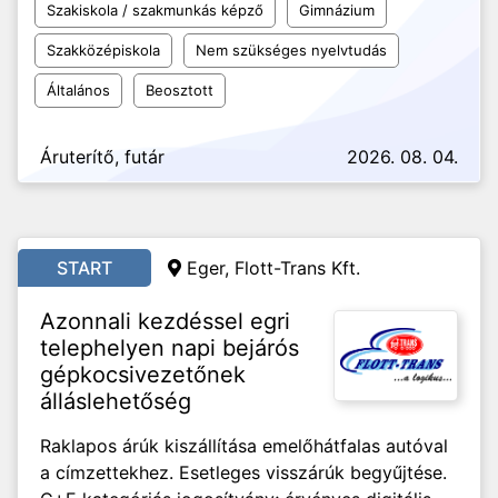
Szakiskola / szakmunkás képző
Gimnázium
Szakközépiskola
Nem szükséges nyelvtudás
Általános
Beosztott
Áruterítő, futár
2026. 08. 04.
START
Eger, Flott-Trans Kft.
Azonnali kezdéssel egri
telephelyen napi bejárós
gépkocsivezetőnek
álláslehetőség
Raklapos árúk kiszállítása emelőhátfalas autóval
a címzettekhez. Esetleges visszárúk begyűjtése.