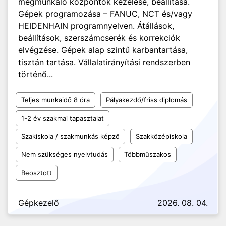
megmunkáló központok kezelése, beállítása.
Gépek programozása – FANUC, NCT és/vagy
HEIDENHAIN programnyelven. Átállások,
beállítások, szerszámcserék és korrekciók
elvégzése. Gépek alap szintű karbantartása,
tisztán tartása. Vállalatirányítási rendszerben
történő...
Teljes munkaidő 8 óra
Pályakezdő/friss diplomás
1-2 év szakmai tapasztalat
Szakiskola / szakmunkás képző
Szakközépiskola
Nem szükséges nyelvtudás
Többműszakos
Beosztott
Gépkezelő
2026. 08. 04.