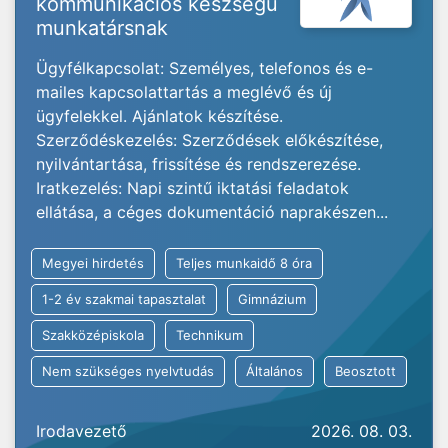
kommunikációs készségű
munkatársnak
Ügyfélkapcsolat: Személyes, telefonos és e-
mailes kapcsolattartás a meglévő és új
ügyfelekkel. Ajánlatok készítése.
Szerződéskezelés: Szerződések előkészítése,
nyilvántartása, frissítése és rendszerezése.
Iratkezelés: Napi szintű iktatási feladatok
ellátása, a céges dokumentáció naprakészen...
Megyei hirdetés
Teljes munkaidő 8 óra
1-2 év szakmai tapasztalat
Gimnázium
Szakközépiskola
Technikum
Nem szükséges nyelvtudás
Általános
Beosztott
Irodavezető
2026. 08. 03.