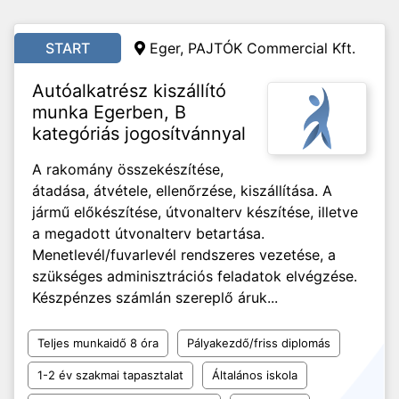
START
Eger, PAJTÓK Commercial Kft.
Autóalkatrész kiszállító
munka Egerben, B
kategóriás jogosítvánnyal
A rakomány összekészítése,
átadása, átvétele, ellenőrzése, kiszállítása. A
jármű előkészítése, útvonalterv készítése, illetve
a megadott útvonalterv betartása.
Menetlevél/fuvarlevél rendszeres vezetése, a
szükséges adminisztrációs feladatok elvégzése.
Készpénzes számlán szereplő áruk...
Teljes munkaidő 8 óra
Pályakezdő/friss diplomás
1-2 év szakmai tapasztalat
Általános iskola