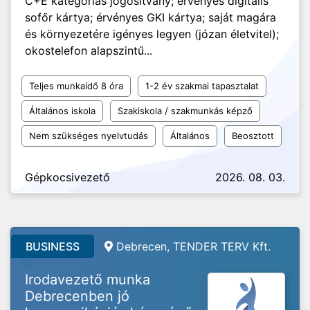
C+E kategóriás jogosítvány; érvényes digitális
sofőr kártya; érvényes GKI kártya; saját magára
és környezetére igényes legyen (józan életvitel);
okostelefon alapszintű...
Teljes munkaidő 8 óra
1-2 év szakmai tapasztalat
Általános iskola
Szakiskola / szakmunkás képző
Nem szükséges nyelvtudás
Általános
Beosztott
Gépkocsivezető
2026. 08. 03.
BUSINESS
Debrecen, TENDER TERV Kft.
Irodavezető munka
Debrecenben jó