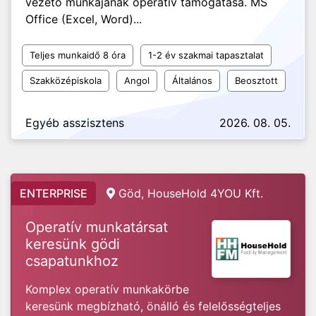
vezető munkájának operatív támogatása. MS
Office (Excel, Word)...
Teljes munkaidő 8 óra
1-2 év szakmai tapasztalat
Szakközépiskola
Angol
Általános
Beosztott
Egyéb asszisztens
2026. 08. 05.
ENTERPRISE
Göd, HouseHold 4YOU Kft.
Operatív munkatársat
keresünk gödi
csapatunkhoz
Komplex operatív munkakörbe
keresünk megbízható, önálló és felelősségteljes