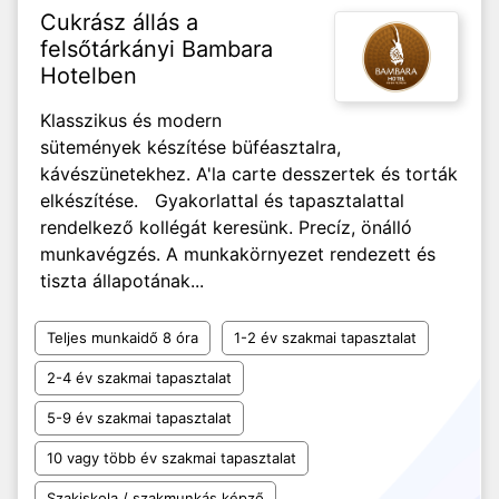
Cukrász állás a
felsőtárkányi Bambara
Hotelben
Klasszikus és modern
sütemények készítése büféasztalra,
kávészünetekhez. A'la carte desszertek és torták
elkészítése. Gyakorlattal és tapasztalattal
rendelkező kollégát keresünk. Precíz, önálló
munkavégzés. A munkakörnyezet rendezett és
tiszta állapotának...
Teljes munkaidő 8 óra
1-2 év szakmai tapasztalat
2-4 év szakmai tapasztalat
5-9 év szakmai tapasztalat
10 vagy több év szakmai tapasztalat
Szakiskola / szakmunkás képző