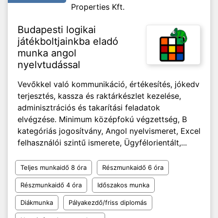
Properties Kft.
Budapesti logikai
játékboltjainkba eladó
munka angol
nyelvtudással
Vevőkkel való kommunikáció, értékesítés, jókedv
terjesztés, kassza és raktárkészlet kezelése,
adminisztrációs és takarítási feladatok
elvégzése. Minimum középfokú végzettség, B
kategóriás jogosítvány, Angol nyelvismeret, Excel
felhasználói szintű ismerete, Ügyfélorientált,...
Teljes munkaidő 8 óra
Részmunkaidő 6 óra
Részmunkaidő 4 óra
Időszakos munka
Diákmunka
Pályakezdő/friss diplomás