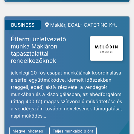
BUSINESS
Maklár, EGAL- CATERING Kft.
Éttermi üzletvezető
munka Makláron
tapasztalattal
rendelkezőknek
jelenlegi 20 fős csapat munkájának koordinálása
a séffel együttműködve, kiemelt időszakban
(reggeli, ebéd) aktív részvétel a vendégtéri
munkában és a kiszolgálásban, az ebédforgalom
(átlag 400 fő) magas színvonalú működtetése és
a vendégszám további növelésének támogatása,
napi működés...
Megyei hirdetés
Teljes munkaidő 8 óra