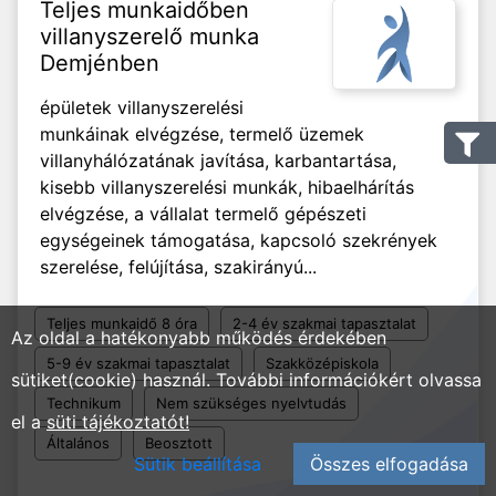
Teljes munkaidőben
villanyszerelő munka
Demjénben
épületek villanyszerelési
munkáinak elvégzése, termelő üzemek
villanyhálózatának javítása, karbantartása,
kisebb villanyszerelési munkák, hibaelhárítás
elvégzése, a vállalat termelő gépészeti
egységeinek támogatása, kapcsoló szekrények
szerelése, felújítása, szakirányú...
Teljes munkaidő 8 óra
2-4 év szakmai tapasztalat
Az oldal a hatékonyabb működés érdekében
5-9 év szakmai tapasztalat
Szakközépiskola
sütiket(cookie) használ. További információkért olvassa
Technikum
Nem szükséges nyelvtudás
el a
süti tájékoztatót!
Általános
Beosztott
Sütik beállítása
Összes elfogadása