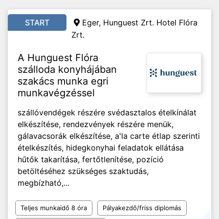
START
Eger, Hunguest Zrt. Hotel Flóra
Zrt.
A Hunguest Flóra
szálloda konyhájában
szakács munka egri
munkavégzéssel
szállóvendégek részére svédasztalos ételkínálat
elkészítése, rendezvények részére menük,
gálavacsorák elkészítése, a'la carte étlap szerinti
ételkészítés, hidegkonyhai feladatok ellátása
hűtők takarítása, fertőtlenítése, pozíció
betöltéséhez szükséges szaktudás,
megbízható,...
Teljes munkaidő 8 óra
Pályakezdő/friss diplomás