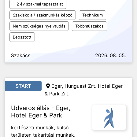
1-2 év szakmai tapasztalat
Szakiskola / szakmunkás képző
Technikum
Nem szükséges nyelvtudás
Többműszakos
Beosztott
Szakács
2026. 08. 05.
START
Eger, Hunguest Zrt. Hotel Eger
& Park Zrt.
Udvaros állás - Eger,
Hotel Eger & Park
kertészeti munkák, külső
területen takarítási munkák,