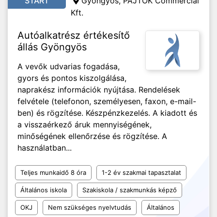
START
Gyöngyös, PAJTÓK Commercial
Kft.
Autóalkatrész értékesítő
állás Gyöngyös
A vevők udvarias fogadása,
gyors és pontos kiszolgálása,
naprakész információk nyújtása. Rendelések
felvétele (telefonon, személyesen, faxon, e-mail-
ben) és rögzítése. Készpénzkezelés. A kiadott és
a visszaérkező áruk mennyiségének,
minőségének ellenőrzése és rögzítése. A
használatban...
Teljes munkaidő 8 óra
1-2 év szakmai tapasztalat
Általános iskola
Szakiskola / szakmunkás képző
OKJ
Nem szükséges nyelvtudás
Általános