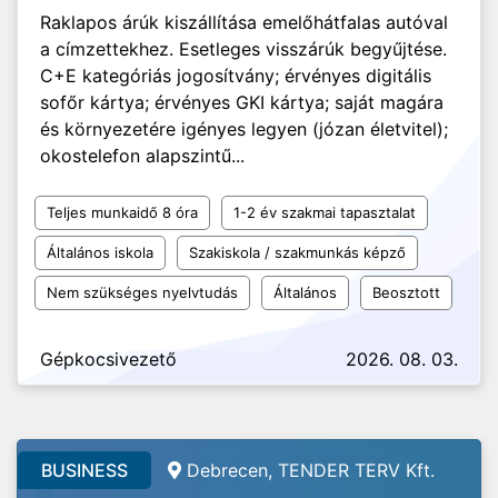
Raklapos árúk kiszállítása emelőhátfalas autóval
a címzettekhez. Esetleges visszárúk begyűjtése.
C+E kategóriás jogosítvány; érvényes digitális
sofőr kártya; érvényes GKI kártya; saját magára
és környezetére igényes legyen (józan életvitel);
okostelefon alapszintű...
Teljes munkaidő 8 óra
1-2 év szakmai tapasztalat
Általános iskola
Szakiskola / szakmunkás képző
Nem szükséges nyelvtudás
Általános
Beosztott
Gépkocsivezető
2026. 08. 03.
BUSINESS
Debrecen, TENDER TERV Kft.