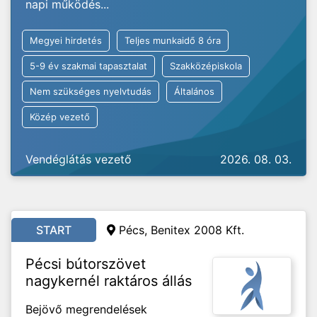
napi működés...
Megyei hirdetés
Teljes munkaidő 8 óra
5-9 év szakmai tapasztalat
Szakközépiskola
Nem szükséges nyelvtudás
Általános
Közép vezető
Vendéglátás vezető
2026. 08. 03.
START
Pécs, Benitex 2008 Kft.
Pécsi bútorszövet
nagykernél raktáros állás
Bejövő megrendelések