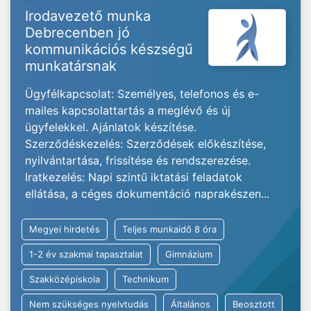
Irodavezető munka
Debrecenben jó
kommunikációs készségű
munkatársnak
Ügyfélkapcsolat: Személyes, telefonos és e-
mailes kapcsolattartás a meglévő és új
ügyfelekkel. Ajánlatok készítése.
Szerződéskezelés: Szerződések előkészítése,
nyilvántartása, frissítése és rendszerezése.
Iratkezelés: Napi szintű iktatási feladatok
ellátása, a céges dokumentáció naprakészen...
Megyei hirdetés
Teljes munkaidő 8 óra
1-2 év szakmai tapasztalat
Gimnázium
Szakközépiskola
Technikum
Nem szükséges nyelvtudás
Általános
Beosztott