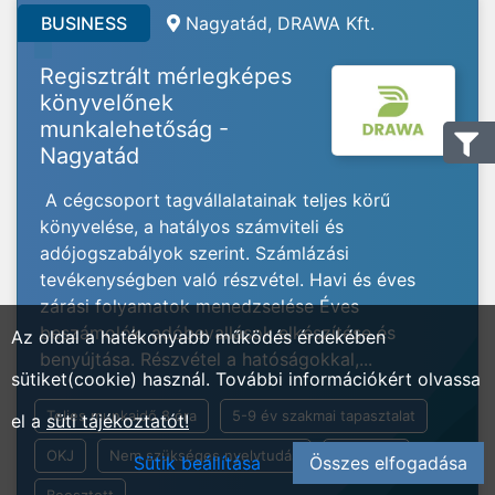
BUSINESS
Nagyatád, DRAWA Kft.
Regisztrált mérlegképes
könyvelőnek
munkalehetőság -
Nagyatád
A cégcsoport tagvállalatainak teljes körű
könyvelése, a hatályos számviteli és
adójogszabályok szerint. Számlázási
tevékenységben való részvétel. Havi és éves
zárási folyamatok menedzselése Éves
beszámolók, adóbevallások elkészítése és
Az oldal a hatékonyabb működés érdekében
benyújtása. Részvétel a hatóságokkal,...
sütiket(cookie) használ. További információkért olvassa
Teljes munkaidő 8 óra
5-9 év szakmai tapasztalat
el a
süti tájékoztatót!
OKJ
Nem szükséges nyelvtudás
Általános
Sütik beállítása
Összes elfogadása