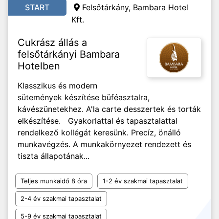
START
Felsőtárkány, Bambara Hotel
Kft.
Cukrász állás a
felsőtárkányi Bambara
Hotelben
Klasszikus és modern
sütemények készítése büféasztalra,
kávészünetekhez. A'la carte desszertek és torták
elkészítése. Gyakorlattal és tapasztalattal
rendelkező kollégát keresünk. Precíz, önálló
munkavégzés. A munkakörnyezet rendezett és
tiszta állapotának...
Teljes munkaidő 8 óra
1-2 év szakmai tapasztalat
2-4 év szakmai tapasztalat
5-9 év szakmai tapasztalat