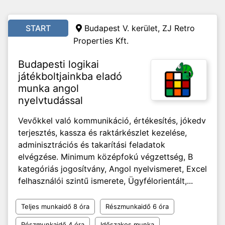
START
Budapest V. kerület, ZJ Retro
Properties Kft.
Budapesti logikai
játékboltjainkba eladó
munka angol
nyelvtudással
Vevőkkel való kommunikáció, értékesítés, jókedv
terjesztés, kassza és raktárkészlet kezelése,
adminisztrációs és takarítási feladatok
elvégzése. Minimum középfokú végzettség, B
kategóriás jogosítvány, Angol nyelvismeret, Excel
felhasználói szintű ismerete, Ügyfélorientált,...
Teljes munkaidő 8 óra
Részmunkaidő 6 óra
Részmunkaidő 4 óra
Időszakos munka