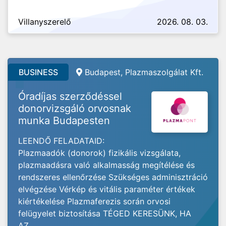
Villanyszerelő
2026. 08. 03.
BUSINESS
Budapest, Plazmaszolgálat Kft.
Óradíjas szerződéssel
donorvizsgáló orvosnak
munka Budapesten
LEENDŐ FELADATAID:
Plazmaadók (donorok) fizikális vizsgálata,
plazmaadásra való alkalmasság megítélése és
rendszeres ellenőrzése Szükséges adminisztráció
elvégzése Vérkép és vitális paraméter értékek
kiértékelése Plazmaferezis során orvosi
felügyelet biztosítása TÉGED KERESÜNK, HA
AZ...