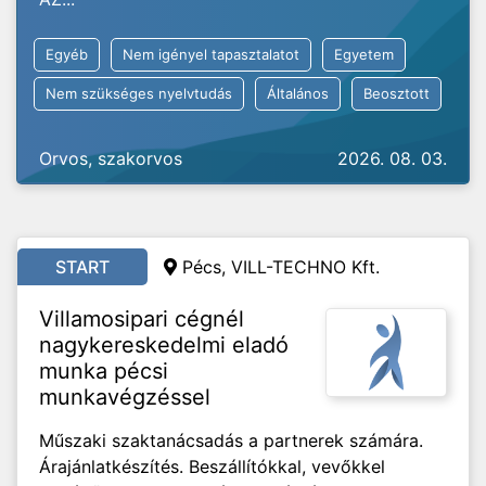
Egyéb
Nem igényel tapasztalatot
Egyetem
Nem szükséges nyelvtudás
Általános
Beosztott
Orvos, szakorvos
2026. 08. 03.
START
Pécs, VILL-TECHNO Kft.
Villamosipari cégnél
nagykereskedelmi eladó
munka pécsi
munkavégzéssel
Műszaki szaktanácsadás a partnerek számára.
Árajánlatkészítés. Beszállítókkal, vevőkkel