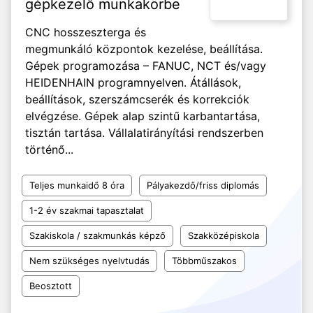
gépkezelő munkakörbe
CNC hosszeszterga és
megmunkáló központok kezelése, beállítása.
Gépek programozása – FANUC, NCT és/vagy
HEIDENHAIN programnyelven. Átállások,
beállítások, szerszámcserék és korrekciók
elvégzése. Gépek alap szintű karbantartása,
tisztán tartása. Vállalatirányítási rendszerben
történő...
Teljes munkaidő 8 óra
Pályakezdő/friss diplomás
1-2 év szakmai tapasztalat
Szakiskola / szakmunkás képző
Szakközépiskola
Nem szükséges nyelvtudás
Többműszakos
Beosztott