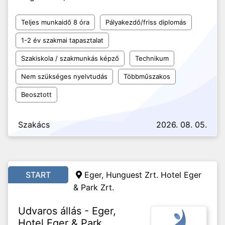
Teljes munkaidő 8 óra
Pályakezdő/friss diplomás
1-2 év szakmai tapasztalat
Szakiskola / szakmunkás képző
Technikum
Nem szükséges nyelvtudás
Többműszakos
Beosztott
Szakács
2026. 08. 05.
START
Eger, Hunguest Zrt. Hotel Eger
& Park Zrt.
Udvaros állás - Eger,
Hotel Eger & Park