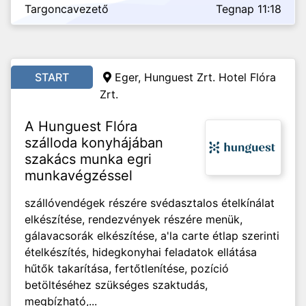
Targoncavezető
Tegnap 11:18
START
Eger, Hunguest Zrt. Hotel Flóra
Zrt.
A Hunguest Flóra
szálloda konyhájában
szakács munka egri
munkavégzéssel
szállóvendégek részére svédasztalos ételkínálat
elkészítése, rendezvények részére menük,
gálavacsorák elkészítése, a'la carte étlap szerinti
ételkészítés, hidegkonyhai feladatok ellátása
hűtők takarítása, fertőtlenítése, pozíció
betöltéséhez szükséges szaktudás,
megbízható,...