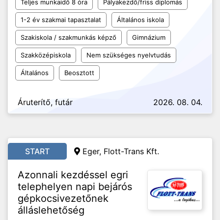
Teljes munkaidő 8 óra
Pályakezdő/friss diplomás
1-2 év szakmai tapasztalat
Általános iskola
Szakiskola / szakmunkás képző
Gimnázium
Szakközépiskola
Nem szükséges nyelvtudás
Általános
Beosztott
Áruterítő, futár
2026. 08. 04.
START
Eger, Flott-Trans Kft.
Azonnali kezdéssel egri
telephelyen napi bejárós
gépkocsivezetőnek
álláslehetőség