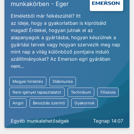
munkakörben - Eger
Elméletből már felkészültél? Itt
az ideje, hogy a gyakorlatban is kipróbáld
magad! Érdekel, hogyan jutnak el az
alapanyagok a gyártásba, hogyan készülnek a
gyártási tervek vagy hogyan szervezik meg nap
mint nap a világ különböző pontjaira induló
szállítmányokat? Az Emerson egri gyárában
nem...
Megyei hirdetés
Diákmunka
Nem igényel tapasztalatot
Technikum
Főiskola
Angol
Beosztás szerinti
Gyakornok
Egyéb munkalehetőségek
Tegnap 14:07