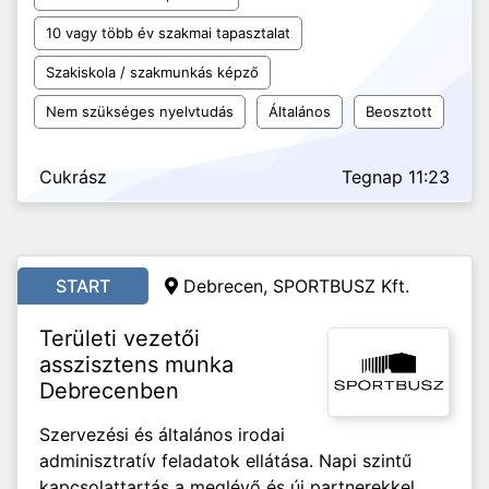
10 vagy több év szakmai tapasztalat
Szakiskola / szakmunkás képző
Nem szükséges nyelvtudás
Általános
Beosztott
Cukrász
Tegnap 11:23
START
Debrecen, SPORTBUSZ Kft.
Területi vezetői
asszisztens munka
Debrecenben
Szervezési és általános irodai
adminisztratív feladatok ellátása. Napi szintű
kapcsolattartás a meglévő és új partnerekkel,