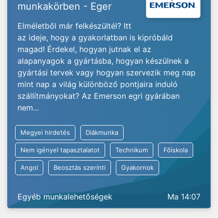
munkakörben - Eger
Elméletből már felkészültél? Itt
az ideje, hogy a gyakorlatban is kipróbáld
magad! Érdekel, hogyan jutnak el az
alapanyagok a gyártásba, hogyan készülnek a
gyártási tervek vagy hogyan szervezik meg nap
mint nap a világ különböző pontjaira induló
szállítmányokat? Az Emerson egri gyárában
nem...
Megyei hirdetés
Diákmunka
Nem igényel tapasztalatot
Technikum
Főiskola
Angol
Beosztás szerinti
Gyakornok
Egyéb munkalehetőségek
Ma 14:07