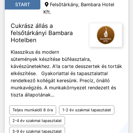
START
Felsőtárkány, Bambara Hotel
Kft.
Cukrász állás a
felsőtárkányi Bambara
Hotelben
Klasszikus és modern
sütemények készítése büféasztalra,
kávészünetekhez. A'la carte desszertek és torták
elkészítése. Gyakorlattal és tapasztalattal
rendelkező kollégát keresünk. Precíz, önálló
munkavégzés. A munkakörnyezet rendezett és
tiszta állapotának...
Teljes munkaidő 8 óra
1-2 év szakmai tapasztalat
2-4 év szakmai tapasztalat
5-9 év szakmai tapasztalat