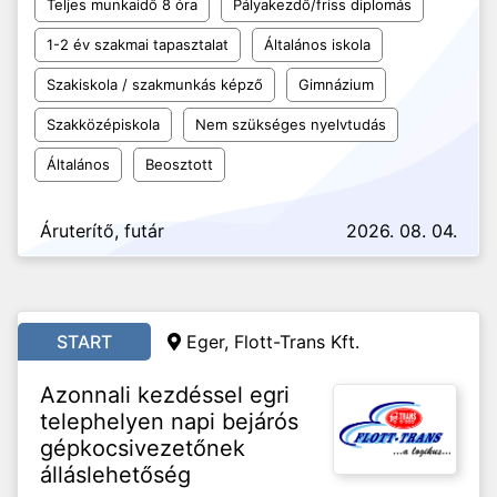
Teljes munkaidő 8 óra
Pályakezdő/friss diplomás
1-2 év szakmai tapasztalat
Általános iskola
Szakiskola / szakmunkás képző
Gimnázium
Szakközépiskola
Nem szükséges nyelvtudás
Általános
Beosztott
Áruterítő, futár
2026. 08. 04.
START
Eger, Flott-Trans Kft.
Azonnali kezdéssel egri
telephelyen napi bejárós
gépkocsivezetőnek
álláslehetőség