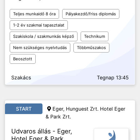
Teljes munkaidő 8 óra
Pályakezdő/friss diplomás
1-2 év szakmai tapasztalat
Szakiskola / szakmunkás képző
Technikum
Nem szükséges nyelvtudás
Többműszakos
Beosztott
Szakács
Tegnap 13:45
START
Eger, Hunguest Zrt. Hotel Eger
& Park Zrt.
Udvaros állás - Eger,
Hotel Eger & Park