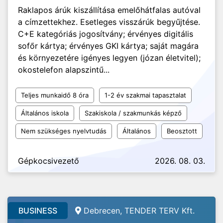
Raklapos árúk kiszállítása emelőhátfalas autóval
a címzettekhez. Esetleges visszárúk begyűjtése.
C+E kategóriás jogosítvány; érvényes digitális
sofőr kártya; érvényes GKI kártya; saját magára
és környezetére igényes legyen (józan életvitel);
okostelefon alapszintű...
Teljes munkaidő 8 óra
1-2 év szakmai tapasztalat
Általános iskola
Szakiskola / szakmunkás képző
Nem szükséges nyelvtudás
Általános
Beosztott
Gépkocsivezető
2026. 08. 03.
BUSINESS
Debrecen, TENDER TERV Kft.