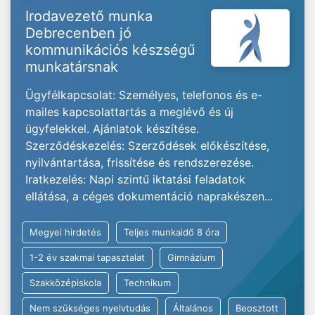
Irodavezető munka
Debrecenben jó
kommunikációs készségű
munkatársnak
Ügyfélkapcsolat: Személyes, telefonos és e-
mailes kapcsolattartás a meglévő és új
ügyfelekkel. Ajánlatok készítése.
Szerződéskezelés: Szerződések előkészítése,
nyilvántartása, frissítése és rendszerezése.
Iratkezelés: Napi szintű iktatási feladatok
ellátása, a céges dokumentáció naprakészen...
Megyei hirdetés
Teljes munkaidő 8 óra
1-2 év szakmai tapasztalat
Gimnázium
Szakközépiskola
Technikum
Nem szükséges nyelvtudás
Általános
Beosztott