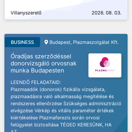
Villanyszerelő
2026. 08. 03.
BUSINESS
Budapest, Plazmaszolgálat Kft.
Óradíjas szerződéssel
donorvizsgáló orvosnak
munka Budapesten
LEENDŐ FELADATAID:
Plazmaadók (donorok) fizikális vizsgálata,
plazmaadásra való alkalmasság megítélése és
rendszeres ellenőrzése Szükséges adminisztráció
elvégzése Vérkép és vitális paraméter értékek
kiértékelése Plazmaferezis során orvosi
felügyelet biztosítása TÉGED KERESÜNK, HA
AZ...