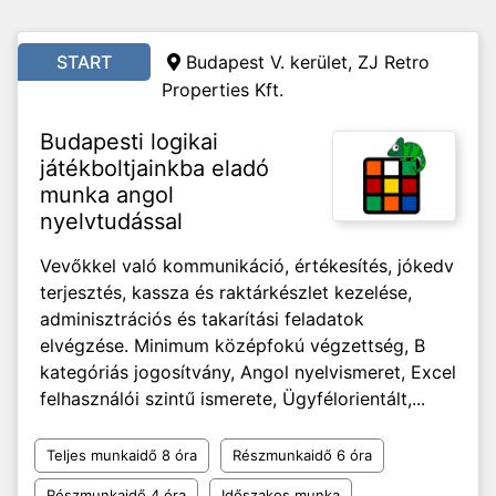
START
Budapest V. kerület, ZJ Retro
Properties Kft.
Budapesti logikai
játékboltjainkba eladó
munka angol
nyelvtudással
Vevőkkel való kommunikáció, értékesítés, jókedv
terjesztés, kassza és raktárkészlet kezelése,
adminisztrációs és takarítási feladatok
elvégzése. Minimum középfokú végzettség, B
kategóriás jogosítvány, Angol nyelvismeret, Excel
felhasználói szintű ismerete, Ügyfélorientált,...
Teljes munkaidő 8 óra
Részmunkaidő 6 óra
Részmunkaidő 4 óra
Időszakos munka