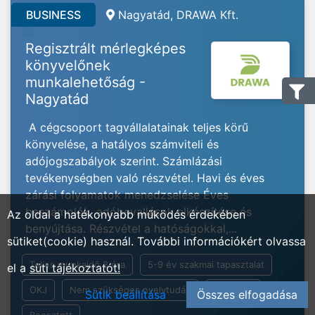
BUSINESS
Nagyatád, DRAWA Kft.
Regisztrált mérlegképes
könyvelőnek
munkalehetőság -
Nagyatád
A cégcsoport tagvállalatainak teljes körű
könyvelése, a hatályos számviteli és
adójogszabályok szerint. Számlázási
tevékenységben való részvétel. Havi és éves
zárási folyamatok menedzselése Éves
beszámolók, adóbevallások elkészítése és
Az oldal a hatékonyabb működés érdekében
benyújtása. Részvétel a hatóságokkal,...
sütiket(cookie) használ. További információkért olvassa
Teljes munkaidő 8 óra
5-9 év szakmai tapasztalat
el a
süti tájékoztatót!
OKJ
Nem szükséges nyelvtudás
Általános
Sütik beállítása
Összes elfogadása