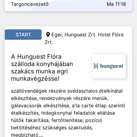
Targoncavezető
Ma 11:18
START
Eger, Hunguest Zrt. Hotel Flóra
Zrt.
A Hunguest Flóra
szálloda konyhájában
szakács munka egri
munkavégzéssel
szállóvendégek részére svédasztalos ételkínálat
elkészítése, rendezvények részére menük,
gálavacsorák elkészítése, a'la carte étlap szerinti
ételkészítés, hidegkonyhai feladatok ellátása
hűtők takarítása, fertőtlenítése, pozíció
betöltéséhez szükséges szaktudás,
megbízható,...