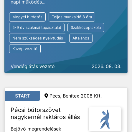
napi működés...
Megyei hirdetés
Teljes munkaidő 8 óra
5-9 év szakmai tapasztalat
Szakközépiskola
Nem szükséges nyelvtudás
Általános
Közép vezető
Vendéglátás vezető
2026. 08. 03.
START
Pécs, Benitex 2008 Kft.
Pécsi bútorszövet
nagykernél raktáros állás
Bejövő megrendelések