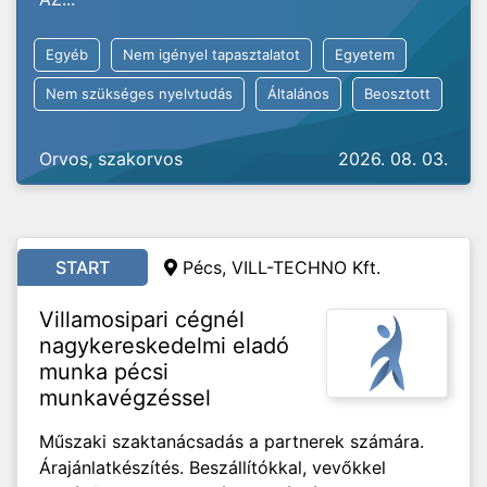
Egyéb
Nem igényel tapasztalatot
Egyetem
Nem szükséges nyelvtudás
Általános
Beosztott
Orvos, szakorvos
2026. 08. 03.
START
Pécs, VILL-TECHNO Kft.
Villamosipari cégnél
nagykereskedelmi eladó
munka pécsi
munkavégzéssel
Műszaki szaktanácsadás a partnerek számára.
Árajánlatkészítés. Beszállítókkal, vevőkkel