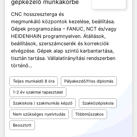
gépkezelő munkakörbe
CNC hosszeszterga és
megmunkáló központok kezelése, beállítása.
Gépek programozása – FANUC, NCT és/vagy
HEIDENHAIN programnyelven. Átállások,
beállítások, szerszámcserék és korrekciók
elvégzése. Gépek alap szintű karbantartása,
tisztán tartása. Vállalatirányítási rendszerben
történő...
Teljes munkaidő 8 óra
Pályakezdő/friss diplomás
1-2 év szakmai tapasztalat
Szakiskola / szakmunkás képző
Szakközépiskola
Nem szükséges nyelvtudás
Többműszakos
Beosztott