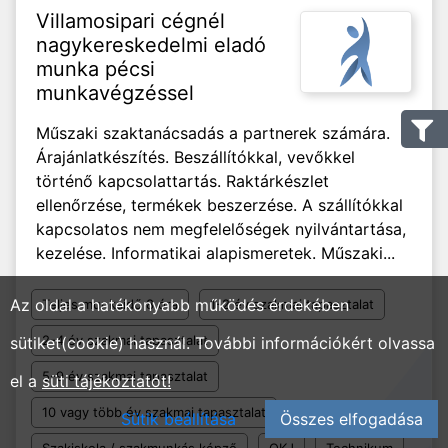
Villamosipari cégnél
nagykereskedelmi eladó
munka pécsi
munkavégzéssel
Műszaki szaktanácsadás a partnerek számára.
Árajánlatkészítés. Beszállítókkal, vevőkkel
történő kapcsolattartás. Raktárkészlet
ellenőrzése, termékek beszerzése. A szállítókkal
kapcsolatos nem megfelelőségek nyilvántartása,
kezelése. Informatikai alapismeretek. Műszaki...
Az oldal a hatékonyabb működés érdekében
Teljes munkaidő 8 óra
1-2 év szakmai tapasztalat
2-4 év szakmai tapasztalat
sütiket(cookie) használ. További információkért olvassa
5-9 év szakmai tapasztalat
el a
süti tájékoztatót!
10 vagy több év szakmai tapasztalat
Sütik beállítása
Összes elfogadása