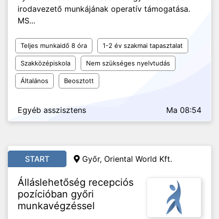
irodavezető munkájának operatív támogatása.
MS...
Teljes munkaidő 8 óra
1-2 év szakmai tapasztalat
Szakközépiskola
Nem szükséges nyelvtudás
Általános
Beosztott
Egyéb asszisztens
Ma 08:54
START
Győr, Oriental World Kft.
Álláslehetőség recepciós
pozícióban győri
munkavégzéssel