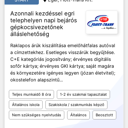
Azonnali kezdéssel egri
telephelyen napi bejárós
gépkocsivezetőnek
álláslehetőség
Raklapos árúk kiszállítása emelőhátfalas autóval
a címzettekhez. Esetleges visszárúk begyűjtése.
C+E kategóriás jogosítvány; érvényes digitális
sofőr kártya; érvényes GKI kártya; saját magára
és környezetére igényes legyen (józan életvitel);
okostelefon alapszintű...
Teljes munkaidő 8 óra
1-2 év szakmai tapasztalat
Általános iskola
Szakiskola / szakmunkás képző
Nem szükséges nyelvtudás
Általános
Beosztott