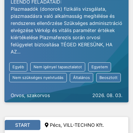
LEENDŐ FELADATAID:
Plazmaadók (donorok) fizikális vizsgálata,
plazmaadásra való alkalmasság megítélése és
rendszeres ellenőrzése Szükséges adminisztráció
elvégzése Vérkép és vitális paraméter értékek
kiértékelése Plazmaferezis során orvosi
felügyelet biztosítása TÉGED KERESÜNK, HA
AZ...
Egyéb
Nem igényel tapasztalatot
Egyetem
Nem szükséges nyelvtudás
Általános
Beosztott
Orvos, szakorvos
2026. 08. 03.
START
Pécs, VILL-TECHNO Kft.