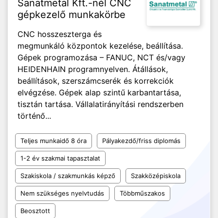
Sanatmetal Kft.-nél CNC
gépkezelő munkakörbe
CNC hosszeszterga és
megmunkáló központok kezelése, beállítása.
Gépek programozása – FANUC, NCT és/vagy
HEIDENHAIN programnyelven. Átállások,
beállítások, szerszámcserék és korrekciók
elvégzése. Gépek alap szintű karbantartása,
tisztán tartása. Vállalatirányítási rendszerben
történő...
Teljes munkaidő 8 óra
Pályakezdő/friss diplomás
1-2 év szakmai tapasztalat
Szakiskola / szakmunkás képző
Szakközépiskola
Nem szükséges nyelvtudás
Többműszakos
Beosztott