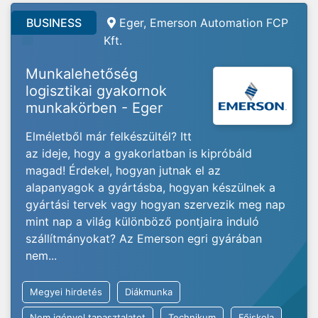
BUSINESS
Eger, Emerson Automation FCP
Kft.
Munkalehetőség
logisztikai gyakornok
munkakörben - Eger
Elméletből már felkészültél? Itt
az ideje, hogy a gyakorlatban is kipróbáld
magad! Érdekel, hogyan jutnak el az
alapanyagok a gyártásba, hogyan készülnek a
gyártási tervek vagy hogyan szervezik meg nap
mint nap a világ különböző pontjaira induló
szállítmányokat? Az Emerson egri gyárában
nem...
Megyei hirdetés
Diákmunka
Nem igényel tapasztalatot
Technikum
Főiskola