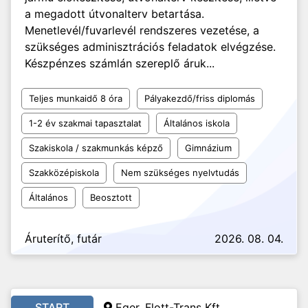
a megadott útvonalterv betartása.
Menetlevél/fuvarlevél rendszeres vezetése, a
szükséges adminisztrációs feladatok elvégzése.
Készpénzes számlán szereplő áruk...
Teljes munkaidő 8 óra
Pályakezdő/friss diplomás
1-2 év szakmai tapasztalat
Általános iskola
Szakiskola / szakmunkás képző
Gimnázium
Szakközépiskola
Nem szükséges nyelvtudás
Általános
Beosztott
Áruterítő, futár
2026. 08. 04.
START
Eger, Flott-Trans Kft.