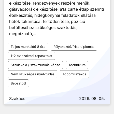
elkészítése, rendezvények részére menük,
gálavacsorák elkészítése, a'la carte étlap szerinti
ételkészítés, hidegkonyhai feladatok ellátása
hűtők takarítása, fertőtlenítése, pozíció
betöltéséhez szükséges szaktudás,
megbízható,...
Teljes munkaidő 8 óra
Pályakezdő/friss diplomás
1-2 év szakmai tapasztalat
Szakiskola / szakmunkás képző
Technikum
Nem szükséges nyelvtudás
Többműszakos
Beosztott
Szakács
2026. 08. 05.