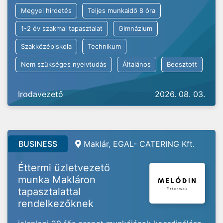
Megyei hirdetés
Teljes munkaidő 8 óra
1-2 év szakmai tapasztalat
Gimnázium
Szakközépiskola
Technikum
Nem szükséges nyelvtudás
Általános
Beosztott
Irodavezető
2026. 08. 03.
BUSINESS
Maklár, EGAL- CATERING Kft.
Éttermi üzletvezető
munka Makláron
tapasztalattal
rendelkezőknek