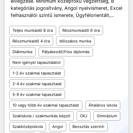
elvégzése. Minimum középfokú végzettség, B
kategóriás jogosítvány, Angol nyelvismeret, Excel
felhasználói szintű ismerete, Ügyfélorientált,...
Teljes munkaidő 8 óra
Részmunkaidő 6 óra
Részmunkaidő 4 óra
Időszakos munka
Diákmunka
Pályakezdő/friss diplomás
Nem igényel tapasztalatot
1-2 év szakmai tapasztalat
2-4 év szakmai tapasztalat
5-9 év szakmai tapasztalat
10 vagy több év szakmai tapasztalat
Általános iskola
Szakiskola / szakmunkás képző
OKJ
Gimnázium
Szakközépiskola
Angol
Beosztás szerinti