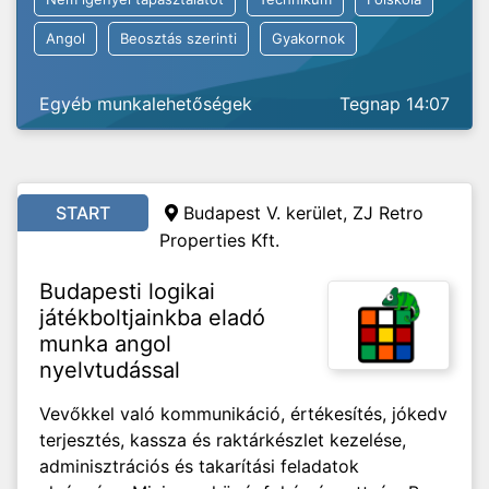
Angol
Beosztás szerinti
Gyakornok
Egyéb munkalehetőségek
Tegnap 14:07
START
Budapest V. kerület, ZJ Retro
Properties Kft.
Budapesti logikai
játékboltjainkba eladó
munka angol
nyelvtudással
Vevőkkel való kommunikáció, értékesítés, jókedv
terjesztés, kassza és raktárkészlet kezelése,
adminisztrációs és takarítási feladatok