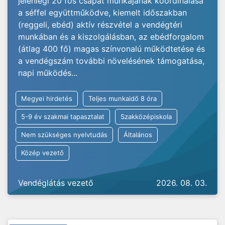
jelenlegi 20 fős csapat munkájának koordinálása
a séffel együttműködve, kiemelt időszakban
(reggeli, ebéd) aktív részvétel a vendégtéri
munkában és a kiszolgálásban, az ebédforgalom
(átlag 400 fő) magas színvonalú működtetése és
a vendégszám további növelésének támogatása,
napi működés...
Megyei hirdetés
Teljes munkaidő 8 óra
5-9 év szakmai tapasztalat
Szakközépiskola
Nem szükséges nyelvtudás
Általános
Közép vezető
Vendéglátás vezető
2026. 08. 03.