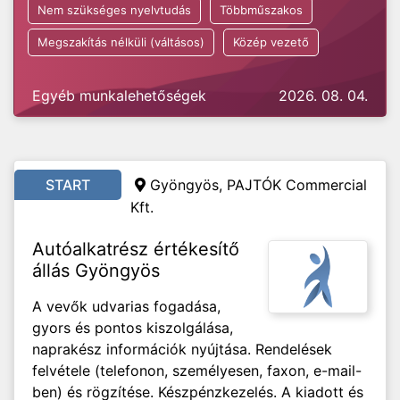
Nem szükséges nyelvtudás
Többműszakos
Megszakítás nélküli (váltásos)
Közép vezető
Egyéb munkalehetőségek
2026. 08. 04.
START
Gyöngyös, PAJTÓK Commercial
Kft.
Autóalkatrész értékesítő
állás Gyöngyös
A vevők udvarias fogadása,
gyors és pontos kiszolgálása,
naprakész információk nyújtása. Rendelések
felvétele (telefonon, személyesen, faxon, e-mail-
ben) és rögzítése. Készpénzkezelés. A kiadott és