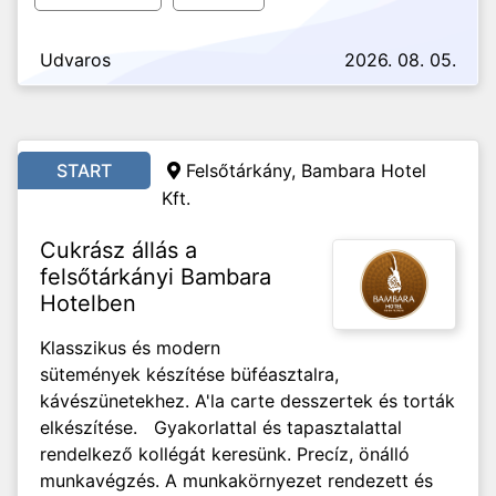
Udvaros
2026. 08. 05.
START
Felsőtárkány, Bambara Hotel
Kft.
Cukrász állás a
felsőtárkányi Bambara
Hotelben
Klasszikus és modern
sütemények készítése büféasztalra,
kávészünetekhez. A'la carte desszertek és torták
elkészítése. Gyakorlattal és tapasztalattal
rendelkező kollégát keresünk. Precíz, önálló
munkavégzés. A munkakörnyezet rendezett és