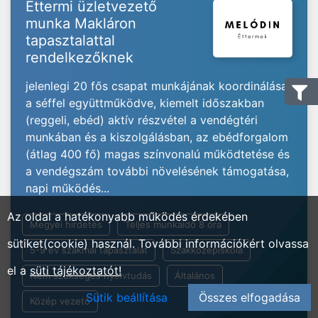
Éttermi üzletvezető
munka Makláron
tapasztalattal
rendelkezőknek
jelenlegi 20 fős csapat munkájának koordinálása
a séffel együttműködve, kiemelt időszakban
(reggeli, ebéd) aktív részvétel a vendégtéri
munkában és a kiszolgálásban, az ebédforgalom
(átlag 400 fő) magas színvonalú működtetése és
a vendégszám további növelésének támogatása,
napi működés...
Az oldal a hatékonyabb működés érdekében
Megyei hirdetés
Teljes munkaidő 8 óra
sütiket(cookie) használ. További információkért olvassa
5-9 év szakmai tapasztalat
Szakközépiskola
el a
süti tájékoztatót!
Nem szükséges nyelvtudás
Általános
Sütik beállítása
Összes elfogadása
Közép vezető