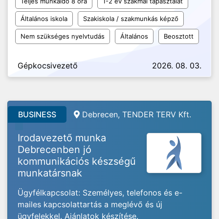
Teljes munkaidő 8 óra
1-2 év szakmai tapasztalat
Általános iskola
Szakiskola / szakmunkás képző
Nem szükséges nyelvtudás
Általános
Beosztott
Gépkocsivezető
2026. 08. 03.
BUSINESS
Debrecen, TENDER TERV Kft.
Irodavezető munka
Debrecenben jó
kommunikációs készségű
munkatársnak
Ügyfélkapcsolat: Személyes, telefonos és e-
mailes kapcsolattartás a meglévő és új
ügyfelekkel. Ajánlatok készítése.