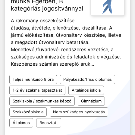
munka Egerben, B
kategóriás jogosítvánnyal
A rakomány összekészítése,
átadása, átvétele, ellenőrzése, kiszállítása. A
jármű előkészítése, útvonalterv készítése, illetve
a megadott útvonalterv betartása.
Menetlevél/fuvarlevél rendszeres vezetése, a
szükséges adminisztrációs feladatok elvégzése.
Készpénzes számlán szereplő áruk...
Teljes munkaidő 8 óra
Pályakezdő/friss diplomás
1-2 év szakmai tapasztalat
Általános iskola
Szakiskola / szakmunkás képző
Gimnázium
Szakközépiskola
Nem szükséges nyelvtudás
Általános
Beosztott