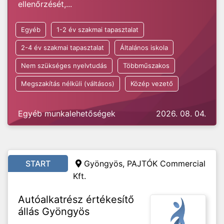
ellenőrzését,...
Egyéb
1-2 év szakmai tapasztalat
2-4 év szakmai tapasztalat
Általános iskola
Nem szükséges nyelvtudás
Többműszakos
Megszakítás nélküli (váltásos)
Közép vezető
Egyéb munkalehetőségek
2026. 08. 04.
START
Gyöngyös, PAJTÓK Commercial
Kft.
Autóalkatrész értékesítő
állás Gyöngyös