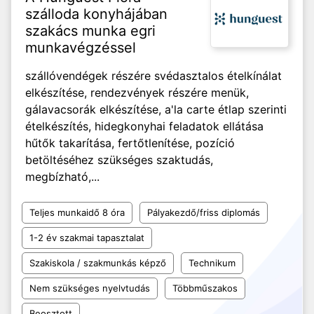
szálloda konyhájában
szakács munka egri
munkavégzéssel
szállóvendégek részére svédasztalos ételkínálat
elkészítése, rendezvények részére menük,
gálavacsorák elkészítése, a'la carte étlap szerinti
ételkészítés, hidegkonyhai feladatok ellátása
hűtők takarítása, fertőtlenítése, pozíció
betöltéséhez szükséges szaktudás,
megbízható,...
Teljes munkaidő 8 óra
Pályakezdő/friss diplomás
1-2 év szakmai tapasztalat
Szakiskola / szakmunkás képző
Technikum
Nem szükséges nyelvtudás
Többműszakos
Beosztott