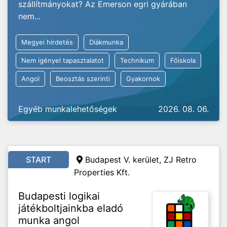
szállítmányokat? Az Emerson egri gyárában
nem...
Megyei hirdetés
Diákmunka
Nem igényel tapasztalatot
Technikum
Főiskola
Angol
Beosztás szerinti
Gyakornok
Egyéb munkalehetőségek
2026. 08. 06.
START
Budapest V. kerület, ZJ Retro
Properties Kft.
Budapesti logikai
játékboltjainkba eladó
munka angol