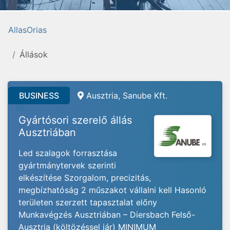
AllasOrias
Állások
BUSINESS
Ausztria, Sanube Kft.
Gyártósori szerelő állás
Ausztriában
Led szalagok forrasztása
gyártmánytervek szerinti
elkészítése Szorgalom, precizitás,
megbízhatóság 2 műszakot vállalni kell Hasonló
területen szerzett tapasztalat előny
Munkavégzés Ausztriában – Diersbach Felső-
Ausztria (költözéssel jár) MINIMUM