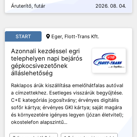
Áruterítő, futár
2026. 08. 04.
START
Eger, Flott-Trans Kft.
Azonnali kezdéssel egri
telephelyen napi bejárós
gépkocsivezetőnek
álláslehetőség
Raklapos árúk kiszállítása emelőhátfalas autóval
a címzettekhez. Esetleges visszárúk begyűjtése.
C+E kategóriás jogosítvány; érvényes digitális
sofőr kártya; érvényes GKI kártya; saját magára
és környezetére igényes legyen (józan életvitel);
okostelefon alapszintű...