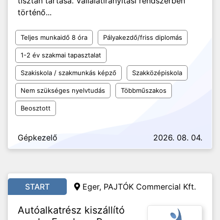
tisztán tartása. Vállalatirányítási rendszerben
történő...
Teljes munkaidő 8 óra
Pályakezdő/friss diplomás
1-2 év szakmai tapasztalat
Szakiskola / szakmunkás képző
Szakközépiskola
Nem szükséges nyelvtudás
Többműszakos
Beosztott
Gépkezelő
2026. 08. 04.
START
Eger, PAJTÓK Commercial Kft.
Autóalkatrész kiszállító