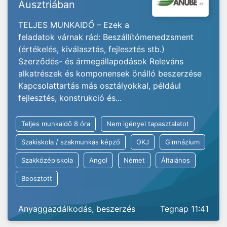
Ausztriában
TELJES MUNKAIDŐ – Ezek a
feladatok várnak rád: Beszállítómenedzsment
(értékelés, kiválasztás, fejlesztés stb.)
Szerződés- és ármegállapodások Releváns
alkatrészek és komponensek önálló beszerzése
Kapcsolattartás más osztályokkal, például
fejlesztés, konstrukció és...
Teljes munkaidő 8 óra
Nem igényel tapasztalatot
Szakiskola / szakmunkás képző
OKJ
Gimnázium
Szakközépiskola
Angol
Német
Általános
Beosztott
Anyaggazdálkodás, beszerzés
Tegnap 11:41