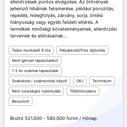
ellenőrzések pontos elvégzése. Az öntvények
jellemző hibáinak felismerése, például porozitás,
repedés, hidegfolyás, zárvány, sorja, öntési
hiányosság vagy egyéb felületi eltérés. A
termékek minőségi követelményeinek, ellenőrzési
terveinek és előírásainak...
Teljes munkaidő 8 óra
Pályakezdő/friss diplomás
Nem igényel tapasztalatot
1-2 év szakmai tapasztalat
Szakiskola / szakmunkás képző
OKJ
Technikum
Nem szükséges nyelvtudás
Többműszakos
Beosztott
Bruttó 521.000 - 580.000 forint / Hónap