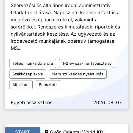
Szervezési és általános irodai adminisztratív
feladatok ellátása. Napi szintű kapcsolattartás a
meglévő és új partnerekkel, valamint a
sofőrökkel. Rendszeres kimutatások, riportok és
nyilvántartások készítése. Az ügyvezető és az
irodavezető munkájának operatív támogatása.
MS...
Teljes munkaidő 8 óra
1-2 év szakmai tapasztalat
Szakközépiskola
Nem szükséges nyelvtudás
Általános
Beosztott
Egyéb asszisztens
2026. 08. 07.
START
Győr, Oriental World Kft.