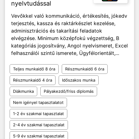
nyelvtudással
Vevőkkel való kommunikáció, értékesítés, jókedv
terjesztés, kassza és raktárkészlet kezelése,
adminisztrációs és takarítási feladatok
elvégzése. Minimum középfokú végzettség, B
kategóriás jogosítvány, Angol nyelvismeret, Excel
felhasználói szintű ismerete, Ügyfélorientált,...
Teljes munkaidő 8 óra
Részmunkaidő 6 óra
Részmunkaidő 4 óra
Időszakos munka
Diákmunka
Pályakezdő/friss diplomás
Nem igényel tapasztalatot
1-2 év szakmai tapasztalat
2-4 év szakmai tapasztalat
5-9 év szakmai tapasztalat