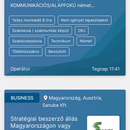
KOMMUNIKÁCIÓS/ALAPFOKÚ német...
Teljes munkaidő 8 óra
Nem igényel tapasztalatot
Szakiskola / szakmunkás képző
OKJ
Szakközépiskola
Technikum
Német
Többműszakos
Beosztott
Operátor
Tegnap 11:41
BUSINESS
Magyarország, Ausztria,
Sanube Kft.
Stratégiai beszerző állás
Magyarországon vagy