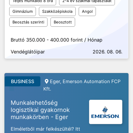
Teljes munkaidő 8 óra
2-4 év szakmai tapasztalat
Gimnázium
Szakközépiskola
Angol
Beosztás szerinti
Beosztott
Bruttó 350.000 - 400.000 forint / Hónap
Vendéglátóipar
2026. 08. 06.
BUSINESS
Eger, Emerson Automation FCP
Kft.
Munkalehetőség
logisztikai gyakornok
munkakörben - Eger
Elméletből már felkészültél? Itt