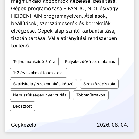
megmunkáló központok kezelése, beállítása.
Gépek programozása – FANUC, NCT és/vagy
HEIDENHAIN programnyelven. Átállások,
beállítások, szerszámcserék és korrekciók
elvégzése. Gépek alap szintű karbantartása,
tisztán tartása. Vállalatirányítási rendszerben
történő...
Teljes munkaidő 8 óra
Pályakezdő/friss diplomás
1-2 év szakmai tapasztalat
Szakiskola / szakmunkás képző
Szakközépiskola
Nem szükséges nyelvtudás
Többműszakos
Beosztott
Gépkezelő
2026. 08. 04.