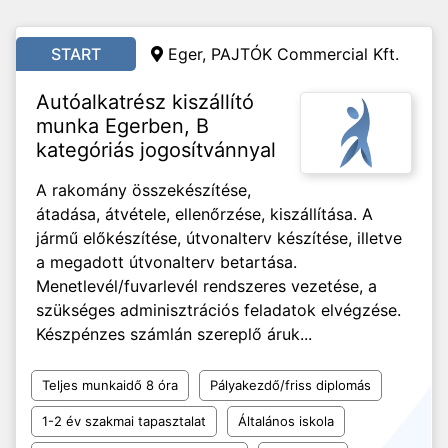
START
Eger, PAJTÓK Commercial Kft.
Autóalkatrész kiszállító
munka Egerben, B
kategóriás jogosítvánnyal
A rakomány összekészítése,
átadása, átvétele, ellenőrzése, kiszállítása. A
jármű előkészítése, útvonalterv készítése, illetve
a megadott útvonalterv betartása.
Menetlevél/fuvarlevél rendszeres vezetése, a
szükséges adminisztrációs feladatok elvégzése.
Készpénzes számlán szereplő áruk...
Teljes munkaidő 8 óra
Pályakezdő/friss diplomás
1-2 év szakmai tapasztalat
Általános iskola