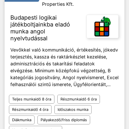
Properties Kft.
Budapesti logikai
játékboltjainkba eladó
munka angol
nyelvtudással
Vevőkkel való kommunikáció, értékesítés, jókedv
terjesztés, kassza és raktárkészlet kezelése,
adminisztrációs és takarítási feladatok
elvégzése. Minimum középfokú végzettség, B
kategóriás jogosítvány, Angol nyelvismeret, Excel
felhasználói szintű ismerete, Ügyfélorientált,...
Teljes munkaidő 8 óra
Részmunkaidő 6 óra
Részmunkaidő 4 óra
Időszakos munka
Diákmunka
Pályakezdő/friss diplomás