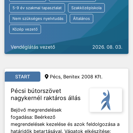
5-9 év szakmai tapasztalat
Szakközépiskola
Nem szükséges nyelvtudás
Általános
Közép vezető
Vendéglátás vezető
2026. 08. 03.
START
Pécs, Benitex 2008 Kft.
Pécsi bútorszövet
nagykernél raktáros állás
Bejövő megrendelések
fogadása: Beérkező
megrendelések kezelése és azok feldolgozása a
határidők betartásával. Vágatok elkészítése: