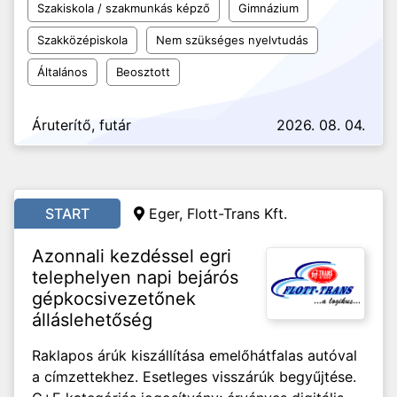
Szakiskola / szakmunkás képző
Gimnázium
Szakközépiskola
Nem szükséges nyelvtudás
Általános
Beosztott
Áruterítő, futár
2026. 08. 04.
START
Eger, Flott-Trans Kft.
Azonnali kezdéssel egri
telephelyen napi bejárós
gépkocsivezetőnek
álláslehetőség
Raklapos árúk kiszállítása emelőhátfalas autóval
a címzettekhez. Esetleges visszárúk begyűjtése.