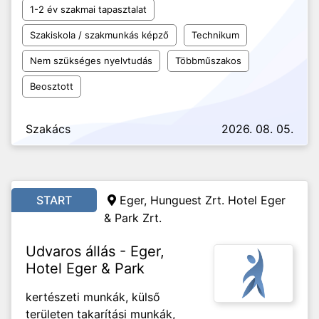
1-2 év szakmai tapasztalat
Szakiskola / szakmunkás képző
Technikum
Nem szükséges nyelvtudás
Többműszakos
Beosztott
Szakács
2026. 08. 05.
START
Eger, Hunguest Zrt. Hotel Eger
& Park Zrt.
Udvaros állás - Eger,
Hotel Eger & Park
kertészeti munkák, külső
területen takarítási munkák,