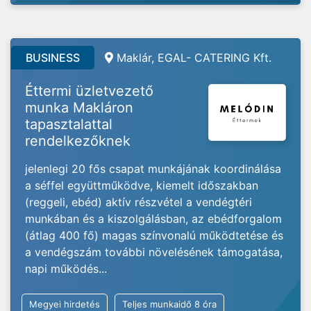
BUSINESS
Maklár, EGAL- CATERING Kft.
Éttermi üzletvezető
munka Makláron
tapasztalattal
rendelkezőknek
jelenlegi 20 fős csapat munkájának koordinálása
a séffel együttműködve, kiemelt időszakban
(reggeli, ebéd) aktív részvétel a vendégtéri
munkában és a kiszolgálásban, az ebédforgalom
(átlag 400 fő) magas színvonalú működtetése és
a vendégszám további növelésének támogatása,
napi működés...
Megyei hirdetés
Teljes munkaidő 8 óra