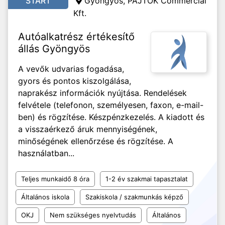
START
Gyöngyös, PAJTÓK Commercial
Kft.
Autóalkatrész értékesítő
állás Gyöngyös
A vevők udvarias fogadása,
gyors és pontos kiszolgálása,
naprakész információk nyújtása. Rendelések
felvétele (telefonon, személyesen, faxon, e-mail-
ben) és rögzítése. Készpénzkezelés. A kiadott és
a visszaérkező áruk mennyiségének,
minőségének ellenőrzése és rögzítése. A
használatban...
Teljes munkaidő 8 óra
1-2 év szakmai tapasztalat
Általános iskola
Szakiskola / szakmunkás képző
OKJ
Nem szükséges nyelvtudás
Általános