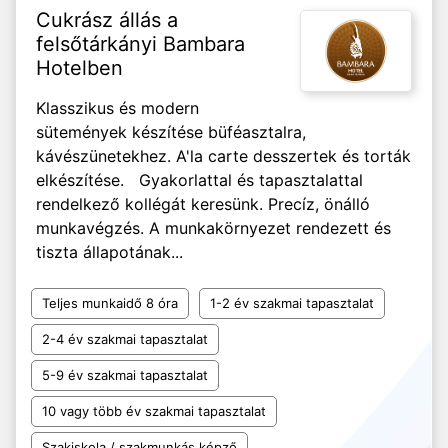
Cukrász állás a
felsőtárkányi Bambara
Hotelben
Klasszikus és modern
sütemények készítése büféasztalra,
kávészünetekhez. A'la carte desszertek és torták
elkészítése. Gyakorlattal és tapasztalattal
rendelkező kollégát keresünk. Precíz, önálló
munkavégzés. A munkakörnyezet rendezett és
tiszta állapotának...
Teljes munkaidő 8 óra
1-2 év szakmai tapasztalat
2-4 év szakmai tapasztalat
5-9 év szakmai tapasztalat
10 vagy több év szakmai tapasztalat
Szakiskola / szakmunkás képző