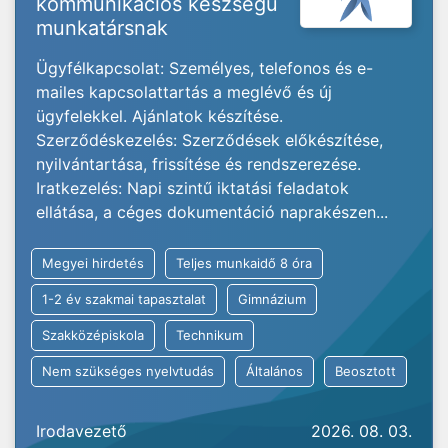
kommunikációs készségű
munkatársnak
Ügyfélkapcsolat: Személyes, telefonos és e-
mailes kapcsolattartás a meglévő és új
ügyfelekkel. Ajánlatok készítése.
Szerződéskezelés: Szerződések előkészítése,
nyilvántartása, frissítése és rendszerezése.
Iratkezelés: Napi szintű iktatási feladatok
ellátása, a céges dokumentáció naprakészen...
Megyei hirdetés
Teljes munkaidő 8 óra
1-2 év szakmai tapasztalat
Gimnázium
Szakközépiskola
Technikum
Nem szükséges nyelvtudás
Általános
Beosztott
Irodavezető
2026. 08. 03.