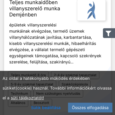
Teljes munkaidőben
villanyszerelő munka
Demjénben
épületek villanyszerelési
munkáinak elvégzése, termelő üzemek
villanyhálózatának javítása, karbantartása,
kisebb villanyszerelési munkák, hibaelhárítás
elvégzése, a vállalat termelő gépészeti
egységeinek támogatása, kapcsoló szekrények
szerelése, felújítása, szakirányú...
Teljes munkaidő 8 óra
2-4 év szakmai tapasztalat
Az oldal a hatékonyabb működés érdekében
5-9 év szakmai tapasztalat
Szakközépiskola
sütiket(cookie) használ. További információkért olvassa
Technikum
Nem szükséges nyelvtudás
el a
süti tájékoztatót!
Általános
Beosztott
Sütik beállítása
Összes elfogadása