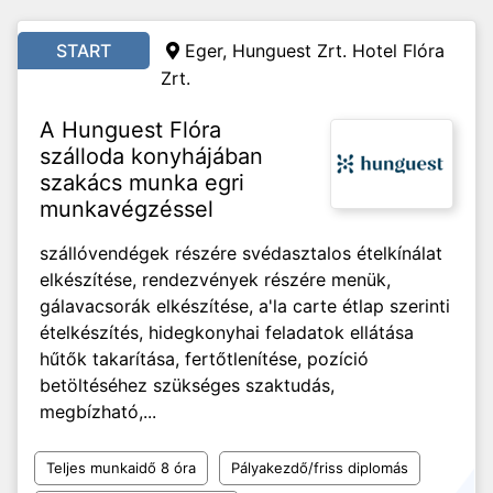
START
Eger, Hunguest Zrt. Hotel Flóra
Zrt.
A Hunguest Flóra
szálloda konyhájában
szakács munka egri
munkavégzéssel
szállóvendégek részére svédasztalos ételkínálat
elkészítése, rendezvények részére menük,
gálavacsorák elkészítése, a'la carte étlap szerinti
ételkészítés, hidegkonyhai feladatok ellátása
hűtők takarítása, fertőtlenítése, pozíció
betöltéséhez szükséges szaktudás,
megbízható,...
Teljes munkaidő 8 óra
Pályakezdő/friss diplomás