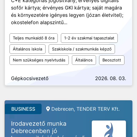
C+E kategóriás jogosítvány; érvényes digitális
sofőr kártya; érvényes GKI kártya; saját magára
és környezetére igényes legyen (józan életvitel);
okostelefon alapszintű...
Teljes munkaidő 8 óra
1-2 év szakmai tapasztalat
Általános iskola
Szakiskola / szakmunkás képző
Nem szükséges nyelvtudás
Általános
Beosztott
Gépkocsivezető
2026. 08. 03.
BUSINESS
Debrecen, TENDER TERV Kft.
Irodavezető munka
Debrecenben jó