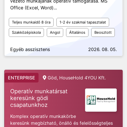
vezető munkájának operatív támogatása. MS
Office (Excel, Word)...
Teljes munkaidő 8 óra
1-2 év szakmai tapasztalat
Szakközépiskola
Angol
Általános
Beosztott
Egyéb asszisztens
2026. 08. 05.
ENTERPRISE
Göd, HouseHold 4YOU Kft.
Operatív munkatársat
keresünk gödi
csapatunkhoz
Komplex operatív munkakörbe
keresünk megbízható, önálló és felelősségteljes