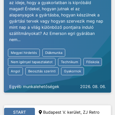
az ideje, hogy a gyakorlatban is kipróbáld
magad! Érdekel, hogyan jutnak el az
alapanyagok a gyártásba, hogyan készülnek a
gyártási tervek vagy hogyan szervezik meg nap
mint nap a világ különböző pontjaira induló
szállítmányokat? Az Emerson egri gyárában
nem...
Megyei hirdetés
Diákmunka
Nem igényel tapasztalatot
Technikum
Főiskola
Angol
Beosztás szerinti
Gyakornok
Egyéb munkalehetőségek
2026. 08. 06.
START
Budapest V. kerület, ZJ Retro