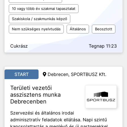
10 vagy több év szakmai tapasztalat
Szakiskola / szakmunkás képző
Nem szükséges nyelvtudás
Általános
Beosztott
Cukrász
Tegnap 11:23
START
Debrecen, SPORTBUSZ Kft.
Területi vezetői
asszisztens munka
Debrecenben
Szervezési és általános irodai
adminisztratív feladatok ellátása. Napi szintű
kapcsolattartás a meglévő és új partnerekkel,