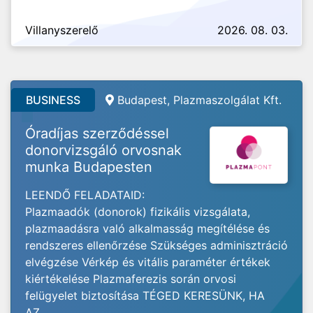
Villanyszerelő
2026. 08. 03.
BUSINESS
Budapest, Plazmaszolgálat Kft.
Óradíjas szerződéssel
donorvizsgáló orvosnak
munka Budapesten
LEENDŐ FELADATAID:
Plazmaadók (donorok) fizikális vizsgálata,
plazmaadásra való alkalmasság megítélése és
rendszeres ellenőrzése Szükséges adminisztráció
elvégzése Vérkép és vitális paraméter értékek
kiértékelése Plazmaferezis során orvosi
felügyelet biztosítása TÉGED KERESÜNK, HA
AZ...