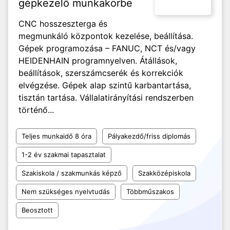
gépkezelő munkakörbe
CNC hosszeszterga és
megmunkáló központok kezelése, beállítása.
Gépek programozása – FANUC, NCT és/vagy
HEIDENHAIN programnyelven. Átállások,
beállítások, szerszámcserék és korrekciók
elvégzése. Gépek alap szintű karbantartása,
tisztán tartása. Vállalatirányítási rendszerben
történő...
Teljes munkaidő 8 óra
Pályakezdő/friss diplomás
1-2 év szakmai tapasztalat
Szakiskola / szakmunkás képző
Szakközépiskola
Nem szükséges nyelvtudás
Többműszakos
Beosztott