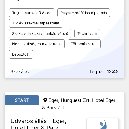
Teljes munkaidő 8 óra
Pályakezdő/friss diplomás
1-2 év szakmai tapasztalat
Szakiskola / szakmunkás képző
Technikum
Nem szükséges nyelvtudás
Többműszakos
Beosztott
Szakács
Tegnap 13:45
START
Eger, Hunguest Zrt. Hotel Eger
& Park Zrt.
Udvaros állás - Eger,
Hotel Eger & Park