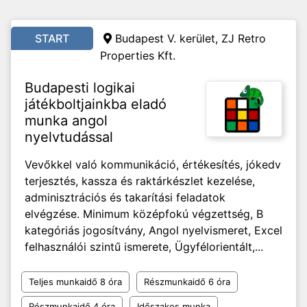
START
Budapest V. kerület, ZJ Retro
Properties Kft.
Budapesti logikai
játékboltjainkba eladó
munka angol
nyelvtudással
Vevőkkel való kommunikáció, értékesítés, jókedv
terjesztés, kassza és raktárkészlet kezelése,
adminisztrációs és takarítási feladatok
elvégzése. Minimum középfokú végzettség, B
kategóriás jogosítvány, Angol nyelvismeret, Excel
felhasználói szintű ismerete, Ügyfélorientált,...
Teljes munkaidő 8 óra
Részmunkaidő 6 óra
Részmunkaidő 4 óra
Időszakos munka