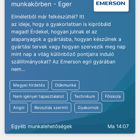
munkakörben - Eger
Elméletből már felkészültél? Itt
az ideje, hogy a gyakorlatban is kipróbáld
magad! Érdekel, hogyan jutnak el az
alapanyagok a gyártásba, hogyan készülnek a
gyártási tervek vagy hogyan szervezik meg nap
mint nap a világ különböző pontjaira induló
szállítmányokat? Az Emerson egri gyárában
nem...
Megyei hirdetés
Diákmunka
Nem igényel tapasztalatot
Technikum
Főiskola
Angol
Beosztás szerinti
Gyakornok
Egyéb munkalehetőségek
Ma 14:07