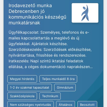
Irodavezető munka
Debrecenben jó
kommunikációs készségű
munkatársnak
Ügyfélkapcsolat: Személyes, telefonos és e-
mailes kapcsolattartás a meglévő és új
ügyfelekkel. Ajánlatok készítése.
Szerződéskezelés: Szerződések előkészítése,
nyilvántartása, frissítése és rendszerezése.
Iratkezelés: Napi szintű iktatási feladatok
ellátása, a céges dokumentáció naprakészen...
Megyei hirdetés
Teljes munkaidő 8 óra
1-2 év szakmai tapasztalat
Gimnázium
Szakközépiskola
Technikum
Nem szükséges nyelvtudás
Általános
Beosztott