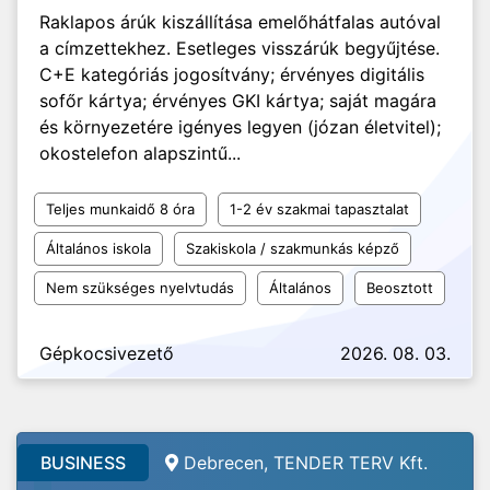
Raklapos árúk kiszállítása emelőhátfalas autóval
a címzettekhez. Esetleges visszárúk begyűjtése.
C+E kategóriás jogosítvány; érvényes digitális
sofőr kártya; érvényes GKI kártya; saját magára
és környezetére igényes legyen (józan életvitel);
okostelefon alapszintű...
Teljes munkaidő 8 óra
1-2 év szakmai tapasztalat
Általános iskola
Szakiskola / szakmunkás képző
Nem szükséges nyelvtudás
Általános
Beosztott
Gépkocsivezető
2026. 08. 03.
BUSINESS
Debrecen, TENDER TERV Kft.