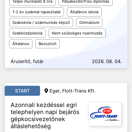
Teljes munkaidő 8 óra
Pályakezdő/friss diplomás
1-2 év szakmai tapasztalat
Általános iskola
Szakiskola / szakmunkás képző
Gimnázium
Szakközépiskola
Nem szükséges nyelvtudás
Általános
Beosztott
Áruterítő, futár
2026. 08. 04.
START
Eger, Flott-Trans Kft.
Azonnali kezdéssel egri
telephelyen napi bejárós
gépkocsivezetőnek
álláslehetőség