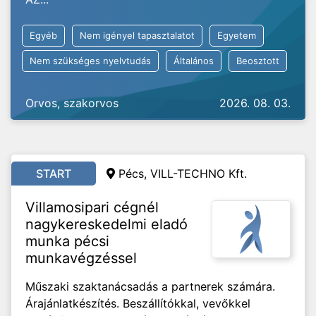
Egyéb
Nem igényel tapasztalatot
Egyetem
Nem szükséges nyelvtudás
Általános
Beosztott
Orvos, szakorvos
2026. 08. 03.
START
Pécs, VILL-TECHNO Kft.
Villamosipari cégnél
nagykereskedelmi eladó
munka pécsi
munkavégzéssel
Műszaki szaktanácsadás a partnerek számára.
Árajánlatkészítés. Beszállítókkal, vevőkkel