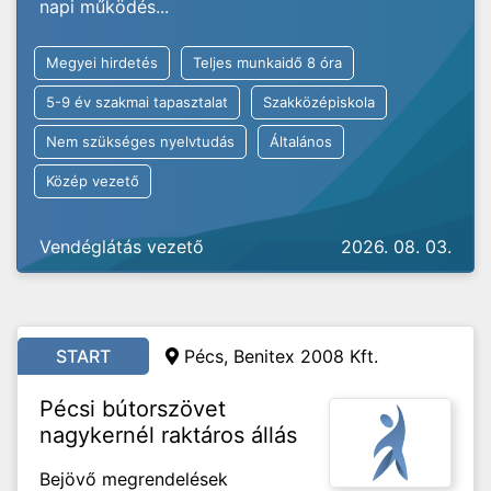
napi működés...
Megyei hirdetés
Teljes munkaidő 8 óra
5-9 év szakmai tapasztalat
Szakközépiskola
Nem szükséges nyelvtudás
Általános
Közép vezető
Vendéglátás vezető
2026. 08. 03.
START
Pécs, Benitex 2008 Kft.
Pécsi bútorszövet
nagykernél raktáros állás
Bejövő megrendelések