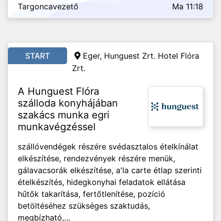
Targoncavezető
Ma 11:18
START
Eger, Hunguest Zrt. Hotel Flóra
Zrt.
A Hunguest Flóra
szálloda konyhájában
szakács munka egri
munkavégzéssel
szállóvendégek részére svédasztalos ételkínálat
elkészítése, rendezvények részére menük,
gálavacsorák elkészítése, a'la carte étlap szerinti
ételkészítés, hidegkonyhai feladatok ellátása
hűtők takarítása, fertőtlenítése, pozíció
betöltéséhez szükséges szaktudás,
megbízható,...