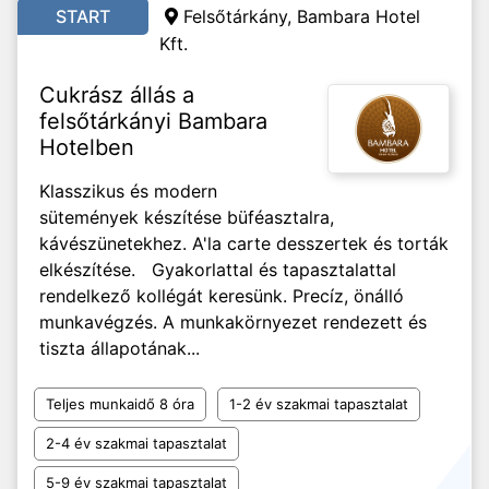
START
Felsőtárkány, Bambara Hotel
Kft.
Cukrász állás a
felsőtárkányi Bambara
Hotelben
Klasszikus és modern
sütemények készítése büféasztalra,
kávészünetekhez. A'la carte desszertek és torták
elkészítése. Gyakorlattal és tapasztalattal
rendelkező kollégát keresünk. Precíz, önálló
munkavégzés. A munkakörnyezet rendezett és
tiszta állapotának...
Teljes munkaidő 8 óra
1-2 év szakmai tapasztalat
2-4 év szakmai tapasztalat
5-9 év szakmai tapasztalat