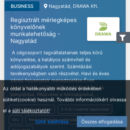
BUSINESS
Nagyatád, DRAWA Kft.
Regisztrált mérlegképes
könyvelőnek
munkalehetőság -
Nagyatád
A cégcsoport tagvállalatainak teljes körű
könyvelése, a hatályos számviteli és
adójogszabályok szerint. Számlázási
tevékenységben való részvétel. Havi és éves
zárási folyamatok menedzselése Éves
beszámolók, adóbevallások elkészítése és
Az oldal a hatékonyabb működés érdekében
benyújtása. Részvétel a hatóságokkal,...
sütiket(cookie) használ. További információkért olvassa
Teljes munkaidő 8 óra
5-9 év szakmai tapasztalat
el a
süti tájékoztatót!
OKJ
Nem szükséges nyelvtudás
Általános
Sütik beállítása
Összes elfogadása