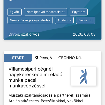
Egyéb
Nem igényel tapasztalatot
Egyetem
Nem szükséges nyelvtudás
Általános
Beosztott
Orvos, szakorvos
2026. 08. 03.
START
Pécs, VILL-TECHNO Kft.
Villamosipari cégnél
nagykereskedelmi eladó
munka pécsi
munkavégzéssel
Műszaki szaktanácsadás a partnerek számára.
Árajánlatkészítés. Beszállítókkal, vevőkkel