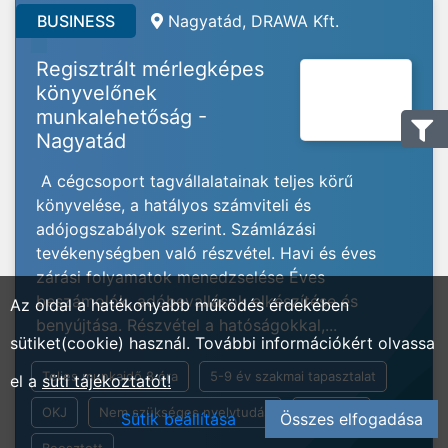
BUSINESS
Nagyatád, DRAWA Kft.
Regisztrált mérlegképes
könyvelőnek
munkalehetőság -
Nagyatád
A cégcsoport tagvállalatainak teljes körű
könyvelése, a hatályos számviteli és
adójogszabályok szerint. Számlázási
tevékenységben való részvétel. Havi és éves
zárási folyamatok menedzselése Éves
beszámolók, adóbevallások elkészítése és
Az oldal a hatékonyabb működés érdekében
benyújtása. Részvétel a hatóságokkal,...
sütiket(cookie) használ. További információkért olvassa
Teljes munkaidő 8 óra
5-9 év szakmai tapasztalat
el a
süti tájékoztatót!
OKJ
Nem szükséges nyelvtudás
Általános
Sütik beállítása
Összes elfogadása