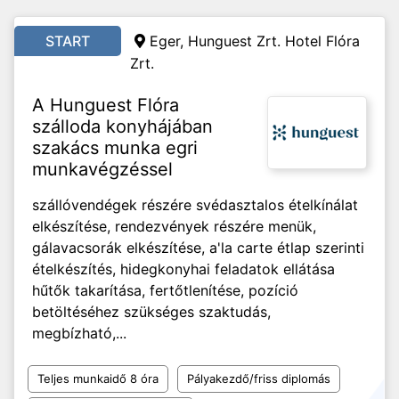
START
Eger, Hunguest Zrt. Hotel Flóra
Zrt.
A Hunguest Flóra
szálloda konyhájában
szakács munka egri
munkavégzéssel
szállóvendégek részére svédasztalos ételkínálat
elkészítése, rendezvények részére menük,
gálavacsorák elkészítése, a'la carte étlap szerinti
ételkészítés, hidegkonyhai feladatok ellátása
hűtők takarítása, fertőtlenítése, pozíció
betöltéséhez szükséges szaktudás,
megbízható,...
Teljes munkaidő 8 óra
Pályakezdő/friss diplomás