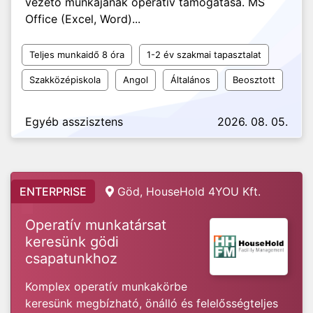
vezető munkájának operatív támogatása. MS
Office (Excel, Word)...
Teljes munkaidő 8 óra
1-2 év szakmai tapasztalat
Szakközépiskola
Angol
Általános
Beosztott
Egyéb asszisztens
2026. 08. 05.
ENTERPRISE
Göd, HouseHold 4YOU Kft.
Operatív munkatársat
keresünk gödi
csapatunkhoz
Komplex operatív munkakörbe
keresünk megbízható, önálló és felelősségteljes