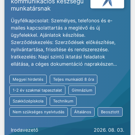
kommunikációs készségű
munkatársnak
Ügyfélkapcsolat: Személyes, telefonos és e-
mailes kapcsolattartás a meglévő és új
ügyfelekkel. Ajánlatok készítése.
Szerződéskezelés: Szerződések előkészítése,
nyilvántartása, frissítése és rendszerezése.
Iratkezelés: Napi szintű iktatási feladatok
ellátása, a céges dokumentáció naprakészen...
Megyei hirdetés
Teljes munkaidő 8 óra
1-2 év szakmai tapasztalat
Gimnázium
Szakközépiskola
Technikum
Nem szükséges nyelvtudás
Általános
Beosztott
Irodavezető
2026. 08. 03.