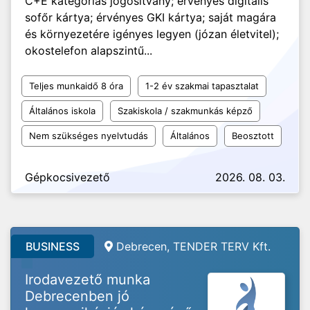
C+E kategóriás jogosítvány; érvényes digitális
sofőr kártya; érvényes GKI kártya; saját magára
és környezetére igényes legyen (józan életvitel);
okostelefon alapszintű...
Teljes munkaidő 8 óra
1-2 év szakmai tapasztalat
Általános iskola
Szakiskola / szakmunkás képző
Nem szükséges nyelvtudás
Általános
Beosztott
Gépkocsivezető
2026. 08. 03.
BUSINESS
Debrecen, TENDER TERV Kft.
Irodavezető munka
Debrecenben jó