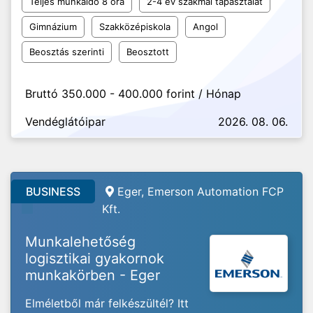
Teljes munkaidő 8 óra
2-4 év szakmai tapasztalat
Gimnázium
Szakközépiskola
Angol
Beosztás szerinti
Beosztott
Bruttó 350.000 - 400.000 forint / Hónap
Vendéglátóipar
2026. 08. 06.
BUSINESS
Eger, Emerson Automation FCP
Kft.
Munkalehetőség
logisztikai gyakornok
munkakörben - Eger
Elméletből már felkészültél? Itt