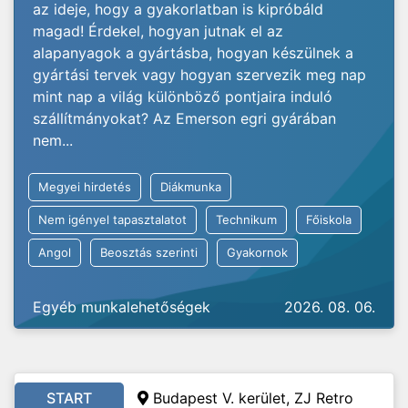
az ideje, hogy a gyakorlatban is kipróbáld
magad! Érdekel, hogyan jutnak el az
alapanyagok a gyártásba, hogyan készülnek a
gyártási tervek vagy hogyan szervezik meg nap
mint nap a világ különböző pontjaira induló
szállítmányokat? Az Emerson egri gyárában
nem...
Megyei hirdetés
Diákmunka
Nem igényel tapasztalatot
Technikum
Főiskola
Angol
Beosztás szerinti
Gyakornok
Egyéb munkalehetőségek
2026. 08. 06.
START
Budapest V. kerület, ZJ Retro