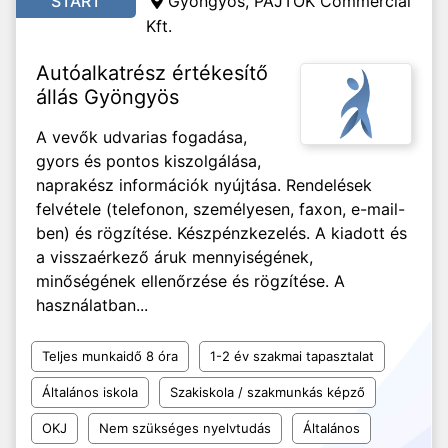
START
Gyöngyös, PAJTÓK Commercial
Kft.
Autóalkatrész értékesítő
állás Gyöngyös
A vevők udvarias fogadása,
gyors és pontos kiszolgálása,
naprakész információk nyújtása. Rendelések
felvétele (telefonon, személyesen, faxon, e-mail-
ben) és rögzítése. Készpénzkezelés. A kiadott és
a visszaérkező áruk mennyiségének,
minőségének ellenőrzése és rögzítése. A
használatban...
Teljes munkaidő 8 óra
1-2 év szakmai tapasztalat
Általános iskola
Szakiskola / szakmunkás képző
OKJ
Nem szükséges nyelvtudás
Általános