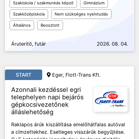
Szakiskola / szakmunkás képző
Gimnázium
Szakközépiskola
Nem szükséges nyelvtudás
Általános
Beosztott
Áruterítő, futár
2026. 08. 04.
START
Eger, Flott-Trans Kft.
Azonnali kezdéssel egri
telephelyen napi bejárós
gépkocsivezetőnek
álláslehetőség
Raklapos árúk kiszállítása emelőhátfalas autóval
a címzettekhez. Esetleges visszárúk begyűjtése.