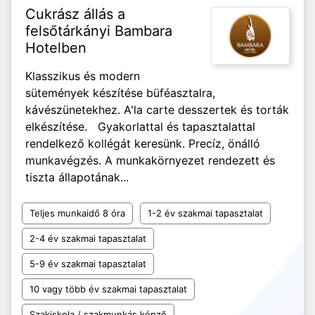
Cukrász állás a
felsőtárkányi Bambara
Hotelben
Klasszikus és modern
sütemények készítése büféasztalra,
kávészünetekhez. A'la carte desszertek és torták
elkészítése. Gyakorlattal és tapasztalattal
rendelkező kollégát keresünk. Precíz, önálló
munkavégzés. A munkakörnyezet rendezett és
tiszta állapotának...
Teljes munkaidő 8 óra
1-2 év szakmai tapasztalat
2-4 év szakmai tapasztalat
5-9 év szakmai tapasztalat
10 vagy több év szakmai tapasztalat
Szakiskola / szakmunkás képző