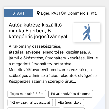
START
Eger, PAJTÓK Commercial Kft.
Autóalkatrész kiszállító
munka Egerben, B
kategóriás jogosítvánnyal
A rakomány összekészítése,
átadása, átvétele, ellenőrzése, kiszállítása. A
jármű előkészítése, útvonalterv készítése, illetve
a megadott útvonalterv betartása.
Menetlevél/fuvarlevél rendszeres vezetése, a
szükséges adminisztrációs feladatok elvégzése.
Készpénzes számlán szereplő áruk...
Teljes munkaidő 8 óra
Pályakezdő/friss diplomás
1-2 év szakmai tapasztalat
Általános iskola