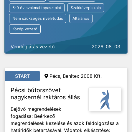
5-9 év szakmai tapasztalat
Szakközépiskola
Nem szükséges nyelvtudás
Általános
Közép vezető
Vendéglátás vezető
2026. 08. 03.
START
Pécs, Benitex 2008 Kft.
Pécsi bútorszövet
nagykernél raktáros állás
Bejövő megrendelések
fogadása: Beérkező
megrendelések kezelése és azok feldolgozása a
határidők betartásával. Vágatok elkészítése: