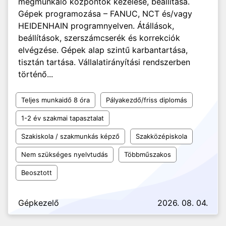
megmunkáló központok kezelése, beállítása.
Gépek programozása – FANUC, NCT és/vagy
HEIDENHAIN programnyelven. Átállások,
beállítások, szerszámcserék és korrekciók
elvégzése. Gépek alap szintű karbantartása,
tisztán tartása. Vállalatirányítási rendszerben
történő...
Teljes munkaidő 8 óra
Pályakezdő/friss diplomás
1-2 év szakmai tapasztalat
Szakiskola / szakmunkás képző
Szakközépiskola
Nem szükséges nyelvtudás
Többműszakos
Beosztott
Gépkezelő
2026. 08. 04.