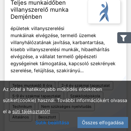
Teljes munkaidőben
villanyszerelő munka
Demjénben
épületek villanyszerelési
munkáinak elvégzése, termelő üzemek
villanyhálózatának javítása, karbantartása,
kisebb villanyszerelési munkák, hibaelhárítás
elvégzése, a vállalat termelő gépészeti
egységeinek támogatása, kapcsoló szekrények
szerelése, felújítása, szakirányú...
Teljes munkaidő 8 óra
2-4 év szakmai tapasztalat
Az oldal a hatékonyabb működés érdekében
5-9 év szakmai tapasztalat
Szakközépiskola
sütiket(cookie) használ. További információkért olvassa
Technikum
Nem szükséges nyelvtudás
el a
süti tájékoztatót!
Általános
Beosztott
Sütik beállítása
Összes elfogadása