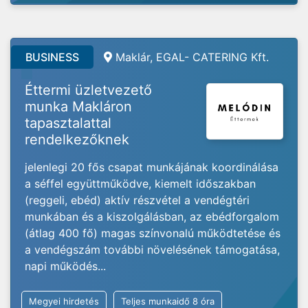
BUSINESS
Maklár, EGAL- CATERING Kft.
Éttermi üzletvezető
munka Makláron
tapasztalattal
rendelkezőknek
jelenlegi 20 fős csapat munkájának koordinálása
a séffel együttműködve, kiemelt időszakban
(reggeli, ebéd) aktív részvétel a vendégtéri
munkában és a kiszolgálásban, az ebédforgalom
(átlag 400 fő) magas színvonalú működtetése és
a vendégszám további növelésének támogatása,
napi működés...
Megyei hirdetés
Teljes munkaidő 8 óra