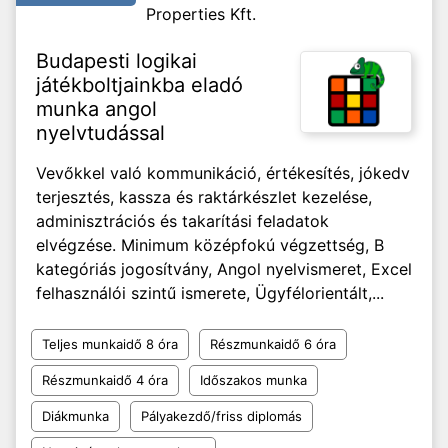
Properties Kft.
Budapesti logikai
játékboltjainkba eladó
munka angol
nyelvtudással
Vevőkkel való kommunikáció, értékesítés, jókedv
terjesztés, kassza és raktárkészlet kezelése,
adminisztrációs és takarítási feladatok
elvégzése. Minimum középfokú végzettség, B
kategóriás jogosítvány, Angol nyelvismeret, Excel
felhasználói szintű ismerete, Ügyfélorientált,...
Teljes munkaidő 8 óra
Részmunkaidő 6 óra
Részmunkaidő 4 óra
Időszakos munka
Diákmunka
Pályakezdő/friss diplomás