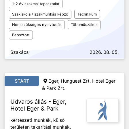
1-2 év szakmai tapasztalat
Szakiskola / szakmunkás képző
Technikum
Nem szükséges nyelvtudás
Többműszakos
Beosztott
Szakács
2026. 08. 05.
START
Eger, Hunguest Zrt. Hotel Eger
& Park Zrt.
Udvaros állás - Eger,
Hotel Eger & Park
kertészeti munkák, külső
területen takarítási munkák,