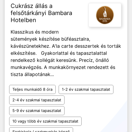
Cukrász állás a
felsőtárkányi Bambara
Hotelben
Klasszikus és modern
sütemények készítése büféasztalra,
kávészünetekhez. A'la carte desszertek és torták
elkészítése. Gyakorlattal és tapasztalattal
rendelkező kollégát keresünk. Precíz, önálló
munkavégzés. A munkakörnyezet rendezett és
tiszta állapotának...
Teljes munkaidő 8 óra
1-2 év szakmai tapasztalat
2-4 év szakmai tapasztalat
5-9 év szakmai tapasztalat
10 vagy több év szakmai tapasztalat
Szakiskola / szakmunkás képző