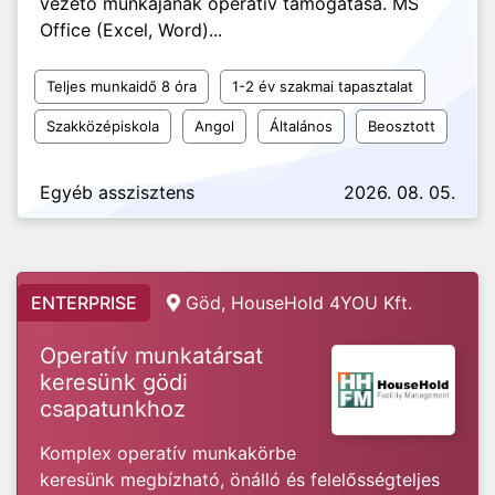
vezető munkájának operatív támogatása. MS
Office (Excel, Word)...
Teljes munkaidő 8 óra
1-2 év szakmai tapasztalat
Szakközépiskola
Angol
Általános
Beosztott
Egyéb asszisztens
2026. 08. 05.
ENTERPRISE
Göd, HouseHold 4YOU Kft.
Operatív munkatársat
keresünk gödi
csapatunkhoz
Komplex operatív munkakörbe
keresünk megbízható, önálló és felelősségteljes