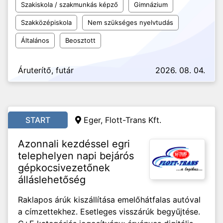
Szakiskola / szakmunkás képző
Gimnázium
Szakközépiskola
Nem szükséges nyelvtudás
Általános
Beosztott
Áruterítő, futár
2026. 08. 04.
START
Eger, Flott-Trans Kft.
Azonnali kezdéssel egri
telephelyen napi bejárós
gépkocsivezetőnek
álláslehetőség
Raklapos árúk kiszállítása emelőhátfalas autóval
a címzettekhez. Esetleges visszárúk begyűjtése.