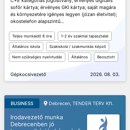
C+E kategóriás jogosítvány; érvényes digitális
sofőr kártya; érvényes GKI kártya; saját magára
és környezetére igényes legyen (józan életvitel);
okostelefon alapszintű...
Teljes munkaidő 8 óra
1-2 év szakmai tapasztalat
Általános iskola
Szakiskola / szakmunkás képző
Nem szükséges nyelvtudás
Általános
Beosztott
Gépkocsivezető
2026. 08. 03.
BUSINESS
Debrecen, TENDER TERV Kft.
Irodavezető munka
Debrecenben jó