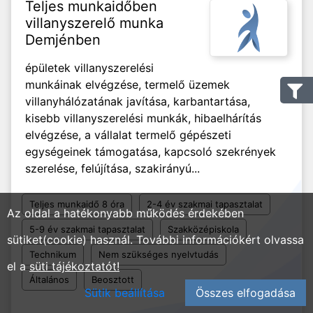
Teljes munkaidőben
villanyszerelő munka
Demjénben
épületek villanyszerelési
munkáinak elvégzése, termelő üzemek
villanyhálózatának javítása, karbantartása,
kisebb villanyszerelési munkák, hibaelhárítás
elvégzése, a vállalat termelő gépészeti
egységeinek támogatása, kapcsoló szekrények
szerelése, felújítása, szakirányú...
Teljes munkaidő 8 óra
2-4 év szakmai tapasztalat
Az oldal a hatékonyabb működés érdekében
5-9 év szakmai tapasztalat
Szakközépiskola
sütiket(cookie) használ. További információkért olvassa
Technikum
Nem szükséges nyelvtudás
el a
süti tájékoztatót!
Általános
Beosztott
Sütik beállítása
Összes elfogadása