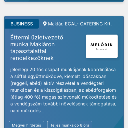
BUSINESS
Maklár, EGAL- CATERING Kft.
Éttermi üzletvezető
munka Makláron
tapasztalattal
rendelkezőknek
jelenlegi 20 fős csapat munkájának koordinálása
a séffel együttműködve, kiemelt időszakban
(reggeli, ebéd) aktív részvétel a vendégtéri
munkában és a kiszolgálásban, az ebédforgalom
(átlag 400 fő) magas színvonalú működtetése és
a vendégszám további növelésének támogatása,
napi működés...
Megyei hirdetés
Teljes munkaidő 8 óra