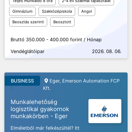
Teljes munkaidő 8 óra
2-4 év szakmai tapasztalat
Gimnázium
Szakközépiskola
Angol
Beosztás szerinti
Beosztott
Bruttó 350.000 - 400.000 forint / Hónap
Vendéglátóipar
2026. 08. 06.
BUSINESS
Eger, Emerson Automation FCP
Kft.
Munkalehetőség
logisztikai gyakornok
munkakörben - Eger
Elméletből már felkészültél? Itt