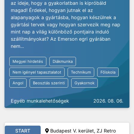
az ideje, hogy a gyakorlatban is kipróbáld
magad! Érdekel, hogyan jutnak el az
alapanyagok a gyártásba, hogyan készülnek a
gyártási tervek vagy hogyan szervezik meg nap
mint nap a világ különböző pontjaira induló
szállítmányokat? Az Emerson egri gyárában
nem...
Megyei hirdetés
Diákmunka
Nem igényel tapasztalatot
Technikum
Főiskola
Angol
Beosztás szerinti
Gyakornok
Egyéb munkalehetőségek
2026. 08. 06.
START
Budapest V. kerület, ZJ Retro