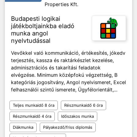
Properties Kft.
Budapesti logikai
játékboltjainkba eladó
munka angol
nyelvtudással
Vevőkkel való kommunikáció, értékesítés, jókedv
terjesztés, kassza és raktárkészlet kezelése,
adminisztrációs és takarítási feladatok
elvégzése. Minimum középfokú végzettség, B
kategóriás jogosítvány, Angol nyelvismeret, Excel
felhasználói szintű ismerete, Ügyfélorientált,...
Teljes munkaidő 8 óra
Részmunkaidő 6 óra
Részmunkaidő 4 óra
Időszakos munka
Diákmunka
Pályakezdő/friss diplomás