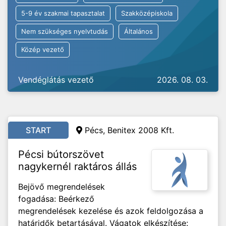
5-9 év szakmai tapasztalat
Szakközépiskola
Nem szükséges nyelvtudás
Általános
Közép vezető
Vendéglátás vezető
2026. 08. 03.
START
Pécs, Benitex 2008 Kft.
Pécsi bútorszövet
nagykernél raktáros állás
Bejövő megrendelések
fogadása: Beérkező
megrendelések kezelése és azok feldolgozása a
határidők betartásával. Vágatok elkészítése: