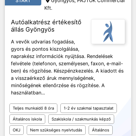
START
Gyöngyös, PAJTÓK Commercial
Kft.
Autóalkatrész értékesítő
állás Gyöngyös
A vevők udvarias fogadása,
gyors és pontos kiszolgálása,
naprakész információk nyújtása. Rendelések
felvétele (telefonon, személyesen, faxon, e-mail-
ben) és rögzítése. Készpénzkezelés. A kiadott és
a visszaérkező áruk mennyiségének,
minőségének ellenőrzése és rögzítése. A
használatban...
Teljes munkaidő 8 óra
1-2 év szakmai tapasztalat
Általános iskola
Szakiskola / szakmunkás képző
OKJ
Nem szükséges nyelvtudás
Általános