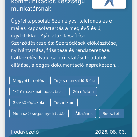
kommunikációs készségű
munkatársnak
Ügyfélkapcsolat: Személyes, telefonos és e-
mailes kapcsolattartás a meglévő és új
ügyfelekkel. Ajánlatok készítése.
Szerződéskezelés: Szerződések előkészítése,
nyilvántartása, frissítése és rendszerezése.
Iratkezelés: Napi szintű iktatási feladatok
ellátása, a céges dokumentáció naprakészen...
Megyei hirdetés
Teljes munkaidő 8 óra
1-2 év szakmai tapasztalat
Gimnázium
Szakközépiskola
Technikum
Nem szükséges nyelvtudás
Általános
Beosztott
Irodavezető
2026. 08. 03.