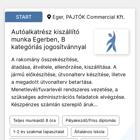
START
Eger, PAJTÓK Commercial Kft.
Autóalkatrész kiszállító
munka Egerben, B
kategóriás jogosítvánnyal
A rakomány összekészítése,
átadása, átvétele, ellenőrzése, kiszállítása. A
jármű előkészítése, útvonalterv készítése, illetve
a megadott útvonalterv betartása.
Menetlevél/fuvarlevél rendszeres vezetése, a
szükséges adminisztrációs feladatok elvégzése.
Készpénzes számlán szereplő áruk...
Teljes munkaidő 8 óra
Pályakezdő/friss diplomás
1-2 év szakmai tapasztalat
Általános iskola