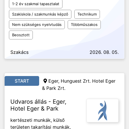
1-2 év szakmai tapasztalat
Szakiskola / szakmunkás képző
Technikum
Nem szükséges nyelvtudás
Többműszakos
Beosztott
Szakács
2026. 08. 05.
START
Eger, Hunguest Zrt. Hotel Eger
& Park Zrt.
Udvaros állás - Eger,
Hotel Eger & Park
kertészeti munkák, külső
területen takarítási munkák,