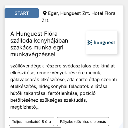
START
Eger, Hunguest Zrt. Hotel Flóra
Zrt.
A Hunguest Flóra
szálloda konyhájában
szakács munka egri
munkavégzéssel
szállóvendégek részére svédasztalos ételkínálat
elkészítése, rendezvények részére menük,
gálavacsorák elkészítése, a'la carte étlap szerinti
ételkészítés, hidegkonyhai feladatok ellátása
hűtők takarítása, fertőtlenítése, pozíció
betöltéséhez szükséges szaktudás,
megbízható,...
Teljes munkaidő 8 óra
Pályakezdő/friss diplomás