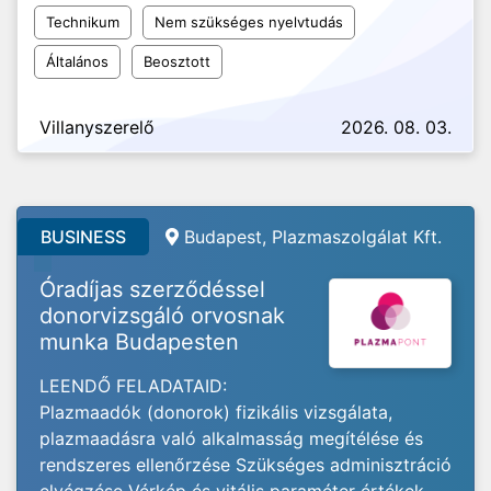
Technikum
Nem szükséges nyelvtudás
Általános
Beosztott
Villanyszerelő
2026. 08. 03.
BUSINESS
Budapest, Plazmaszolgálat Kft.
Óradíjas szerződéssel
donorvizsgáló orvosnak
munka Budapesten
LEENDŐ FELADATAID:
Plazmaadók (donorok) fizikális vizsgálata,
plazmaadásra való alkalmasság megítélése és
rendszeres ellenőrzése Szükséges adminisztráció