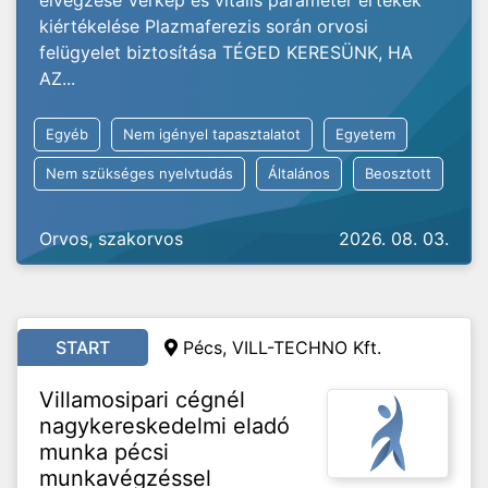
elvégzése Vérkép és vitális paraméter értékek
kiértékelése Plazmaferezis során orvosi
felügyelet biztosítása TÉGED KERESÜNK, HA
AZ...
Egyéb
Nem igényel tapasztalatot
Egyetem
Nem szükséges nyelvtudás
Általános
Beosztott
Orvos, szakorvos
2026. 08. 03.
START
Pécs, VILL-TECHNO Kft.
Villamosipari cégnél
nagykereskedelmi eladó
munka pécsi
munkavégzéssel