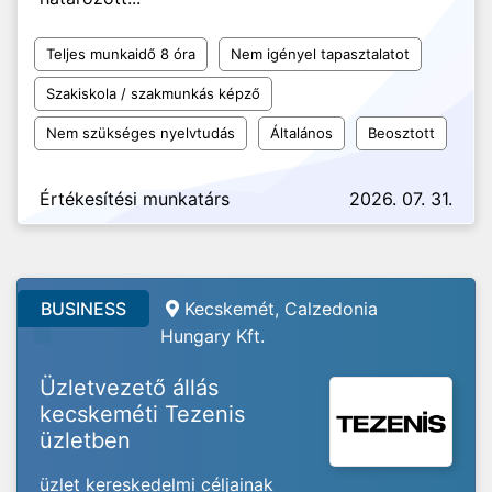
Teljes munkaidő 8 óra
Nem igényel tapasztalatot
Szakiskola / szakmunkás képző
Nem szükséges nyelvtudás
Általános
Beosztott
Értékesítési munkatárs
2026. 07. 31.
BUSINESS
Kecskemét, Calzedonia
Hungary Kft.
Üzletvezető állás
kecskeméti Tezenis
üzletben
üzlet kereskedelmi céljainak