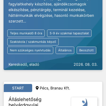
fagylaltkehely készítése, ajándékcsomagok
elkészítése, pénztárgép, terminál kezelése,
háttérmunkák elvégzése, hasonló munkakörben
szerzett...
Teljes munkaidő 8 óra
5-9 év szakmai tapasztalat
Szakiskola / szakmunkás képző
Nem szükséges nyelvtudás
Általános
Beosztott
Kereskedő, eladó
2026. 08. 03.
START
Pécs, Branau Kft.
Álláslehetőség
belvárdgyulai