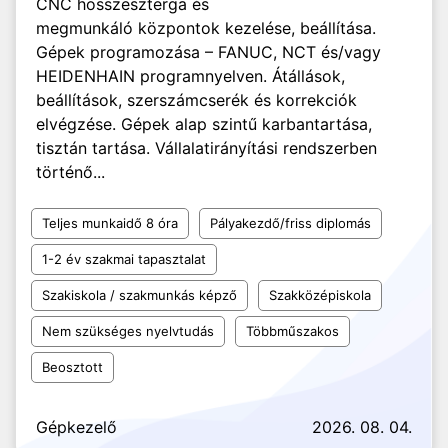
CNC hosszeszterga és
megmunkáló központok kezelése, beállítása.
Gépek programozása – FANUC, NCT és/vagy
HEIDENHAIN programnyelven. Átállások,
beállítások, szerszámcserék és korrekciók
elvégzése. Gépek alap szintű karbantartása,
tisztán tartása. Vállalatirányítási rendszerben
történő...
Teljes munkaidő 8 óra
Pályakezdő/friss diplomás
1-2 év szakmai tapasztalat
Szakiskola / szakmunkás képző
Szakközépiskola
Nem szükséges nyelvtudás
Többműszakos
Beosztott
Gépkezelő
2026. 08. 04.