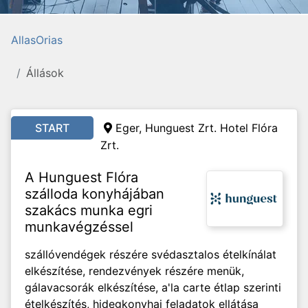
AllasOrias
Állások
START
Eger, Hunguest Zrt. Hotel Flóra
Zrt.
A Hunguest Flóra
szálloda konyhájában
szakács munka egri
munkavégzéssel
szállóvendégek részére svédasztalos ételkínálat
elkészítése, rendezvények részére menük,
gálavacsorák elkészítése, a'la carte étlap szerinti
ételkészítés, hidegkonyhai feladatok ellátása