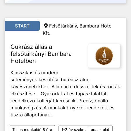
START
Felsőtárkány, Bambara Hotel
Kft.
Cukrász állás a
felsőtárkányi Bambara
Hotelben
Klasszikus és modern
sütemények készítése büféasztalra,
kávészünetekhez. A'la carte desszertek és torták
elkészítése. Gyakorlattal és tapasztalattal
rendelkező kollégát keresünk. Precíz, önálló
munkavégzés. A munkakörnyezet rendezett és
tiszta állapotának...
Teljes munkaidő 8 óra
1-2 év szakmai tapasztalat