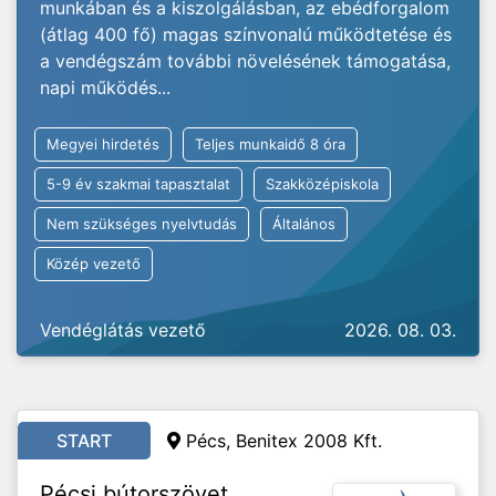
munkában és a kiszolgálásban, az ebédforgalom
(átlag 400 fő) magas színvonalú működtetése és
a vendégszám további növelésének támogatása,
napi működés...
Megyei hirdetés
Teljes munkaidő 8 óra
5-9 év szakmai tapasztalat
Szakközépiskola
Nem szükséges nyelvtudás
Általános
Közép vezető
Vendéglátás vezető
2026. 08. 03.
START
Pécs, Benitex 2008 Kft.
Pécsi bútorszövet