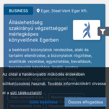
BUSINESS
Eger, Steel-Vent Eger Kft.
Álláslehetőség
szakirányú végzettséggel
mérlegképes
könyvelőnek Egerben
a beérkező bizonylatok rendezése, alaki és
tartalmi ellenőrzése, a bizonylatok rögzítése,
analitikák vezetése, egyeztetése, bevallások,
beszámolók készítése, önálló, pontos
munkavégzés, Szakirányú végzettséggel
Az oldal a hatékonyabb működés érdekében
rendelkezel, vagy tanulmányaid még
sütiket(cookie) használ. További információkért olvassa
folyamatban vannak. Rendelkezel...
el a
süti tájékoztatót!
Teljes munkaidő 8 óra
Részmunkaidő 6 óra
Sütik beállítása
Összes elfogadása
Részmunkaidő 4 óra
Pályakezdő/friss diplomás