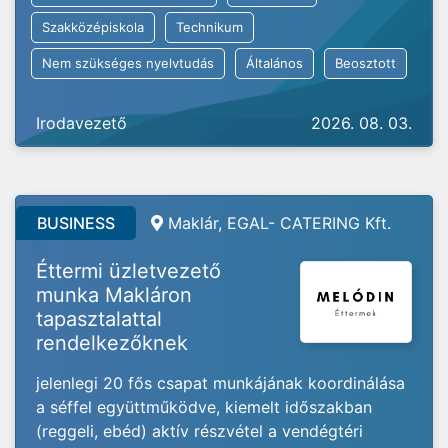
Szakközépiskola
Technikum
Nem szükséges nyelvtudás
Általános
Beosztott
Irodavezető
2026. 08. 03.
BUSINESS
Maklár, EGAL- CATERING Kft.
Éttermi üzletvezető
munka Makláron
tapasztalattal
rendelkezőknek
jelenlegi 20 fős csapat munkájának koordinálása
a séffel együttműködve, kiemelt időszakban
(reggeli, ebéd) aktív részvétel a vendégtéri