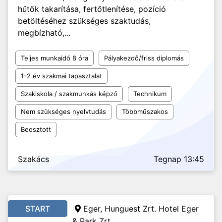
hűtők takarítása, fertőtlenítése, pozíció
betöltéséhez szükséges szaktudás,
megbízható,...
Teljes munkaidő 8 óra
Pályakezdő/friss diplomás
1-2 év szakmai tapasztalat
Szakiskola / szakmunkás képző
Technikum
Nem szükséges nyelvtudás
Többműszakos
Beosztott
Szakács
Tegnap 13:45
START
Eger, Hunguest Zrt. Hotel Eger
& Park Zrt.