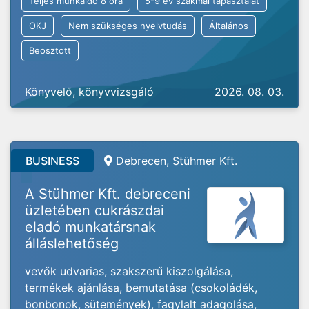
Teljes munkaidő 8 óra
5-9 év szakmai tapasztalat
OKJ
Nem szükséges nyelvtudás
Általános
Beosztott
Könyvelő, könyvvizsgáló
2026. 08. 03.
BUSINESS
Debrecen, Stühmer Kft.
A Stühmer Kft. debreceni
üzletében cukrászdai
eladó munkatársnak
álláslehetőség
vevők udvarias, szakszerű kiszolgálása,
termékek ajánlása, bemutatása (csokoládék,
bonbonok, sütemények), fagylalt adagolása,