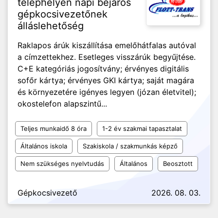
telephelyen napi bejárós
gépkocsivezetőnek
álláslehetőség
Raklapos árúk kiszállítása emelőhátfalas autóval
a címzettekhez. Esetleges visszárúk begyűjtése.
C+E kategóriás jogosítvány; érvényes digitális
sofőr kártya; érvényes GKI kártya; saját magára
és környezetére igényes legyen (józan életvitel);
okostelefon alapszintű...
Teljes munkaidő 8 óra
1-2 év szakmai tapasztalat
Általános iskola
Szakiskola / szakmunkás képző
Nem szükséges nyelvtudás
Általános
Beosztott
Gépkocsivezető
2026. 08. 03.