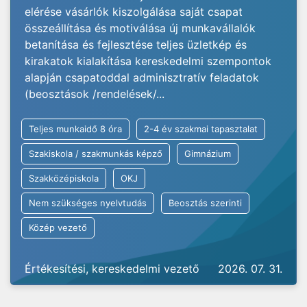
elérése vásárlók kiszolgálása saját csapat
összeállítása és motiválása új munkavállalók
betanítása és fejlesztése teljes üzletkép és
kirakatok kialakítása kereskedelmi szempontok
alapján csapatoddal adminisztratív feladatok
(beosztások /rendelések/...
Teljes munkaidő 8 óra
2-4 év szakmai tapasztalat
Szakiskola / szakmunkás képző
Gimnázium
Szakközépiskola
OKJ
Nem szükséges nyelvtudás
Beosztás szerinti
Közép vezető
Értékesítési, kereskedelmi vezető
2026. 07. 31.