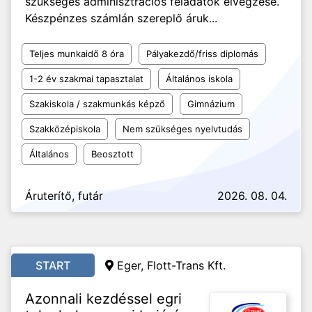
szükséges adminisztrációs feladatok elvégzése.
Készpénzes számlán szereplő áruk...
Teljes munkaidő 8 óra
Pályakezdő/friss diplomás
1-2 év szakmai tapasztalat
Általános iskola
Szakiskola / szakmunkás képző
Gimnázium
Szakközépiskola
Nem szükséges nyelvtudás
Általános
Beosztott
Áruterítő, futár
2026. 08. 04.
START
Eger, Flott-Trans Kft.
Azonnali kezdéssel egri