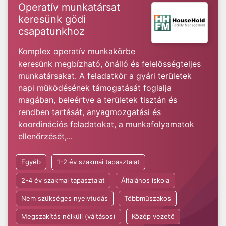
Operatív munkatársat
keresünk gödi
csapatunkhoz
Komplex operatív munkakörbe
keresünk megbízható, önálló és felelősségteljes
munkatársakat. A feladatkör a gyári területek
napi működésének támogatását foglalja
magában, beleértve a területek tisztán és
rendben tartását, anyagmozgatási és
koordinációs feladatokat, a munkafolyamatok
ellenőrzését,...
Egyéb
1-2 év szakmai tapasztalat
2-4 év szakmai tapasztalat
Általános iskola
Nem szükséges nyelvtudás
Többműszakos
Megszakítás nélküli (váltásos)
Közép vezető