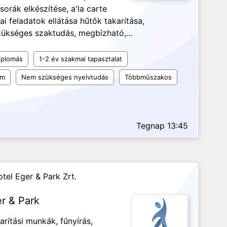
rák elkészítése, a'la carte
ai feladatok ellátása hűtők takarítása,
szükséges szaktudás, megbízható,...
iplomás
1-2 év szakmai tapasztalat
um
Nem szükséges nyelvtudás
Többműszakos
Tegnap 13:45
tel Eger & Park Zrt.
er & Park
arítási munkák, fűnyírás,