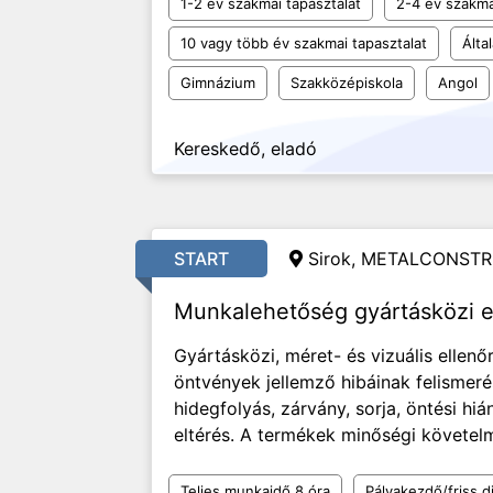
1-2 év szakmai tapasztalat
2-4 év szakma
10 vagy több év szakmai tapasztalat
Álta
Gimnázium
Szakközépiskola
Angol
Kereskedő, eladó
START
Sirok, METALCONSTR
Munkalehetőség gyártásközi e
Gyártásközi, méret- és vizuális ellen
öntvények jellemző hibáinak felismeré
hidegfolyás, zárvány, sorja, öntési hi
eltérés. A termékek minőségi követelmé
Teljes munkaidő 8 óra
Pályakezdő/friss d