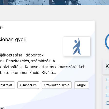
ft.
cióban győri
ájékoztatása. Időpontok
n). Pénzkezelés, számlázás. A
K
biztosítása. Kapcsolattartás a masszőrökkel.
biztos kommunikáció. Kiváló...
asztalat
Gimnázium
Szakközépiskola
Angol
nap