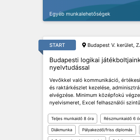
Egyéb munkalehetőségek
START
Budapest V. kerület, Z
Budapesti logikai játékboltjai
nyelvtudással
Vevőkkel való kommunikáció, értékesít
és raktárkészlet kezelése, adminisztrá
elvégzése. Minimum középfokú végzett
nyelvismeret, Excel felhasználói szintű 
Teljes munkaidő 8 óra
Részmunkaidő 6 ó
Diákmunka
Pályakezdő/friss diplomás