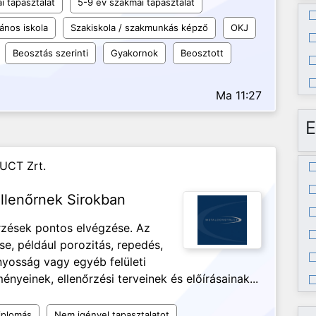
i tapasztalat
5-9 év szakmai tapasztalat
lános iskola
Szakiskola / szakmunkás képző
OKJ
Beosztás szerinti
Gyakornok
Beosztott
Ma 11:27
E
UCT Zrt.
llenőrnek Sirokban
őrzések pontos elvégzése. Az
se, például porozitás, repedés,
ányosság vagy egyéb felületi
nyeinek, ellenőrzési terveinek és előírásainak...
iplomás
Nem igényel tapasztalatot