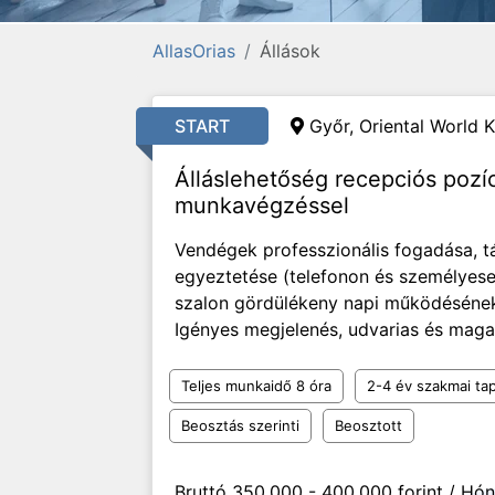
AllasOrias
Állások
START
Győr, Oriental World K
Álláslehetőség recepciós pozí
munkavégzéssel
Vendégek professzionális fogadása, t
egyeztetése (telefonon és személyese
szalon gördülékeny napi működésének 
Igényes megjelenés, udvarias és maga
Teljes munkaidő 8 óra
2-4 év szakmai tap
Beosztás szerinti
Beosztott
Bruttó 350.000 - 400.000 forint / Hó