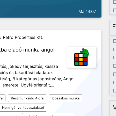
Ma 14:07
F
J Retro Properties Kft.
nkba eladó munka angol
és, jókedv terjesztés, kassza
ciós és takarítási feladatok
ség, B kategóriás jogosítvány, Angol
ismerete, Ügyfélorientált,...
ra
Részmunkaidő 4 óra
Időszakos munka
Nem igényel tapasztalatot