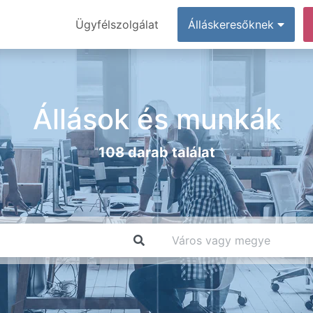
Ügyfélszolgálat
Álláskeresőknek
Állások és munkák
108 darab találat