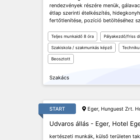
rendezvények részére menük, gálavacso
étlap szerinti ételkészítés, hidegkonyh
fertőtlenítése, pozíció betöltéséhez 
Teljes munkaidő 8 óra
Pályakezdő/friss d
Szakiskola / szakmunkás képző
Technik
Beosztott
Szakács
START
Eger, Hunguest Zrt. Ho
Udvaros állás - Eger, Hotel Eg
kertészeti munkák, külső területen tak