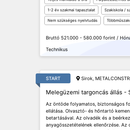
1-2 év szakmai tapasztalat
Szakiskola / 
Nem szükséges nyelvtudás
Többműszak
Bruttó 521.000 - 580.000 forint / Hón
Technikus
START
Sirok, METALCONSTR
Melegüzemi targoncás állás - 
Az öntöde folyamatos, biztonságos f
ellátása. Olvasztó- és hőntartó keme
betartásával. Az olvadék és a beérk
anyagösszetételének ellenőrzése. Az o