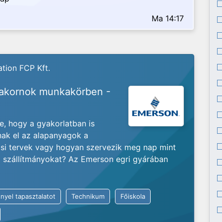
Ma 14:17
tion FCP Kft.
yakornok munkakörben -
je, hogy a gyakorlatban is
nak el az alapanyagok a
ási tervek vagy hogyan szervezik meg nap mint
ló szállítmányokat? Az Emerson egri gyárában
nyel tapasztalatot
Technikum
Főiskola