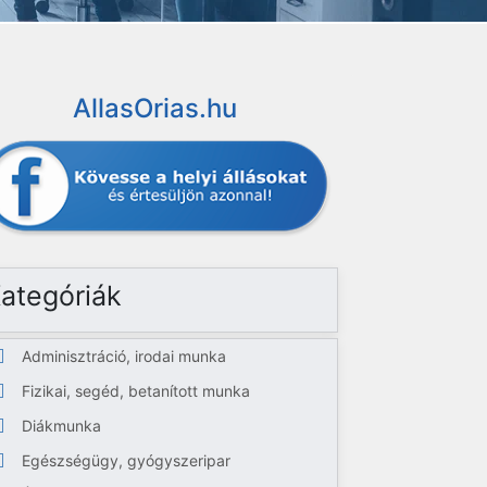
AllasOrias.hu
ategóriák
Adminisztráció, irodai munka
Fizikai, segéd, betanított munka
Diákmunka
Egészségügy, gyógyszeripar