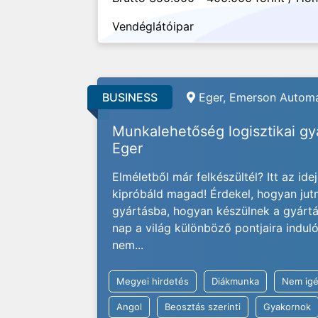
Vendéglátóipar
BUSINESS
Eger, Emerson Automa
Munkalehetőség logisztikai g
Eger
Elméletből már felkészültél? Itt az ide
kipróbáld magad! Érdekel, hogyan jut
gyártásba, hogyan készülnek a gyárt
nap a világ különböző pontjaira indu
nem...
Megyei hirdetés
Diákmunka
Nem igé
Angol
Beosztás szerinti
Gyakornok