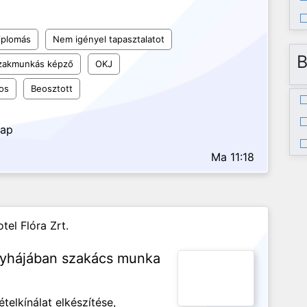
iplomás
Nem igényel tapasztalatot
B
szakmunkás képző
OKJ
os
Beosztott
nap
Ma 11:18
tel Flóra Zrt.
nyhájában szakács munka
telkínálat elkészítése,