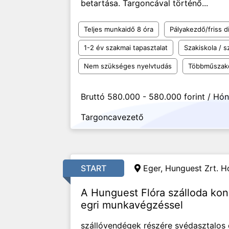
betartása. Targoncával történő...
Teljes munkaidő 8 óra
Pályakezdő/friss d
1-2 év szakmai tapasztalat
Szakiskola / 
Nem szükséges nyelvtudás
Többműszak
Bruttó 580.000 - 580.000 forint / Hó
Targoncavezető
START
Eger, Hunguest Zrt. Ho
A Hunguest Flóra szálloda ko
egri munkavégzéssel
szállóvendégek részére svédasztalos é