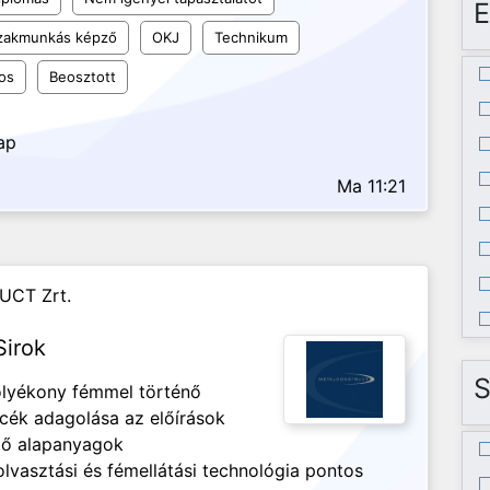
E
szakmunkás képző
OKJ
Technikum
os
Beosztott
ap
Ma 11:21
UCT Zrt.
Sirok
S
olyékony fémmel történő
ncék adagolása az előírások
ező alapanyagok
lvasztási és fémellátási technológia pontos