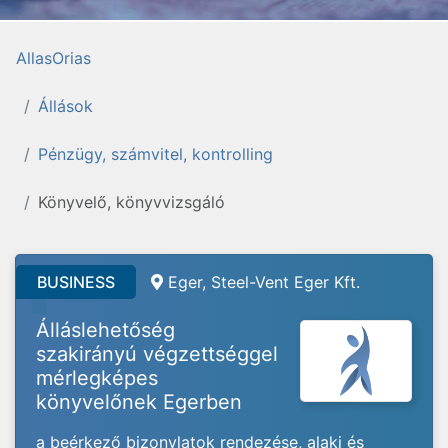
AllasOrias
Állások
Pénzügy, számvitel, kontrolling
Könyvelő, könyvvizsgáló
BUSINESS
Eger, Steel-Vent Eger Kft.
Álláslehetőség
szakirányú végzettséggel
mérlegképes
könyvelőnek Egerben
a beérkező bizonylatok rendezése, alaki és