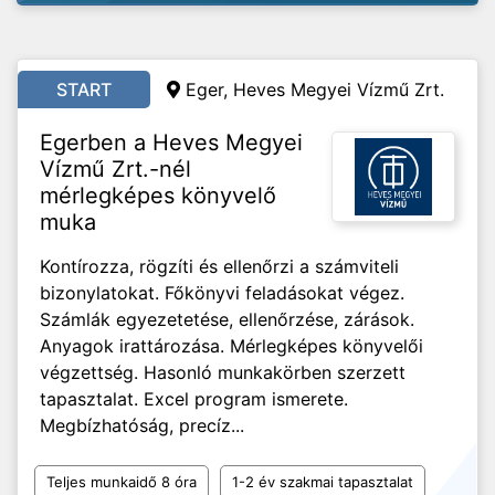
START
Eger, Heves Megyei Vízmű Zrt.
Egerben a Heves Megyei
Vízmű Zrt.-nél
mérlegképes könyvelő
muka
Kontírozza, rögzíti és ellenőrzi a számviteli
bizonylatokat. Főkönyvi feladásokat végez.
Számlák egyezetetése, ellenőrzése, zárások.
Anyagok irattározása. Mérlegképes könyvelői
végzettség. Hasonló munkakörben szerzett
tapasztalat. Excel program ismerete.
Megbízhatóság, precíz...
Teljes munkaidő 8 óra
1-2 év szakmai tapasztalat