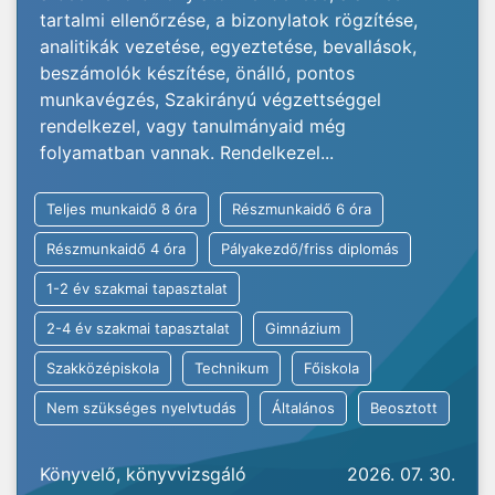
tartalmi ellenőrzése, a bizonylatok rögzítése,
analitikák vezetése, egyeztetése, bevallások,
beszámolók készítése, önálló, pontos
munkavégzés, Szakirányú végzettséggel
rendelkezel, vagy tanulmányaid még
folyamatban vannak. Rendelkezel...
Teljes munkaidő 8 óra
Részmunkaidő 6 óra
Részmunkaidő 4 óra
Pályakezdő/friss diplomás
1-2 év szakmai tapasztalat
2-4 év szakmai tapasztalat
Gimnázium
Szakközépiskola
Technikum
Főiskola
Nem szükséges nyelvtudás
Általános
Beosztott
Könyvelő, könyvvizsgáló
2026. 07. 30.