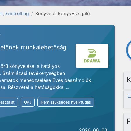
l, kontrolling
Könyvelő, könyvvizsgáló
.
velőnek munkalehetőság
körű könyvelése, a hatályos
t. Számlázási tevékenységben
K
folyamatok menedzselése Éves beszámolók,
sa. Részvétel a hatóságokkal,...
asztalat
OKJ
Nem szükséges nyelvtudás
F
2026. 08. 03.