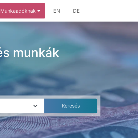
Munkaadóknak
EN
DE
 és munkák