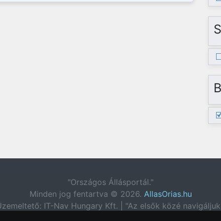
S
B
"Országos Állásportál."
Minden jog fentartva © 2026.
AllasOrias.hu
zemeltető: IT-Nav Hungary Kft. | "Az elsők közé navigáljuk