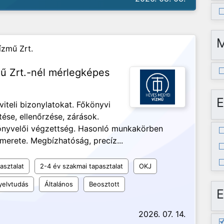
ízmű Zrt.
ű Zrt.-nél mérlegképes
E
viteli bizonylatokat. Főkönyvi
ése, ellenőrzése, zárások.
önyvelői végzettség. Hasonló munkakörben
smerete. Megbízhatóság, precíz...
asztalat
2-4 év szakmai tapasztalat
OKJ
elvtudás
Általános
Beosztott
E
2026. 07. 14.