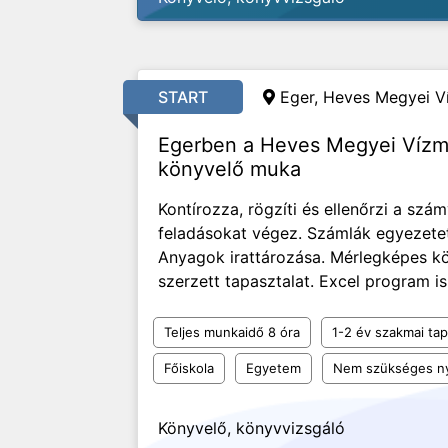
START
Eger, Heves Megyei V
Egerben a Heves Megyei Vízm
könyvelő muka
Kontírozza, rögzíti és ellenőrzi a szám
feladásokat végez. Számlák egyezetet
Anyagok irattározása. Mérlegképes k
szerzett tapasztalat. Excel program i
Teljes munkaidő 8 óra
1-2 év szakmai tap
Főiskola
Egyetem
Nem szükséges ny
Könyvelő, könyvvizsgáló