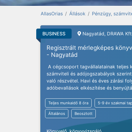
AllasOrias
Állások
Pénzügy, számvite
BUSINESS
Nagyatád, DRAWA Kft
Regisztrált mérlegképes köny
- Nagyatád
A cégcsoport tagvállalatainak teljes 
számviteli és adójogszabályok szerin
való részvétel. Havi és éves zárási 
adóbevallások elkészítése és benyújtá
Teljes munkaidő 8 óra
5-9 év szakmai tap
Általános
Beosztott
Könyvelő, könyvvizsgáló