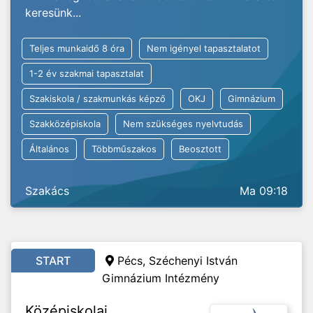
keresünk...
Teljes munkaidő 8 óra
Nem igényel tapasztalatot
1-2 év szakmai tapasztalat
Szakiskola / szakmunkás képző
OKJ
Gimnázium
Szakközépiskola
Nem szükséges nyelvtudás
Általános
Többműszakos
Beosztott
Szakács
Ma 09:18
START
Pécs, Széchenyi István
Gimnázium Intézmény
Középiskolai