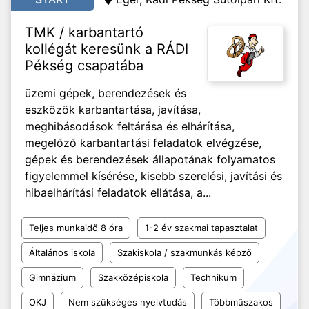
TMK / karbantartó
kollégát keresünk a RÁDI
Pékség csapatába
üzemi gépek, berendezések és
eszközök karbantartása, javítása,
meghibásodások feltárása és elhárítása,
megelőző karbantartási feladatok elvégzése,
gépek és berendezések állapotának folyamatos
figyelemmel kísérése, kisebb szerelési, javítási és
hibaelhárítási feladatok ellátása, a...
Teljes munkaidő 8 óra
1-2 év szakmai tapasztalat
Általános iskola
Szakiskola / szakmunkás képző
Gimnázium
Szakközépiskola
Technikum
OKJ
Nem szükséges nyelvtudás
Többműszakos