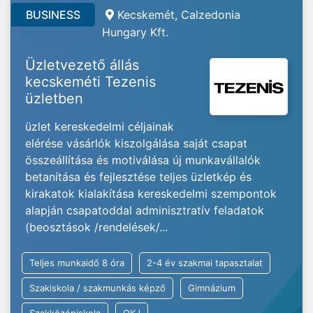
BUSINESS
Kecskemét, Calzedonia
Hungary Kft.
Üzletvezető állás
kecskeméti Tezenis
üzletben
üzlet kereskedelmi céljainak
elérése vásárlók kiszolgálása saját csapat
összeállítása és motiválása új munkavállalók
betanítása és fejlesztése teljes üzletkép és
kirakatok kialakítása kereskedelmi szempontok
alapján csapatoddal adminisztratív feladatok
(beosztások /rendelések/...
Teljes munkaidő 8 óra
2-4 év szakmai tapasztalat
Szakiskola / szakmunkás képző
Gimnázium