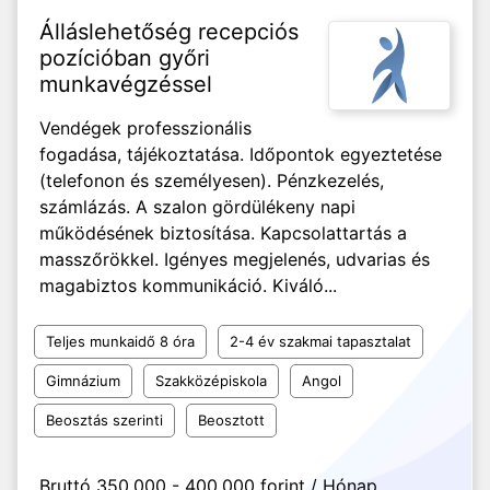
Álláslehetőség recepciós
pozícióban győri
munkavégzéssel
Vendégek professzionális
fogadása, tájékoztatása. Időpontok egyeztetése
(telefonon és személyesen). Pénzkezelés,
számlázás. A szalon gördülékeny napi
működésének biztosítása. Kapcsolattartás a
masszőrökkel. Igényes megjelenés, udvarias és
magabiztos kommunikáció. Kiváló...
Teljes munkaidő 8 óra
2-4 év szakmai tapasztalat
Gimnázium
Szakközépiskola
Angol
Beosztás szerinti
Beosztott
Bruttó 350.000 - 400.000 forint / Hónap