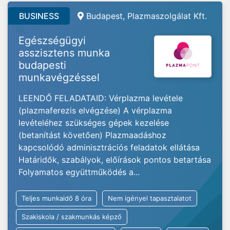
BUSINESS
Budapest, Plazmaszolgálat Kft.
Egészségügyi
asszisztens munka
budapesti
munkavégzéssel
LEENDŐ FELADATAID: Vérplazma levétele
(plazmaferezis elvégzése) A vérplazma
levételéhez szükséges gépek kezelése
(betanítást követően) Plazmaadáshoz
kapcsolódó adminisztrációs feladatok ellátása
Határidők, szabályok, előírások pontos betartása
Folyamatos együttműködés a...
Teljes munkaidő 8 óra
Nem igényel tapasztalatot
Szakiskola / szakmunkás képző