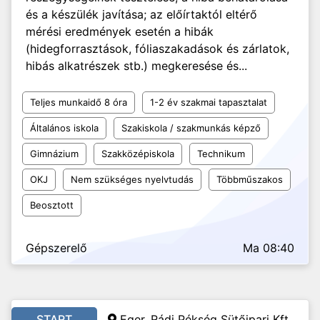
és a készülék javítása; az előírtaktól eltérő
mérési eredmények esetén a hibák
(hidegforrasztások, fóliaszakadások és zárlatok,
hibás alkatrészek stb.) megkeresése és...
Teljes munkaidő 8 óra
1-2 év szakmai tapasztalat
Általános iskola
Szakiskola / szakmunkás képző
Gimnázium
Szakközépiskola
Technikum
OKJ
Nem szükséges nyelvtudás
Többműszakos
Beosztott
Gépszerelő
Ma 08:40
START
Eger, Rádi Pékség Sütőipari Kft.