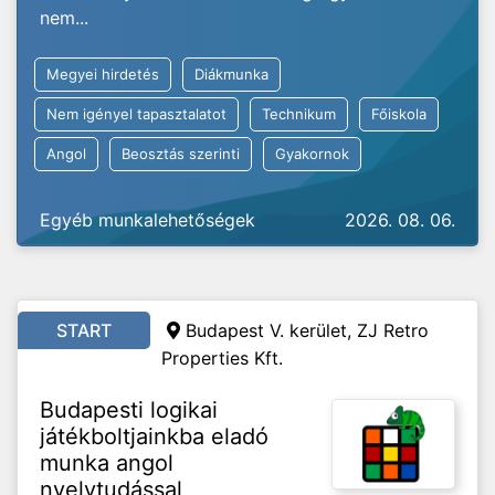
nem...
Megyei hirdetés
Diákmunka
Nem igényel tapasztalatot
Technikum
Főiskola
Angol
Beosztás szerinti
Gyakornok
Egyéb munkalehetőségek
2026. 08. 06.
START
Budapest V. kerület, ZJ Retro
Properties Kft.
Budapesti logikai
játékboltjainkba eladó
munka angol
nyelvtudással