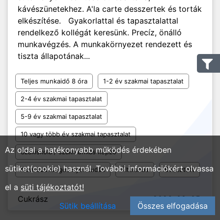
kávészünetekhez. A'la carte desszertek és torták
elkészítése. Gyakorlattal és tapasztalattal
rendelkező kollégát keresünk. Precíz, önálló
munkavégzés. A munkakörnyezet rendezett és
tiszta állapotának...
Teljes munkaidő 8 óra
1-2 év szakmai tapasztalat
2-4 év szakmai tapasztalat
5-9 év szakmai tapasztalat
10 vagy több év szakmai tapasztalat
Az oldal a hatékonyabb működés érdekében
Szakiskola / szakmunkás képző
sütiket(cookie) használ. További információkért olvassa
Nem szükséges nyelvtudás
Általános
Beosztott
el a
süti tájékoztatót!
Cukrász
2026. 08. 05.
Sütik beállítása
Összes elfogadása