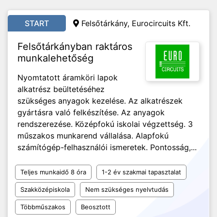
START
Felsőtárkány, Eurocircuits Kft.
Felsőtárkányban raktáros
munkalehetőség
Nyomtatott áramköri lapok
alkatrész beültetéséhez
szükséges anyagok kezelése. Az alkatrészek
gyártásra való felkészítése. Az anyagok
rendszerezése. Középfokú iskolai végzettség. 3
műszakos munkarend vállalása. Alapfokú
számítógép-felhasználói ismeretek. Pontosság,...
Teljes munkaidő 8 óra
1-2 év szakmai tapasztalat
Szakközépiskola
Nem szükséges nyelvtudás
Többműszakos
Beosztott