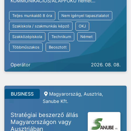
KOMMUNIKÁCIÓS/ALAPFOKÚ német...
Teljes munkaidő 8 óra
Nem igényel tapasztalatot
Szakiskola / szakmunkás képző
OKJ
Szakközépiskola
Technikum
Német
Többműszakos
Beosztott
Operátor
2026. 08. 08.
BUSINESS
Magyarország, Ausztria,
Sanube Kft.
Stratégiai beszerző állás
Magyarországon vagy
Ausztriában