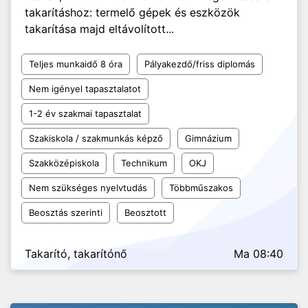
takarításhoz: termelő gépek és eszközök
takarítása majd eltávolított...
Teljes munkaidő 8 óra
Pályakezdő/friss diplomás
Nem igényel tapasztalatot
1-2 év szakmai tapasztalat
Szakiskola / szakmunkás képző
Gimnázium
Szakközépiskola
Technikum
OKJ
Nem szükséges nyelvtudás
Többműszakos
Beosztás szerinti
Beosztott
Takarító, takarítónő
Ma 08:40