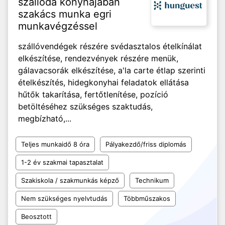
szálloda konyhájában
szakács munka egri
munkavégzéssel
szállóvendégek részére svédasztalos ételkínálat
elkészítése, rendezvények részére menük,
gálavacsorák elkészítése, a'la carte étlap szerinti
ételkészítés, hidegkonyhai feladatok ellátása
hűtők takarítása, fertőtlenítése, pozíció
betöltéséhez szükséges szaktudás,
megbízható,...
Teljes munkaidő 8 óra
Pályakezdő/friss diplomás
1-2 év szakmai tapasztalat
Szakiskola / szakmunkás képző
Technikum
Nem szükséges nyelvtudás
Többműszakos
Beosztott