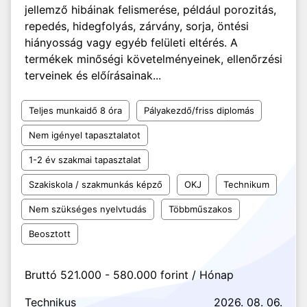
jellemző hibáinak felismerése, például porozitás,
repedés, hidegfolyás, zárvány, sorja, öntési
hiányosság vagy egyéb felületi eltérés. A
termékek minőségi követelményeinek, ellenőrzési
terveinek és előírásainak...
Teljes munkaidő 8 óra
Pályakezdő/friss diplomás
Nem igényel tapasztalatot
1-2 év szakmai tapasztalat
Szakiskola / szakmunkás képző
OKJ
Technikum
Nem szükséges nyelvtudás
Többműszakos
Beosztott
Bruttó 521.000 - 580.000 forint / Hónap
Technikus
2026. 08. 06.