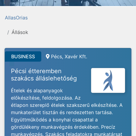
AllasOrias
Állások
BUSINESS
Pécs, Xavér Kft.
Pécsi étteremben
szakács álláslehetőség
Ételek és alapanyagok
előkészítése, feldolgozása. Az
étlapon szereplő ételek szakszerű elkészítése. A
munkaterület tisztán és rendezetten tartása.
Együttműködés a konyhai csapattal a
gördülékeny munkavégzés érdekében. Precíz
munkavégzés. Szakács feladatokra munkatársat