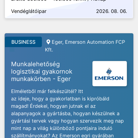
Vendéglátóipar
2026. 08. 06.
BUSINESS
Eger, Emerson Automation FCP
Kft.
Munkalehetőség
logisztikai gyakornok
munkakörben - Eger
Elméletből már felkészültél? Itt
az ideje, hogy a gyakorlatban is kipróbáld
magad! Érdekel, hogyan jutnak el az
alapanyagok a gyártásba, hogyan készülnek a
gyártási tervek vagy hogyan szervezik meg nap
mint nap a világ különböző pontjaira induló
szállítmányokat? Az Emerson egri gyárában