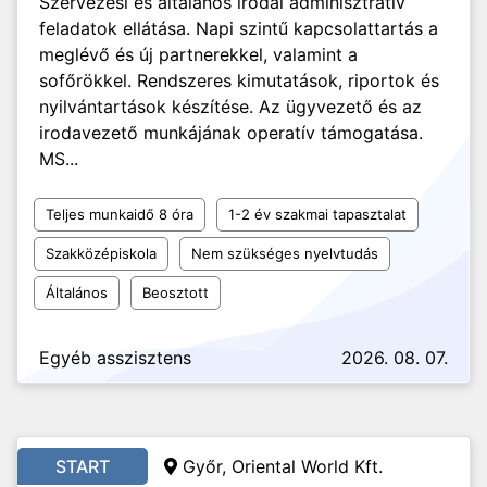
Szervezési és általános irodai adminisztratív
feladatok ellátása. Napi szintű kapcsolattartás a
meglévő és új partnerekkel, valamint a
sofőrökkel. Rendszeres kimutatások, riportok és
nyilvántartások készítése. Az ügyvezető és az
irodavezető munkájának operatív támogatása.
MS...
Teljes munkaidő 8 óra
1-2 év szakmai tapasztalat
Szakközépiskola
Nem szükséges nyelvtudás
Általános
Beosztott
Egyéb asszisztens
2026. 08. 07.
START
Győr, Oriental World Kft.