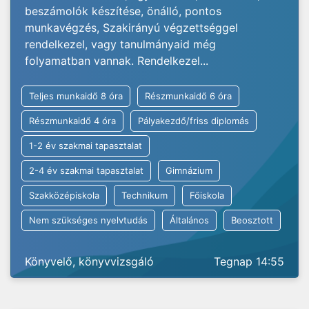
beszámolók készítése, önálló, pontos
munkavégzés, Szakirányú végzettséggel
rendelkezel, vagy tanulmányaid még
folyamatban vannak. Rendelkezel...
Teljes munkaidő 8 óra
Részmunkaidő 6 óra
Részmunkaidő 4 óra
Pályakezdő/friss diplomás
1-2 év szakmai tapasztalat
2-4 év szakmai tapasztalat
Gimnázium
Szakközépiskola
Technikum
Főiskola
Nem szükséges nyelvtudás
Általános
Beosztott
Könyvelő, könyvvizsgáló
Tegnap 14:55