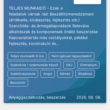
TELJES MUNKAIDŐ – Ezek a
feladatok várnak rád: Beszállítómenedzsment
(értékelés, kiválasztás, fejlesztés stb.)
Szerződés- és ármegállapodások Releváns
alkatrészek és komponensek önálló beszerzése
Kapcsolattartás más osztályokkal, például
fejlesztés, konstrukció és...
Teljes munkaidő 8 óra
Nem igényel tapasztalatot
Szakiskola / szakmunkás képző
OKJ
Gimnázium
Szakközépiskola
Angol
Német
Általános
Beosztott
Anyaggazdálkodás, beszerzés
2026. 08. 08.