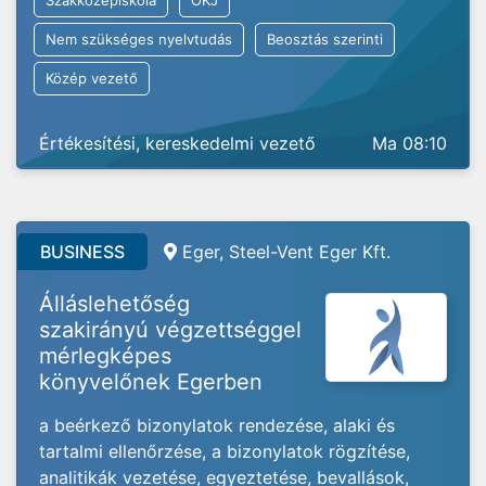
Szakközépiskola
OKJ
Nem szükséges nyelvtudás
Beosztás szerinti
Közép vezető
Értékesítési, kereskedelmi vezető
Ma 08:10
BUSINESS
Eger, Steel-Vent Eger Kft.
Álláslehetőség
szakirányú végzettséggel
mérlegképes
könyvelőnek Egerben
a beérkező bizonylatok rendezése, alaki és
tartalmi ellenőrzése, a bizonylatok rögzítése,
analitikák vezetése, egyeztetése, bevallások,