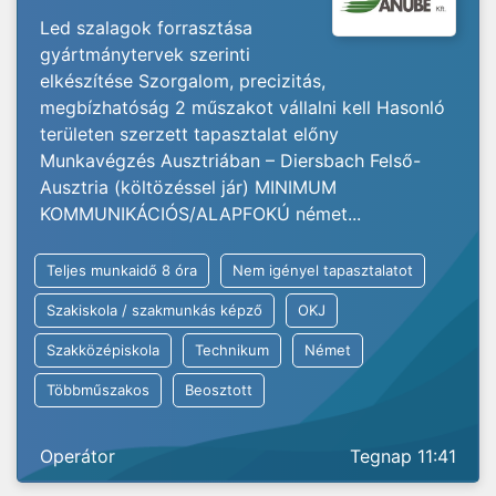
Led szalagok forrasztása
gyártmánytervek szerinti
elkészítése Szorgalom, precizitás,
megbízhatóság 2 műszakot vállalni kell Hasonló
területen szerzett tapasztalat előny
Munkavégzés Ausztriában – Diersbach Felső-
Ausztria (költözéssel jár) MINIMUM
KOMMUNIKÁCIÓS/ALAPFOKÚ német...
Teljes munkaidő 8 óra
Nem igényel tapasztalatot
Szakiskola / szakmunkás képző
OKJ
Szakközépiskola
Technikum
Német
Többműszakos
Beosztott
Operátor
Tegnap 11:41