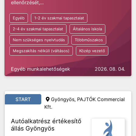
ellenőrzését,...
Egyéb
1-2 év szakmai tapasztalat
2-4 év szakmai tapasztalat
Általános iskola
Nem szükséges nyelvtudás
Többműszakos
Megszakítás nélküli (váltásos)
Közép vezető
Egyéb munkalehetőségek
2026. 08. 04.
START
Gyöngyös, PAJTÓK Commercial
Kft.
Autóalkatrész értékesítő
állás Gyöngyös