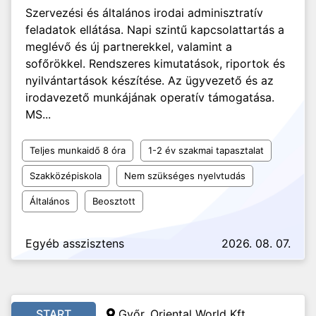
Szervezési és általános irodai adminisztratív
feladatok ellátása. Napi szintű kapcsolattartás a
meglévő és új partnerekkel, valamint a
sofőrökkel. Rendszeres kimutatások, riportok és
nyilvántartások készítése. Az ügyvezető és az
irodavezető munkájának operatív támogatása.
MS...
Teljes munkaidő 8 óra
1-2 év szakmai tapasztalat
Szakközépiskola
Nem szükséges nyelvtudás
Általános
Beosztott
Egyéb asszisztens
2026. 08. 07.
START
Győr, Oriental World Kft.