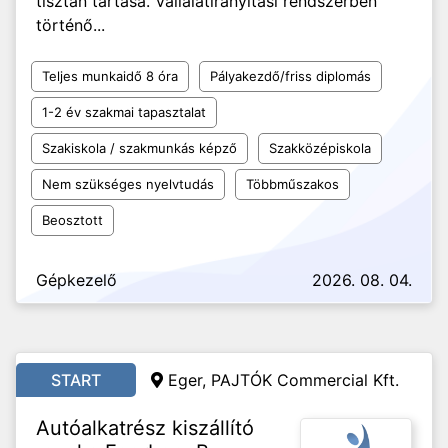
tisztán tartása. Vállalatirányítási rendszerben
történő...
Teljes munkaidő 8 óra
Pályakezdő/friss diplomás
1-2 év szakmai tapasztalat
Szakiskola / szakmunkás képző
Szakközépiskola
Nem szükséges nyelvtudás
Többműszakos
Beosztott
Gépkezelő
2026. 08. 04.
START
Eger, PAJTÓK Commercial Kft.
Autóalkatrész kiszállító