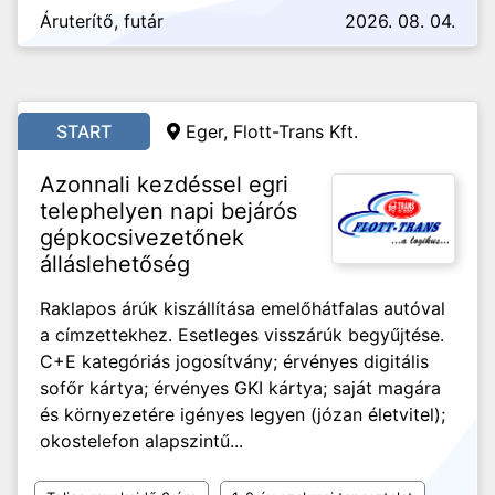
Áruterítő, futár
2026. 08. 04.
START
Eger, Flott-Trans Kft.
Azonnali kezdéssel egri
telephelyen napi bejárós
gépkocsivezetőnek
álláslehetőség
Raklapos árúk kiszállítása emelőhátfalas autóval
a címzettekhez. Esetleges visszárúk begyűjtése.
C+E kategóriás jogosítvány; érvényes digitális
sofőr kártya; érvényes GKI kártya; saját magára
és környezetére igényes legyen (józan életvitel);
okostelefon alapszintű...