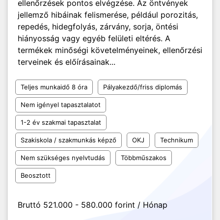
ellenőrzések pontos elvégzése. Az öntvények
jellemző hibáinak felismerése, például porozitás,
repedés, hidegfolyás, zárvány, sorja, öntési
hiányosság vagy egyéb felületi eltérés. A
termékek minőségi követelményeinek, ellenőrzési
terveinek és előírásainak...
Teljes munkaidő 8 óra
Pályakezdő/friss diplomás
Nem igényel tapasztalatot
1-2 év szakmai tapasztalat
Szakiskola / szakmunkás képző
OKJ
Technikum
Nem szükséges nyelvtudás
Többműszakos
Beosztott
Bruttó 521.000 - 580.000 forint / Hónap