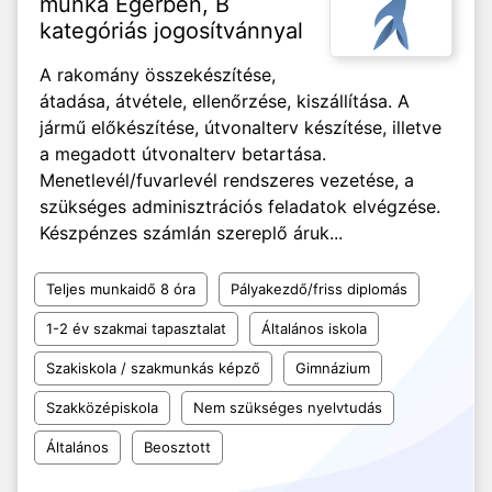
munka Egerben, B
kategóriás jogosítvánnyal
A rakomány összekészítése,
átadása, átvétele, ellenőrzése, kiszállítása. A
jármű előkészítése, útvonalterv készítése, illetve
a megadott útvonalterv betartása.
Menetlevél/fuvarlevél rendszeres vezetése, a
szükséges adminisztrációs feladatok elvégzése.
Készpénzes számlán szereplő áruk...
Teljes munkaidő 8 óra
Pályakezdő/friss diplomás
1-2 év szakmai tapasztalat
Általános iskola
Szakiskola / szakmunkás képző
Gimnázium
Szakközépiskola
Nem szükséges nyelvtudás
Általános
Beosztott