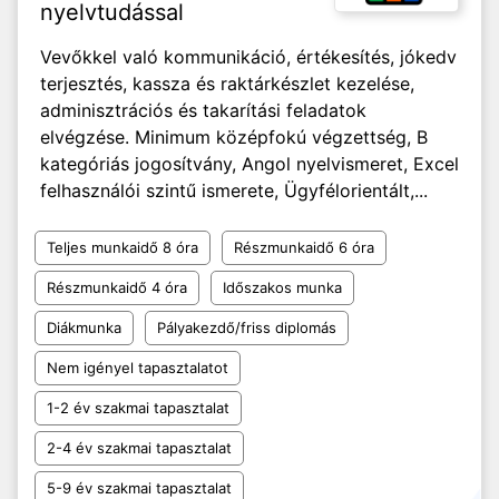
nyelvtudással
Vevőkkel való kommunikáció, értékesítés, jókedv
terjesztés, kassza és raktárkészlet kezelése,
adminisztrációs és takarítási feladatok
elvégzése. Minimum középfokú végzettség, B
kategóriás jogosítvány, Angol nyelvismeret, Excel
felhasználói szintű ismerete, Ügyfélorientált,...
Teljes munkaidő 8 óra
Részmunkaidő 6 óra
Részmunkaidő 4 óra
Időszakos munka
Diákmunka
Pályakezdő/friss diplomás
Nem igényel tapasztalatot
1-2 év szakmai tapasztalat
2-4 év szakmai tapasztalat
5-9 év szakmai tapasztalat