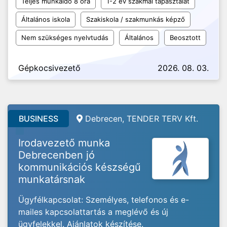
Teljes munkaidő 8 óra
1-2 év szakmai tapasztalat
Általános iskola
Szakiskola / szakmunkás képző
Nem szükséges nyelvtudás
Általános
Beosztott
Gépkocsivezető
2026. 08. 03.
BUSINESS
Debrecen, TENDER TERV Kft.
Irodavezető munka
Debrecenben jó
kommunikációs készségű
munkatársnak
Ügyfélkapcsolat: Személyes, telefonos és e-
mailes kapcsolattartás a meglévő és új
ügyfelekkel. Ajánlatok készítése.