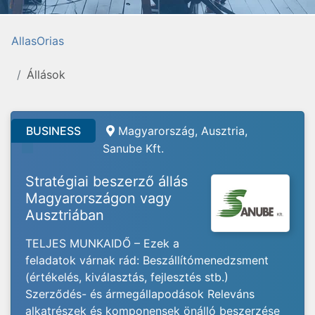
AllasOrias
Állások
BUSINESS
Magyarország, Ausztria,
Sanube Kft.
Stratégiai beszerző állás
Magyarországon vagy
Ausztriában
TELJES MUNKAIDŐ – Ezek a
feladatok várnak rád: Beszállítómenedzsment
(értékelés, kiválasztás, fejlesztés stb.)
Szerződés- és ármegállapodások Releváns
alkatrészek és komponensek önálló beszerzése