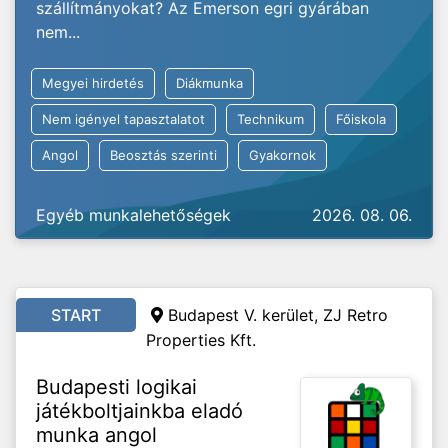
szállítmányokat? Az Emerson egri gyárában
nem...
Megyei hirdetés
Diákmunka
Nem igényel tapasztalatot
Technikum
Főiskola
Angol
Beosztás szerinti
Gyakornok
Egyéb munkalehetőségek
2026. 08. 06.
START
Budapest V. kerület, ZJ Retro
Properties Kft.
Budapesti logikai
játékboltjainkba eladó
munka angol