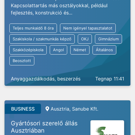
Kapcsolattartás más osztályokkal, például
fejlesztés, konstrukció és...
Teljes munkaidő 8 óra
Nem igényel tapasztalatot
Szakiskola / szakmunkás képző
OKJ
Gimnázium
Szakközépiskola
Angol
Német
Általános
Beosztott
Anyaggazdálkodás, beszerzés
Tegnap 11:41
BUSINESS
Ausztria, Sanube Kft.
Gyártósori szerelő állás
Ausztriában