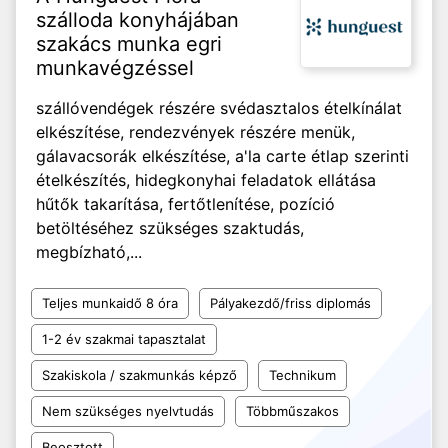
szálloda konyhájában
szakács munka egri
munkavégzéssel
szállóvendégek részére svédasztalos ételkínálat
elkészítése, rendezvények részére menük,
gálavacsorák elkészítése, a'la carte étlap szerinti
ételkészítés, hidegkonyhai feladatok ellátása
hűtők takarítása, fertőtlenítése, pozíció
betöltéséhez szükséges szaktudás,
megbízható,...
Teljes munkaidő 8 óra
Pályakezdő/friss diplomás
1-2 év szakmai tapasztalat
Szakiskola / szakmunkás képző
Technikum
Nem szükséges nyelvtudás
Többműszakos
Beosztott