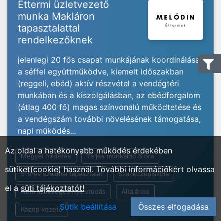
Éttermi üzletvezető
munka Makláron
tapasztalattal
rendelkezőknek
jelenlegi 20 fős csapat munkájának koordinálása
a séffel együttműködve, kiemelt időszakban
(reggeli, ebéd) aktív részvétel a vendégtéri
munkában és a kiszolgálásban, az ebédforgalom
(átlag 400 fő) magas színvonalú működtetése és
a vendégszám további növelésének támogatása,
napi működés...
Az oldal a hatékonyabb működés érdekében
Megyei hirdetés
Teljes munkaidő 8 óra
sütiket(cookie) használ. További információkért olvassa
5-9 év szakmai tapasztalat
Szakközépiskola
el a
süti tájékoztatót!
Nem szükséges nyelvtudás
Általános
Sütik beállítása
Összes elfogadása
Közép vezető