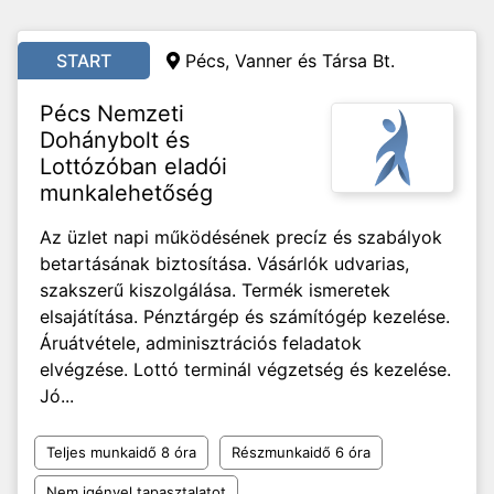
START
Pécs, Vanner és Társa Bt.
Pécs Nemzeti
Dohánybolt és
Lottózóban eladói
munkalehetőség
Az üzlet napi működésének precíz és szabályok
betartásának biztosítása. Vásárlók udvarias,
szakszerű kiszolgálása. Termék ismeretek
elsajátítása. Pénztárgép és számítógép kezelése.
Áruátvétele, adminisztrációs feladatok
elvégzése. Lottó terminál végzetség és kezelése.
Jó...
Teljes munkaidő 8 óra
Részmunkaidő 6 óra
Nem igényel tapasztalatot