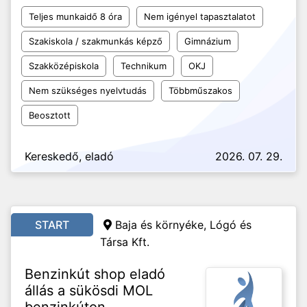
Teljes munkaidő 8 óra
Nem igényel tapasztalatot
Szakiskola / szakmunkás képző
Gimnázium
Szakközépiskola
Technikum
OKJ
Nem szükséges nyelvtudás
Többműszakos
Beosztott
Kereskedő, eladó
2026. 07. 29.
START
Baja és környéke, Lógó és
Társa Kft.
Benzinkút shop eladó
állás a sükösdi MOL