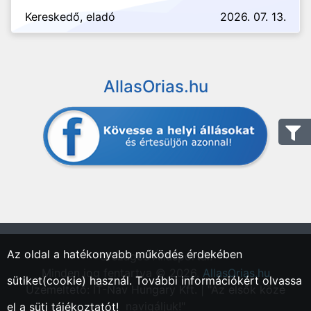
Kereskedő, eladó
2026. 07. 13.
AllasOrias.hu
Az oldal a hatékonyabb működés érdekében
"Országos Állásportál."
Minden jog fentartva © 2026.
AllasOrias.hu
sütiket(cookie) használ. További információkért olvassa
Üzemeltető: IT-Nav Hungary Kft. | "Az elsők közé
navigáljuk!"
el a
süti tájékoztatót!