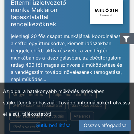
Éttermi üzletvezető
munka Makláron
tapasztalattal
rendelkezőknek
jelenlegi 20 fős csapat munkájának koordinálása
a séffel együttműködve, kiemelt időszakban
(reggeli, ebéd) aktív részvétel a vendégtéri
munkában és a kiszolgálásban, az ebédforgalom
(átlag 400 fő) magas színvonalú működtetése és
a vendégszám további növelésének támogatása,
napi működés...
Az oldal a hatékonyabb működés érdekében
Megyei hirdetés
Teljes munkaidő 8 óra
sütiket(cookie) használ. További információkért olvassa
5-9 év szakmai tapasztalat
Szakközépiskola
el a
süti tájékoztatót!
Nem szükséges nyelvtudás
Általános
Sütik beállítása
Összes elfogadása
Közép vezető