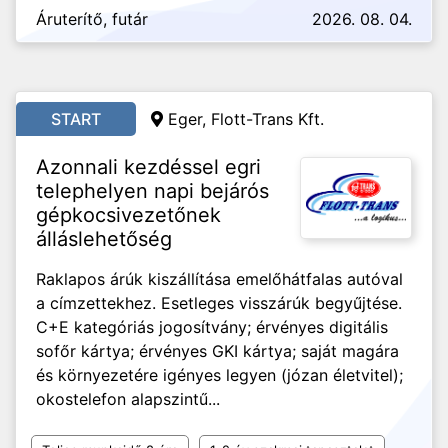
Áruterítő, futár
2026. 08. 04.
START
Eger, Flott-Trans Kft.
Azonnali kezdéssel egri
telephelyen napi bejárós
gépkocsivezetőnek
álláslehetőség
Raklapos árúk kiszállítása emelőhátfalas autóval
a címzettekhez. Esetleges visszárúk begyűjtése.
C+E kategóriás jogosítvány; érvényes digitális
sofőr kártya; érvényes GKI kártya; saját magára
és környezetére igényes legyen (józan életvitel);
okostelefon alapszintű...