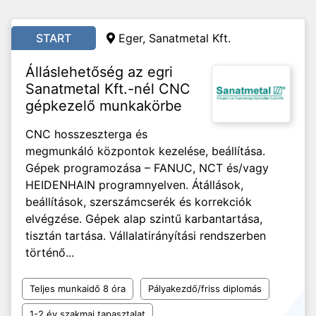
START
Eger, Sanatmetal Kft.
Álláslehetőség az egri
Sanatmetal Kft.-nél CNC
gépkezelő munkakörbe
CNC hosszeszterga és
megmunkáló központok kezelése, beállítása.
Gépek programozása – FANUC, NCT és/vagy
HEIDENHAIN programnyelven. Átállások,
beállítások, szerszámcserék és korrekciók
elvégzése. Gépek alap szintű karbantartása,
tisztán tartása. Vállalatirányítási rendszerben
történő...
Teljes munkaidő 8 óra
Pályakezdő/friss diplomás
1-2 év szakmai tapasztalat