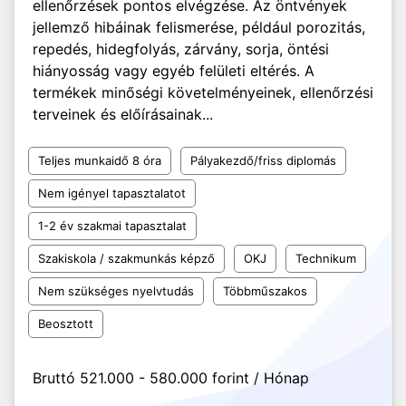
ellenőrzések pontos elvégzése. Az öntvények
jellemző hibáinak felismerése, például porozitás,
repedés, hidegfolyás, zárvány, sorja, öntési
hiányosság vagy egyéb felületi eltérés. A
termékek minőségi követelményeinek, ellenőrzési
terveinek és előírásainak...
Teljes munkaidő 8 óra
Pályakezdő/friss diplomás
Nem igényel tapasztalatot
1-2 év szakmai tapasztalat
Szakiskola / szakmunkás képző
OKJ
Technikum
Nem szükséges nyelvtudás
Többműszakos
Beosztott
Bruttó 521.000 - 580.000 forint / Hónap