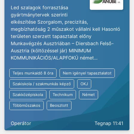
Led szalagok forrasztása
gyártmánytervek szerinti
elkészítése Szorgalom, precizitás,
megbízhatóság 2 műszakot vállalni kell Hasonló
területen szerzett tapasztalat előny
Munkavégzés Ausztriában – Diersbach Felső-
Ausztria (költözéssel jár) MINIMUM
KOMMUNIKÁCIÓS/ALAPFOKÚ német...
Teljes munkaidő 8 óra
Nem igényel tapasztalatot
Szakiskola / szakmunkás képző
OKJ
Szakközépiskola
Technikum
Német
Többműszakos
Beosztott
Operátor
Tegnap 11:41