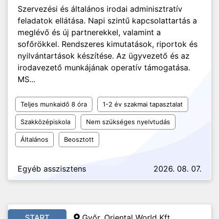
Szervezési és általános irodai adminisztratív
feladatok ellátása. Napi szintű kapcsolattartás a
meglévő és új partnerekkel, valamint a
sofőrökkel. Rendszeres kimutatások, riportok és
nyilvántartások készítése. Az ügyvezető és az
irodavezető munkájának operatív támogatása.
MS...
Teljes munkaidő 8 óra
1-2 év szakmai tapasztalat
Szakközépiskola
Nem szükséges nyelvtudás
Általános
Beosztott
Egyéb asszisztens
2026. 08. 07.
START
Győr, Oriental World Kft.