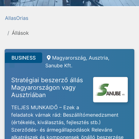
AllasOrias
Állások
BUSINESS
Magyarország, Ausztria,
Sanube Kft.
Stratégiai beszerző állás
Magyarországon vagy
Ausztriában
TELJES MUNKAIDŐ – Ezek a
feladatok várnak rád: Beszállítómenedzsment
(értékelés, kiválasztás, fejlesztés stb.)
Szerződés- és ármegállapodások Releváns
alkatrészek és komponensek önálló beszerzése