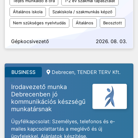
Teljes munkaidő 8 óra
1-2 év szakmai tapasztalat
Általános iskola
Szakiskola / szakmunkás képző
Nem szükséges nyelvtudás
Általános
Beosztott
Gépkocsivezető
2026. 08. 03.
BUSINESS
Debrecen, TENDER TERV Kft.
Irodavezető munka
Debrecenben jó
kommunikációs készségű
munkatársnak
Ügyfélkapcsolat: Személyes, telefonos és e-
mailes kapcsolattartás a meglévő és új
ügyfelekkel. Ajánlatok készítése.