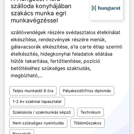
szálloda konyhájában
szakács munka egri
munkavégzéssel
szállóvendégek részére svédasztalos ételkínálat
elkészítése, rendezvények részére menük,
gálavacsorák elkészítése, a'la carte étlap szerinti
ételkészítés, hidegkonyhai feladatok ellátása
hűtők takarítása, fertőtlenítése, pozíció
betöltéséhez szükséges szaktudás,
megbízható,...
Teljes munkaidő 8 óra
Pályakezdő/friss diplomás
1-2 év szakmai tapasztalat
Szakiskola / szakmunkás képző
Technikum
Nem szükséges nyelvtudás
Többműszakos
Beosztott