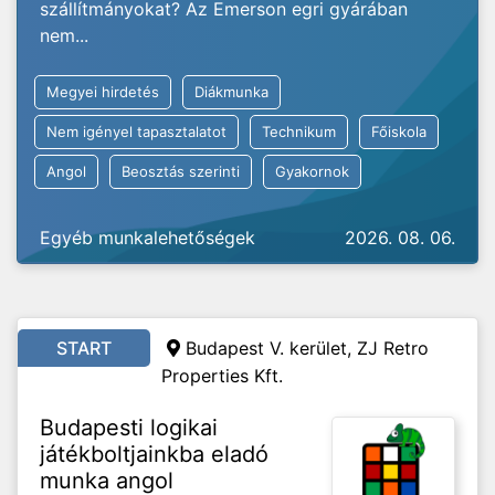
szállítmányokat? Az Emerson egri gyárában
nem...
Megyei hirdetés
Diákmunka
Nem igényel tapasztalatot
Technikum
Főiskola
Angol
Beosztás szerinti
Gyakornok
Egyéb munkalehetőségek
2026. 08. 06.
START
Budapest V. kerület, ZJ Retro
Properties Kft.
Budapesti logikai
játékboltjainkba eladó
munka angol