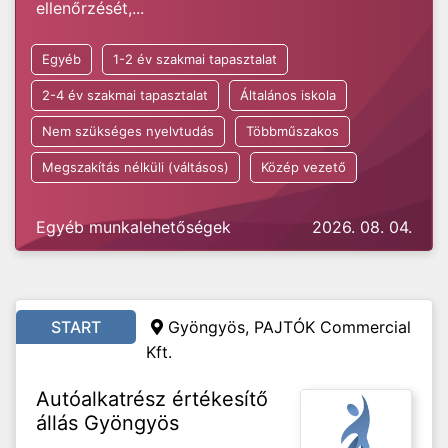
ellenőrzését,...
Egyéb
1-2 év szakmai tapasztalat
2-4 év szakmai tapasztalat
Általános iskola
Nem szükséges nyelvtudás
Többműszakos
Megszakítás nélküli (váltásos)
Közép vezető
Egyéb munkalehetőségek
2026. 08. 04.
START
Gyöngyös, PAJTÓK Commercial
Kft.
Autóalkatrész értékesítő
állás Gyöngyös