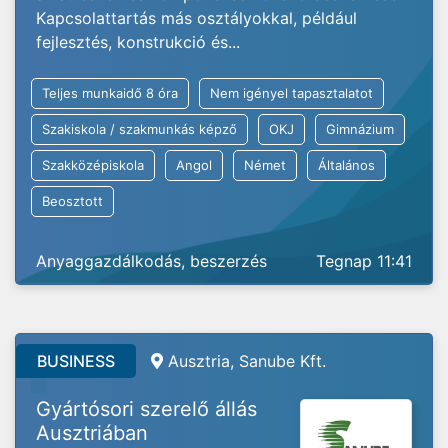
Kapcsolattartás más osztályokkal, például
fejlesztés, konstrukció és...
Teljes munkaidő 8 óra
Nem igényel tapasztalatot
Szakiskola / szakmunkás képző
OKJ
Gimnázium
Szakközépiskola
Angol
Német
Általános
Beosztott
Anyaggazdálkodás, beszerzés
Tegnap 11:41
BUSINESS
Ausztria, Sanube Kft.
Gyártósori szerelő állás
Ausztriában