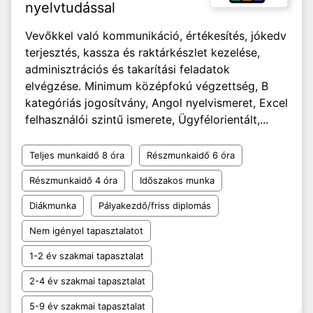
nyelvtudással
Vevőkkel való kommunikáció, értékesítés, jókedv
terjesztés, kassza és raktárkészlet kezelése,
adminisztrációs és takarítási feladatok
elvégzése. Minimum középfokú végzettség, B
kategóriás jogosítvány, Angol nyelvismeret, Excel
felhasználói szintű ismerete, Ügyfélorientált,...
Teljes munkaidő 8 óra
Részmunkaidő 6 óra
Részmunkaidő 4 óra
Időszakos munka
Diákmunka
Pályakezdő/friss diplomás
Nem igényel tapasztalatot
1-2 év szakmai tapasztalat
2-4 év szakmai tapasztalat
5-9 év szakmai tapasztalat