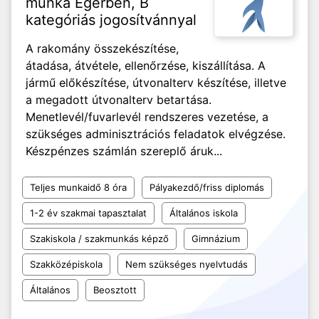
munka Egerben, B
kategóriás jogosítvánnyal
A rakomány összekészítése,
átadása, átvétele, ellenőrzése, kiszállítása. A
jármű előkészítése, útvonalterv készítése, illetve
a megadott útvonalterv betartása.
Menetlevél/fuvarlevél rendszeres vezetése, a
szükséges adminisztrációs feladatok elvégzése.
Készpénzes számlán szereplő áruk...
Teljes munkaidő 8 óra
Pályakezdő/friss diplomás
1-2 év szakmai tapasztalat
Általános iskola
Szakiskola / szakmunkás képző
Gimnázium
Szakközépiskola
Nem szükséges nyelvtudás
Általános
Beosztott