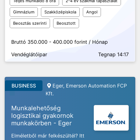
Teljes munkaidő 8 óra
2-4 év szakmai tapasztalat
Gimnázium
Szakközépiskola
Angol
Beosztás szerinti
Beosztott
Bruttó 350.000 - 400.000 forint / Hónap
Vendéglátóipar
Tegnap 14:17
BUSINESS
Eger, Emerson Automation FCP
Kft.
Munkalehetőség
logisztikai gyakornok
munkakörben - Eger
Elméletből már felkészültél? Itt