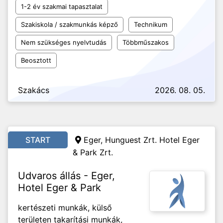
1-2 év szakmai tapasztalat
Szakiskola / szakmunkás képző
Technikum
Nem szükséges nyelvtudás
Többműszakos
Beosztott
Szakács
2026. 08. 05.
START
Eger, Hunguest Zrt. Hotel Eger
& Park Zrt.
Udvaros állás - Eger,
Hotel Eger & Park
kertészeti munkák, külső
területen takarítási munkák,