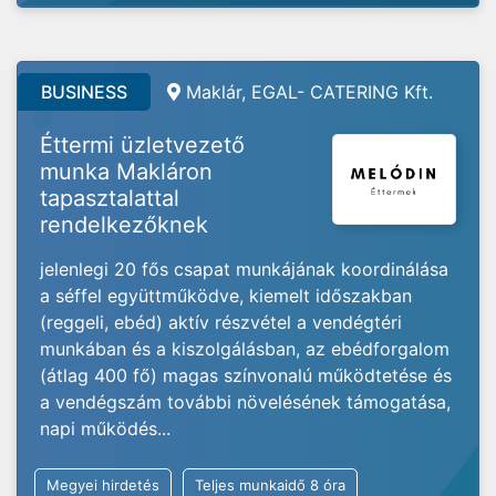
BUSINESS
Maklár, EGAL- CATERING Kft.
Éttermi üzletvezető
munka Makláron
tapasztalattal
rendelkezőknek
jelenlegi 20 fős csapat munkájának koordinálása
a séffel együttműködve, kiemelt időszakban
(reggeli, ebéd) aktív részvétel a vendégtéri
munkában és a kiszolgálásban, az ebédforgalom
(átlag 400 fő) magas színvonalú működtetése és
a vendégszám további növelésének támogatása,
napi működés...
Megyei hirdetés
Teljes munkaidő 8 óra