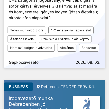
C+E kategóriás jogosítvány; érvényes digitális
sofőr kártya; érvényes GKI kártya; saját magára
és környezetére igényes legyen (józan életvitel);
okostelefon alapszintű...
Teljes munkaidő 8 óra
1-2 év szakmai tapasztalat
Általános iskola
Szakiskola / szakmunkás képző
Nem szükséges nyelvtudás
Általános
Beosztott
Gépkocsivezető
2026. 08. 03.
BUSINESS
Debrecen, TENDER TERV Kft.
Irodavezető munka
Debrecenben jó