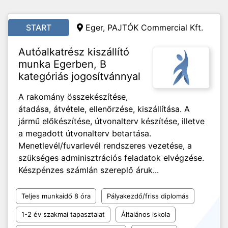
START
Eger, PAJTÓK Commercial Kft.
Autóalkatrész kiszállító
munka Egerben, B
kategóriás jogosítvánnyal
A rakomány összekészítése,
átadása, átvétele, ellenőrzése, kiszállítása. A
jármű előkészítése, útvonalterv készítése, illetve
a megadott útvonalterv betartása.
Menetlevél/fuvarlevél rendszeres vezetése, a
szükséges adminisztrációs feladatok elvégzése.
Készpénzes számlán szereplő áruk...
Teljes munkaidő 8 óra
Pályakezdő/friss diplomás
1-2 év szakmai tapasztalat
Általános iskola