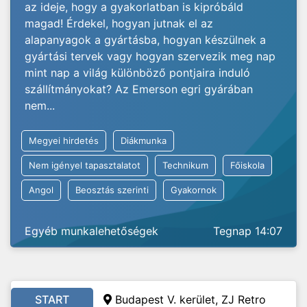
az ideje, hogy a gyakorlatban is kipróbáld
magad! Érdekel, hogyan jutnak el az
alapanyagok a gyártásba, hogyan készülnek a
gyártási tervek vagy hogyan szervezik meg nap
mint nap a világ különböző pontjaira induló
szállítmányokat? Az Emerson egri gyárában
nem...
Megyei hirdetés
Diákmunka
Nem igényel tapasztalatot
Technikum
Főiskola
Angol
Beosztás szerinti
Gyakornok
Egyéb munkalehetőségek
Tegnap 14:07
START
Budapest V. kerület, ZJ Retro