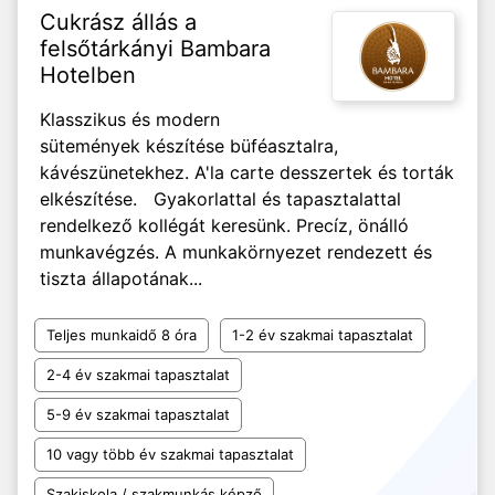
Cukrász állás a
felsőtárkányi Bambara
Hotelben
Klasszikus és modern
sütemények készítése büféasztalra,
kávészünetekhez. A'la carte desszertek és torták
elkészítése. Gyakorlattal és tapasztalattal
rendelkező kollégát keresünk. Precíz, önálló
munkavégzés. A munkakörnyezet rendezett és
tiszta állapotának...
Teljes munkaidő 8 óra
1-2 év szakmai tapasztalat
2-4 év szakmai tapasztalat
5-9 év szakmai tapasztalat
10 vagy több év szakmai tapasztalat
Szakiskola / szakmunkás képző