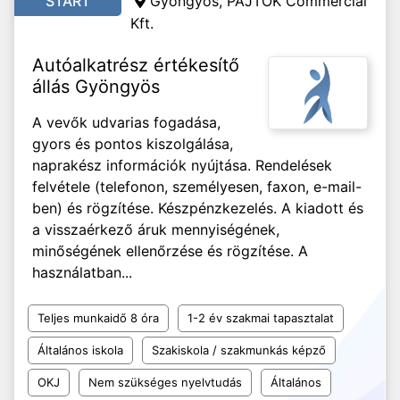
START
Gyöngyös, PAJTÓK Commercial
Kft.
Autóalkatrész értékesítő
állás Gyöngyös
A vevők udvarias fogadása,
gyors és pontos kiszolgálása,
naprakész információk nyújtása. Rendelések
felvétele (telefonon, személyesen, faxon, e-mail-
ben) és rögzítése. Készpénzkezelés. A kiadott és
a visszaérkező áruk mennyiségének,
minőségének ellenőrzése és rögzítése. A
használatban...
Teljes munkaidő 8 óra
1-2 év szakmai tapasztalat
Általános iskola
Szakiskola / szakmunkás képző
OKJ
Nem szükséges nyelvtudás
Általános