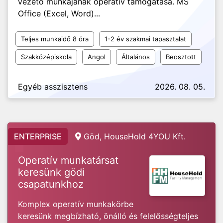
vezető munkájának operatív támogatása. MS
Office (Excel, Word)...
Teljes munkaidő 8 óra
1-2 év szakmai tapasztalat
Szakközépiskola
Angol
Általános
Beosztott
Egyéb asszisztens
2026. 08. 05.
ENTERPRISE
Göd, HouseHold 4YOU Kft.
Operatív munkatársat
keresünk gödi
csapatunkhoz
Komplex operatív munkakörbe
keresünk megbízható, önálló és felelősségteljes