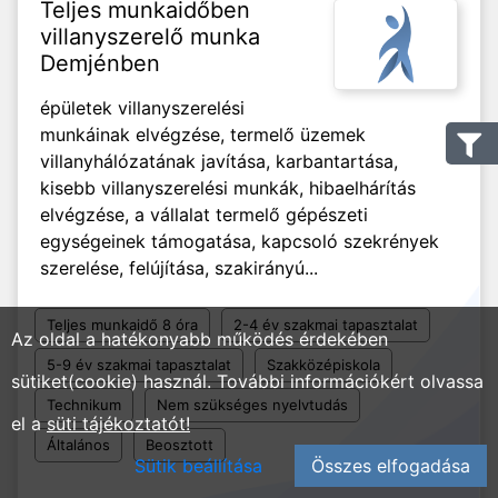
Teljes munkaidőben
villanyszerelő munka
Demjénben
épületek villanyszerelési
munkáinak elvégzése, termelő üzemek
villanyhálózatának javítása, karbantartása,
kisebb villanyszerelési munkák, hibaelhárítás
elvégzése, a vállalat termelő gépészeti
egységeinek támogatása, kapcsoló szekrények
szerelése, felújítása, szakirányú...
Teljes munkaidő 8 óra
2-4 év szakmai tapasztalat
Az oldal a hatékonyabb működés érdekében
5-9 év szakmai tapasztalat
Szakközépiskola
sütiket(cookie) használ. További információkért olvassa
Technikum
Nem szükséges nyelvtudás
el a
süti tájékoztatót!
Általános
Beosztott
Sütik beállítása
Összes elfogadása