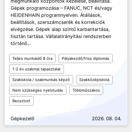
megmunkáló központok kezelése, beállítása.
Gépek programozása – FANUC, NCT és/vagy
HEIDENHAIN programnyelven. Átállások,
beállítások, szerszámcserék és korrekciók
elvégzése. Gépek alap szintű karbantartása,
tisztán tartása. Vállalatirányítási rendszerben
történő...
Teljes munkaidő 8 óra
Pályakezdő/friss diplomás
1-2 év szakmai tapasztalat
Szakiskola / szakmunkás képző
Szakközépiskola
Nem szükséges nyelvtudás
Többműszakos
Beosztott
Gépkezelő
2026. 08. 04.