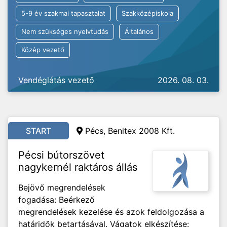
5-9 év szakmai tapasztalat
Szakközépiskola
Nem szükséges nyelvtudás
Általános
Közép vezető
Vendéglátás vezető
2026. 08. 03.
START
Pécs, Benitex 2008 Kft.
Pécsi bútorszövet
nagykernél raktáros állás
Bejövő megrendelések
fogadása: Beérkező
megrendelések kezelése és azok feldolgozása a
határidők betartásával. Vágatok elkészítése: