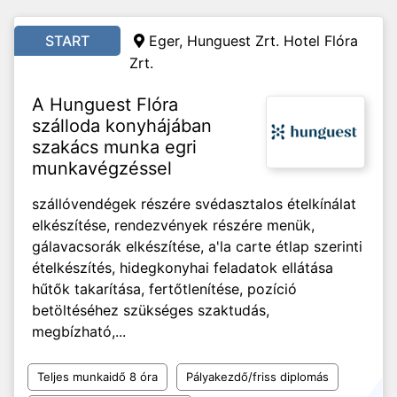
START
Eger, Hunguest Zrt. Hotel Flóra
Zrt.
A Hunguest Flóra
szálloda konyhájában
szakács munka egri
munkavégzéssel
szállóvendégek részére svédasztalos ételkínálat
elkészítése, rendezvények részére menük,
gálavacsorák elkészítése, a'la carte étlap szerinti
ételkészítés, hidegkonyhai feladatok ellátása
hűtők takarítása, fertőtlenítése, pozíció
betöltéséhez szükséges szaktudás,
megbízható,...
Teljes munkaidő 8 óra
Pályakezdő/friss diplomás