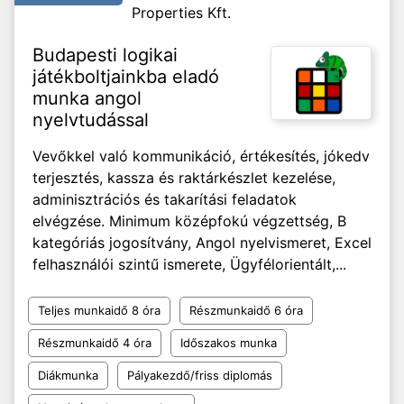
Properties Kft.
Budapesti logikai
játékboltjainkba eladó
munka angol
nyelvtudással
Vevőkkel való kommunikáció, értékesítés, jókedv
terjesztés, kassza és raktárkészlet kezelése,
adminisztrációs és takarítási feladatok
elvégzése. Minimum középfokú végzettség, B
kategóriás jogosítvány, Angol nyelvismeret, Excel
felhasználói szintű ismerete, Ügyfélorientált,...
Teljes munkaidő 8 óra
Részmunkaidő 6 óra
Részmunkaidő 4 óra
Időszakos munka
Diákmunka
Pályakezdő/friss diplomás