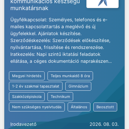
kommunikációs készségű
munkatársnak
Ügyfélkapcsolat: Személyes, telefonos és e-
mailes kapcsolattartás a meglévő és új
ügyfelekkel. Ajánlatok készítése.
Szerződéskezelés: Szerződések előkészítése,
nyilvántartása, frissítése és rendszerezése.
Iratkezelés: Napi szintű iktatási feladatok
ellátása, a céges dokumentáció naprakészen...
Megyei hirdetés
Teljes munkaidő 8 óra
1-2 év szakmai tapasztalat
Gimnázium
Szakközépiskola
Technikum
Nem szükséges nyelvtudás
Általános
Beosztott
Irodavezető
2026. 08. 03.