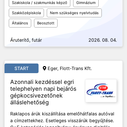
Szakiskola / szakmunkás képző
Gimnázium
Szakközépiskola
Nem szükséges nyelvtudás
Általános
Beosztott
Áruterítő, futár
2026. 08. 04.
START
Eger, Flott-Trans Kft.
Azonnali kezdéssel egri
telephelyen napi bejárós
gépkocsivezetőnek
álláslehetőség
Raklapos árúk kiszállítása emelőhátfalas autóval
a címzettekhez. Esetleges visszárúk begyűjtése.