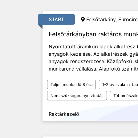
START
Felsőtárkány, Eurocircu
Felsőtárkányban raktáros mun
Nyomtatott áramköri lapok alkatrész
anyagok kezelése. Az alkatrészek gyár
anyagok rendszerezése. Középfokú is
munkarend vállalása. Alapfokú számító
Teljes munkaidő 8 óra
1-2 év szakmai tap
Nem szükséges nyelvtudás
Többműszak
Raktárkezelő