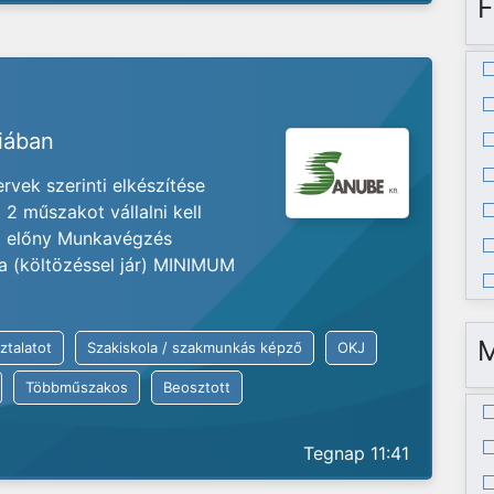
F
riában
vek szerinti elkészítése
2 műszakot vállalni kell
at előny Munkavégzés
ia (költözéssel jár) MINIMUM
ztalatot
Szakiskola / szakmunkás képző
OKJ
Többműszakos
Beosztott
Tegnap 11:41