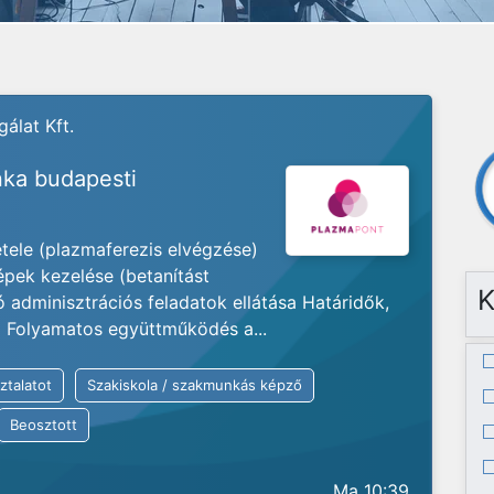
álat Kft.
ka budapesti
ele (plazmaferezis elvégzése)
pek kezelése (betanítást
K
dminisztrációs feladatok ellátása Határidők,
a Folyamatos együttműködés a...
ztalatot
Szakiskola / szakmunkás képző
Beosztott
Ma 10:39