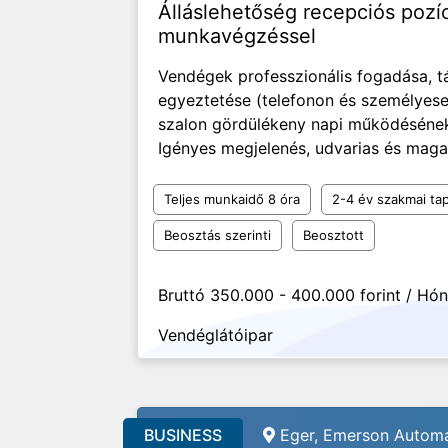
Álláslehetőség recepciós pozí
munkavégzéssel
Vendégek professzionális fogadása, t
egyeztetése (telefonon és személyese
szalon gördülékeny napi működésének 
Igényes megjelenés, udvarias és maga
Teljes munkaidő 8 óra
2-4 év szakmai tap
Beosztás szerinti
Beosztott
Bruttó 350.000 - 400.000 forint / Hó
Vendéglátóipar
BUSINESS
Eger, Emerson Automa