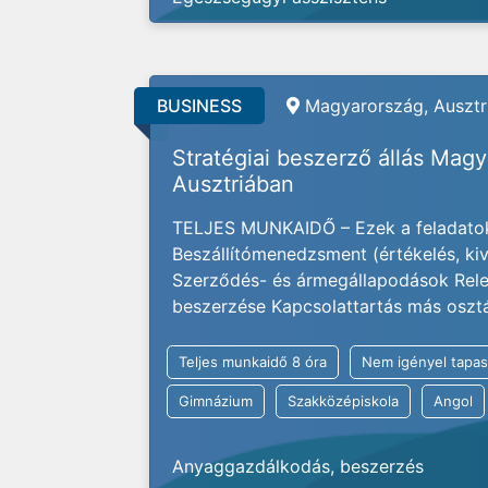
BUSINESS
Magyarország, Ausztri
Stratégiai beszerző állás Mag
Ausztriában
TELJES MUNKAIDŐ – Ezek a feladatok
Beszállítómenedzsment (értékelés, kivá
Szerződés- és ármegállapodások Rele
beszerzése Kapcsolattartás más osztály
Teljes munkaidő 8 óra
Nem igényel tapas
Gimnázium
Szakközépiskola
Angol
Anyaggazdálkodás, beszerzés