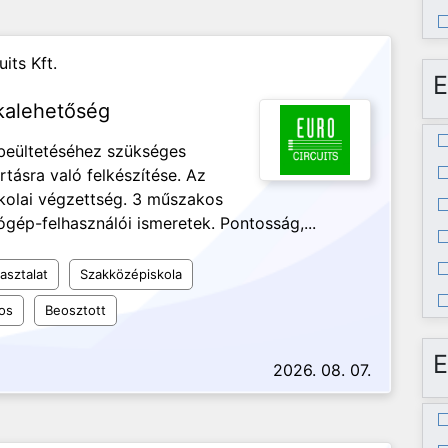
its Kft.
E
kalehetőség
 beültetéséhez szükséges
tásra való felkészítése. Az
kolai végzettség. 3 műszakos
gép-felhasználói ismeretek. Pontosság,...
asztalat
Szakközépiskola
os
Beosztott
E
2026. 08. 07.