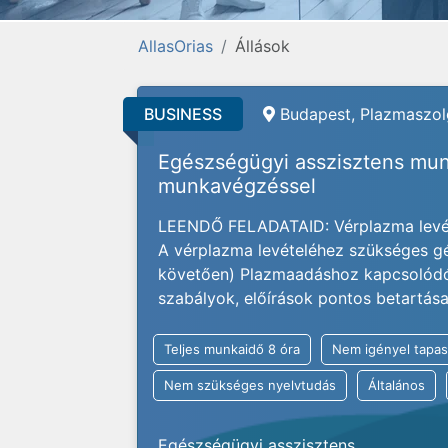
AllasOrias
Állások
BUSINESS
Budapest, Plazmaszolg
Egészségügyi asszisztens mun
munkavégzéssel
LEENDŐ FELADATAID: Vérplazma levét
A vérplazma levételéhez szükséges gé
követően) Plazmaadáshoz kapcsolódó a
szabályok, előírások pontos betartás
Teljes munkaidő 8 óra
Nem igényel tapas
Nem szükséges nyelvtudás
Általános
Egészségügyi asszisztens