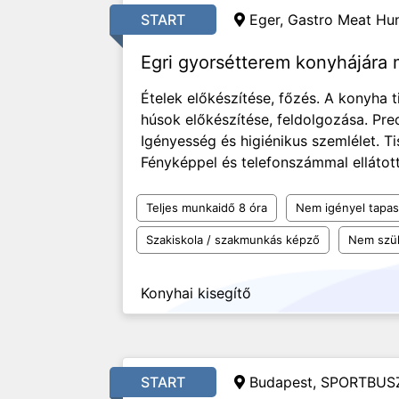
START
Eger, Gastro Meat Hun
Egri gyorsétterem konyhájára
Ételek előkészítése, főzés. A konyha t
húsok előkészítése, feldolgozása. Pr
Igényesség és higiénikus szemlélet. T
Fényképpel és telefonszámmal ellátott
Teljes munkaidő 8 óra
Nem igényel tapas
Szakiskola / szakmunkás képző
Nem szü
Konyhai kisegítő
START
Budapest, SPORTBUSZ