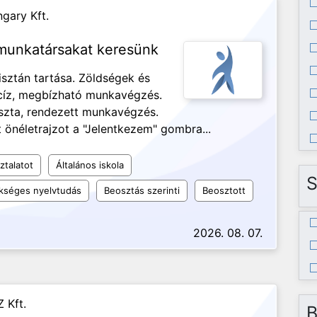
gary Kft.
 munkatársakat keresünk
isztán tartása. Zöldségek és
ecíz, megbízható munkavégzés.
iszta, rendezett munkavégzés.
 önéletrajzot a "Jelentkezem" gombra...
ztalatot
Általános iskola
S
kséges nyelvtudás
Beosztás szerinti
Beosztott
2026. 08. 07.
 Kft.
B