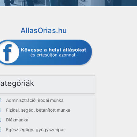
AllasOrias.hu
ategóriák
Adminisztráció, irodai munka
Fizikai, segéd, betanított munka
Diákmunka
Egészségügy, gyógyszeripar