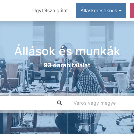
Ügyfélszolgálat
Álláskeresőknek
Állások és munkák
93 darab találat