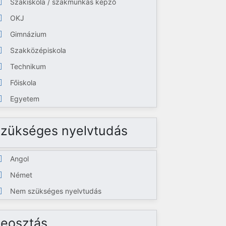
Szakiskola / szakmunkás képző
OKJ
Gimnázium
Szakközépiskola
Technikum
Főiskola
Egyetem
zükséges nyelvtudás
Angol
Német
Nem szükséges nyelvtudás
eosztás