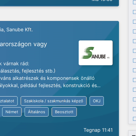
a, Sanube Kft.
yarországon vagy
 várnak rád:
lasztás, fejlesztés stb.)
váns alkatrészek és komponensek önálló
okkal, például fejlesztés, konstrukció és...
ztalatot
Szakiskola / szakmunkás képző
OKJ
Német
Általános
Beosztott
Tegnap 11:41