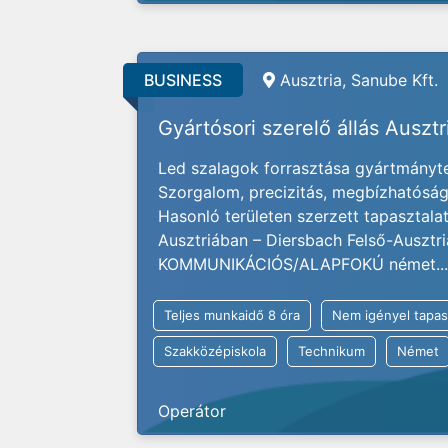
BUSINESS
Ausztria, Sanube Kft.
Gyártósori szerelő állás Auszt
Led szalagok forrasztása gyártmányter
Szorgalom, precizitás, megbízhatóság 
Hasonló területen szerzett tapasztal
Ausztriában – Diersbach Felső-Ausztr
KOMMUNIKÁCIÓS/ALAPFOKÚ német...
Teljes munkaidő 8 óra
Nem igényel tapas
Szakközépiskola
Technikum
Német
Operátor