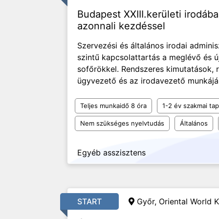
Budapest XXIII.kerületi irodába
azonnali kezdéssel
Szervezési és általános irodai adminis
szintű kapcsolattartás a meglévő és ú
sofőrökkel. Rendszeres kimutatások, r
ügyvezető és az irodavezető munkájá
Teljes munkaidő 8 óra
1-2 év szakmai tap
Nem szükséges nyelvtudás
Általános
Egyéb asszisztens
START
Győr, Oriental World K