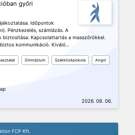
cióban győri
ájékoztatása. Időpontok
n). Pénzkezelés, számlázás. A
biztosítása. Kapcsolattartás a masszőrökkel.
biztos kommunikáció. Kiváló...
asztalat
Gimnázium
Szakközépiskola
Angol
nap
2026. 08. 06.
tion FCP Kft.