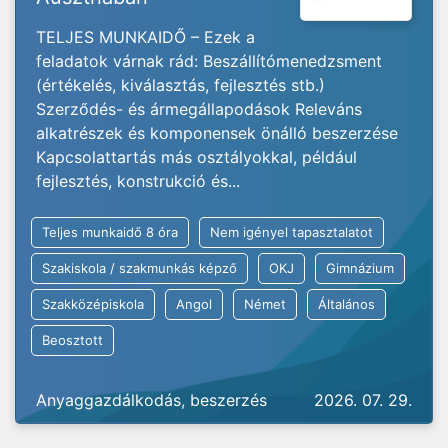
TELJES MUNKAIDŐ – Ezek a
feladatok várnak rád: Beszállítómenedzsment
(értékelés, kiválasztás, fejlesztés stb.)
Szerződés- és ármegállapodások Releváns
alkatrészek és komponensek önálló beszerzése
Kapcsolattartás más osztályokkal, például
fejlesztés, konstrukció és...
Teljes munkaidő 8 óra
Nem igényel tapasztalatot
Szakiskola / szakmunkás képző
OKJ
Gimnázium
Szakközépiskola
Angol
Német
Általános
Beosztott
Anyaggazdálkodás, beszerzés
2026. 07. 29.