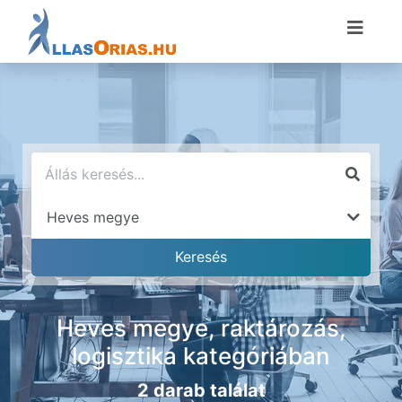
Heves megye, raktározás,
logisztika kategóriában
2 darab találat