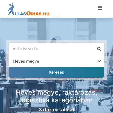
Heves megye, raktározás,
logisztika kategóriában
3 darab találat