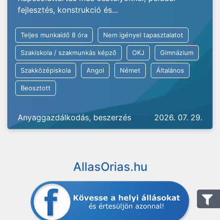
fejlesztés, konstrukció és...
Teljes munkaidő 8 óra
Nem igényel tapasztalatot
Szakiskola / szakmunkás képző
OKJ
Gimnázium
Szakközépiskola
Angol
Német
Általános
Beosztott
Anyaggazdálkodás, beszerzés
2026. 07. 29.
AllasOrias.hu