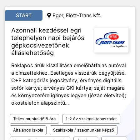
START
Eger, Flott-Trans Kft.
Azonnali kezdéssel egri
telephelyen napi bejárós
gépkocsivezetőnek
álláslehetőség
Raklapos árúk kiszállítása emelőhátfalas autóval
a címzettekhez. Esetleges visszárúk begyűjtése.
C+E kategóriás jogosítvány; érvényes digitális
sofőr kártya; érvényes GKI kártya; saját magára
és környezetére igényes legyen (józan életvitel);
okostelefon alapszintű...
Teljes munkaidő 8 óra
1-2 év szakmai tapasztalat
Általános iskola
Szakiskola / szakmunkás képző