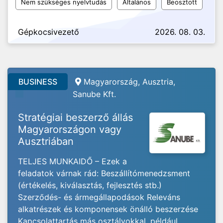
Nem szükséges nyelvtudás
Általános
Beosztott
Gépkocsivezető
2026. 08. 03.
BUSINESS
Magyarország, Ausztria,
Sanube Kft.
Stratégiai beszerző állás
Magyarországon vagy
Ausztriában
TELJES MUNKAIDŐ – Ezek a
feladatok várnak rád: Beszállítómenedzsment
(értékelés, kiválasztás, fejlesztés stb.)
Szerződés- és ármegállapodások Releváns
alkatrészek és komponensek önálló beszerzése
Kapcsolattartás más osztályokkal, például