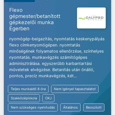
Flexo
gépmester/betanított
gépkezelői munka
Egerben
nyomógép-beigazítás, nyomtatás keskenypályás
flexo címkenyomógépen. nyomtatás
minőségének folyamatos ellenőrzése, színhelyes
nyomtatás. munkavégzés számítógépes
adminisztrálása. egyszerűbb karbantartási
műveletek elvégzése. Betanítás után önálló,
pontos, precíz munkavégzés, két...
Teljes munkaidő 8 óra
Nem igényel tapasztalatot
Szakközépiskola
OKJ
Nem szükséges nyelvtudás
Általános
Beosztott