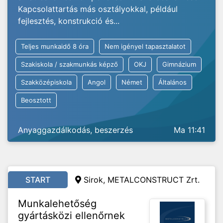
Kapcsolattartás más osztályokkal, például
fejlesztés, konstrukció és...
Teljes munkaidő 8 óra
Nem igényel tapasztalatot
Szakiskola / szakmunkás képző
OKJ
Gimnázium
Szakközépiskola
Angol
Német
Általános
Beosztott
Anyaggazdálkodás, beszerzés
Ma 11:41
START
Sirok, METALCONSTRUCT Zrt.
Munkalehetőség
gyártásközi ellenőrnek