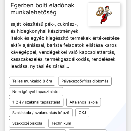
Egerben bolti eladónak
munkalehetőség
saját készítésű pék-, cukrász-,
és hidegkonyhai készítmények,
italok és egyéb kiegészítő termékek értékesítése
aktív ajánlással, barista feladatok ellátása karos
kávégéppel, vendégekkel való kapcsolattartás,
kasszakezelés, termékgazdálkodás, rendelések
leadása, nyitási és zárási...
Teljes munkaidő 8 óra
Pályakezdő/friss diplomás
Nem igényel tapasztalatot
1-2 év szakmai tapasztalat
Általános iskola
Szakiskola / szakmunkás képző
OKJ
Szakközépiskola
Technikum