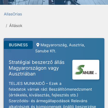
AllasOrias
Állások
BUSINESS
Magyarország, Ausztria,
Sanube Kft.
Stratégiai beszerző állás
Magyarországon vagy
Ausztriában
TELJES MUNKAIDŐ – Ezek a
feladatok várnak rád: Beszállítómenedzsment
(értékelés, kiválasztás, fejlesztés stb.)
Szerződés- és ármegállapodások Releváns
alkatrészek és komponensek önálló beszerzése