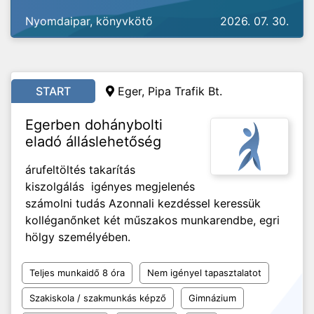
Nyomdaipar, könyvkötő
2026. 07. 30.
START
Eger, Pipa Trafik Bt.
Egerben dohánybolti
eladó álláslehetőség
árufeltöltés takarítás
kiszolgálás igényes megjelenés
számolni tudás Azonnali kezdéssel keressük
kolléganőnket két műszakos munkarendbe, egri
hölgy személyében.
Teljes munkaidő 8 óra
Nem igényel tapasztalatot
Szakiskola / szakmunkás képző
Gimnázium