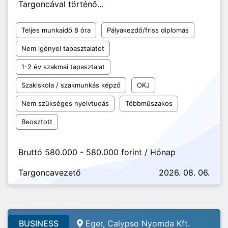
Targoncával történő...
Teljes munkaidő 8 óra
Pályakezdő/friss diplomás
Nem igényel tapasztalatot
1-2 év szakmai tapasztalat
Szakiskola / szakmunkás képző
OKJ
Nem szükséges nyelvtudás
Többműszakos
Beosztott
Bruttó 580.000 - 580.000 forint / Hónap
Targoncavezető
2026. 08. 06.
BUSINESS
Eger, Calypso Nyomda Kft.