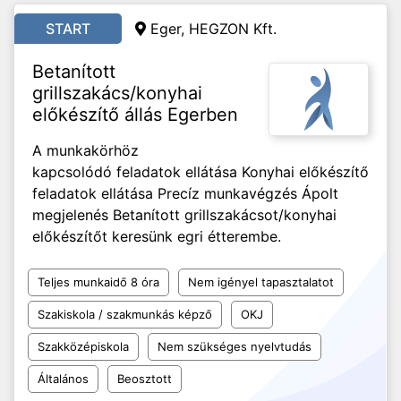
START
Eger, HEGZON Kft.
Betanított
grillszakács/konyhai
előkészítő állás Egerben
A munkakörhöz
kapcsolódó feladatok ellátása Konyhai előkészítő
feladatok ellátása Precíz munkavégzés Ápolt
megjelenés Betanított grillszakácsot/konyhai
előkészítőt keresünk egri étterembe.
Teljes munkaidő 8 óra
Nem igényel tapasztalatot
Szakiskola / szakmunkás képző
OKJ
Szakközépiskola
Nem szükséges nyelvtudás
Általános
Beosztott