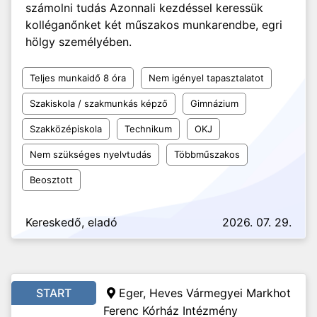
számolni tudás Azonnali kezdéssel keressük
kolléganőnket két műszakos munkarendbe, egri
hölgy személyében.
Teljes munkaidő 8 óra
Nem igényel tapasztalatot
Szakiskola / szakmunkás képző
Gimnázium
Szakközépiskola
Technikum
OKJ
Nem szükséges nyelvtudás
Többműszakos
Beosztott
Kereskedő, eladó
2026. 07. 29.
START
Eger, Heves Vármegyei Markhot
Ferenc Kórház Intézmény