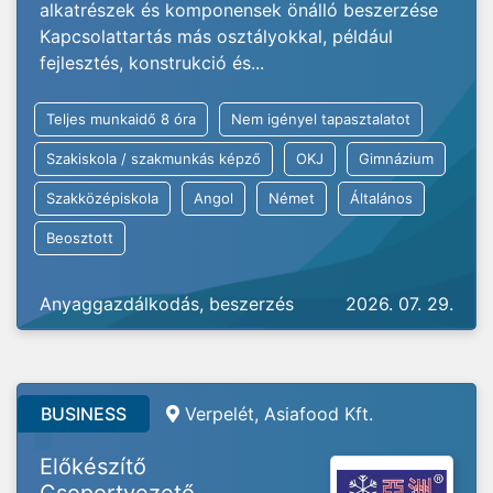
alkatrészek és komponensek önálló beszerzése
Kapcsolattartás más osztályokkal, például
fejlesztés, konstrukció és...
Teljes munkaidő 8 óra
Nem igényel tapasztalatot
Szakiskola / szakmunkás képző
OKJ
Gimnázium
Szakközépiskola
Angol
Német
Általános
Beosztott
Anyaggazdálkodás, beszerzés
2026. 07. 29.
BUSINESS
Verpelét, Asiafood Kft.
Előkészítő