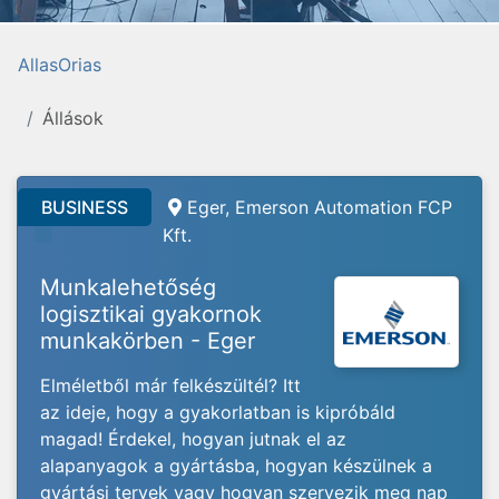
AllasOrias
Állások
BUSINESS
Eger, Emerson Automation FCP
Kft.
Munkalehetőség
logisztikai gyakornok
munkakörben - Eger
Elméletből már felkészültél? Itt
az ideje, hogy a gyakorlatban is kipróbáld
magad! Érdekel, hogyan jutnak el az
alapanyagok a gyártásba, hogyan készülnek a
gyártási tervek vagy hogyan szervezik meg nap