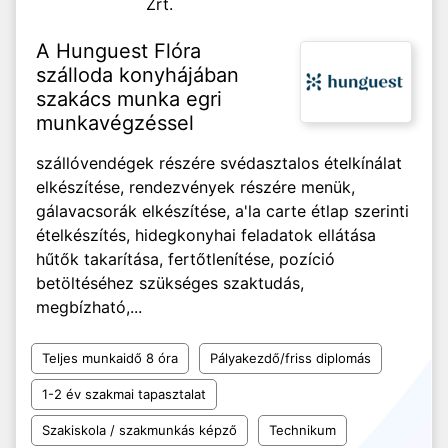
Zrt.
A Hunguest Flóra
szálloda konyhájában
szakács munka egri
munkavégzéssel
szállóvendégek részére svédasztalos ételkínálat
elkészítése, rendezvények részére menük,
gálavacsorák elkészítése, a'la carte étlap szerinti
ételkészítés, hidegkonyhai feladatok ellátása
hűtők takarítása, fertőtlenítése, pozíció
betöltéséhez szükséges szaktudás,
megbízható,...
Teljes munkaidő 8 óra
Pályakezdő/friss diplomás
1-2 év szakmai tapasztalat
Szakiskola / szakmunkás képző
Technikum