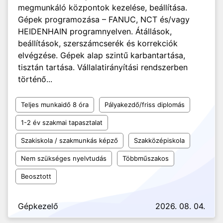
megmunkáló központok kezelése, beállítása.
Gépek programozása – FANUC, NCT és/vagy
HEIDENHAIN programnyelven. Átállások,
beállítások, szerszámcserék és korrekciók
elvégzése. Gépek alap szintű karbantartása,
tisztán tartása. Vállalatirányítási rendszerben
történő...
Teljes munkaidő 8 óra
Pályakezdő/friss diplomás
1-2 év szakmai tapasztalat
Szakiskola / szakmunkás képző
Szakközépiskola
Nem szükséges nyelvtudás
Többműszakos
Beosztott
Gépkezelő
2026. 08. 04.