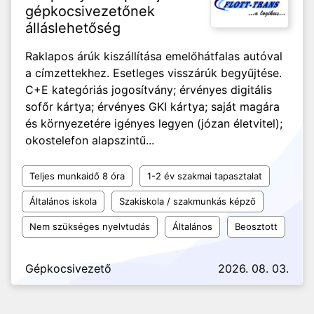
gépkocsivezetőnek
álláslehetőség
Raklapos árúk kiszállítása emelőhátfalas autóval
a címzettekhez. Esetleges visszárúk begyűjtése.
C+E kategóriás jogosítvány; érvényes digitális
sofőr kártya; érvényes GKI kártya; saját magára
és környezetére igényes legyen (józan életvitel);
okostelefon alapszintű...
Teljes munkaidő 8 óra
1-2 év szakmai tapasztalat
Általános iskola
Szakiskola / szakmunkás képző
Nem szükséges nyelvtudás
Általános
Beosztott
Gépkocsivezető
2026. 08. 03.