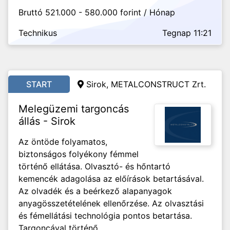
Bruttó 521.000 - 580.000 forint / Hónap
Technikus
Tegnap 11:21
START
Sirok, METALCONSTRUCT Zrt.
Melegüzemi targoncás
állás - Sirok
Az öntöde folyamatos,
biztonságos folyékony fémmel
történő ellátása. Olvasztó- és hőntartó
kemencék adagolása az előírások betartásával.
Az olvadék és a beérkező alapanyagok
anyagösszetételének ellenőrzése. Az olvasztási
és fémellátási technológia pontos betartása.
Targoncával történő...