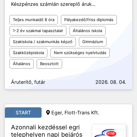
Készpénzes számlán szereplő áruk...
Teljes munkaidő 8 óra
Pályakezdő/friss diplomás
1-2 év szakmai tapasztalat
Általános iskola
Szakiskola / szakmunkás képző
Gimnázium
Szakközépiskola
Nem szükséges nyelvtudás
Általános
Beosztott
Áruterítő, futár
2026. 08. 04.
START
Eger, Flott-Trans Kft.
Azonnali kezdéssel egri
telephelyen napi bejárós