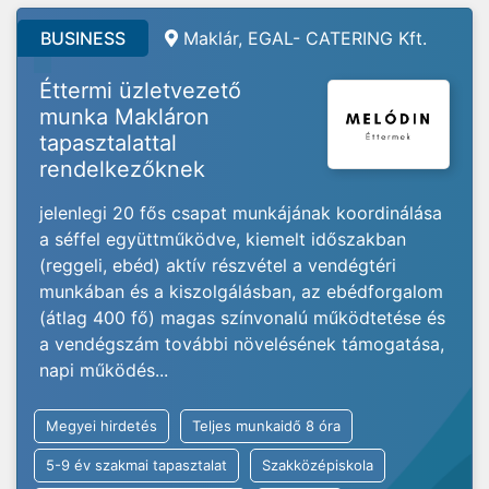
BUSINESS
Maklár, EGAL- CATERING Kft.
Éttermi üzletvezető
munka Makláron
tapasztalattal
rendelkezőknek
jelenlegi 20 fős csapat munkájának koordinálása
a séffel együttműködve, kiemelt időszakban
(reggeli, ebéd) aktív részvétel a vendégtéri
munkában és a kiszolgálásban, az ebédforgalom
(átlag 400 fő) magas színvonalú működtetése és
a vendégszám további növelésének támogatása,
napi működés...
Megyei hirdetés
Teljes munkaidő 8 óra
5-9 év szakmai tapasztalat
Szakközépiskola