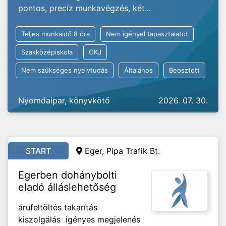
pontos, precíz munkavégzés, két...
Teljes munkaidő 8 óra
Nem igényel tapasztalatot
Szakközépiskola
OKJ
Nem szükséges nyelvtudás
Általános
Beosztott
Nyomdaipar, könyvkötő
2026. 07. 30.
START
Eger, Pipa Trafik Bt.
Egerben dohánybolti
eladó álláslehetőség
árufeltöltés takarítás
kiszolgálás igényes megjelenés