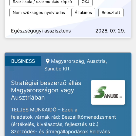
Szakiskola / szakmunkás képző
OKJ
Nem szükséges nyelvtudás
Általános
Beosztott
Egészségügyi asszisztens
2026. 07. 29.
BUSINESS
Magyarország, Ausztria,
Sanube Kft.
Stratégiai beszerző állás
Magyarországon vagy
Ausztriában
TELJES MUNKAIDŐ – Ezek a
feladatok várnak rád: Beszállítómenedzsment
(értékelés, kiválasztás, fejlesztés stb.)
Szerződés- és ármegállapodások Releváns