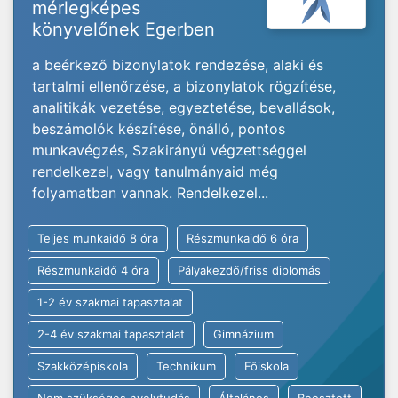
mérlegképes
könyvelőnek Egerben
a beérkező bizonylatok rendezése, alaki és
tartalmi ellenőrzése, a bizonylatok rögzítése,
analitikák vezetése, egyeztetése, bevallások,
beszámolók készítése, önálló, pontos
munkavégzés, Szakirányú végzettséggel
rendelkezel, vagy tanulmányaid még
folyamatban vannak. Rendelkezel...
Teljes munkaidő 8 óra
Részmunkaidő 6 óra
Részmunkaidő 4 óra
Pályakezdő/friss diplomás
1-2 év szakmai tapasztalat
2-4 év szakmai tapasztalat
Gimnázium
Szakközépiskola
Technikum
Főiskola