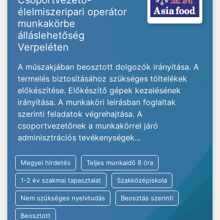
Csoportvezető-
élelmiszeripari operátor
munkakörbe
álláslehetőség
Verpeléten
A műszakjában beosztott dolgozók irányítása. A
termelés biztosításához szükséges töltelékek
előkészítése. Előkészítő gépek kezelésének
irányítása. A munkaköri leírásban foglaltak
szerinti feladatok végrehajtása. A
csoportvezetőnek a munkakörrel járó
adminisztrációs tevékenységek...
Megyei hirdetés
Teljes munkaidő 8 óra
1-2 év szakmai tapasztalat
Szakközépiskola
Nem szükséges nyelvtudás
Beosztás szerinti
Beosztott