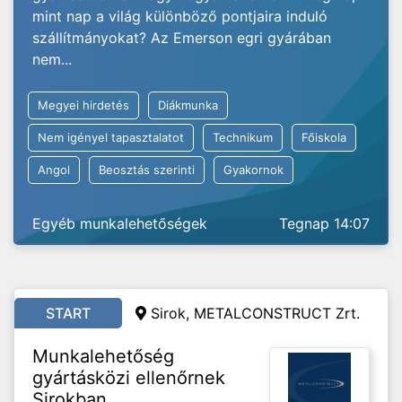
mint nap a világ különböző pontjaira induló
szállítmányokat? Az Emerson egri gyárában
nem...
Megyei hirdetés
Diákmunka
Nem igényel tapasztalatot
Technikum
Főiskola
Angol
Beosztás szerinti
Gyakornok
Egyéb munkalehetőségek
Tegnap 14:07
START
Sirok, METALCONSTRUCT Zrt.
Munkalehetőség
gyártásközi ellenőrnek
Sirokban