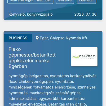
Nem szükséges nyelvtudás
Általános
Beosztott
Könyvelő, könyvvizsgáló
2026. 07. 30.
BUSINESS
Eger, Calypso Nyomda Kft.
Flexo
gépmester/betanított
gépkezelői munka
Egerben
nyomógép-beigazítás, nyomtatás keskenypályás
flexo címkenyomógépen. nyomtatás
minőségének folyamatos ellenőrzése, színhelyes
nyomtatás. munkavégzés számítógépes
adminisztrálása. egyszerűbb karbantartási
műveletek elvégzése. Betanítás után önálló,