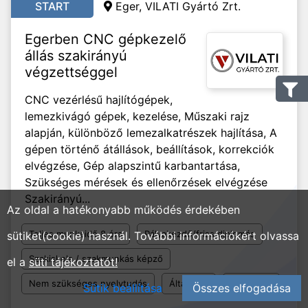
START
Eger, VILATI Gyártó Zrt.
Egerben CNC gépkezelő
állás szakirányú
végzettséggel
CNC vezérlésű hajlítógépek,
lemezkivágó gépek, kezelése, Műszaki rajz
alapján, különböző lemezalkatrészek hajlítása, A
gépen történő átállások, beállítások, korrekciók
elvégzése, Gép alapszintű karbantartása,
Szükséges mérések és ellenőrzések elvégzése
Szakirányú...
Az oldal a hatékonyabb működés érdekében
Teljes munkaidő 8 óra
Pályakezdő/friss diplomás
sütiket(cookie) használ. További információkért olvassa
Szakiskola / szakmunkás képző
el a
süti tájékoztatót!
Nem szükséges nyelvtudás
Általános
Beosztott
Sütik beállítása
Összes elfogadása