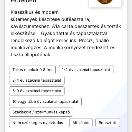
Hotelben
Klasszikus és modern
sütemények készítése büféasztalra,
kávészünetekhez. A'la carte desszertek és torták
elkészítése. Gyakorlattal és tapasztalattal
rendelkező kollégát keresünk. Precíz, önálló
munkavégzés. A munkakörnyezet rendezett és
tiszta állapotának...
Teljes munkaidő 8 óra
1-2 év szakmai tapasztalat
2-4 év szakmai tapasztalat
5-9 év szakmai tapasztalat
10 vagy több év szakmai tapasztalat
Szakiskola / szakmunkás képző
Nem szükséges nyelvtudás
Általános
Beosztott