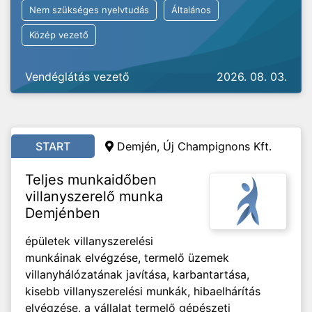
Nem szükséges nyelvtudás
Általános
Közép vezető
Vendéglátás vezető
2026. 08. 03.
START
Demjén, Új Champignons Kft.
Teljes munkaidőben
villanyszerelő munka
Demjénben
épületek villanyszerelési
munkáinak elvégzése, termelő üzemek
villanyhálózatának javítása, karbantartása,
kisebb villanyszerelési munkák, hibaelhárítás
elvégzése, a vállalat termelő gépészeti