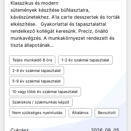
Klasszikus és modern
sütemények készítése büféasztalra,
kávészünetekhez. A'la carte desszertek és torták
elkészítése. Gyakorlattal és tapasztalattal
rendelkező kollégát keresünk. Precíz, önálló
munkavégzés. A munkakörnyezet rendezett és
tiszta állapotának...
Teljes munkaidő 8 óra
1-2 év szakmai tapasztalat
2-4 év szakmai tapasztalat
5-9 év szakmai tapasztalat
10 vagy több év szakmai tapasztalat
Szakiskola / szakmunkás képző
Nem szükséges nyelvtudás
Általános
Beosztott
Cukrász
2026. 08. 05.