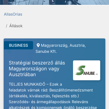
AllasOrias
Állások
BUSINESS
Magyarország, Ausztria,
Sanube Kft.
Stratégiai beszerző állás
Magyarországon vagy
Ausztriában
TELJES MUNKAIDŐ – Ezek a
feladatok várnak rád: Beszállítómenedzsment
(értékelés, kiválasztás, fejlesztés stb.)
Szerződés- és ármegállapodások Releváns
alkatrészek és komponensek önálló beszerzése