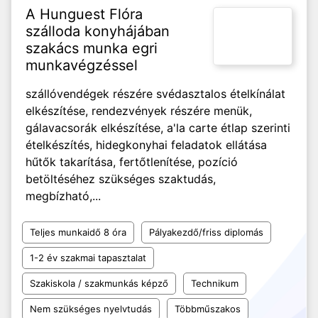
A Hunguest Flóra
szálloda konyhájában
szakács munka egri
munkavégzéssel
szállóvendégek részére svédasztalos ételkínálat
elkészítése, rendezvények részére menük,
gálavacsorák elkészítése, a'la carte étlap szerinti
ételkészítés, hidegkonyhai feladatok ellátása
hűtők takarítása, fertőtlenítése, pozíció
betöltéséhez szükséges szaktudás,
megbízható,...
Teljes munkaidő 8 óra
Pályakezdő/friss diplomás
1-2 év szakmai tapasztalat
Szakiskola / szakmunkás képző
Technikum
Nem szükséges nyelvtudás
Többműszakos