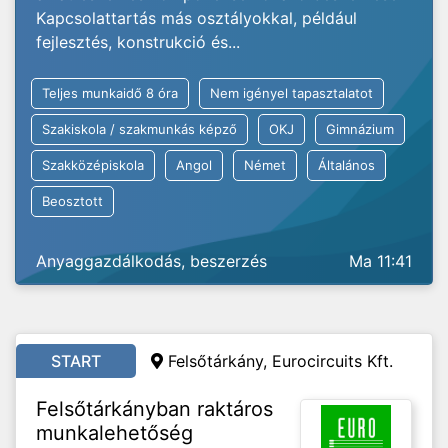
Kapcsolattartás más osztályokkal, például
fejlesztés, konstrukció és...
Teljes munkaidő 8 óra
Nem igényel tapasztalatot
Szakiskola / szakmunkás képző
OKJ
Gimnázium
Szakközépiskola
Angol
Német
Általános
Beosztott
Anyaggazdálkodás, beszerzés
Ma 11:41
START
Felsőtárkány, Eurocircuits Kft.
Felsőtárkányban raktáros
munkalehetőség