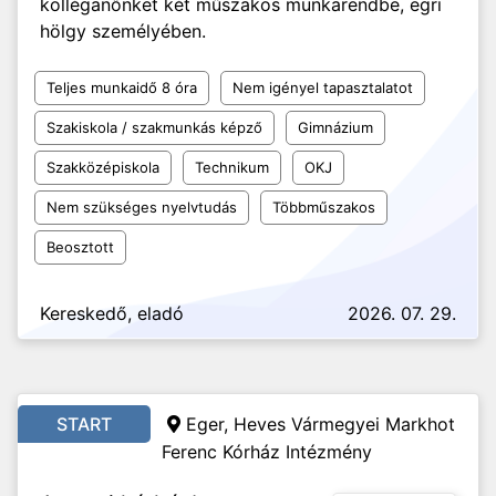
kolléganőnket két műszakos munkarendbe, egri
hölgy személyében.
Teljes munkaidő 8 óra
Nem igényel tapasztalatot
Szakiskola / szakmunkás képző
Gimnázium
Szakközépiskola
Technikum
OKJ
Nem szükséges nyelvtudás
Többműszakos
Beosztott
Kereskedő, eladó
2026. 07. 29.
START
Eger, Heves Vármegyei Markhot
Ferenc Kórház Intézmény