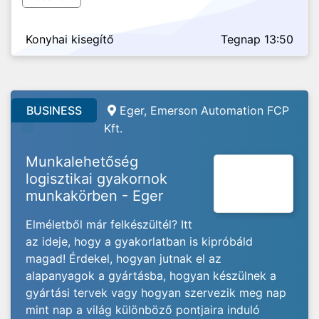
Konyhai kisegítő
Tegnap 13:50
BUSINESS
Eger, Emerson Automation FCP
Kft.
Munkalehetőség
logisztikai gyakornok
munkakörben - Eger
Elméletből már felkészültél? Itt
az ideje, hogy a gyakorlatban is kipróbáld
magad! Érdekel, hogyan jutnak el az
alapanyagok a gyártásba, hogyan készülnek a
gyártási tervek vagy hogyan szervezik meg nap
mint nap a világ különböző pontjaira induló