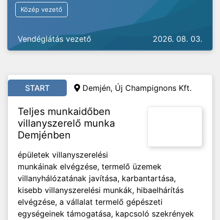
Közép vezető
Vendéglátás vezető
2026. 08. 03.
START
Demjén, Új Champignons Kft.
Teljes munkaidőben
villanyszerelő munka
Demjénben
épületek villanyszerelési
munkáinak elvégzése, termelő üzemek
villanyhálózatának javítása, karbantartása,
kisebb villanyszerelési munkák, hibaelhárítás
elvégzése, a vállalat termelő gépészeti
egységeinek támogatása, kapcsoló szekrények