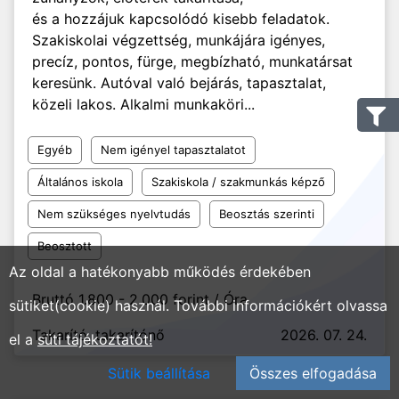
és a hozzájuk kapcsolódó kisebb feladatok.
Szakiskolai végzettség, munkájára igényes,
precíz, pontos, fürge, megbízható, munkatársat
keresünk. Autóval való bejárás, tapasztalat,
közeli lakos. Alkalmi munkaköri...
Egyéb
Nem igényel tapasztalatot
Általános iskola
Szakiskola / szakmunkás képző
Nem szükséges nyelvtudás
Beosztás szerinti
Beosztott
Az oldal a hatékonyabb működés érdekében
Bruttó 1.800 - 2.000 forint / Óra
sütiket(cookie) használ. További információkért olvassa
Takarító, takarítónő
2026. 07. 24.
el a
süti tájékoztatót!
Sütik beállítása
Összes elfogadása