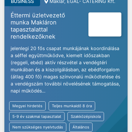
BUSINESS
Maklár, EGAL- CATERING Kft.
Éttermi üzletvezető
munka Makláron
tapasztalattal
rendelkezőknek
jelenlegi 20 fős csapat munkájának koordinálása
a séffel együttműködve, kiemelt időszakban
(reggeli, ebéd) aktív részvétel a vendégtéri
munkában és a kiszolgálásban, az ebédforgalom
(átlag 400 fő) magas színvonalú működtetése és
a vendégszám további növelésének támogatása,
napi működés...
Megyei hirdetés
Teljes munkaidő 8 óra
5-9 év szakmai tapasztalat
Szakközépiskola
Nem szükséges nyelvtudás
Általános