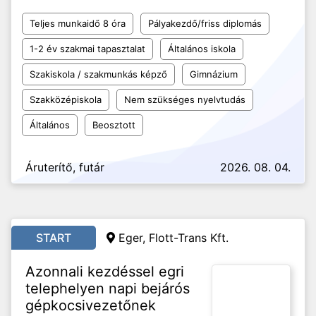
Teljes munkaidő 8 óra
Pályakezdő/friss diplomás
1-2 év szakmai tapasztalat
Általános iskola
Szakiskola / szakmunkás képző
Gimnázium
Szakközépiskola
Nem szükséges nyelvtudás
Általános
Beosztott
Áruterítő, futár
2026. 08. 04.
START
Eger, Flott-Trans Kft.
Azonnali kezdéssel egri
telephelyen napi bejárós
gépkocsivezetőnek