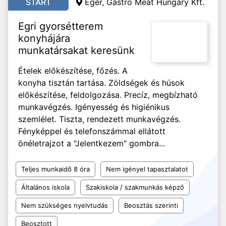
START
Eger, Gastro Meat Hungary Kft.
Egri gyorsétterem
konyhájára
munkatársakat keresünk
Ételek előkészítése, főzés. A
konyha tisztán tartása. Zöldségek és húsok
előkészítése, feldolgozása. Precíz, megbízható
munkavégzés. Igényesség és higiénikus
szemlélet. Tiszta, rendezett munkavégzés.
Fényképpel és telefonszámmal ellátott
önéletrajzot a "Jelentkezem" gombra...
Teljes munkaidő 8 óra
Nem igényel tapasztalatot
Általános iskola
Szakiskola / szakmunkás képző
Nem szükséges nyelvtudás
Beosztás szerinti
Beosztott