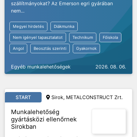
szállítmányokat? Az Emerson egri gyárában
nem...
Megyei hirdetés
Diákmunka
Nem igényel tapasztalatot
Technikum
Főiskola
Angol
Beosztás szerinti
Gyakornok
Egyéb munkalehetőségek
2026. 08. 06.
START
Sirok, METALCONSTRUCT Zrt.
Munkalehetőség
gyártásközi ellenőrnek
Sirokban