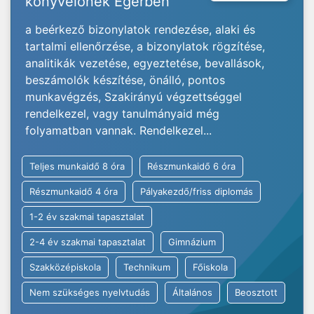
könyvelőnek Egerben
a beérkező bizonylatok rendezése, alaki és
tartalmi ellenőrzése, a bizonylatok rögzítése,
analitikák vezetése, egyeztetése, bevallások,
beszámolók készítése, önálló, pontos
munkavégzés, Szakirányú végzettséggel
rendelkezel, vagy tanulmányaid még
folyamatban vannak. Rendelkezel...
Teljes munkaidő 8 óra
Részmunkaidő 6 óra
Részmunkaidő 4 óra
Pályakezdő/friss diplomás
1-2 év szakmai tapasztalat
2-4 év szakmai tapasztalat
Gimnázium
Szakközépiskola
Technikum
Főiskola
Nem szükséges nyelvtudás
Általános
Beosztott