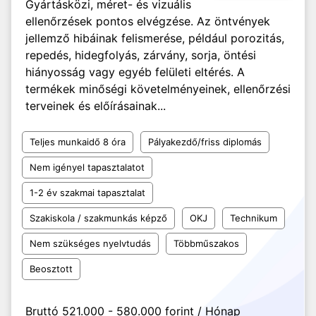
Gyártásközi, méret- és vizuális
ellenőrzések pontos elvégzése. Az öntvények
jellemző hibáinak felismerése, például porozitás,
repedés, hidegfolyás, zárvány, sorja, öntési
hiányosság vagy egyéb felületi eltérés. A
termékek minőségi követelményeinek, ellenőrzési
terveinek és előírásainak...
Teljes munkaidő 8 óra
Pályakezdő/friss diplomás
Nem igényel tapasztalatot
1-2 év szakmai tapasztalat
Szakiskola / szakmunkás képző
OKJ
Technikum
Nem szükséges nyelvtudás
Többműszakos
Beosztott
Bruttó 521.000 - 580.000 forint / Hónap