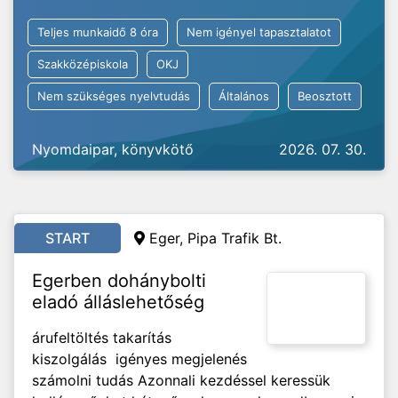
Teljes munkaidő 8 óra
Nem igényel tapasztalatot
Szakközépiskola
OKJ
Nem szükséges nyelvtudás
Általános
Beosztott
Nyomdaipar, könyvkötő
2026. 07. 30.
START
Eger, Pipa Trafik Bt.
Egerben dohánybolti
eladó álláslehetőség
árufeltöltés takarítás
kiszolgálás igényes megjelenés
számolni tudás Azonnali kezdéssel keressük