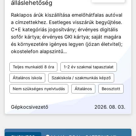
álláslehetőség
Raklapos árúk kiszállítása emelőhátfalas autóval
a címzettekhez. Esetleges visszárúk begyűjtése.
C+E kategóriás jogosítvány; érvényes digitális
sofőr kártya; érvényes GKI kártya; saját magára
és környezetére igényes legyen (józan életvitel);
okostelefon alapszintű...
Teljes munkaidő 8 óra
1-2 év szakmai tapasztalat
Általános iskola
Szakiskola / szakmunkás képző
Nem szükséges nyelvtudás
Általános
Beosztott
Gépkocsivezető
2026. 08. 03.