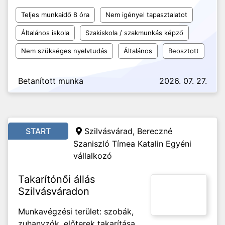
Teljes munkaidő 8 óra
Nem igényel tapasztalatot
Általános iskola
Szakiskola / szakmunkás képző
Nem szükséges nyelvtudás
Általános
Beosztott
Betanított munka
2026. 07. 27.
START
Szilvásvárad, Bereczné
Szaniszló Tímea Katalin Egyéni
vállalkozó
Takarítónői állás
Szilvásváradon
Munkavégzési terület: szobák,
zuhanyzók, előterek takarítása,