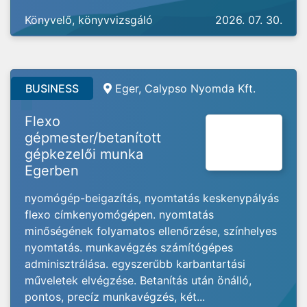
Könyvelő, könyvvizsgáló
2026. 07. 30.
BUSINESS
Eger, Calypso Nyomda Kft.
Flexo
gépmester/betanított
gépkezelői munka
Egerben
nyomógép-beigazítás, nyomtatás keskenypályás
flexo címkenyomógépen. nyomtatás
minőségének folyamatos ellenőrzése, színhelyes
nyomtatás. munkavégzés számítógépes
adminisztrálása. egyszerűbb karbantartási
műveletek elvégzése. Betanítás után önálló,
pontos, precíz munkavégzés, két...