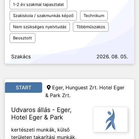
1-2 év szakmai tapasztalat
Szakiskola / szakmunkás képző
Technikum
Nem szükséges nyelvtudás
Többműszakos
Beosztott
Szakács
2026. 08. 05.
START
Eger, Hunguest Zrt. Hotel Eger
& Park Zrt.
Udvaros állás - Eger,
Hotel Eger & Park
kertészeti munkák, külső
területen takarítási munkák,