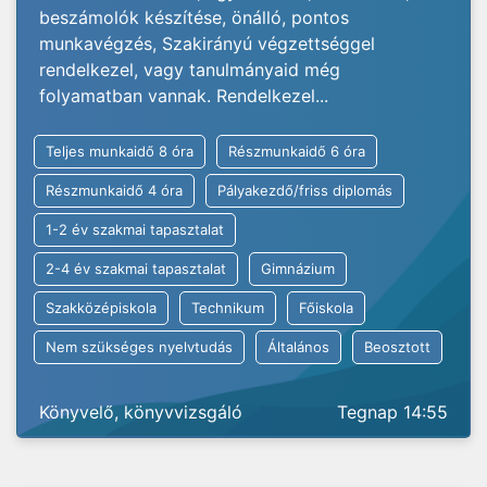
beszámolók készítése, önálló, pontos
munkavégzés, Szakirányú végzettséggel
rendelkezel, vagy tanulmányaid még
folyamatban vannak. Rendelkezel...
Teljes munkaidő 8 óra
Részmunkaidő 6 óra
Részmunkaidő 4 óra
Pályakezdő/friss diplomás
1-2 év szakmai tapasztalat
2-4 év szakmai tapasztalat
Gimnázium
Szakközépiskola
Technikum
Főiskola
Nem szükséges nyelvtudás
Általános
Beosztott
Könyvelő, könyvvizsgáló
Tegnap 14:55