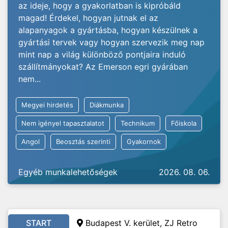
az ideje, hogy a gyakorlatban is kipróbáld
magad! Érdekel, hogyan jutnak el az
alapanyagok a gyártásba, hogyan készülnek a
gyártási tervek vagy hogyan szervezik meg nap
mint nap a világ különböző pontjaira induló
szállítmányokat? Az Emerson egri gyárában
nem...
Megyei hirdetés
Diákmunka
Nem igényel tapasztalatot
Technikum
Főiskola
Angol
Beosztás szerinti
Gyakornok
Egyéb munkalehetőségek
2026. 08. 06.
START
Budapest V. kerület, ZJ Retro