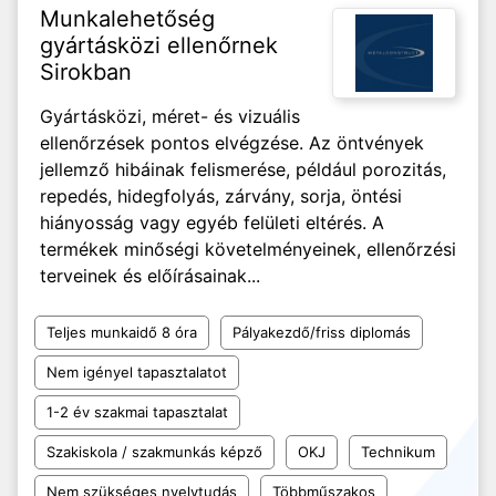
Munkalehetőség
gyártásközi ellenőrnek
Sirokban
Gyártásközi, méret- és vizuális
ellenőrzések pontos elvégzése. Az öntvények
jellemző hibáinak felismerése, például porozitás,
repedés, hidegfolyás, zárvány, sorja, öntési
hiányosság vagy egyéb felületi eltérés. A
termékek minőségi követelményeinek, ellenőrzési
terveinek és előírásainak...
Teljes munkaidő 8 óra
Pályakezdő/friss diplomás
Nem igényel tapasztalatot
1-2 év szakmai tapasztalat
Szakiskola / szakmunkás képző
OKJ
Technikum
Nem szükséges nyelvtudás
Többműszakos