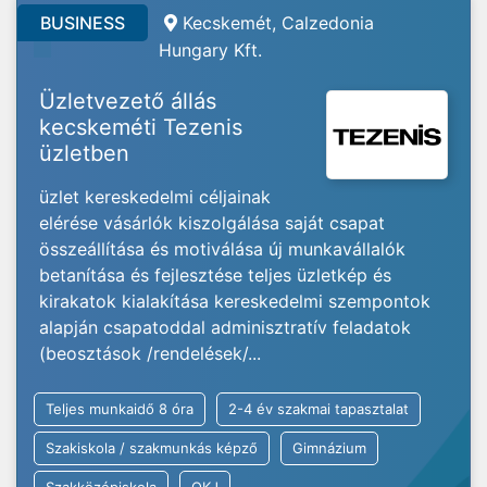
BUSINESS
Kecskemét, Calzedonia
Hungary Kft.
Üzletvezető állás
kecskeméti Tezenis
üzletben
üzlet kereskedelmi céljainak
elérése vásárlók kiszolgálása saját csapat
összeállítása és motiválása új munkavállalók
betanítása és fejlesztése teljes üzletkép és
kirakatok kialakítása kereskedelmi szempontok
alapján csapatoddal adminisztratív feladatok
(beosztások /rendelések/...
Teljes munkaidő 8 óra
2-4 év szakmai tapasztalat
Szakiskola / szakmunkás képző
Gimnázium