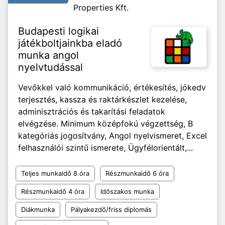
Properties Kft.
Budapesti logikai
játékboltjainkba eladó
munka angol
nyelvtudással
Vevőkkel való kommunikáció, értékesítés, jókedv
terjesztés, kassza és raktárkészlet kezelése,
adminisztrációs és takarítási feladatok
elvégzése. Minimum középfokú végzettség, B
kategóriás jogosítvány, Angol nyelvismeret, Excel
felhasználói szintű ismerete, Ügyfélorientált,...
Teljes munkaidő 8 óra
Részmunkaidő 6 óra
Részmunkaidő 4 óra
Időszakos munka
Diákmunka
Pályakezdő/friss diplomás