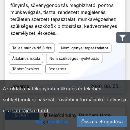
fűnyírás, sövénygondozás megbízható, pontos
munkavégzés, tiszta, rendezett megjelenés,
területen szerzett tapasztalat, munkavégzéshez
szükséges eszközök biztosítása, kedvezményes
személyzeti étkezés...
Teljes munkaidő 8 óra
Nem igényel tapasztalatot
Általános iskola
Nem szükséges nyelvtudás
Többműszakos
Beosztott
Udvaros
2026. 08. 05.
Az oldal a hatékonyabb működés érdekében
sütiket(cookie) használ. További információkért olvassa
el a
süti tájékoztatót!
START
Felsőtárkány, Bambara Hotel
Sütik beállítása
Összes elfogadása
Kft.