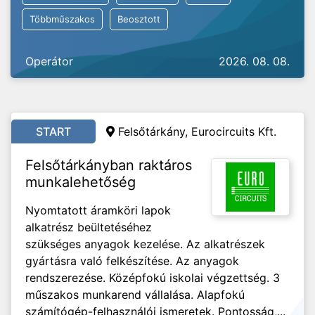
Többműszakos
Beosztott
Operátor
2026. 08. 08.
START
Felsőtárkány, Eurocircuits Kft.
Felsőtárkányban raktáros
munkalehetőség
Nyomtatott áramköri lapok
alkatrész beültetéséhez
szükséges anyagok kezelése. Az alkatrészek
gyártásra való felkészítése. Az anyagok
rendszerezése. Középfokú iskolai végzettség. 3
műszakos munkarend vállalása. Alapfokú
számítógép-felhasználói ismeretek. Pontosság,...