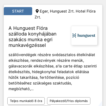
START
Eger, Hunguest Zrt. Hotel Flóra
Zrt.
A Hunguest Flóra
szálloda konyhájában
szakács munka egri
munkavégzéssel
szállóvendégek részére svédasztalos ételkínálat
elkészítése, rendezvények részére menük,
gálavacsorák elkészítése, a'la carte étlap szerinti
ételkészítés, hidegkonyhai feladatok ellátása
hűtők takarítása, fertőtlenítése, pozíció
betöltéséhez szükséges szaktudás,
megbízható,...
Teljes munkaidő 8 óra
Pályakezdő/friss diplomás