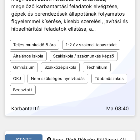
megelőző karbantartási feladatok elvégzése,
gépek és berendezések állapotának folyamatos
figyelemmel kísérése, kisebb szerelési, javítási és
hibaelhárítási feladatok ellátása, a...
Teljes munkaidő 8 óra
1-2 év szakmai tapasztalat
Általános iskola
Szakiskola / szakmunkás képző
Gimnázium
Szakközépiskola
Technikum
OKJ
Nem szükséges nyelvtudás
Többműszakos
Beosztott
Karbantartó
Ma 08:40
START
Eger, Rádi Pékség Sütőipari Kft.