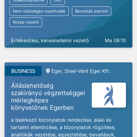
Szakközépiskola
OKJ
Nem szükséges nyelvtudás
Beosztás szerinti
Közép vezető
Értékesítési, kereskedelmi vezető
Ma 08:10
BUSINESS
Eger, Steel-Vent Eger Kft.
Álláslehetőség
szakirányú végzettséggel
mérlegképes
könyvelőnek Egerben
a beérkező bizonylatok rendezése, alaki és
tartalmi ellenőrzése, a bizonylatok rögzítése,
analitikák vezetése, egyeztetése, bevallások,