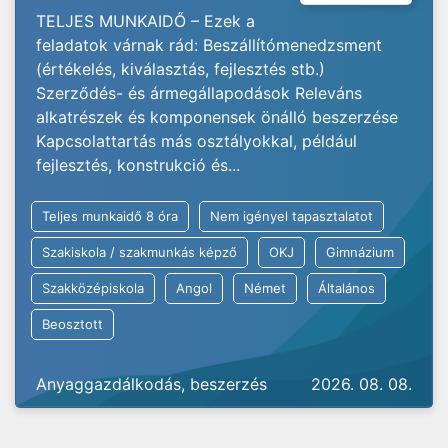
TELJES MUNKAIDŐ – Ezek a
feladatok várnak rád: Beszállítómenedzsment
(értékelés, kiválasztás, fejlesztés stb.)
Szerződés- és ármegállapodások Releváns
alkatrészek és komponensek önálló beszerzése
Kapcsolattartás más osztályokkal, például
fejlesztés, konstrukció és...
Teljes munkaidő 8 óra
Nem igényel tapasztalatot
Szakiskola / szakmunkás képző
OKJ
Gimnázium
Szakközépiskola
Angol
Német
Általános
Beosztott
Anyaggazdálkodás, beszerzés
2026. 08. 08.