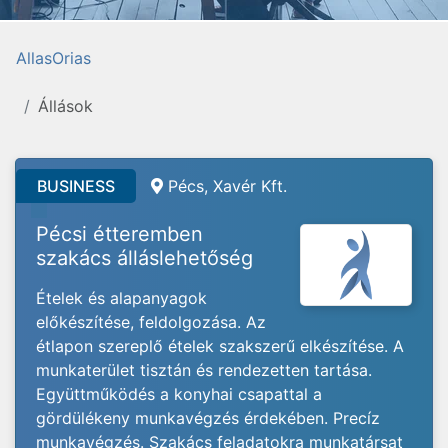
AllasOrias
Állások
BUSINESS
Pécs, Xavér Kft.
Pécsi étteremben
szakács álláslehetőség
Ételek és alapanyagok
előkészítése, feldolgozása. Az
étlapon szereplő ételek szakszerű elkészítése. A
munkaterület tisztán és rendezetten tartása.
Együttműködés a konyhai csapattal a
gördülékeny munkavégzés érdekében. Precíz
munkavégzés. Szakács feladatokra munkatársat