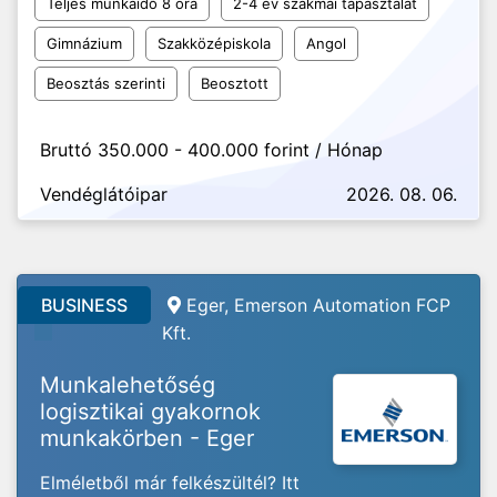
Teljes munkaidő 8 óra
2-4 év szakmai tapasztalat
Gimnázium
Szakközépiskola
Angol
Beosztás szerinti
Beosztott
Bruttó 350.000 - 400.000 forint / Hónap
Vendéglátóipar
2026. 08. 06.
BUSINESS
Eger, Emerson Automation FCP
Kft.
Munkalehetőség
logisztikai gyakornok
munkakörben - Eger
Elméletből már felkészültél? Itt