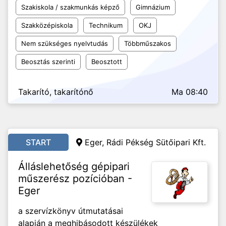
Szakiskola / szakmunkás képző
Gimnázium
Szakközépiskola
Technikum
OKJ
Nem szükséges nyelvtudás
Többműszakos
Beosztás szerinti
Beosztott
Takarító, takarítónő
Ma 08:40
START
Eger, Rádi Pékség Sütőipari Kft.
Álláslehetőség gépipari
műszerész pozícióban -
Eger
a szervízkönyv útmutatásai
alapján a meghibásodott készülékek