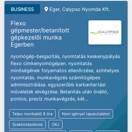
BUSINESS
Eger, Calypso Nyomda Kft.
Flexo
gépmester/betanított
gépkezelői munka
Egerben
nyomógép-beigazítás, nyomtatás keskenypályás
flexo címkenyomógépen. nyomtatás
minőségének folyamatos ellenőrzése, színhelyes
nyomtatás. munkavégzés számítógépes
adminisztrálása. egyszerűbb karbantartási
műveletek elvégzése. Betanítás után önálló,
pontos, precíz munkavégzés, két...
Teljes munkaidő 8 óra
Nem igényel tapasztalatot
Szakközépiskola
OKJ