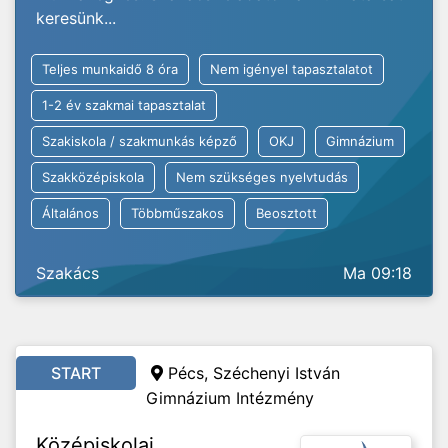
keresünk...
Teljes munkaidő 8 óra
Nem igényel tapasztalatot
1-2 év szakmai tapasztalat
Szakiskola / szakmunkás képző
OKJ
Gimnázium
Szakközépiskola
Nem szükséges nyelvtudás
Általános
Többműszakos
Beosztott
Szakács
Ma 09:18
START
Pécs, Széchenyi István
Gimnázium Intézmény
Középiskolai