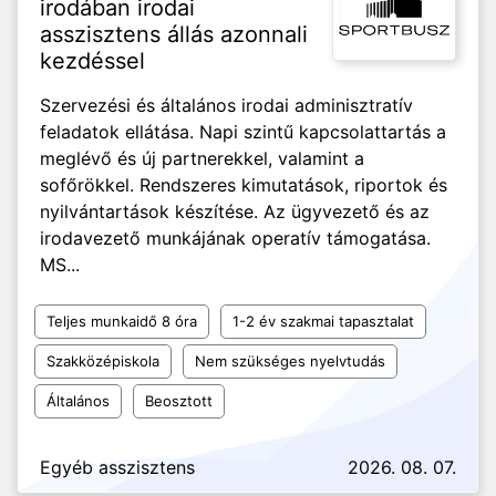
irodában irodai
asszisztens állás azonnali
kezdéssel
Szervezési és általános irodai adminisztratív
feladatok ellátása. Napi szintű kapcsolattartás a
meglévő és új partnerekkel, valamint a
sofőrökkel. Rendszeres kimutatások, riportok és
nyilvántartások készítése. Az ügyvezető és az
irodavezető munkájának operatív támogatása.
MS...
Teljes munkaidő 8 óra
1-2 év szakmai tapasztalat
Szakközépiskola
Nem szükséges nyelvtudás
Általános
Beosztott
Egyéb asszisztens
2026. 08. 07.