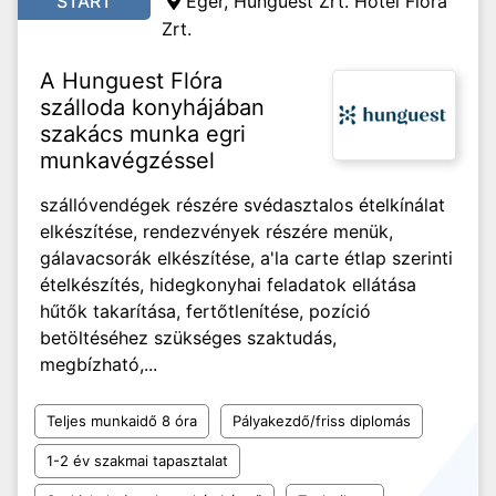
START
Eger, Hunguest Zrt. Hotel Flóra
Zrt.
A Hunguest Flóra
szálloda konyhájában
szakács munka egri
munkavégzéssel
szállóvendégek részére svédasztalos ételkínálat
elkészítése, rendezvények részére menük,
gálavacsorák elkészítése, a'la carte étlap szerinti
ételkészítés, hidegkonyhai feladatok ellátása
hűtők takarítása, fertőtlenítése, pozíció
betöltéséhez szükséges szaktudás,
megbízható,...
Teljes munkaidő 8 óra
Pályakezdő/friss diplomás
1-2 év szakmai tapasztalat