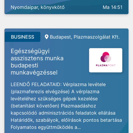
Nyomdaipar, könyvkötő
Ma 14:51
BUSINESS
Budapest, Plazmaszolgálat Kft.
Egészségügyi
asszisztens munka
budapesti
munkavégzéssel
LEENDŐ FELADATAID: Vérplazma levétele
(plazmaferezis elvégzése) A vérplazma
levételéhez szükséges gépek kezelése
(betanítást követően) Plazmaadáshoz
kapcsolódó adminisztrációs feladatok ellátása
Határidők, szabályok, előírások pontos betartása
Folyamatos együttműködés a...