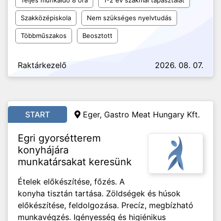
Teljes munkaidő 8 óra
1-2 év szakmai tapasztalat
Szakközépiskola
Nem szükséges nyelvtudás
Többműszakos
Beosztott
Raktárkezelő
2026. 08. 07.
START
Eger, Gastro Meat Hungary Kft.
Egri gyorsétterem
konyhájára
munkatársakat keresünk
Ételek előkészítése, főzés. A
konyha tisztán tartása. Zöldségek és húsok
előkészítése, feldolgozása. Precíz, megbízható
munkavégzés. Igényesség és higiénikus