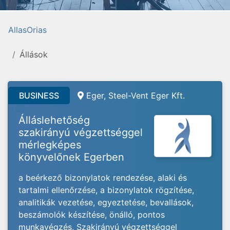
AllasOrias
Állások
BUSINESS
Eger, Steel-Vent Eger Kft.
Álláslehetőség
szakirányú végzettséggel
mérlegképes
könyvelőnek Egerben
a beérkező bizonylatok rendezése, alaki és
tartalmi ellenőrzése, a bizonylatok rögzítése,
analitikák vezetése, egyeztetése, bevallások,
beszámolók készítése, önálló, pontos
munkavégzés, Szakirányú végzettséggel