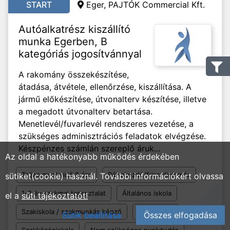
START
Eger, PAJTÓK Commercial Kft.
Autóalkatrész kiszállító
munka Egerben, B
kategóriás jogosítvánnyal
A rakomány összekészítése,
átadása, átvétele, ellenőrzése, kiszállítása. A
jármű előkészítése, útvonalterv készítése, illetve
a megadott útvonalterv betartása.
Menetlevél/fuvarlevél rendszeres vezetése, a
szükséges adminisztrációs feladatok elvégzése.
Készpénzes számlán szereplő áruk...
Az oldal a hatékonyabb működés érdekében
Teljes munkaidő 8 óra
Pályakezdő/friss diplomás
sütiket(cookie) használ. További információkért olvassa
1-2 év szakmai tapasztalat
Általános iskola
el a
süti tájékoztatót!
Szakiskola / szakmunkás képző
Gimnázium
Sütik beállítása
Összes elfogadása