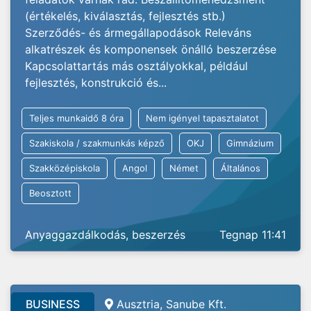
(értékelés, kiválasztás, fejlesztés stb.)
Szerződés- és ármegállapodások Releváns
alkatrészek és komponensek önálló beszerzése
Kapcsolattartás más osztályokkal, például
fejlesztés, konstrukció és...
Teljes munkaidő 8 óra
Nem igényel tapasztalatot
Szakiskola / szakmunkás képző
OKJ
Gimnázium
Szakközépiskola
Angol
Német
Általános
Beosztott
Anyaggazdálkodás, beszerzés
Tegnap 11:41
BUSINESS
Ausztria, Sanube Kft.