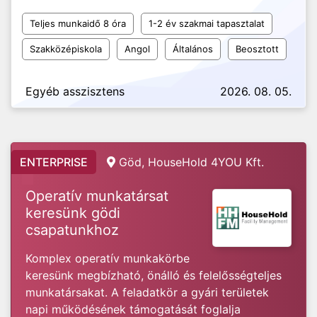
Teljes munkaidő 8 óra
1-2 év szakmai tapasztalat
Szakközépiskola
Angol
Általános
Beosztott
Egyéb asszisztens
2026. 08. 05.
ENTERPRISE
Göd, HouseHold 4YOU Kft.
Operatív munkatársat
keresünk gödi
csapatunkhoz
Komplex operatív munkakörbe
keresünk megbízható, önálló és felelősségteljes
munkatársakat. A feladatkör a gyári területek
napi működésének támogatását foglalja