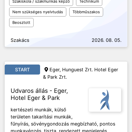
Szakiskola / szakmunkás képző
Technikum
Nem szükséges nyelvtudás
Többműszakos
Beosztott
Szakács
2026. 08. 05.
START
Eger, Hunguest Zrt. Hotel Eger
& Park Zrt.
Udvaros állás - Eger,
Hotel Eger & Park
kertészeti munkák, külső
területen takarítási munkák,
fűnyírás, sövénygondozás megbízható, pontos
munkavégzés, tiszta, rendezett megjelenés,