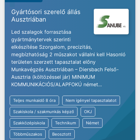
Gyártósori szerelő állás
Ausztriában
Led szalagok forrasztása
gyártmánytervek szerinti
elkészítése Szorgalom, precizitás,
megbízhatóság 2 műszakot vállalni kell Hasonló
területen szerzett tapasztalat előny
Munkavégzés Ausztriában – Diersbach Felső-
Ausztria (költözéssel jár) MINIMUM
KOMMUNIKÁCIÓS/ALAPFOKÚ német...
Teljes munkaidő 8 óra
Nem igényel tapasztalatot
Szakiskola / szakmunkás képző
OKJ
Szakközépiskola
Technikum
Német
Többműszakos
Beosztott