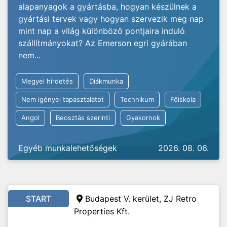
alapanyagok a gyártásba, hogyan készülnek a
gyártási tervek vagy hogyan szervezik meg nap
mint nap a világ különböző pontjaira induló
szállítmányokat? Az Emerson egri gyárában
nem...
Megyei hirdetés
Diákmunka
Nem igényel tapasztalatot
Technikum
Főiskola
Angol
Beosztás szerinti
Gyakornok
Egyéb munkalehetőségek
2026. 08. 06.
START
Budapest V. kerület, ZJ Retro
Properties Kft.