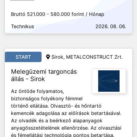
Bruttó 521.000 - 580.000 forint / Hónap
Technikus
2026. 08. 06.
START
Sirok, METALCONSTRUCT Zrt.
Melegüzemi targoncás
állás - Sirok
Az öntöde folyamatos,
biztonságos folyékony fémmel
történő ellátása. Olvasztó- és hőntartó
kemencék adagolása az előírások betartásával.
Az olvadék és a beérkező alapanyagok
anyagösszetételének ellenőrzése. Az olvasztási
és fémellátási technológia pontos betartása.