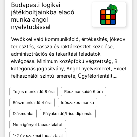
Budapesti logikai
játékboltjainkba eladó
munka angol
nyelvtudással
Vevőkkel való kommunikáció, értékesítés, jókedv
terjesztés, kassza és raktárkészlet kezelése,
adminisztrációs és takarítási feladatok
elvégzése. Minimum középfokú végzettség, B
kategóriás jogosítvány, Angol nyelvismeret, Excel
felhasználói szintű ismerete, Ügyfélorientált,...
Teljes munkaidő 8 óra
Részmunkaidő 6 óra
Részmunkaidő 4 óra
Időszakos munka
Diákmunka
Pályakezdő/friss diplomás
Nem igényel tapasztalatot
1-2 év szakmai tapasztalat