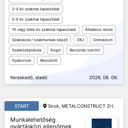
2-4 év szakmai tapasztalat
5-9 év szakmai tapasztalat
10 vagy több év szakmai tapasztalat
Általános iskola
Szakiskola / szakmunkás képző
OKJ
Gimnázium
Szakközépiskola
Angol
Beosztás szerinti
Gyakornok
Beosztott
Kereskedő, eladó
2026. 08. 06.
START
Sirok, METALCONSTRUCT Zrt.
Munkalehetőség
gyártásközi ellenőrnek