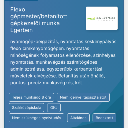
Flexo
gépmester/betanított
gépkezelői munka
Egerben
nyomógép-beigazítás, nyomtatás keskenypályás
flexo címkenyomógépen. nyomtatás
minőségének folyamatos ellenőrzése, színhelyes
nyomtatás. munkavégzés számítógépes
adminisztrálása. egyszerűbb karbantartási
műveletek elvégzése. Betanítás után önálló,
pontos, precíz munkavégzés, két...
Teljes munkaidő 8 óra
Nem igényel tapasztalatot
Szakközépiskola
OKJ
Nem szükséges nyelvtudás
Általános
Beosztott