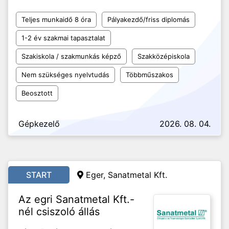
Teljes munkaidő 8 óra
Pályakezdő/friss diplomás
1-2 év szakmai tapasztalat
Szakiskola / szakmunkás képző
Szakközépiskola
Nem szükséges nyelvtudás
Többműszakos
Beosztott
Gépkezelő
2026. 08. 04.
START
Eger, Sanatmetal Kft.
Az egri Sanatmetal Kft.-
nél csiszoló állás