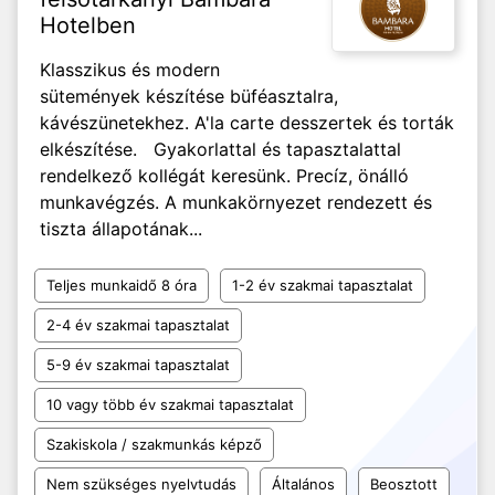
Hotelben
Klasszikus és modern
sütemények készítése büféasztalra,
kávészünetekhez. A'la carte desszertek és torták
elkészítése. Gyakorlattal és tapasztalattal
rendelkező kollégát keresünk. Precíz, önálló
munkavégzés. A munkakörnyezet rendezett és
tiszta állapotának...
Teljes munkaidő 8 óra
1-2 év szakmai tapasztalat
2-4 év szakmai tapasztalat
5-9 év szakmai tapasztalat
10 vagy több év szakmai tapasztalat
Szakiskola / szakmunkás képző
Nem szükséges nyelvtudás
Általános
Beosztott