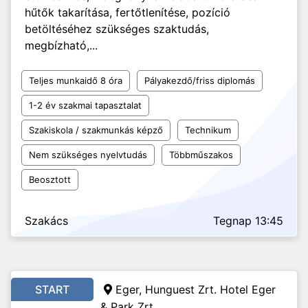
hűtők takarítása, fertőtlenítése, pozíció
betöltéséhez szükséges szaktudás,
megbízható,...
Teljes munkaidő 8 óra
Pályakezdő/friss diplomás
1-2 év szakmai tapasztalat
Szakiskola / szakmunkás képző
Technikum
Nem szükséges nyelvtudás
Többműszakos
Beosztott
Szakács
Tegnap 13:45
START
Eger, Hunguest Zrt. Hotel Eger
& Park Zrt.