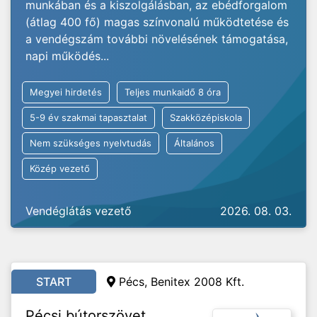
munkában és a kiszolgálásban, az ebédforgalom
(átlag 400 fő) magas színvonalú működtetése és
a vendégszám további növelésének támogatása,
napi működés...
Megyei hirdetés
Teljes munkaidő 8 óra
5-9 év szakmai tapasztalat
Szakközépiskola
Nem szükséges nyelvtudás
Általános
Közép vezető
Vendéglátás vezető
2026. 08. 03.
START
Pécs, Benitex 2008 Kft.
Pécsi bútorszövet