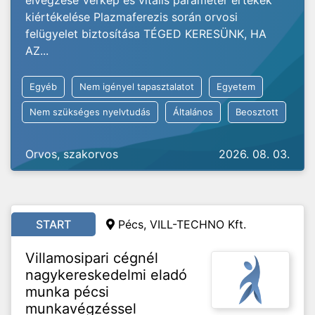
elvégzése Vérkép és vitális paraméter értékek
kiértékelése Plazmaferezis során orvosi
felügyelet biztosítása TÉGED KERESÜNK, HA
AZ...
Egyéb
Nem igényel tapasztalatot
Egyetem
Nem szükséges nyelvtudás
Általános
Beosztott
Orvos, szakorvos
2026. 08. 03.
START
Pécs, VILL-TECHNO Kft.
Villamosipari cégnél
nagykereskedelmi eladó
munka pécsi
munkavégzéssel