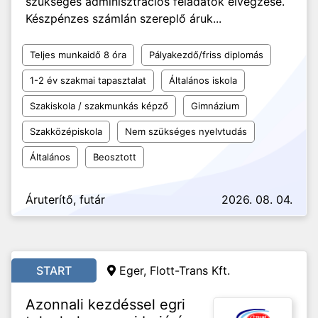
szükséges adminisztrációs feladatok elvégzése.
Készpénzes számlán szereplő áruk...
Teljes munkaidő 8 óra
Pályakezdő/friss diplomás
1-2 év szakmai tapasztalat
Általános iskola
Szakiskola / szakmunkás képző
Gimnázium
Szakközépiskola
Nem szükséges nyelvtudás
Általános
Beosztott
Áruterítő, futár
2026. 08. 04.
START
Eger, Flott-Trans Kft.
Azonnali kezdéssel egri