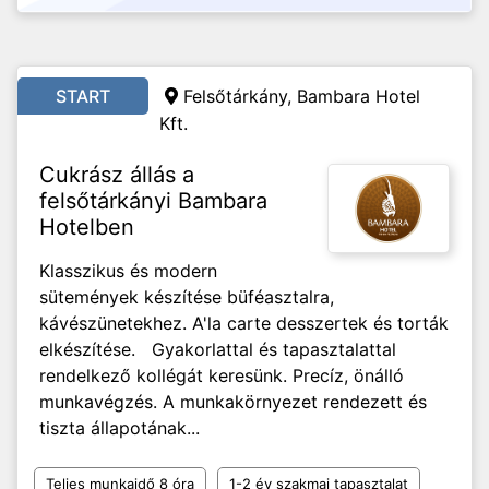
START
Felsőtárkány, Bambara Hotel
Kft.
Cukrász állás a
felsőtárkányi Bambara
Hotelben
Klasszikus és modern
sütemények készítése büféasztalra,
kávészünetekhez. A'la carte desszertek és torták
elkészítése. Gyakorlattal és tapasztalattal
rendelkező kollégát keresünk. Precíz, önálló
munkavégzés. A munkakörnyezet rendezett és
tiszta állapotának...
Teljes munkaidő 8 óra
1-2 év szakmai tapasztalat