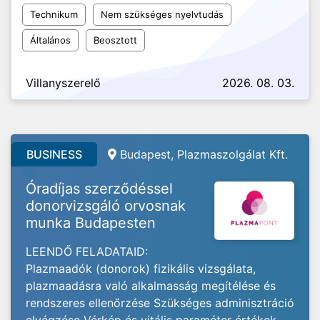
Technikum
Nem szükséges nyelvtudás
Általános
Beosztott
Villanyszerelő
2026. 08. 03.
BUSINESS
Budapest, Plazmaszolgálat Kft.
Óradíjas szerződéssel
donorvizsgáló orvosnak
munka Budapesten
LEENDŐ FELADATAID:
Plazmaadók (donorok) fizikális vizsgálata,
plazmaadásra való alkalmasság megítélése és
rendszeres ellenőrzése Szükséges adminisztráció