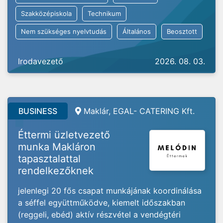
Szakközépiskola
Technikum
Nem szükséges nyelvtudás
Általános
Beosztott
Irodavezető
2026. 08. 03.
BUSINESS
Maklár, EGAL- CATERING Kft.
Éttermi üzletvezető
munka Makláron
tapasztalattal
rendelkezőknek
jelenlegi 20 fős csapat munkájának koordinálása
a séffel együttműködve, kiemelt időszakban
(reggeli, ebéd) aktív részvétel a vendégtéri