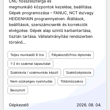
CNC hosszeszterga és
megmunkáló központok kezelése, beállítása.
Gépek programozása – FANUC, NCT és/vagy
HEIDENHAIN programnyelven. Átállások,
beállítások, szerszámcserék és korrekciók
elvégzése. Gépek alap szintű karbantartása,
tisztán tartása. Vállalatirányítási rendszerben
történő...
Teljes munkaidő 8 óra
Pályakezdő/friss diplomás
1-2 év szakmai tapasztalat
Szakiskola / szakmunkás képző
Szakközépiskola
Nem szükséges nyelvtudás
Többműszakos
Beosztott
Gépkezelő
2026. 08. 04.