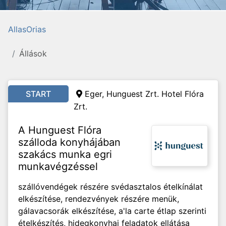
AllasOrias
Állások
START
Eger, Hunguest Zrt. Hotel Flóra
Zrt.
A Hunguest Flóra
szálloda konyhájában
szakács munka egri
munkavégzéssel
szállóvendégek részére svédasztalos ételkínálat
elkészítése, rendezvények részére menük,
gálavacsorák elkészítése, a'la carte étlap szerinti
ételkészítés, hidegkonyhai feladatok ellátása