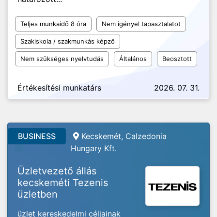
Teljes munkaidő 8 óra
Nem igényel tapasztalatot
Szakiskola / szakmunkás képző
Nem szükséges nyelvtudás
Általános
Beosztott
Értékesítési munkatárs
2026. 07. 31.
BUSINESS
Kecskemét, Calzedonia
Hungary Kft.
Üzletvezető állás
kecskeméti Tezenis
üzletben
üzlet kereskedelmi céljainak