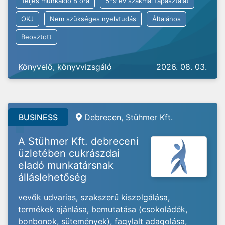
Teljes munkaidő 8 óra
5-9 év szakmai tapasztalat
OKJ
Nem szükséges nyelvtudás
Általános
Beosztott
Könyvelő, könyvvizsgáló
2026. 08. 03.
BUSINESS
Debrecen, Stühmer Kft.
A Stühmer Kft. debreceni
üzletében cukrászdai
eladó munkatársnak
álláslehetőség
vevők udvarias, szakszerű kiszolgálása,
termékek ajánlása, bemutatása (csokoládék,
bonbonok, sütemények), fagylalt adagolása,