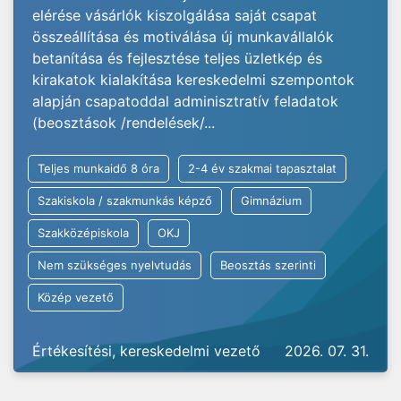
elérése vásárlók kiszolgálása saját csapat
összeállítása és motiválása új munkavállalók
betanítása és fejlesztése teljes üzletkép és
kirakatok kialakítása kereskedelmi szempontok
alapján csapatoddal adminisztratív feladatok
(beosztások /rendelések/...
Teljes munkaidő 8 óra
2-4 év szakmai tapasztalat
Szakiskola / szakmunkás képző
Gimnázium
Szakközépiskola
OKJ
Nem szükséges nyelvtudás
Beosztás szerinti
Közép vezető
Értékesítési, kereskedelmi vezető
2026. 07. 31.