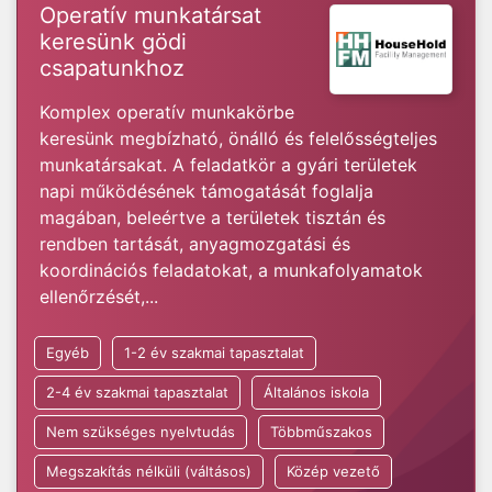
Operatív munkatársat
keresünk gödi
csapatunkhoz
Komplex operatív munkakörbe
keresünk megbízható, önálló és felelősségteljes
munkatársakat. A feladatkör a gyári területek
napi működésének támogatását foglalja
magában, beleértve a területek tisztán és
rendben tartását, anyagmozgatási és
koordinációs feladatokat, a munkafolyamatok
ellenőrzését,...
Egyéb
1-2 év szakmai tapasztalat
2-4 év szakmai tapasztalat
Általános iskola
Nem szükséges nyelvtudás
Többműszakos
Megszakítás nélküli (váltásos)
Közép vezető