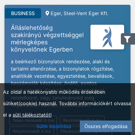
BUSINESS
Eger, Steel-Vent Eger Kft.
Álláslehetőség
szakirányú végzettséggel
mérlegképes
könyvelőnek Egerben
a beérkező bizonylatok rendezése, alaki és
tartalmi ellenőrzése, a bizonylatok rögzítése,
analitikák vezetése, egyeztetése, bevallások,
beszámolók készítése, önálló, pontos
munkavégzés, Szakirányú végzettséggel
Az oldal a hatékonyabb működés érdekében
rendelkezel, vagy tanulmányaid még
sütiket(cookie) használ. További információkért olvassa
folyamatban vannak. Rendelkezel...
el a
süti tájékoztatót!
Teljes munkaidő 8 óra
Részmunkaidő 6 óra
Sütik beállítása
Összes elfogadása
Részmunkaidő 4 óra
Pályakezdő/friss diplomás