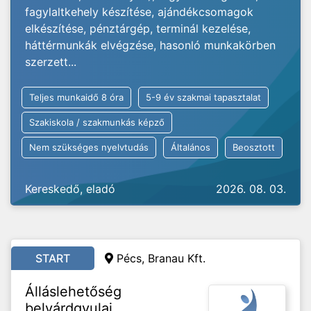
fagylaltkehely készítése, ajándékcsomagok
elkészítése, pénztárgép, terminál kezelése,
háttérmunkák elvégzése, hasonló munkakörben
szerzett...
Teljes munkaidő 8 óra
5-9 év szakmai tapasztalat
Szakiskola / szakmunkás képző
Nem szükséges nyelvtudás
Általános
Beosztott
Kereskedő, eladó
2026. 08. 03.
START
Pécs, Branau Kft.
Álláslehetőség
belvárdgyulai