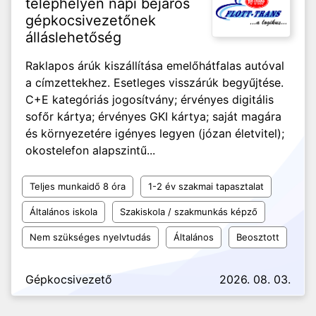
telephelyen napi bejárós
gépkocsivezetőnek
álláslehetőség
Raklapos árúk kiszállítása emelőhátfalas autóval
a címzettekhez. Esetleges visszárúk begyűjtése.
C+E kategóriás jogosítvány; érvényes digitális
sofőr kártya; érvényes GKI kártya; saját magára
és környezetére igényes legyen (józan életvitel);
okostelefon alapszintű...
Teljes munkaidő 8 óra
1-2 év szakmai tapasztalat
Általános iskola
Szakiskola / szakmunkás képző
Nem szükséges nyelvtudás
Általános
Beosztott
Gépkocsivezető
2026. 08. 03.