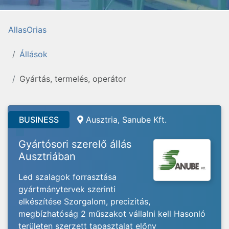
AllasOrias
Állások
Gyártás, termelés, operátor
BUSINESS
Ausztria, Sanube Kft.
Gyártósori szerelő állás
Ausztriában
Led szalagok forrasztása
gyártmánytervek szerinti
elkészítése Szorgalom, precizitás,
megbízhatóság 2 műszakot vállalni kell Hasonló
területen szerzett tapasztalat előny