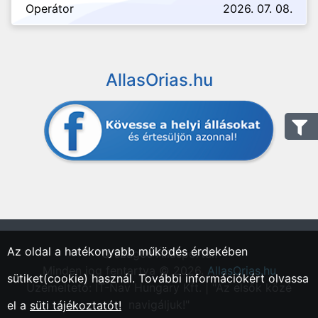
Operátor
2026. 07. 08.
AllasOrias.hu
Az oldal a hatékonyabb működés érdekében
"Országos Állásportál."
Minden jog fentartva © 2026.
AllasOrias.hu
sütiket(cookie) használ. További információkért olvassa
Üzemeltető: IT-Nav Hungary Kft. | "Az elsők közé
navigáljuk!"
el a
süti tájékoztatót!