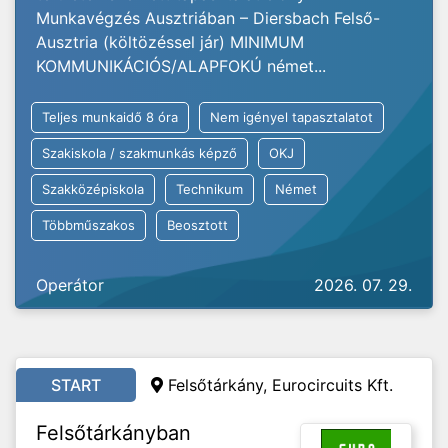
Munkavégzés Ausztriában – Diersbach Felső-
Ausztria (költözéssel jár) MINIMUM
KOMMUNIKÁCIÓS/ALAPFOKÚ német...
Teljes munkaidő 8 óra
Nem igényel tapasztalatot
Szakiskola / szakmunkás képző
OKJ
Szakközépiskola
Technikum
Német
Többműszakos
Beosztott
Operátor
2026. 07. 29.
START
Felsőtárkány, Eurocircuits Kft.
Felsőtárkányban