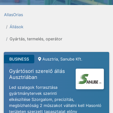
AllasOrias
Állások
Gyártás, termelés, operátor
BUSINESS
Ausztria, Sanube Kft.
Gyártósori szerelő állás
Ausztriában
Led szalagok forrasztása
gyártmánytervek szerinti
elkészítése Szorgalom, precizitás,
megbízhatóság 2 műszakot vállalni kell Hasonló
területen szerzett tapasztalat előny