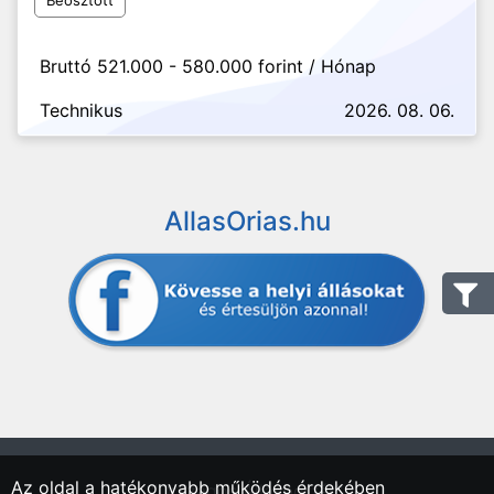
Beosztott
Bruttó 521.000 - 580.000 forint / Hónap
Technikus
2026. 08. 06.
AllasOrias.hu
Az oldal a hatékonyabb működés érdekében
"Országos Állásportál."