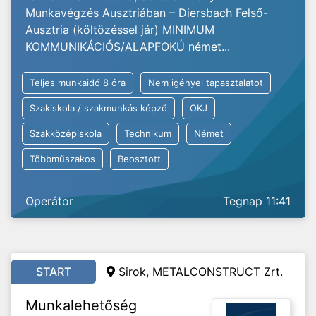
Munkavégzés Ausztriában – Diersbach Felső-
Ausztria (költözéssel jár) MINIMUM
KOMMUNIKÁCIÓS/ALAPFOKÚ német...
Teljes munkaidő 8 óra
Nem igényel tapasztalatot
Szakiskola / szakmunkás képző
OKJ
Szakközépiskola
Technikum
Német
Többműszakos
Beosztott
Operátor
Tegnap 11:41
START
Sirok, METALCONSTRUCT Zrt.
Munkalehetőség