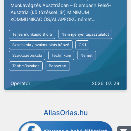
Munkavégzés Ausztriában – Diersbach Felső-
Ausztria (költözéssel jár) MINIMUM
KOMMUNIKÁCIÓS/ALAPFOKÚ német...
Teljes munkaidő 8 óra
Nem igényel tapasztalatot
Szakiskola / szakmunkás képző
OKJ
Szakközépiskola
Technikum
Német
Többműszakos
Beosztott
Operátor
2026. 07. 29.
AllasOrias.hu