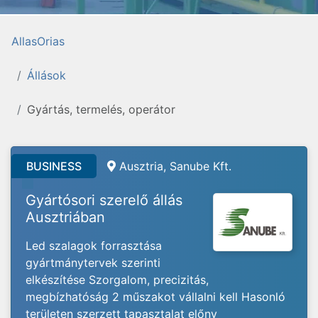
AllasOrias
Állások
Gyártás, termelés, operátor
BUSINESS
Ausztria, Sanube Kft.
Gyártósori szerelő állás
Ausztriában
Led szalagok forrasztása
gyártmánytervek szerinti
elkészítése Szorgalom, precizitás,
megbízhatóság 2 műszakot vállalni kell Hasonló
területen szerzett tapasztalat előny