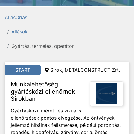
AllasOrias
Állások
Gyártás, termelés, operátor
START
Sirok, METALCONSTRUCT Zrt.
Munkalehetőség
gyártásközi ellenőrnek
Sirokban
Gyártásközi, méret- és vizuális
ellenőrzések pontos elvégzése. Az öntvények
jellemző hibáinak felismerése, például porozitás,
repedés, hidegfolyás, zárvány, sorja, öntési