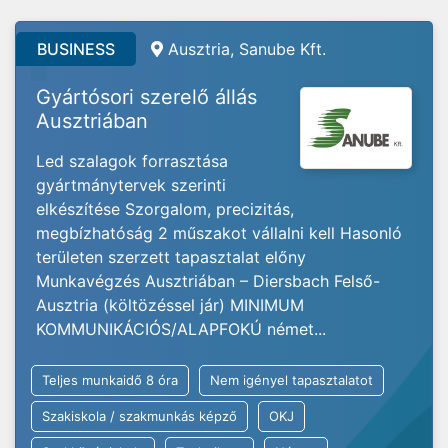
BUSINESS
Ausztria, Sanube Kft.
Gyártósori szerelő állás
Ausztriában
Led szalagok forrasztása
gyártmánytervek szerinti
elkészítése Szorgalom, precizitás,
megbízhatóság 2 műszakot vállalni kell Hasonló
területen szerzett tapasztalat előny
Munkavégzés Ausztriában – Diersbach Felső-
Ausztria (költözéssel jár) MINIMUM
KOMMUNIKÁCIÓS/ALAPFOKÚ német...
Teljes munkaidő 8 óra
Nem igényel tapasztalatot
Szakiskola / szakmunkás képző
OKJ