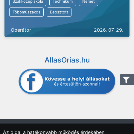
Szakközépiskola
Technikum
Német
Többműszakos
Beosztott
Operátor
2026. 07. 29.
AllasOrias.hu
Az oldal a hatékonyabb működés érdekében
"Országos Állásportál."