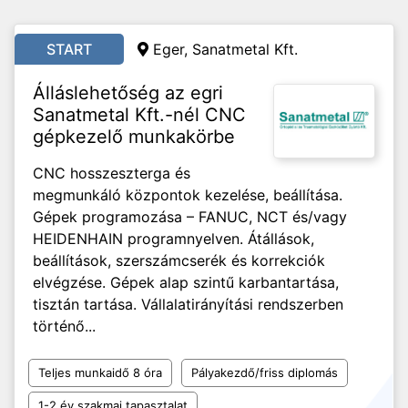
START
Eger, Sanatmetal Kft.
Álláslehetőség az egri
Sanatmetal Kft.-nél CNC
gépkezelő munkakörbe
CNC hosszeszterga és
megmunkáló központok kezelése, beállítása.
Gépek programozása – FANUC, NCT és/vagy
HEIDENHAIN programnyelven. Átállások,
beállítások, szerszámcserék és korrekciók
elvégzése. Gépek alap szintű karbantartása,
tisztán tartása. Vállalatirányítási rendszerben
történő...
Teljes munkaidő 8 óra
Pályakezdő/friss diplomás
1-2 év szakmai tapasztalat