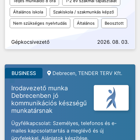
Teljes munkaidő 8 óra
1-2 év szakmai tapasztalat
Általános iskola
Szakiskola / szakmunkás képző
Nem szükséges nyelvtudás
Általános
Beosztott
Gépkocsivezető
2026. 08. 03.
BUSINESS
Debrecen, TENDER TERV Kft.
Irodavezető munka
Debrecenben jó
kommunikációs készségű
munkatársnak
Ügyfélkapcsolat: Személyes, telefonos és e-
mailes kapcsolattartás a meglévő és új
ügyfelekkel. Ajánlatok készítése.