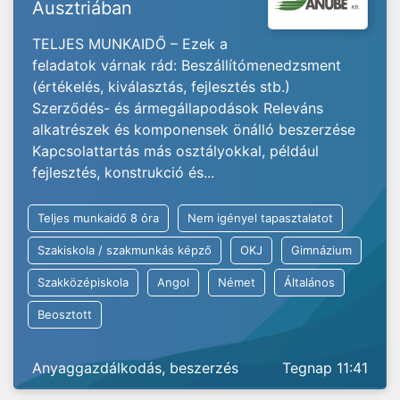
Ausztriában
TELJES MUNKAIDŐ – Ezek a
feladatok várnak rád: Beszállítómenedzsment
(értékelés, kiválasztás, fejlesztés stb.)
Szerződés- és ármegállapodások Releváns
alkatrészek és komponensek önálló beszerzése
Kapcsolattartás más osztályokkal, például
fejlesztés, konstrukció és...
Teljes munkaidő 8 óra
Nem igényel tapasztalatot
Szakiskola / szakmunkás képző
OKJ
Gimnázium
Szakközépiskola
Angol
Német
Általános
Beosztott
Anyaggazdálkodás, beszerzés
Tegnap 11:41