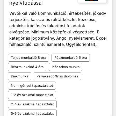
nyelvtudással
Vevőkkel való kommunikáció, értékesítés, jókedv
terjesztés, kassza és raktárkészlet kezelése,
adminisztrációs és takarítási feladatok
elvégzése. Minimum középfokú végzettség, B
kategóriás jogosítvány, Angol nyelvismeret, Excel
felhasználói szintű ismerete, Ügyfélorientált,...
Teljes munkaidő 8 óra
Részmunkaidő 6 óra
Részmunkaidő 4 óra
Időszakos munka
Diákmunka
Pályakezdő/friss diplomás
Nem igényel tapasztalatot
1-2 év szakmai tapasztalat
2-4 év szakmai tapasztalat
5-9 év szakmai tapasztalat