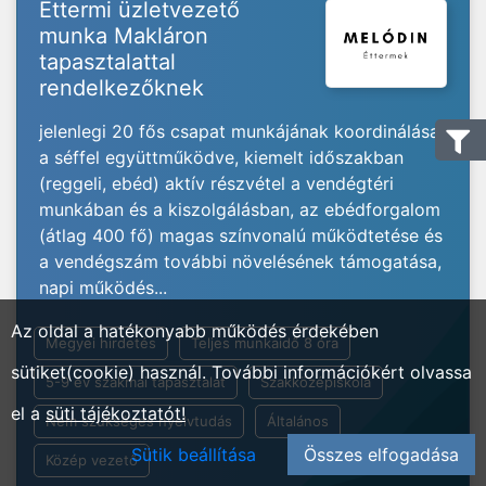
Éttermi üzletvezető
munka Makláron
tapasztalattal
rendelkezőknek
jelenlegi 20 fős csapat munkájának koordinálása
a séffel együttműködve, kiemelt időszakban
(reggeli, ebéd) aktív részvétel a vendégtéri
munkában és a kiszolgálásban, az ebédforgalom
(átlag 400 fő) magas színvonalú működtetése és
a vendégszám további növelésének támogatása,
napi működés...
Az oldal a hatékonyabb működés érdekében
Megyei hirdetés
Teljes munkaidő 8 óra
sütiket(cookie) használ. További információkért olvassa
5-9 év szakmai tapasztalat
Szakközépiskola
el a
süti tájékoztatót!
Nem szükséges nyelvtudás
Általános
Sütik beállítása
Összes elfogadása
Közép vezető