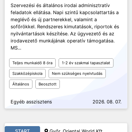
Szervezési és általános irodai adminisztratív
feladatok ellátása. Napi szintű kapcsolattartás a
meglévő és új partnerekkel, valamint a
sofőrökkel. Rendszeres kimutatások, riportok és
nyilvántartások készítése. Az ügyvezető és az
irodavezető munkájának operatív támogatása.
MS...
Teljes munkaidő 8 óra
1-2 év szakmai tapasztalat
Szakközépiskola
Nem szükséges nyelvtudás
Általános
Beosztott
Egyéb asszisztens
2026. 08. 07.
START
Győr, Oriental World Kft.