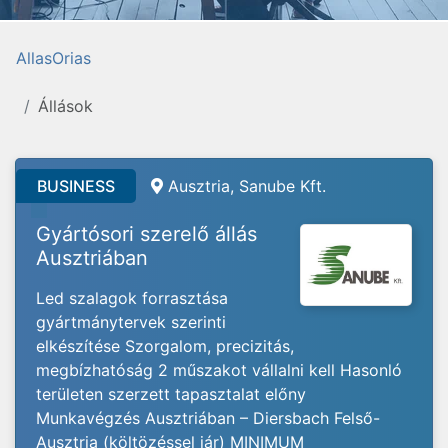
AllasOrias
Állások
BUSINESS
Ausztria, Sanube Kft.
Gyártósori szerelő állás
Ausztriában
Led szalagok forrasztása
gyártmánytervek szerinti
elkészítése Szorgalom, precizitás,
megbízhatóság 2 műszakot vállalni kell Hasonló
területen szerzett tapasztalat előny
Munkavégzés Ausztriában – Diersbach Felső-
Ausztria (költözéssel jár) MINIMUM