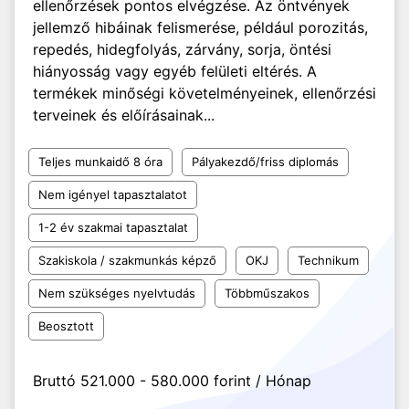
ellenőrzések pontos elvégzése. Az öntvények
jellemző hibáinak felismerése, például porozitás,
repedés, hidegfolyás, zárvány, sorja, öntési
hiányosság vagy egyéb felületi eltérés. A
termékek minőségi követelményeinek, ellenőrzési
terveinek és előírásainak...
Teljes munkaidő 8 óra
Pályakezdő/friss diplomás
Nem igényel tapasztalatot
1-2 év szakmai tapasztalat
Szakiskola / szakmunkás képző
OKJ
Technikum
Nem szükséges nyelvtudás
Többműszakos
Beosztott
Bruttó 521.000 - 580.000 forint / Hónap