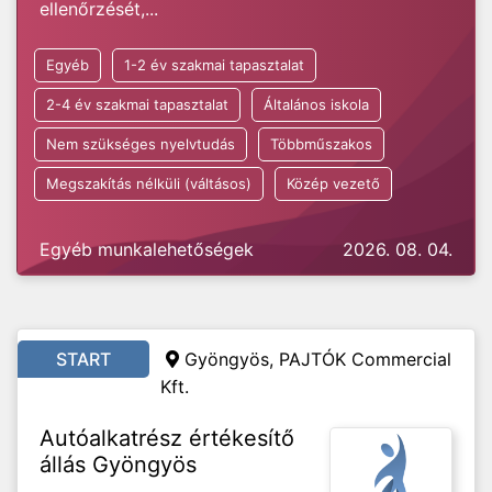
ellenőrzését,...
Egyéb
1-2 év szakmai tapasztalat
2-4 év szakmai tapasztalat
Általános iskola
Nem szükséges nyelvtudás
Többműszakos
Megszakítás nélküli (váltásos)
Közép vezető
Egyéb munkalehetőségek
2026. 08. 04.
START
Gyöngyös, PAJTÓK Commercial
Kft.
Autóalkatrész értékesítő
állás Gyöngyös