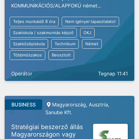
KOMMUNIKÁCIÓS/ALAPFOKÚ német...
Teljes munkaidő 8 óra
Nem igényel tapasztalatot
Szakiskola / szakmunkás képző
OKJ
Szakközépiskola
Technikum
Német
Többműszakos
Beosztott
Operátor
Tegnap 11:41
BUSINESS
Magyarország, Ausztria,
Sanube Kft.
Stratégiai beszerző állás
Magyarországon vagy