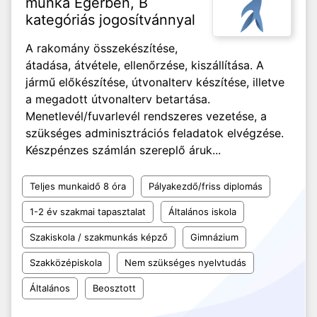
munka Egerben, B
kategóriás jogosítvánnyal
A rakomány összekészítése,
átadása, átvétele, ellenőrzése, kiszállítása. A
jármű előkészítése, útvonalterv készítése, illetve
a megadott útvonalterv betartása.
Menetlevél/fuvarlevél rendszeres vezetése, a
szükséges adminisztrációs feladatok elvégzése.
Készpénzes számlán szereplő áruk...
Teljes munkaidő 8 óra
Pályakezdő/friss diplomás
1-2 év szakmai tapasztalat
Általános iskola
Szakiskola / szakmunkás képző
Gimnázium
Szakközépiskola
Nem szükséges nyelvtudás
Általános
Beosztott