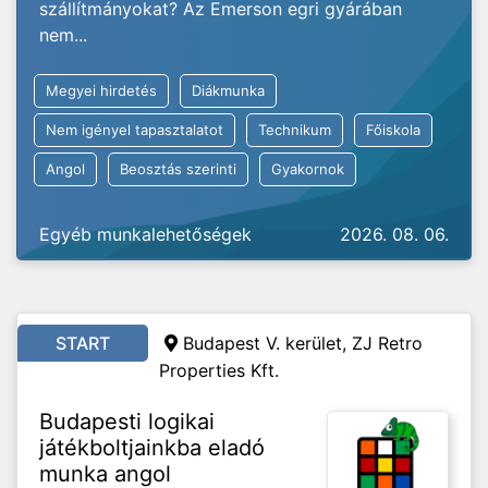
szállítmányokat? Az Emerson egri gyárában
nem...
Megyei hirdetés
Diákmunka
Nem igényel tapasztalatot
Technikum
Főiskola
Angol
Beosztás szerinti
Gyakornok
Egyéb munkalehetőségek
2026. 08. 06.
START
Budapest V. kerület, ZJ Retro
Properties Kft.
Budapesti logikai
játékboltjainkba eladó
munka angol