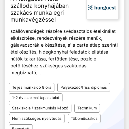
szálloda konyhájában
szakács munka egri
munkavégzéssel
szállóvendégek részére svédasztalos ételkínálat
elkészítése, rendezvények részére menük,
gálavacsorák elkészítése, a'la carte étlap szerinti
ételkészítés, hidegkonyhai feladatok ellátása
hűtők takarítása, fertőtlenítése, pozíció
betöltéséhez szükséges szaktudás,
megbízható,...
Teljes munkaidő 8 óra
Pályakezdő/friss diplomás
1-2 év szakmai tapasztalat
Szakiskola / szakmunkás képző
Technikum
Nem szükséges nyelvtudás
Többműszakos
Beosztott