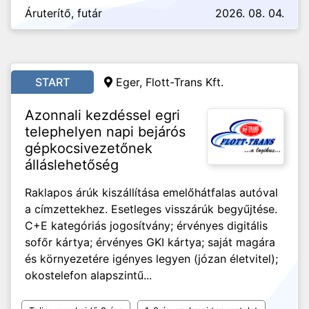
Áruterítő, futár
2026. 08. 04.
START
Eger, Flott-Trans Kft.
Azonnali kezdéssel egri
telephelyen napi bejárós
gépkocsivezetőnek
álláslehetőség
Raklapos árúk kiszállítása emelőhátfalas autóval
a címzettekhez. Esetleges visszárúk begyűjtése.
C+E kategóriás jogosítvány; érvényes digitális
sofőr kártya; érvényes GKI kártya; saját magára
és környezetére igényes legyen (józan életvitel);
okostelefon alapszintű...