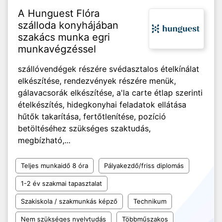
A Hunguest Flóra
szálloda konyhájában
szakács munka egri
munkavégzéssel
szállóvendégek részére svédasztalos ételkínálat
elkészítése, rendezvények részére menük,
gálavacsorák elkészítése, a'la carte étlap szerinti
ételkészítés, hidegkonyhai feladatok ellátása
hűtők takarítása, fertőtlenítése, pozíció
betöltéséhez szükséges szaktudás,
megbízható,...
Teljes munkaidő 8 óra
Pályakezdő/friss diplomás
1-2 év szakmai tapasztalat
Szakiskola / szakmunkás képző
Technikum
Nem szükséges nyelvtudás
Többműszakos