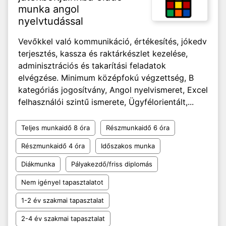
munka angol
nyelvtudással
Vevőkkel való kommunikáció, értékesítés, jókedv
terjesztés, kassza és raktárkészlet kezelése,
adminisztrációs és takarítási feladatok
elvégzése. Minimum középfokú végzettség, B
kategóriás jogosítvány, Angol nyelvismeret, Excel
felhasználói szintű ismerete, Ügyfélorientált,...
Teljes munkaidő 8 óra
Részmunkaidő 6 óra
Részmunkaidő 4 óra
Időszakos munka
Diákmunka
Pályakezdő/friss diplomás
Nem igényel tapasztalatot
1-2 év szakmai tapasztalat
2-4 év szakmai tapasztalat