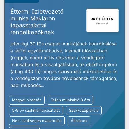
Éttermi üzletvezető
munka Makláron
tapasztalattal
rendelkezőknek
jelenlegi 20 fős csapat munkájának koordinálása
a séffel együttműködve, kiemelt időszakban
(reggeli, ebéd) aktív részvétel a vendégtéri
munkában és a kiszolgálásban, az ebédforgalom
(átlag 400 fő) magas színvonalú működtetése és
a vendégszám további növelésének támogatása,
napi működés...
Megyei hirdetés
Teljes munkaidő 8 óra
5-9 év szakmai tapasztalat
Szakközépiskola
Nem szükséges nyelvtudás
Általános