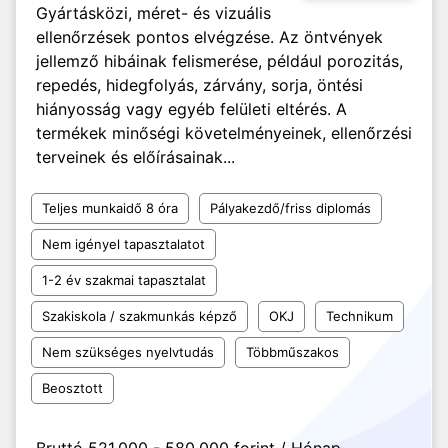
Gyártásközi, méret- és vizuális
ellenőrzések pontos elvégzése. Az öntvények
jellemző hibáinak felismerése, például porozitás,
repedés, hidegfolyás, zárvány, sorja, öntési
hiányosság vagy egyéb felületi eltérés. A
termékek minőségi követelményeinek, ellenőrzési
terveinek és előírásainak...
Teljes munkaidő 8 óra
Pályakezdő/friss diplomás
Nem igényel tapasztalatot
1-2 év szakmai tapasztalat
Szakiskola / szakmunkás képző
OKJ
Technikum
Nem szükséges nyelvtudás
Többműszakos
Beosztott