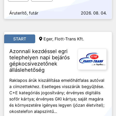
Áruterítő, futár
2026. 08. 04.
START
Eger, Flott-Trans Kft.
Azonnali kezdéssel egri
telephelyen napi bejárós
gépkocsivezetőnek
álláslehetőség
Raklapos árúk kiszállítása emelőhátfalas autóval
a címzettekhez. Esetleges visszárúk begyűjtése.
C+E kategóriás jogosítvány; érvényes digitális
sofőr kártya; érvényes GKI kártya; saját magára
és környezetére igényes legyen (józan életvitel);
okostelefon alapszintű...