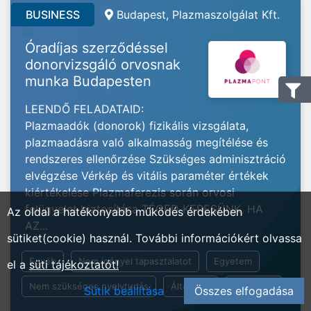
BUSINESS
Budapest, Plazmaszolgálat Kft.
Óradíjas szerződéssel
donorvizsgáló orvosnak
munka Budapesten
LEENDŐ FELADATAID:
Plazmaadók (donorok) fizikális vizsgálata,
plazmaadásra való alkalmasság megítélése és
rendszeres ellenőrzése Szükséges adminisztráció
elvégzése Vérkép és vitális paraméter értékek
kiértékelése Plazmaferezis során orvosi
felügyelet biztosítása TÉGED KERESÜNK, HA
Az oldal a hatékonyabb működés érdekében
AZ...
sütiket(cookie) használ. További információkért olvassa
Egyéb
Nem igényel tapasztalatot
Egyetem
el a
süti tájékoztatót!
Nem szükséges nyelvtudás
Általános
Beosztott
Sütik beállítása
Összes elfogadása