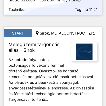
Bruttó 521.000 - 580.000 forint / Hónap
Technikus
Tegnap 11:21
START
Sirok, METALCONSTRUCT Zrt.
Melegüzemi targoncás
állás - Sirok
Az öntöde folyamatos,
biztonságos folyékony fémmel
történő ellátása. Olvasztó- és hőntartó
kemencék adagolása az előírások betartásával.
Az olvadék és a beérkező alapanyagok
anyagösszetételének ellenőrzése. Az olvasztási
és fémellátási technológia pontos betartása.
Targoncával történő...