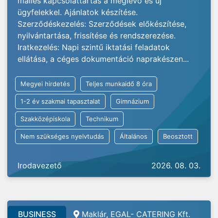
mailes kapcsolattartás a meglévő és új
ügyfelekkel. Ajánlatok készítése.
Szerződéskezelés: Szerződések előkészítése,
nyilvántartása, frissítése és rendszerezése.
Iratkezelés: Napi szintű iktatási feladatok
ellátása, a céges dokumentáció naprakészen...
Megyei hirdetés
Teljes munkaidő 8 óra
1-2 év szakmai tapasztalat
Gimnázium
Szakközépiskola
Technikum
Nem szükséges nyelvtudás
Általános
Beosztott
Irodavezető
2026. 08. 03.
BUSINESS
Maklár, EGAL- CATERING Kft.