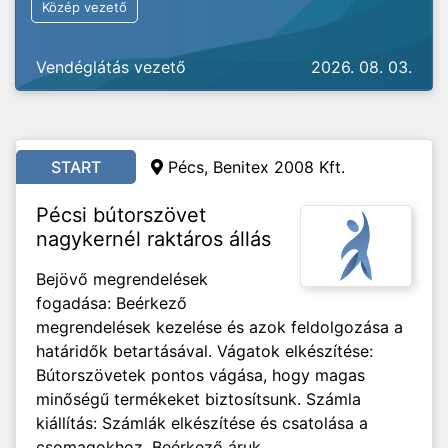
Közép vezető
Vendéglátás vezető
2026. 08. 03.
START
Pécs, Benitex 2008 Kft.
Pécsi bútorszövet
nagykernél raktáros állás
Bejövő megrendelések
fogadása: Beérkező
megrendelések kezelése és azok feldolgozása a
határidők betartásával. Vágatok elkészítése:
Bútorszövetek pontos vágása, hogy magas
minőségű termékeket biztosítsunk. Számla
kiállítás: Számlák elkészítése és csatolása a
csomagokhoz. Beérkező áruk...