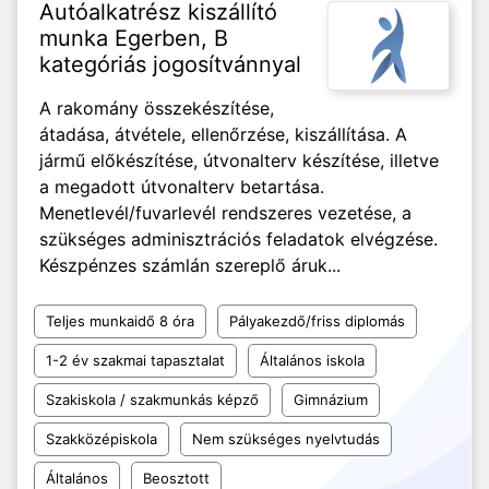
Autóalkatrész kiszállító
munka Egerben, B
kategóriás jogosítvánnyal
A rakomány összekészítése,
átadása, átvétele, ellenőrzése, kiszállítása. A
jármű előkészítése, útvonalterv készítése, illetve
a megadott útvonalterv betartása.
Menetlevél/fuvarlevél rendszeres vezetése, a
szükséges adminisztrációs feladatok elvégzése.
Készpénzes számlán szereplő áruk...
Teljes munkaidő 8 óra
Pályakezdő/friss diplomás
1-2 év szakmai tapasztalat
Általános iskola
Szakiskola / szakmunkás képző
Gimnázium
Szakközépiskola
Nem szükséges nyelvtudás
Általános
Beosztott