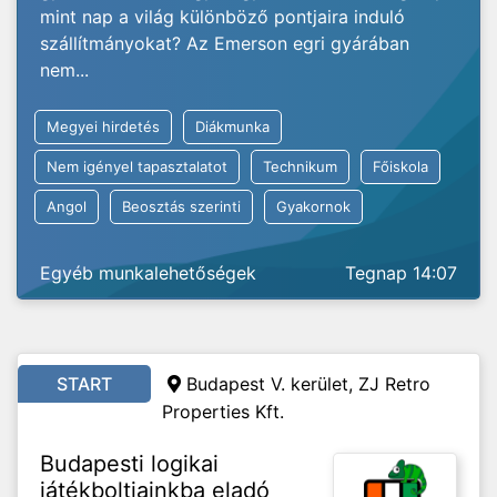
mint nap a világ különböző pontjaira induló
szállítmányokat? Az Emerson egri gyárában
nem...
Megyei hirdetés
Diákmunka
Nem igényel tapasztalatot
Technikum
Főiskola
Angol
Beosztás szerinti
Gyakornok
Egyéb munkalehetőségek
Tegnap 14:07
START
Budapest V. kerület, ZJ Retro
Properties Kft.
Budapesti logikai
játékboltjainkba eladó