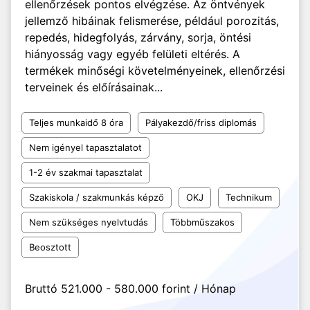
ellenőrzések pontos elvégzése. Az öntvények
jellemző hibáinak felismerése, például porozitás,
repedés, hidegfolyás, zárvány, sorja, öntési
hiányosság vagy egyéb felületi eltérés. A
termékek minőségi követelményeinek, ellenőrzési
terveinek és előírásainak...
Teljes munkaidő 8 óra
Pályakezdő/friss diplomás
Nem igényel tapasztalatot
1-2 év szakmai tapasztalat
Szakiskola / szakmunkás képző
OKJ
Technikum
Nem szükséges nyelvtudás
Többműszakos
Beosztott
Bruttó 521.000 - 580.000 forint / Hónap