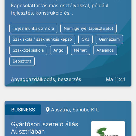
Kapcsolattartás más osztályokkal, például
fejlesztés, konstrukció és...
Teljes munkaidő 8 óra
Nem igényel tapasztalatot
Szakiskola / szakmunkás képző
OKJ
Gimnázium
Szakközépiskola
Angol
Német
Általános
Beosztott
Anyaggazdálkodás, beszerzés
Ma 11:41
BUSINESS
Ausztria, Sanube Kft.
Gyártósori szerelő állás
Ausztriában