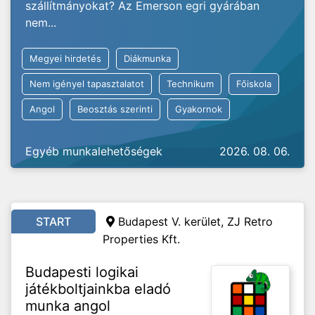
szállítmányokat? Az Emerson egri gyárában
nem...
Megyei hirdetés
Diákmunka
Nem igényel tapasztalatot
Technikum
Főiskola
Angol
Beosztás szerinti
Gyakornok
Egyéb munkalehetőségek
2026. 08. 06.
START
Budapest V. kerület, ZJ Retro
Properties Kft.
Budapesti logikai
játékboltjainkba eladó
munka angol