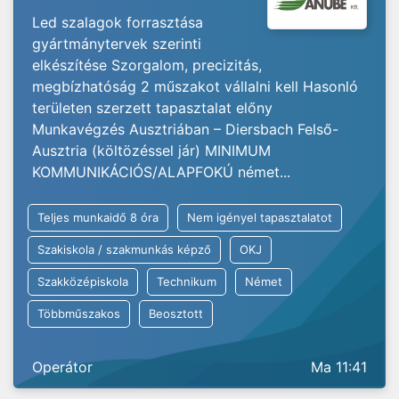
Led szalagok forrasztása
gyártmánytervek szerinti
elkészítése Szorgalom, precizitás,
megbízhatóság 2 műszakot vállalni kell Hasonló
területen szerzett tapasztalat előny
Munkavégzés Ausztriában – Diersbach Felső-
Ausztria (költözéssel jár) MINIMUM
KOMMUNIKÁCIÓS/ALAPFOKÚ német...
Teljes munkaidő 8 óra
Nem igényel tapasztalatot
Szakiskola / szakmunkás képző
OKJ
Szakközépiskola
Technikum
Német
Többműszakos
Beosztott
Operátor
Ma 11:41