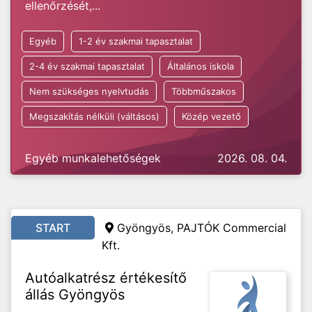
ellenőrzését,...
Egyéb
1-2 év szakmai tapasztalat
2-4 év szakmai tapasztalat
Általános iskola
Nem szükséges nyelvtudás
Többműszakos
Megszakítás nélküli (váltásos)
Közép vezető
Egyéb munkalehetőségek
2026. 08. 04.
START
Gyöngyös, PAJTÓK Commercial
Kft.
Autóalkatrész értékesítő
állás Gyöngyös