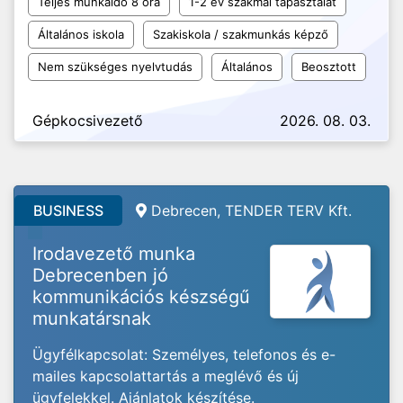
Teljes munkaidő 8 óra
1-2 év szakmai tapasztalat
Általános iskola
Szakiskola / szakmunkás képző
Nem szükséges nyelvtudás
Általános
Beosztott
Gépkocsivezető
2026. 08. 03.
BUSINESS
Debrecen, TENDER TERV Kft.
Irodavezető munka
Debrecenben jó
kommunikációs készségű
munkatársnak
Ügyfélkapcsolat: Személyes, telefonos és e-
mailes kapcsolattartás a meglévő és új
ügyfelekkel. Ajánlatok készítése.