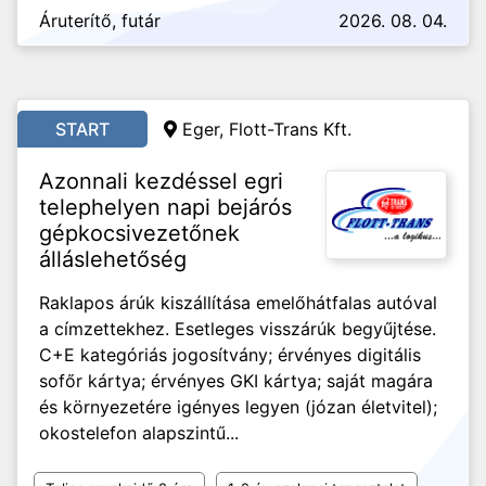
Áruterítő, futár
2026. 08. 04.
START
Eger, Flott-Trans Kft.
Azonnali kezdéssel egri
telephelyen napi bejárós
gépkocsivezetőnek
álláslehetőség
Raklapos árúk kiszállítása emelőhátfalas autóval
a címzettekhez. Esetleges visszárúk begyűjtése.
C+E kategóriás jogosítvány; érvényes digitális
sofőr kártya; érvényes GKI kártya; saját magára
és környezetére igényes legyen (józan életvitel);
okostelefon alapszintű...