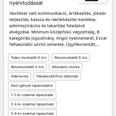
nyelvtudással
Vevőkkel való kommunikáció, értékesítés, jókedv
terjesztés, kassza és raktárkészlet kezelése,
adminisztrációs és takarítási feladatok
elvégzése. Minimum középfokú végzettség, B
kategóriás jogosítvány, Angol nyelvismeret, Excel
felhasználói szintű ismerete, Ügyfélorientált,...
Teljes munkaidő 8 óra
Részmunkaidő 6 óra
Részmunkaidő 4 óra
Időszakos munka
Diákmunka
Pályakezdő/friss diplomás
Nem igényel tapasztalatot
1-2 év szakmai tapasztalat
2-4 év szakmai tapasztalat
5-9 év szakmai tapasztalat