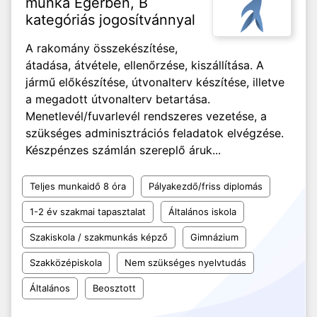
munka Egerben, B
kategóriás jogosítvánnyal
A rakomány összekészítése,
átadása, átvétele, ellenőrzése, kiszállítása. A
jármű előkészítése, útvonalterv készítése, illetve
a megadott útvonalterv betartása.
Menetlevél/fuvarlevél rendszeres vezetése, a
szükséges adminisztrációs feladatok elvégzése.
Készpénzes számlán szereplő áruk...
Teljes munkaidő 8 óra
Pályakezdő/friss diplomás
1-2 év szakmai tapasztalat
Általános iskola
Szakiskola / szakmunkás képző
Gimnázium
Szakközépiskola
Nem szükséges nyelvtudás
Általános
Beosztott