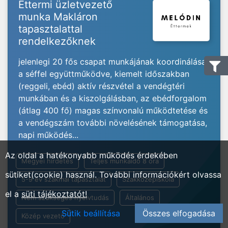
Éttermi üzletvezető
munka Makláron
tapasztalattal
rendelkezőknek
jelenlegi 20 fős csapat munkájának koordinálása
a séffel együttműködve, kiemelt időszakban
(reggeli, ebéd) aktív részvétel a vendégtéri
munkában és a kiszolgálásban, az ebédforgalom
(átlag 400 fő) magas színvonalú működtetése és
a vendégszám további növelésének támogatása,
napi működés...
Az oldal a hatékonyabb működés érdekében
Megyei hirdetés
Teljes munkaidő 8 óra
sütiket(cookie) használ. További információkért olvassa
5-9 év szakmai tapasztalat
Szakközépiskola
el a
süti tájékoztatót!
Nem szükséges nyelvtudás
Általános
Sütik beállítása
Összes elfogadása
Közép vezető