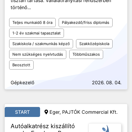
tisztán tartása. Vállalatirányítási rendszerben
történő...
Teljes munkaidő 8 óra
Pályakezdő/friss diplomás
1-2 év szakmai tapasztalat
Szakiskola / szakmunkás képző
Szakközépiskola
Nem szükséges nyelvtudás
Többműszakos
Beosztott
Gépkezelő
2026. 08. 04.
START
Eger, PAJTÓK Commercial Kft.
Autóalkatrész kiszállító