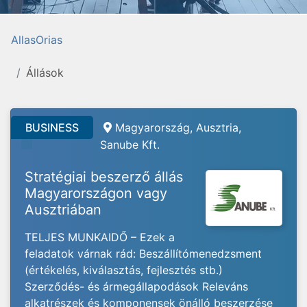
AllasOrias
Állások
BUSINESS
Magyarország, Ausztria,
Sanube Kft.
Stratégiai beszerző állás
Magyarországon vagy
Ausztriában
TELJES MUNKAIDŐ – Ezek a
feladatok várnak rád: Beszállítómenedzsment
(értékelés, kiválasztás, fejlesztés stb.)
Szerződés- és ármegállapodások Releváns
alkatrészek és komponensek önálló beszerzése