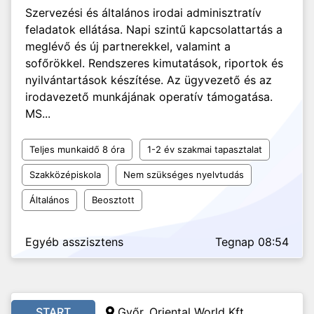
Szervezési és általános irodai adminisztratív
feladatok ellátása. Napi szintű kapcsolattartás a
meglévő és új partnerekkel, valamint a
sofőrökkel. Rendszeres kimutatások, riportok és
nyilvántartások készítése. Az ügyvezető és az
irodavezető munkájának operatív támogatása.
MS...
Teljes munkaidő 8 óra
1-2 év szakmai tapasztalat
Szakközépiskola
Nem szükséges nyelvtudás
Általános
Beosztott
Egyéb asszisztens
Tegnap 08:54
START
Győr, Oriental World Kft.