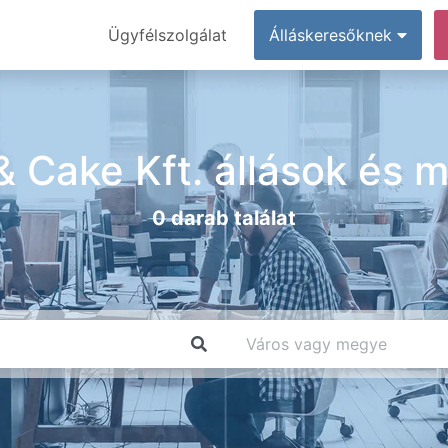
Ügyfélszolgálat
Álláskeresőknek
& Cake Kft. állások és 
0 darab találat