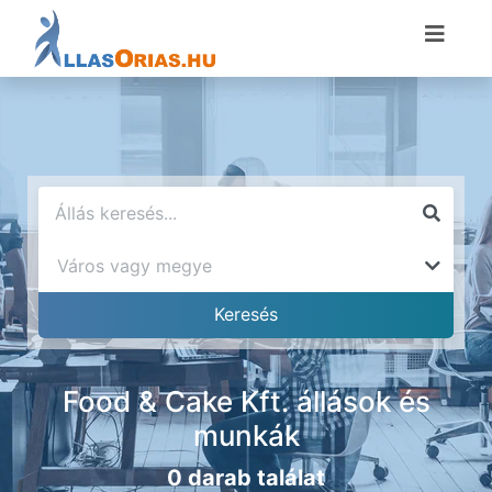
Food & Cake Kft. állások és
munkák
0 darab találat