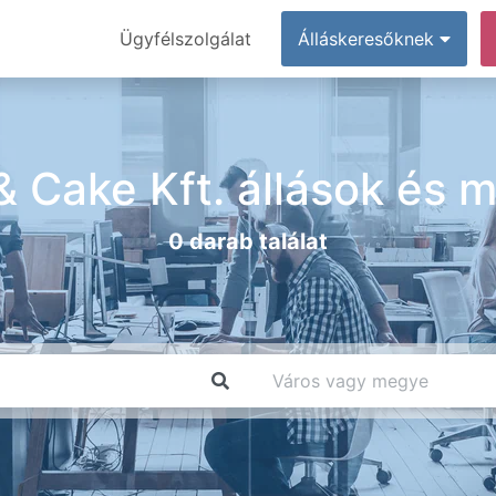
Ügyfélszolgálat
Álláskeresőknek
& Cake Kft. állások és 
0 darab találat