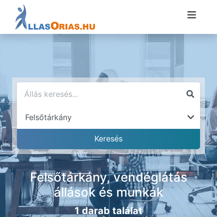
Felsőtárkány, vendéglátás
állások és munkák
1 darab találat