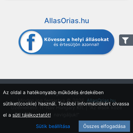
AllasOrias.hu
Az oldal a hatékonyabb működés érdekében
"Országos Állásportál."
Minden jog fentartva © 2026.
AllasOrias.hu
sütiket(cookie) használ. További információkért olvassa
Üzemeltető: IT-Nav Hungary Kft. | "Az elsők közé
navigáljuk!"
el a
süti tájékoztatót!
Sütik beállítása
Összes elfogadása