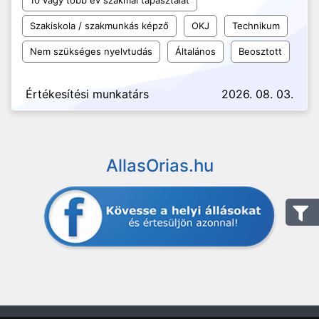
10 vagy több év szakmai tapasztalat
Szakiskola / szakmunkás képző
OKJ
Technikum
Nem szükséges nyelvtudás
Általános
Beosztott
Értékesítési munkatárs
2026. 08. 03.
AllasOrias.hu