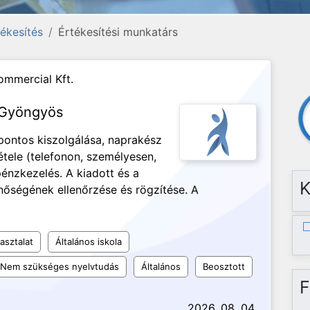
ékesítés
Értékesítési munkatárs
mmercial Kft.
s Gyöngyös
pontos kiszolgálása, naprakész
étele (telefonon, személyesen,
pénzkezelés. A kiadott és a
K
őségének ellenőrzése és rögzítése. A
asztalat
Általános iskola
Nem szükséges nyelvtudás
Általános
Beosztott
F
2026. 08. 04.