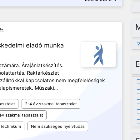
t.
eskedelmi eladó munka
E
zámára. Árajánlatkészítés.
olattartás. Raktárkészlet
szállítókkal kapcsolatos nem megfelelőségek
alapismeretek. Műszaki...
asztalat
2-4 év szakmai tapasztalat
év szakmai tapasztalat
Technikum
Nem szükséges nyelvtudás