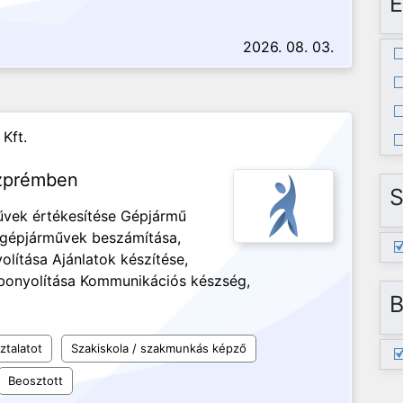
E
2026. 08. 03.
Kft.
szprémben
S
űvek értékesítése Gépjármű
t gépjárművek beszámítása,
olítása Ajánlatok készítése,
ebonyolítása Kommunikációs készség,
B
ztalatot
Szakiskola / szakmunkás képző
Beosztott