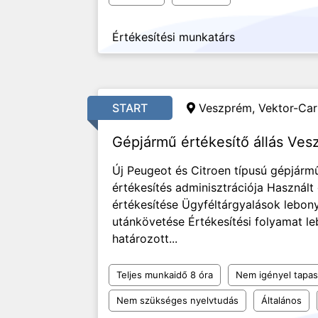
Értékesítési munkatárs
START
Veszprém, Vektor-Car 
Gépjármű értékesítő állás Ve
Új Peugeot és Citroen típusú gépjárm
értékesítés adminisztrációja Használ
értékesítése Ügyféltárgyalások lebony
utánkövetése Értékesítési folyamat l
határozott...
Teljes munkaidő 8 óra
Nem igényel tapas
Nem szükséges nyelvtudás
Általános