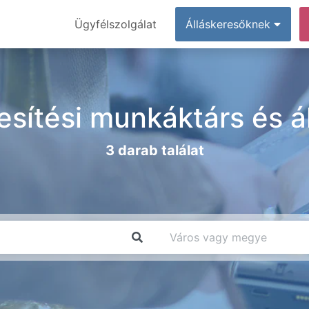
Ügyfélszolgálat
Álláskeresőknek
esítési munkáktárs és á
3 darab találat