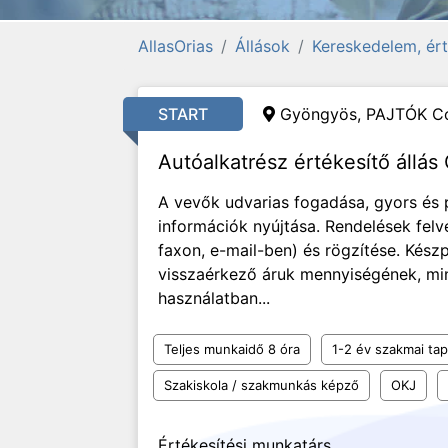
AllasOrias
Állások
Kereskedelem, ért
START
Gyöngyös, PAJTÓK Co
Autóalkatrész értékesítő állá
A vevők udvarias fogadása, gyors és 
információk nyújtása. Rendelések felv
faxon, e-mail-ben) és rögzítése. Kész
visszaérkező áruk mennyiségének, min
használatban...
Teljes munkaidő 8 óra
1-2 év szakmai tap
Szakiskola / szakmunkás képző
OKJ
Értékesítési munkatárs