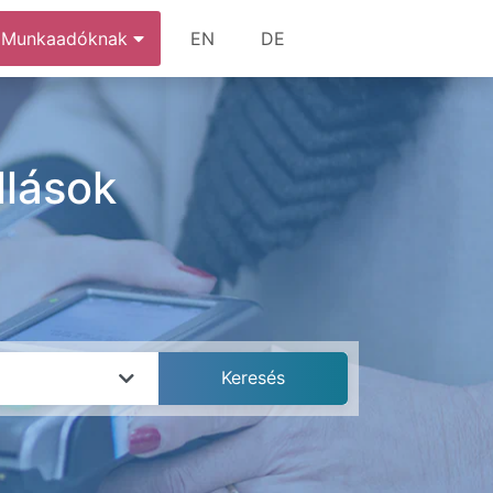
Munkaadóknak
EN
DE
llások