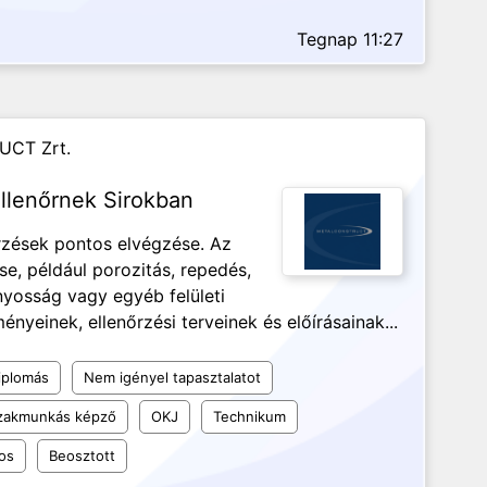
Tegnap 11:27
UCT Zrt.
llenőrnek Sirokban
őrzések pontos elvégzése. Az
se, például porozitás, repedés,
ányosság vagy egyéb felületi
nyeinek, ellenőrzési terveinek és előírásainak...
iplomás
Nem igényel tapasztalatot
szakmunkás képző
OKJ
Technikum
os
Beosztott