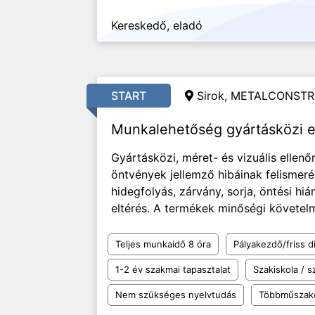
Kereskedő, eladó
START
Sirok, METALCONSTR
Munkalehetőség gyártásközi e
Gyártásközi, méret- és vizuális ellen
öntvények jellemző hibáinak felismeré
hidegfolyás, zárvány, sorja, öntési hi
eltérés. A termékek minőségi követelmé
Teljes munkaidő 8 óra
Pályakezdő/friss d
1-2 év szakmai tapasztalat
Szakiskola / 
Nem szükséges nyelvtudás
Többműszak