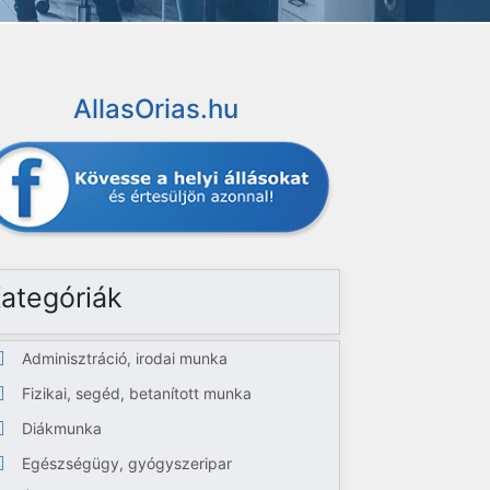
AllasOrias.hu
ategóriák
Adminisztráció, irodai munka
Fizikai, segéd, betanított munka
Diákmunka
Egészségügy, gyógyszeripar