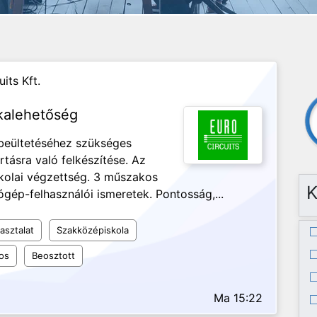
its Kft.
kalehetőség
 beültetéséhez szükséges
tásra való felkészítése. Az
kolai végzettség. 3 műszakos
K
gép-felhasználói ismeretek. Pontosság,...
asztalat
Szakközépiskola
os
Beosztott
Ma 15:22