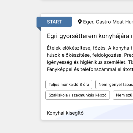
START
Eger, Gastro Meat Hun
Egri gyorsétterem konyhájára
Ételek előkészítése, főzés. A konyha t
húsok előkészítése, feldolgozása. Pr
Igényesség és higiénikus szemlélet. T
Fényképpel és telefonszámmal ellátott
Teljes munkaidő 8 óra
Nem igényel tapas
Szakiskola / szakmunkás képző
Nem szü
Konyhai kisegítő