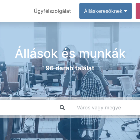
Ügyfélszolgálat
Álláskeresőknek
Állások és munkák
96 darab találat