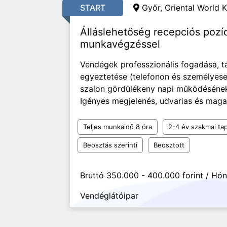
START
Győr, Oriental World K
Álláslehetőség recepciós pozí
munkavégzéssel
Vendégek professzionális fogadása, t
egyeztetése (telefonon és személyese
szalon gördülékeny napi működésének 
Igényes megjelenés, udvarias és maga
Teljes munkaidő 8 óra
2-4 év szakmai tap
Beosztás szerinti
Beosztott
Bruttó 350.000 - 400.000 forint / Hó
Vendéglátóipar