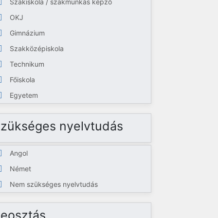
Szakiskola / szakmunkás képző
OKJ
Gimnázium
Szakközépiskola
Technikum
Főiskola
Egyetem
zükséges nyelvtudás
Angol
Német
Nem szükséges nyelvtudás
eosztás