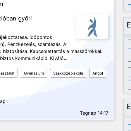
ft.
cióban győri
E
ájékoztatása. Időpontok
n). Pénzkezelés, számlázás. A
biztosítása. Kapcsolattartás a masszőrökkel.
biztos kommunikáció. Kiváló...
asztalat
Gimnázium
Szakközépiskola
Angol
nap
E
Tegnap 14:17