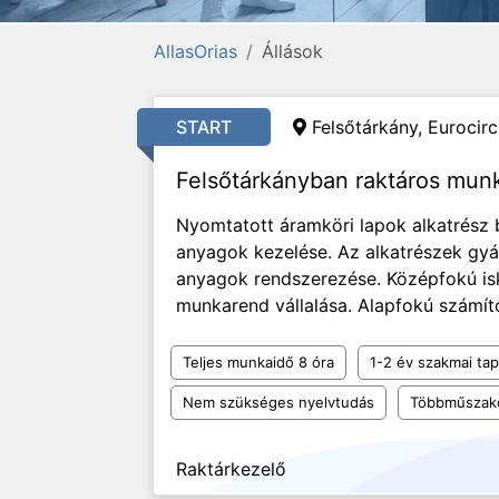
AllasOrias
Állások
START
Felsőtárkány, Eurocircu
Felsőtárkányban raktáros mun
Nyomtatott áramköri lapok alkatrész
anyagok kezelése. Az alkatrészek gyár
anyagok rendszerezése. Középfokú is
munkarend vállalása. Alapfokú számító
Teljes munkaidő 8 óra
1-2 év szakmai tap
Nem szükséges nyelvtudás
Többműszak
Raktárkezelő