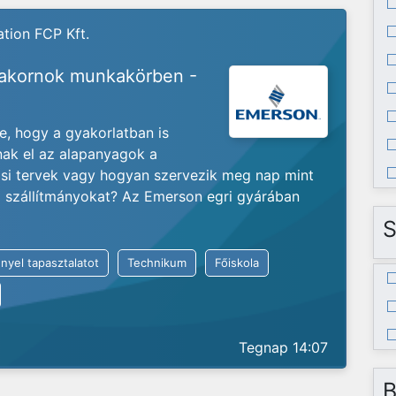
tion FCP Kft.
yakornok munkakörben -
je, hogy a gyakorlatban is
nak el az alapanyagok a
ási tervek vagy hogyan szervezik meg nap mint
ló szállítmányokat? Az Emerson egri gyárában
S
nyel tapasztalatot
Technikum
Főiskola
Tegnap 14:07
B