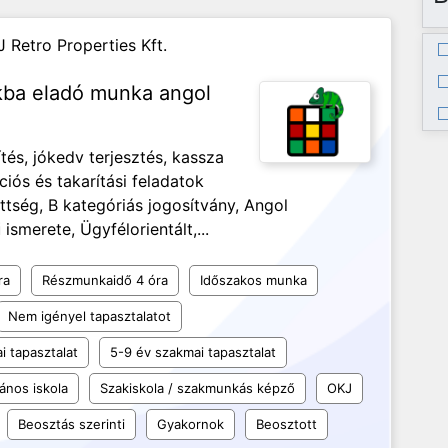
J Retro Properties Kft.
nkba eladó munka angol
és, jókedv terjesztés, kassza
ciós és takarítási feladatok
ség, B kategóriás jogosítvány, Angol
ismerete, Ügyfélorientált,...
ra
Részmunkaidő 4 óra
Időszakos munka
Nem igényel tapasztalatot
i tapasztalat
5-9 év szakmai tapasztalat
lános iskola
Szakiskola / szakmunkás képző
OKJ
Beosztás szerinti
Gyakornok
Beosztott