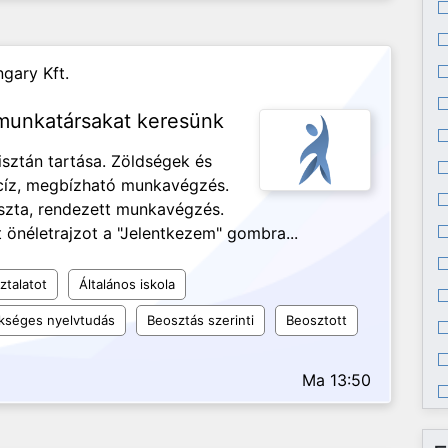
gary Kft.
 munkatársakat keresünk
isztán tartása. Zöldségek és
ecíz, megbízható munkavégzés.
iszta, rendezett munkavégzés.
 önéletrajzot a "Jelentkezem" gombra...
ztalatot
Általános iskola
kséges nyelvtudás
Beosztás szerinti
Beosztott
Ma 13:50