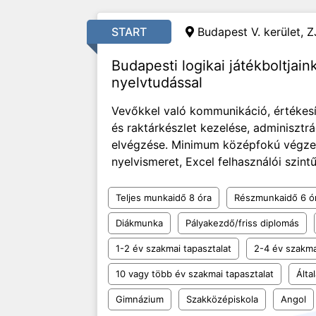
START
Budapest V. kerület, Z
Budapesti logikai játékboltjai
nyelvtudással
Vevőkkel való kommunikáció, értékesít
és raktárkészlet kezelése, adminisztrá
elvégzése. Minimum középfokú végzett
nyelvismeret, Excel felhasználói szintű 
Teljes munkaidő 8 óra
Részmunkaidő 6 ó
Diákmunka
Pályakezdő/friss diplomás
1-2 év szakmai tapasztalat
2-4 év szakma
10 vagy több év szakmai tapasztalat
Álta
Gimnázium
Szakközépiskola
Angol