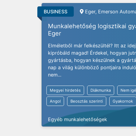
BUSINESS
Eger, Emerson Automa
Munkalehetőség logisztikai g
Eger
Elméletből már felkészültél? Itt az ide
kipróbáld magad! Érdekel, hogyan jut
gyártásba, hogyan készülnek a gyárt
nap a világ különböző pontjaira indu
nem...
Megyei hirdetés
Diákmunka
Nem igé
Angol
Beosztás szerinti
Gyakornok
Egyéb munkalehetőségek