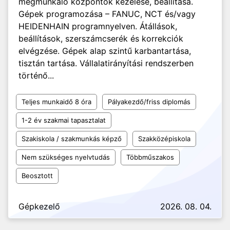
megmunkáló központok kezelése, beállítása.
Gépek programozása – FANUC, NCT és/vagy
HEIDENHAIN programnyelven. Átállások,
beállítások, szerszámcserék és korrekciók
elvégzése. Gépek alap szintű karbantartása,
tisztán tartása. Vállalatirányítási rendszerben
történő...
Teljes munkaidő 8 óra
Pályakezdő/friss diplomás
1-2 év szakmai tapasztalat
Szakiskola / szakmunkás képző
Szakközépiskola
Nem szükséges nyelvtudás
Többműszakos
Beosztott
Gépkezelő
2026. 08. 04.