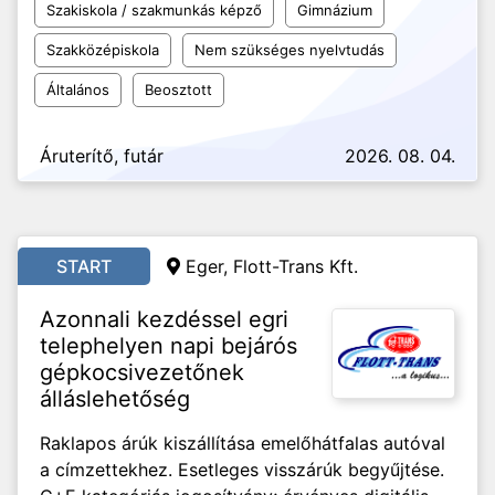
Szakiskola / szakmunkás képző
Gimnázium
Szakközépiskola
Nem szükséges nyelvtudás
Általános
Beosztott
Áruterítő, futár
2026. 08. 04.
START
Eger, Flott-Trans Kft.
Azonnali kezdéssel egri
telephelyen napi bejárós
gépkocsivezetőnek
álláslehetőség
Raklapos árúk kiszállítása emelőhátfalas autóval
a címzettekhez. Esetleges visszárúk begyűjtése.