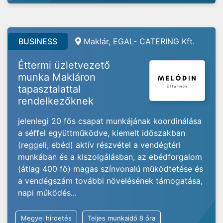
BUSINESS
Maklár, EGAL- CATERING Kft.
Éttermi üzletvezető
munka Makláron
tapasztalattal
rendelkezőknek
jelenlegi 20 fős csapat munkájának koordinálása
a séffel együttműködve, kiemelt időszakban
(reggeli, ebéd) aktív részvétel a vendégtéri
munkában és a kiszolgálásban, az ebédforgalom
(átlag 400 fő) magas színvonalú működtetése és
a vendégszám további növelésének támogatása,
napi működés...
Megyei hirdetés
Teljes munkaidő 8 óra