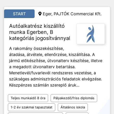
START
Eger, PAJTÓK Commercial Kft.
Autóalkatrész kiszállító
munka Egerben, B
kategóriás jogosítvánnyal
A rakomány összekészítése,
átadása, átvétele, ellenőrzése, kiszállítása. A
jármű előkészítése, útvonalterv készítése, illetve
a megadott útvonalterv betartása.
Menetlevél/fuvarlevél rendszeres vezetése, a
szükséges adminisztrációs feladatok elvégzése.
Készpénzes számlán szereplő áruk...
Teljes munkaidő 8 óra
Pályakezdő/friss diplomás
1-2 év szakmai tapasztalat
Általános iskola