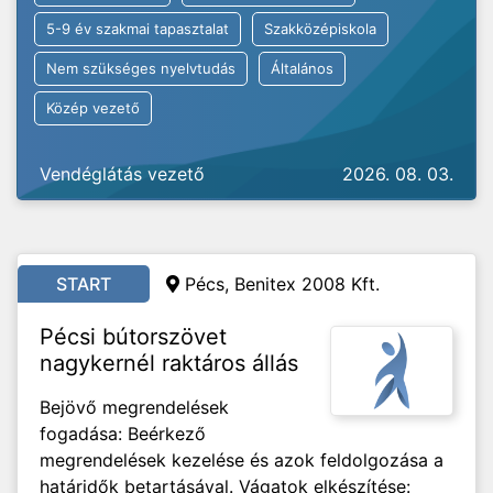
5-9 év szakmai tapasztalat
Szakközépiskola
Nem szükséges nyelvtudás
Általános
Közép vezető
Vendéglátás vezető
2026. 08. 03.
START
Pécs, Benitex 2008 Kft.
Pécsi bútorszövet
nagykernél raktáros állás
Bejövő megrendelések
fogadása: Beérkező
megrendelések kezelése és azok feldolgozása a
határidők betartásával. Vágatok elkészítése: