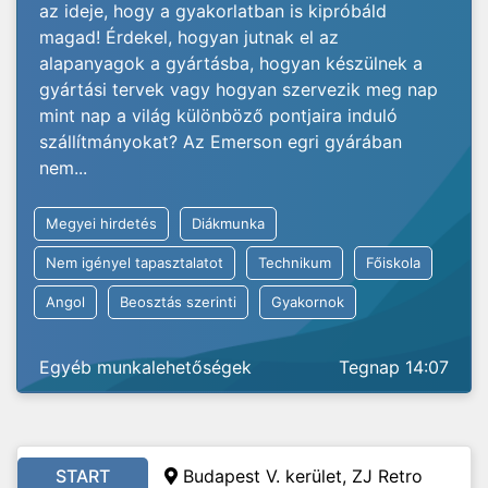
az ideje, hogy a gyakorlatban is kipróbáld
magad! Érdekel, hogyan jutnak el az
alapanyagok a gyártásba, hogyan készülnek a
gyártási tervek vagy hogyan szervezik meg nap
mint nap a világ különböző pontjaira induló
szállítmányokat? Az Emerson egri gyárában
nem...
Megyei hirdetés
Diákmunka
Nem igényel tapasztalatot
Technikum
Főiskola
Angol
Beosztás szerinti
Gyakornok
Egyéb munkalehetőségek
Tegnap 14:07
START
Budapest V. kerület, ZJ Retro