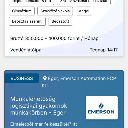
Teljes munkaidő 8 óra
2-4 év szakmai tapasztalat
Gimnázium
Szakközépiskola
Angol
Beosztás szerinti
Beosztott
Bruttó 350.000 - 400.000 forint / Hónap
Vendéglátóipar
Tegnap 14:17
BUSINESS
Eger, Emerson Automation FCP
Kft.
Munkalehetőség
logisztikai gyakornok
munkakörben - Eger
Elméletből már felkészültél? Itt