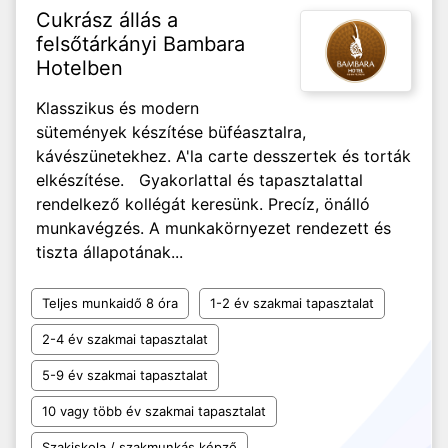
Cukrász állás a
felsőtárkányi Bambara
Hotelben
Klasszikus és modern
sütemények készítése büféasztalra,
kávészünetekhez. A'la carte desszertek és torták
elkészítése. Gyakorlattal és tapasztalattal
rendelkező kollégát keresünk. Precíz, önálló
munkavégzés. A munkakörnyezet rendezett és
tiszta állapotának...
Teljes munkaidő 8 óra
1-2 év szakmai tapasztalat
2-4 év szakmai tapasztalat
5-9 év szakmai tapasztalat
10 vagy több év szakmai tapasztalat
Szakiskola / szakmunkás képző