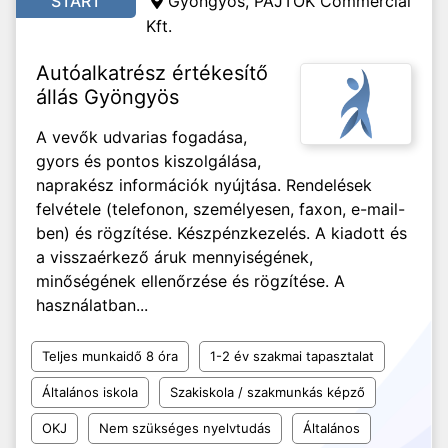
START
Gyöngyös, PAJTÓK Commercial
Kft.
Autóalkatrész értékesítő
állás Gyöngyös
A vevők udvarias fogadása,
gyors és pontos kiszolgálása,
naprakész információk nyújtása. Rendelések
felvétele (telefonon, személyesen, faxon, e-mail-
ben) és rögzítése. Készpénzkezelés. A kiadott és
a visszaérkező áruk mennyiségének,
minőségének ellenőrzése és rögzítése. A
használatban...
Teljes munkaidő 8 óra
1-2 év szakmai tapasztalat
Általános iskola
Szakiskola / szakmunkás képző
OKJ
Nem szükséges nyelvtudás
Általános