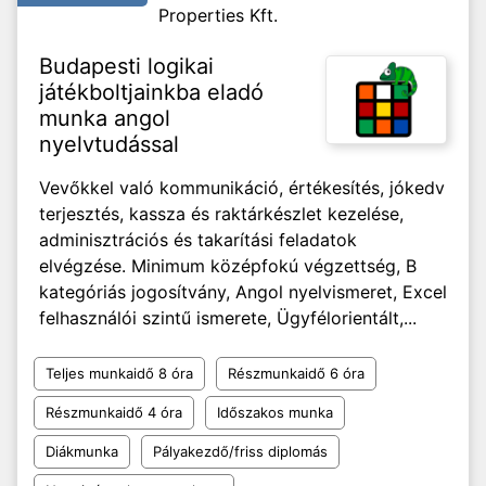
Properties Kft.
Budapesti logikai
játékboltjainkba eladó
munka angol
nyelvtudással
Vevőkkel való kommunikáció, értékesítés, jókedv
terjesztés, kassza és raktárkészlet kezelése,
adminisztrációs és takarítási feladatok
elvégzése. Minimum középfokú végzettség, B
kategóriás jogosítvány, Angol nyelvismeret, Excel
felhasználói szintű ismerete, Ügyfélorientált,...
Teljes munkaidő 8 óra
Részmunkaidő 6 óra
Részmunkaidő 4 óra
Időszakos munka
Diákmunka
Pályakezdő/friss diplomás