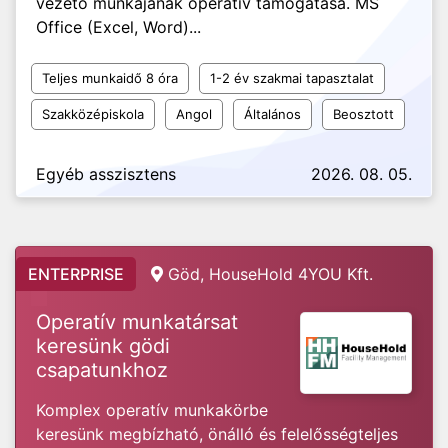
vezető munkájának operatív támogatása. MS
Office (Excel, Word)...
Teljes munkaidő 8 óra
1-2 év szakmai tapasztalat
Szakközépiskola
Angol
Általános
Beosztott
Egyéb asszisztens
2026. 08. 05.
ENTERPRISE
Göd, HouseHold 4YOU Kft.
Operatív munkatársat
keresünk gödi
csapatunkhoz
Komplex operatív munkakörbe
keresünk megbízható, önálló és felelősségteljes