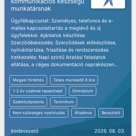
kommunikációs készségű
munkatársnak
Ügyfélkapcsolat: Személyes, telefonos és e-
mailes kapcsolattartás a meglévő és új
ügyfelekkel. Ajánlatok készítése.
Szerződéskezelés: Szerződések előkészítése,
nyilvántartása, frissítése és rendszerezése.
Iratkezelés: Napi szintű iktatási feladatok
ellátása, a céges dokumentáció naprakészen...
Megyei hirdetés
Teljes munkaidő 8 óra
1-2 év szakmai tapasztalat
Gimnázium
Szakközépiskola
Technikum
Nem szükséges nyelvtudás
Általános
Beosztott
Irodavezető
2026. 08. 03.