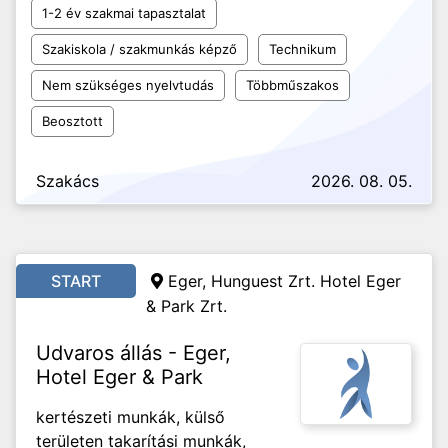
1-2 év szakmai tapasztalat
Szakiskola / szakmunkás képző
Technikum
Nem szükséges nyelvtudás
Többműszakos
Beosztott
Szakács
2026. 08. 05.
START
Eger, Hunguest Zrt. Hotel Eger
& Park Zrt.
Udvaros állás - Eger,
Hotel Eger & Park
kertészeti munkák, külső
területen takarítási munkák,