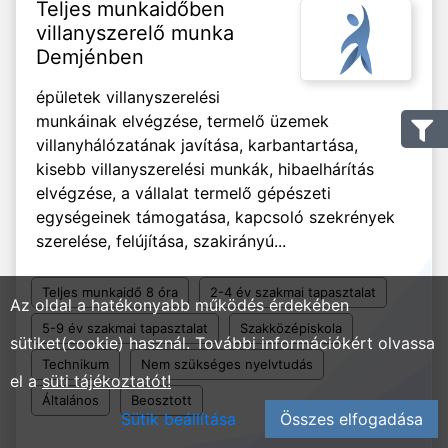
Teljes munkaidőben
villanyszerelő munka
Demjénben
épületek villanyszerelési
munkáinak elvégzése, termelő üzemek
villanyhálózatának javítása, karbantartása,
kisebb villanyszerelési munkák, hibaelhárítás
elvégzése, a vállalat termelő gépészeti
egységeinek támogatása, kapcsoló szekrények
szerelése, felújítása, szakirányú...
Teljes munkaidő 8 óra
2-4 év szakmai tapasztalat
Az oldal a hatékonyabb működés érdekében
5-9 év szakmai tapasztalat
Szakközépiskola
sütiket(cookie) használ. További információkért olvassa
Technikum
Nem szükséges nyelvtudás
el a
süti tájékoztatót!
Általános
Beosztott
Sütik beállítása
Összes elfogadása