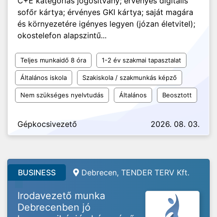
C+E kategóriás jogosítvány; érvényes digitális
sofőr kártya; érvényes GKI kártya; saját magára
és környezetére igényes legyen (józan életvitel);
okostelefon alapszintű...
Teljes munkaidő 8 óra
1-2 év szakmai tapasztalat
Általános iskola
Szakiskola / szakmunkás képző
Nem szükséges nyelvtudás
Általános
Beosztott
Gépkocsivezető
2026. 08. 03.
BUSINESS
Debrecen, TENDER TERV Kft.
Irodavezető munka
Debrecenben jó