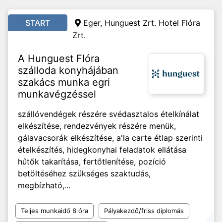
START
Eger, Hunguest Zrt. Hotel Flóra
Zrt.
A Hunguest Flóra
szálloda konyhájában
szakács munka egri
munkavégzéssel
szállóvendégek részére svédasztalos ételkínálat
elkészítése, rendezvények részére menük,
gálavacsorák elkészítése, a'la carte étlap szerinti
ételkészítés, hidegkonyhai feladatok ellátása
hűtők takarítása, fertőtlenítése, pozíció
betöltéséhez szükséges szaktudás,
megbízható,...
Teljes munkaidő 8 óra
Pályakezdő/friss diplomás