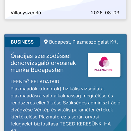
Villanyszerelő
2026. 08. 03.
BUSINESS
Budapest, Plazmaszolgálat Kft.
Óradíjas szerződéssel
donorvizsgáló orvosnak
munka Budapesten
LEENDŐ FELADATAID:
Plazmaadók (donorok) fizikális vizsgálata,
plazmaadásra való alkalmasság megítélése és
rendszeres ellenőrzése Szükséges adminisztráció
elvégzése Vérkép és vitális paraméter értékek
kiértékelése Plazmaferezis során orvosi
felügyelet biztosítása TÉGED KERESÜNK, HA
AZ...