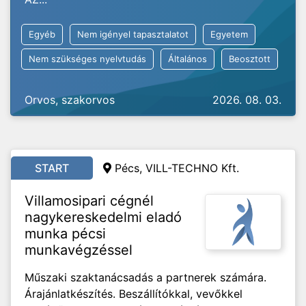
Egyéb
Nem igényel tapasztalatot
Egyetem
Nem szükséges nyelvtudás
Általános
Beosztott
Orvos, szakorvos
2026. 08. 03.
START
Pécs, VILL-TECHNO Kft.
Villamosipari cégnél
nagykereskedelmi eladó
munka pécsi
munkavégzéssel
Műszaki szaktanácsadás a partnerek számára.
Árajánlatkészítés. Beszállítókkal, vevőkkel