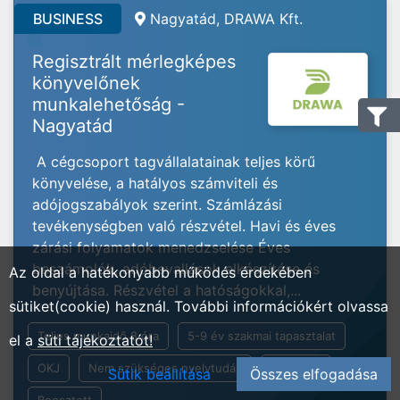
BUSINESS
Nagyatád, DRAWA Kft.
Regisztrált mérlegképes
könyvelőnek
munkalehetőság -
Nagyatád
A cégcsoport tagvállalatainak teljes körű
könyvelése, a hatályos számviteli és
adójogszabályok szerint. Számlázási
tevékenységben való részvétel. Havi és éves
zárási folyamatok menedzselése Éves
beszámolók, adóbevallások elkészítése és
Az oldal a hatékonyabb működés érdekében
benyújtása. Részvétel a hatóságokkal,...
sütiket(cookie) használ. További információkért olvassa
Teljes munkaidő 8 óra
5-9 év szakmai tapasztalat
el a
süti tájékoztatót!
OKJ
Nem szükséges nyelvtudás
Általános
Sütik beállítása
Összes elfogadása