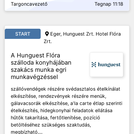
Targoncavezető
Tegnap 11:18
START
Eger, Hunguest Zrt. Hotel Flóra
Zrt.
A Hunguest Flóra
szálloda konyhájában
szakács munka egri
munkavégzéssel
szállóvendégek részére svédasztalos ételkínálat
elkészítése, rendezvények részére menük,
gálavacsorák elkészítése, a'la carte étlap szerinti
ételkészítés, hidegkonyhai feladatok ellátása
hűtők takarítása, fertőtlenítése, pozíció
betöltéséhez szükséges szaktudás,
megbízható,...