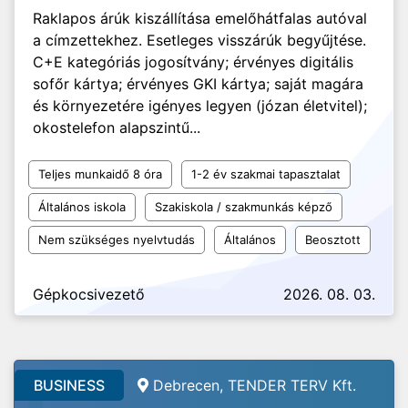
Raklapos árúk kiszállítása emelőhátfalas autóval
a címzettekhez. Esetleges visszárúk begyűjtése.
C+E kategóriás jogosítvány; érvényes digitális
sofőr kártya; érvényes GKI kártya; saját magára
és környezetére igényes legyen (józan életvitel);
okostelefon alapszintű...
Teljes munkaidő 8 óra
1-2 év szakmai tapasztalat
Általános iskola
Szakiskola / szakmunkás képző
Nem szükséges nyelvtudás
Általános
Beosztott
Gépkocsivezető
2026. 08. 03.
BUSINESS
Debrecen, TENDER TERV Kft.