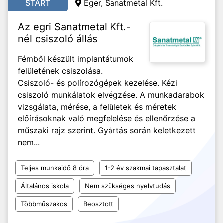
START
Eger, Sanatmetal Kft.
Az egri Sanatmetal Kft.-
nél csiszoló állás
Fémből készült implantátumok
felületének csiszolása.
Csiszoló- és polírozógépek kezelése. Kézi
csiszoló munkálatok elvégzése. A munkadarabok
vizsgálata, mérése, a felületek és méretek
előírásoknak való megfelelése és ellenőrzése a
műszaki rajz szerint. Gyártás során keletkezett
nem...
Teljes munkaidő 8 óra
1-2 év szakmai tapasztalat
Általános iskola
Nem szükséges nyelvtudás
Többműszakos
Beosztott