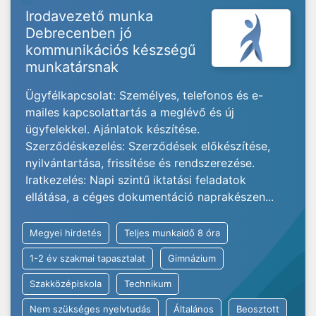
Irodavezető munka
Debrecenben jó
kommunikációs készségű
munkatársnak
Ügyfélkapcsolat: Személyes, telefonos és e-
mailes kapcsolattartás a meglévő és új
ügyfelekkel. Ajánlatok készítése.
Szerződéskezelés: Szerződések előkészítése,
nyilvántartása, frissítése és rendszerezése.
Iratkezelés: Napi szintű iktatási feladatok
ellátása, a céges dokumentáció naprakészen...
Megyei hirdetés
Teljes munkaidő 8 óra
1-2 év szakmai tapasztalat
Gimnázium
Szakközépiskola
Technikum
Nem szükséges nyelvtudás
Általános
Beosztott