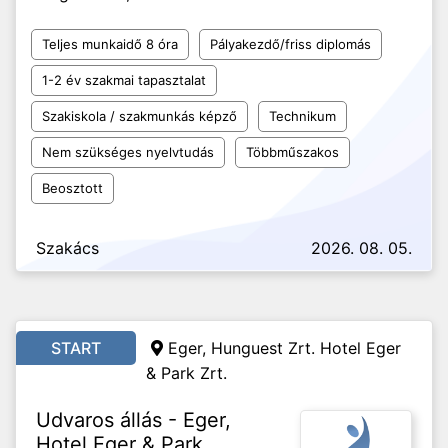
Teljes munkaidő 8 óra
Pályakezdő/friss diplomás
1-2 év szakmai tapasztalat
Szakiskola / szakmunkás képző
Technikum
Nem szükséges nyelvtudás
Többműszakos
Beosztott
Szakács
2026. 08. 05.
START
Eger, Hunguest Zrt. Hotel Eger
& Park Zrt.
Udvaros állás - Eger,
Hotel Eger & Park