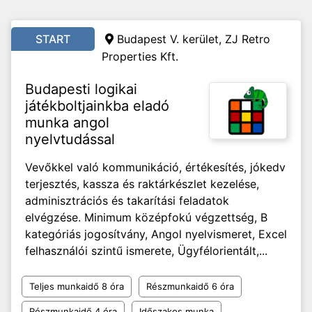
START
Budapest V. kerület, ZJ Retro
Properties Kft.
Budapesti logikai
játékboltjainkba eladó
munka angol
nyelvtudással
Vevőkkel való kommunikáció, értékesítés, jókedv
terjesztés, kassza és raktárkészlet kezelése,
adminisztrációs és takarítási feladatok
elvégzése. Minimum középfokú végzettség, B
kategóriás jogosítvány, Angol nyelvismeret, Excel
felhasználói szintű ismerete, Ügyfélorientált,...
Teljes munkaidő 8 óra
Részmunkaidő 6 óra
Részmunkaidő 4 óra
Időszakos munka