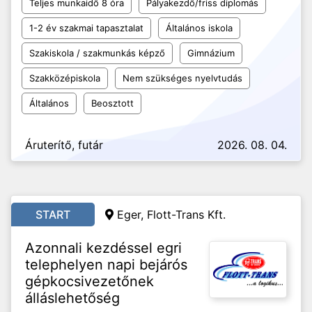
Teljes munkaidő 8 óra
Pályakezdő/friss diplomás
1-2 év szakmai tapasztalat
Általános iskola
Szakiskola / szakmunkás képző
Gimnázium
Szakközépiskola
Nem szükséges nyelvtudás
Általános
Beosztott
Áruterítő, futár
2026. 08. 04.
START
Eger, Flott-Trans Kft.
Azonnali kezdéssel egri
telephelyen napi bejárós
gépkocsivezetőnek
álláslehetőség