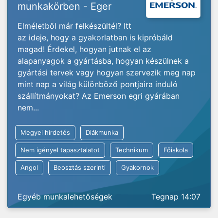
munkakörben - Eger
Elméletből már felkészültél? Itt
az ideje, hogy a gyakorlatban is kipróbáld
magad! Érdekel, hogyan jutnak el az
alapanyagok a gyártásba, hogyan készülnek a
gyártási tervek vagy hogyan szervezik meg nap
mint nap a világ különböző pontjaira induló
szállítmányokat? Az Emerson egri gyárában
nem...
Megyei hirdetés
Diákmunka
Nem igényel tapasztalatot
Technikum
Főiskola
Angol
Beosztás szerinti
Gyakornok
Egyéb munkalehetőségek
Tegnap 14:07