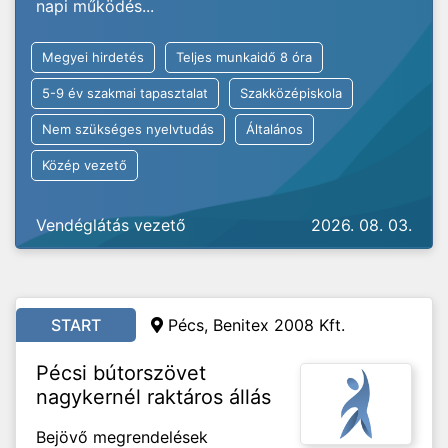
napi működés...
Megyei hirdetés
Teljes munkaidő 8 óra
5-9 év szakmai tapasztalat
Szakközépiskola
Nem szükséges nyelvtudás
Általános
Közép vezető
Vendéglátás vezető
2026. 08. 03.
START
Pécs, Benitex 2008 Kft.
Pécsi bútorszövet
nagykernél raktáros állás
Bejövő megrendelések