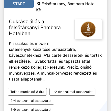
START
Felsőtárkány, Bambara Hotel
Kft.
Cukrász állás a
felsőtárkányi Bambara
Hotelben
Klasszikus és modern
sütemények készítése büféasztalra,
kávészünetekhez. A'la carte desszertek és torták
elkészítése. Gyakorlattal és tapasztalattal
rendelkező kollégát keresünk. Precíz, önálló
munkavégzés. A munkakörnyezet rendezett és
tiszta állapotának...
Teljes munkaidő 8 óra
1-2 év szakmai tapasztalat
2-4 év szakmai tapasztalat
5-9 év szakmai tapasztalat