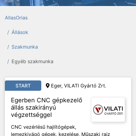
AllasOrias
Állások
Szakmunka
Egyéb szakmunka
START
Eger, VILATI Gyártó Zrt.
Egerben CNC gépkezelő
állás szakirányú
végzettséggel
CNC vezérlésű hajlítógépek,
lemezkivágó gépek, kezelése, Műszaki rajz