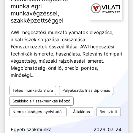
munka egri
munkavégzéssel,
szakképzettséggel
AWI hegesztési munkafolyamatok elvégzése,
alkatrészek sorjázása, csiszolása.
Fémszerkezetek összeállítása. AWI hegesztési
technikák ismerete, használata. Releváns fémipari
végzettség, műszaki rajzolvasási ismeret.
Megbízhatóság, önálló, precíz, pontos,
minőségi...
Teljes munkaidő 8 óra
Pályakezdő/friss diplomás
Szakiskola / szakmunkás képző
Nem szükséges nyelvtudás
Általános
Beosztott
Egyéb szakmunka
2026. 07. 24.