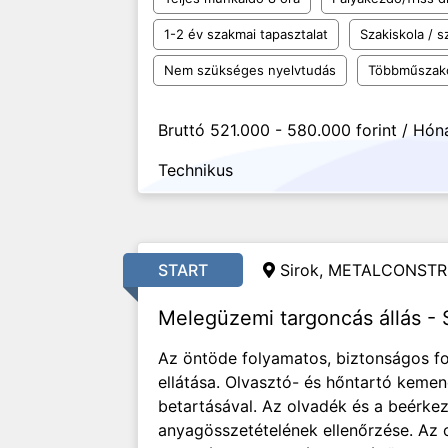
1-2 év szakmai tapasztalat
Szakiskola / 
Nem szükséges nyelvtudás
Többműszak
Bruttó 521.000 - 580.000 forint / Hón
Technikus
START
Sirok, METALCONSTR
Melegüzemi targoncás állás - 
Az öntöde folyamatos, biztonságos f
ellátása. Olvasztó- és hőntartó keme
betartásával. Az olvadék és a beérk
anyagösszetételének ellenőrzése. Az o