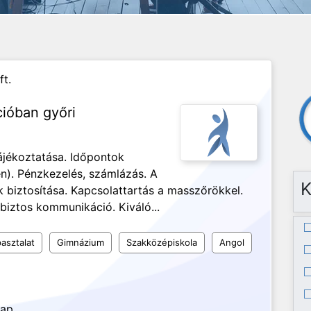
ft.
cióban győri
ájékoztatása. Időpontok
n). Pénzkezelés, számlázás. A
K
biztosítása. Kapcsolattartás a masszőrökkel.
biztos kommunikáció. Kiváló...
asztalat
Gimnázium
Szakközépiskola
Angol
nap