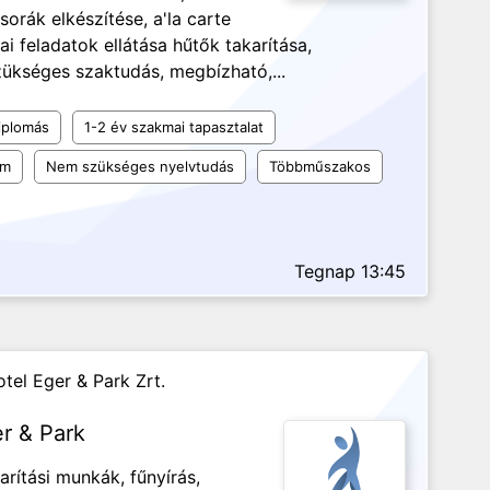
rák elkészítése, a'la carte
ai feladatok ellátása hűtők takarítása,
szükséges szaktudás, megbízható,...
iplomás
1-2 év szakmai tapasztalat
um
Nem szükséges nyelvtudás
Többműszakos
Tegnap 13:45
tel Eger & Park Zrt.
er & Park
arítási munkák, fűnyírás,