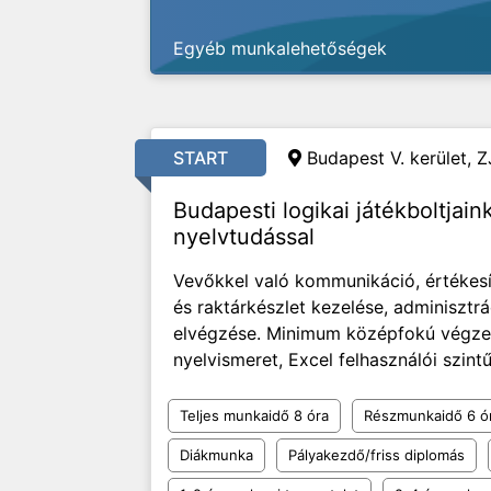
Egyéb munkalehetőségek
START
Budapest V. kerület, Z
Budapesti logikai játékboltjai
nyelvtudással
Vevőkkel való kommunikáció, értékesít
és raktárkészlet kezelése, adminisztrá
elvégzése. Minimum középfokú végzett
nyelvismeret, Excel felhasználói szintű 
Teljes munkaidő 8 óra
Részmunkaidő 6 ó
Diákmunka
Pályakezdő/friss diplomás