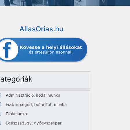
AllasOrias.hu
ategóriák
Adminisztráció, irodai munka
Fizikai, segéd, betanított munka
Diákmunka
Egészségügy, gyógyszeripar