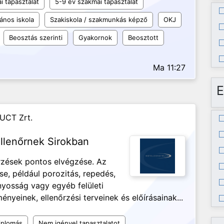
i tapasztalat
5-9 év szakmai tapasztalat
lános iskola
Szakiskola / szakmunkás képző
OKJ
Beosztás szerinti
Gyakornok
Beosztott
Ma 11:27
E
UCT Zrt.
llenőrnek Sirokban
őrzések pontos elvégzése. Az
se, például porozitás, repedés,
ányosság vagy egyéb felületi
nyeinek, ellenőrzési terveinek és előírásainak...
iplomás
Nem igényel tapasztalatot