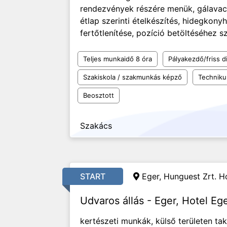
rendezvények részére menük, gálavacso
étlap szerinti ételkészítés, hidegkonyh
fertőtlenítése, pozíció betöltéséhez 
Teljes munkaidő 8 óra
Pályakezdő/friss d
Szakiskola / szakmunkás képző
Technik
Beosztott
Szakács
START
Eger, Hunguest Zrt. Ho
Udvaros állás - Eger, Hotel Eg
kertészeti munkák, külső területen tak