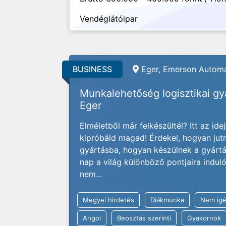
Vendéglátóipar
BUSINESS
Eger, Emerson Automa
Munkalehetőség logisztikai g
Eger
Elméletből már felkészültél? Itt az ide
kipróbáld magad! Érdekel, hogyan jut
gyártásba, hogyan készülnek a gyárt
nap a világ különböző pontjaira indu
nem...
Megyei hirdetés
Diákmunka
Nem igé
Angol
Beosztás szerinti
Gyakornok