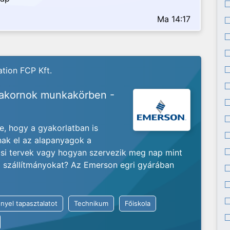
Ma 14:17
tion FCP Kft.
yakornok munkakörben -
je, hogy a gyakorlatban is
nak el az alapanyagok a
ási tervek vagy hogyan szervezik meg nap mint
ló szállítmányokat? Az Emerson egri gyárában
nyel tapasztalatot
Technikum
Főiskola