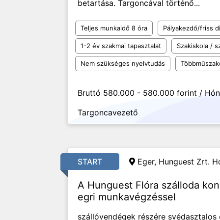
betartása. Targoncával történő...
Teljes munkaidő 8 óra
Pályakezdő/friss d
1-2 év szakmai tapasztalat
Szakiskola / 
Nem szükséges nyelvtudás
Többműszak
Bruttó 580.000 - 580.000 forint / Hó
Targoncavezető
START
Eger, Hunguest Zrt. Ho
A Hunguest Flóra szálloda ko
egri munkavégzéssel
szállóvendégek részére svédasztalos é