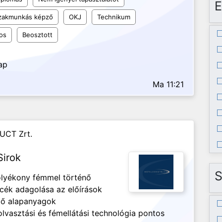
E
szakmunkás képző
OKJ
Technikum
os
Beosztott
ap
Ma 11:21
UCT Zrt.
Sirok
S
olyékony fémmel történő
ncék adagolása az előírások
ező alapanyagok
lvasztási és fémellátási technológia pontos