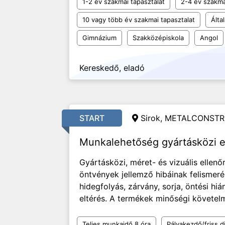
1-2 év szakmai tapasztalat
2-4 év szakma
10 vagy több év szakmai tapasztalat
Álta
Gimnázium
Szakközépiskola
Angol
Kereskedő, eladó
START
Sirok, METALCONSTR
Munkalehetőség gyártásközi e
Gyártásközi, méret- és vizuális ellen
öntvények jellemző hibáinak felismeré
hidegfolyás, zárvány, sorja, öntési hi
eltérés. A termékek minőségi követelmé
Teljes munkaidő 8 óra
Pályakezdő/friss d