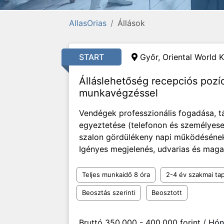
AllasOrias
Állások
START
Győr, Oriental World K
Álláslehetőség recepciós pozí
munkavégzéssel
Vendégek professzionális fogadása, t
egyeztetése (telefonon és személyese
szalon gördülékeny napi működésének 
Igényes megjelenés, udvarias és maga
Teljes munkaidő 8 óra
2-4 év szakmai tap
Beosztás szerinti
Beosztott
Bruttó 350.000 - 400.000 forint / Hó