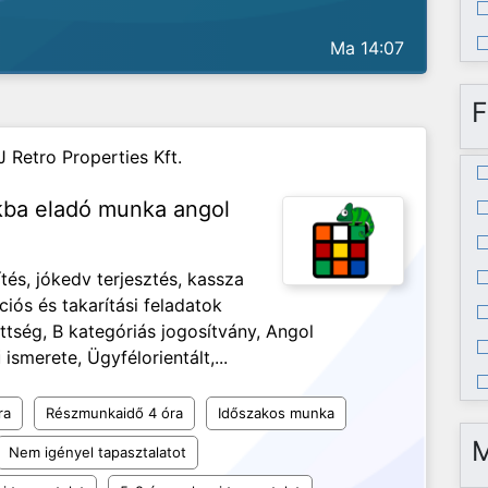
Ma 14:07
F
J Retro Properties Kft.
nkba eladó munka angol
és, jókedv terjesztés, kassza
ciós és takarítási feladatok
ség, B kategóriás jogosítvány, Angol
ismerete, Ügyfélorientált,...
ra
Részmunkaidő 4 óra
Időszakos munka
Nem igényel tapasztalatot