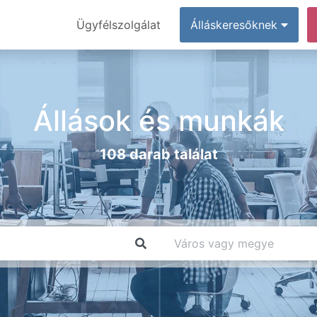
Ügyfélszolgálat
Álláskeresőknek
Állások és munkák
108 darab találat