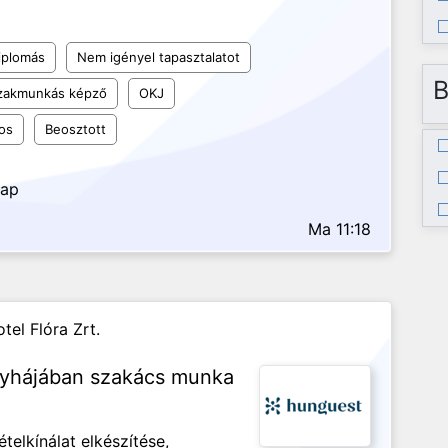
iplomás
Nem igényel tapasztalatot
B
szakmunkás képző
OKJ
os
Beosztott
nap
Ma 11:18
tel Flóra Zrt.
nyhájában szakács munka
telkínálat elkészítése,